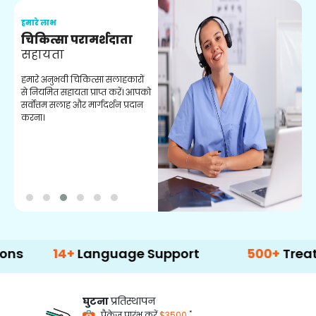
हमारे लाभ
ह
चिकित्सा परामर्शदाता
सहायता
व
हमारे अनुभवी चिकित्सा सलाहकारों
ब
से नियमित सहायता प्राप्त करें। आपको
व
सर्वोत्तम सलाह और मार्गदर्शन प्रदान
ह
करना।
ऑ
14+
Language Support
500+
Treatment O
घुटना
प्रतिस्थापन
*
पैकेज प्रारंभ करें
$3500