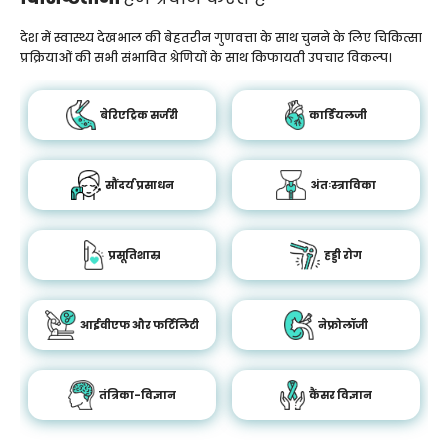
देश में स्वास्थ्य देखभाल की बेहतरीन गुणवत्ता के साथ चुनने के लिए चिकित्सा
प्रक्रियाओं की सभी संभावित श्रेणियों के साथ किफायती उपचार विकल्प।
बेरिएट्रिक सर्जरी
कार्डियलजी
सौंदर्य प्रसाधन
अंतःस्त्राविका
प्रसूतिशास्र
हड्डी रोग
आईवीएफ और फर्टिलिटी
नेफ्रोलॉजी
तंत्रिका-विज्ञान
कैंसर विज्ञान