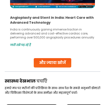
Angioplasty and Stent in India: Heart Care with
Advanced Technology
India is continuously gaining immense traction in
delivering advanced and cost-effective cardiac care,
performing over 500,000 angioplasty procedures annually
with a success rate exceeding 90%. Patients across the
जारी रखें पढ़ रहे हैं
globe are searching for treatments like angioplasty and
stent placement in Indian hospitals, owing to the
combination of high-quality care and affordability.
Studies, such as one published
और ज्यादा खोजें
Continue Reading
स्वास्थ्य देखभाल
चर्चाएँ
हमारे मंच पर मरीजों की प्रतिक्रिया के साथ-साथ देश के सबसे अनुभवी डॉक्टरों
और चिकित्सा विशेषज्ञों के साथ समीक्षा और महत्वपूर्ण चर्चा।