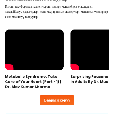
Биздин платформада пациенттердин пикири менен бирге өлкөнүн эң
тажрыйбалуу дарыгерлери жана медициналык эксперттери менен сын-пикирлер
жана маанилүү талкуулар.
Metabolic Syndrome: Take
Surprising Reasons fo
Care of Your Heart (Part - 1) |
in Adults By Dr. Mudas
Dr. Ajay Kumar Sharma
Баарын көрүү