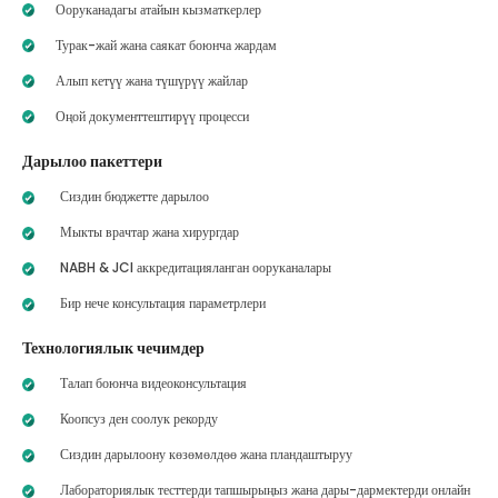
Ооруканадагы атайын кызматкерлер
Турак-жай жана саякат боюнча жардам
Алып кетүү жана түшүрүү жайлар
Оңой документтештирүү процесси
Дарылоо пакеттери
Сиздин бюджетте дарылоо
Мыкты врачтар жана хирургдар
NABH & JCI аккредитацияланган ооруканалары
Бир нече консультация параметрлери
Технологиялык чечимдер
Талап боюнча видеоконсультация
Коопсуз ден соолук рекорду
Сиздин дарылоону көзөмөлдөө жана пландаштыруу
Лабораториялык тесттерди тапшырыңыз жана дары-дармектерди онлайн