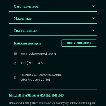
Өзгөчөлүктөрү
Маалымат
Тил тандаңыз
Байланышыңыз
ӨНӨКТӨШ БОЛУУ
connect@gomedii.com
(+91) 9311101477
96, block C, Sector 65, Noida,
Uttar Pradesh, 201301
БИЗДИН ГАЗЕТАГА ЖАЗЫЛЫҢЫЗ
Ден соолук жана фитнес боюнча бекер жазылууну алыңыз жана акыркы