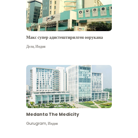
Макс супер адистештирилген оорукана
Дели
,
Индия
Medanta The Medicity
Gurugram
,
Индия