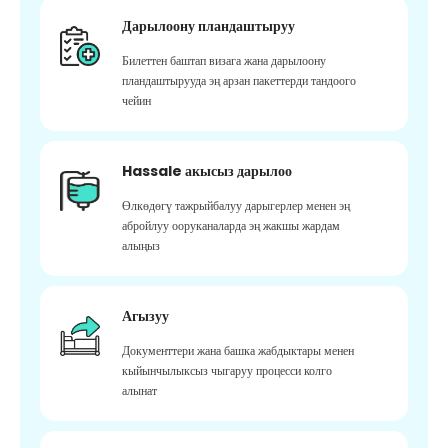
Дарылоону пландаштыруу
Билеттен баштап визага жана дарылоону
пландаштырууда эң арзан пакеттерди тандоого
чейин
Hassale акысыз дарылоо
Өлкөдөгү тажрыйбалуу дарыгерлер менен эң
абройлуу ооруканаларда эң жакшы жардам
алыңыз
Агызуу
Документтери жана башка жабдыктары менен
кыйынчылыксыз чыгаруу процесси колго
алынат