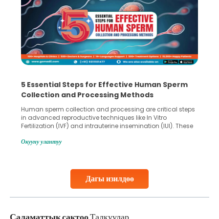
5 Essential Steps for Effective Human Sperm
Collection and Processing Methods
Human sperm collection and processing are critical steps
in advanced reproductive techniques like In Vitro
Fertilization (IVF) and intrauterine insemination (IUI). These
methods enable medical professionals to tackle fertility
Окууну улантуу
challenges and help couples achieve their dream of
parenthood. Skilled technicians collect sperm using
specialized procedures to ensure optimal quality. Once
collected, they process the
Дагы изилдөө
Continue Reading
Саламаттык сактоо
Талкуулар