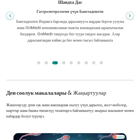
Шандха Дас
Гастроэнтерология үчүн Бангладештен
Бангладештен Индияга барганда дарыланууга жардам берген уулума
жана GoMedii компаниясынын мыкты командасына ыраазычылык
билдирем. GoMedii тандоодо биз туура тандоо жасадык. Алар
дарылангандан кийин да биз менен тыгыз байланышта
Ден соолук макалалары
& Жаңыртуулар
Жашооңузду дени сак жана жакшыраак кылуу үчүн дарылоо, жол-жоболор,
шарттар жана башка тиешелүү талаптарга байланыштуу акыркы маалымат менен
кабардар болуп туруңуз.