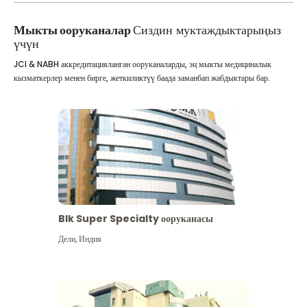
Мыкты ооруканалар
Сиздин муктаждыктарыңыз
үчүн
JCI & NABH аккредитацияланган ооруканаларды, эң мыкты медициналык
кызматкерлер менен бирге, жеткиликтүү баада заманбап жабдыктары бар.
Blk Super Specialty ооруканасы
Дели
,
Индия