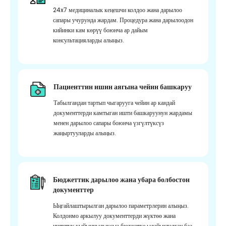
24x7 медициналык кеңешчи колдоо жана дарылоо
сапары учурунда жардам. Процедура жана дарылоодон
кийинки кам көрүү боюнча ар дайым
консультацияларды алыңыз.
Пациенттин ишин аягына чейин башкаруу
Табылгандан тартып чыгарууга чейин ар кандай
документтерди камтыган ишти башкаруунун жардамы
менен дарылоо сапары боюнча үзгүлтүксүз
жаңыртууларды алыңыз.
Бюджеттик дарылоо жана убара болбостон
документтер
Ыңгайлаштырылган дарылоо параметрлерин алыңыз.
Колдонмо аркылуу документтерди жүктөө жана
иштетүү кыйынчылыксыз бюджетке ылайыкталган баа