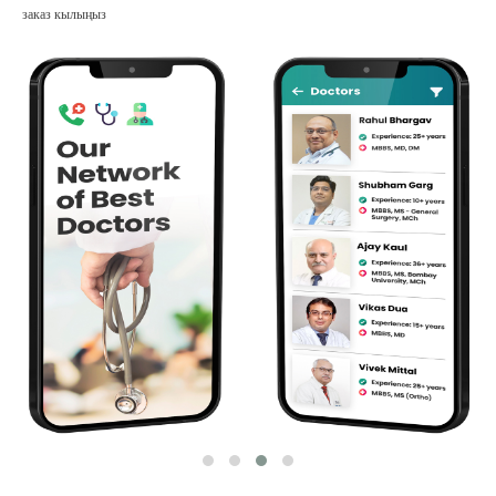
заказ кылыңыз