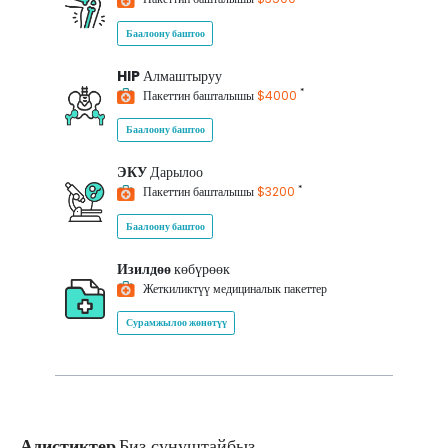
Баалоону баштоо
HIP
Алмаштыруу
*
Пакеттин башталышы
$4000
Баалоону баштоо
ЭКУ
Дарылоо
*
Пакеттин башталышы
$3200
Баалоону баштоо
Изилдөө
көбүрөөк
Жеткиликтүү медициналык пакеттер
Сурамжылоо жөнөтүү
Адистиктер
Биз сунуштайбыз