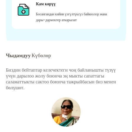
Кам көрүү
Босангандан кийин үзгүлтүксүз байкоолор жана
дары-дармектер аткарылат
Чыдамдуу
Күбөлөр
Биздин бейтаптар келечектеги чоң байланышты түзүү
үчүн дарылоо жолу боюнча эң мыкты сапаттагы
саламаттыкты сактоо боюнча тажрыйбасын биз менен
бөлүшөт.