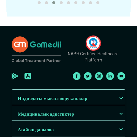
NABH Certified Healthcare
Platform
Индиядагы мыкты ооруканалар
Медициналык адистиктер
Атайын дарылоо