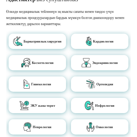
Өлкөдө медициналык тейлөөнүн эң мыкты сапаты менен тандоо үчүн
медициналык процедуралардын бардык мүмкүн болгон диапазондору менен
жеткиликтүү дарылоо варианттары.
Бариатриялык хирургия
Кардиология
Косметология
Эндокринология
Гинекология
Ортопедия
ЭКУ жана төрөт
Нефрология
Неврология
Онкология