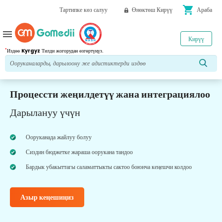
shopping_cart
Тартипке көз салуу
Өнөктөш Кирүү
Араба
menu
Кирүү
*
Издөө
Kyrgyz
Тилди жогорудан өзгөртүңүз.
Процессти жеңилдетүү жана интеграциялоо
Дарылануу үчүн
Ооруканада жайлуу болуу
Сиздин бюджетке жараша оорукана тандоо
Бардык убакыттагы саламаттыкты сактоо боюнча кеңешчи колдоо
Азыр кеңешиңиз