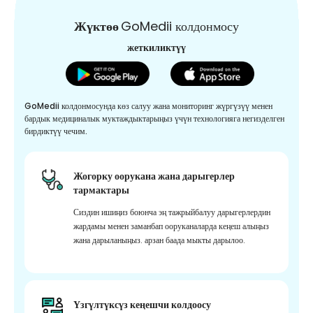
Жүктөө
GoMedii колдонмосу
жеткиликтүү
GoMedii колдонмосунда көз салуу жана мониторинг жүргүзүү менен
бардык медициналык муктаждыктарыңыз үчүн технологияга негизделген
бирдиктүү чечим.
Жогорку оорукана жана дарыгерлер
тармактары
Сиздин ишиңиз боюнча эң тажрыйбалуу дарыгерлердин
жардамы менен заманбап ооруканаларда кеңеш алыңыз
жана дарыланыңыз. арзан баада мыкты дарылоо.
Үзгүлтүксүз кеңешчи колдоосу