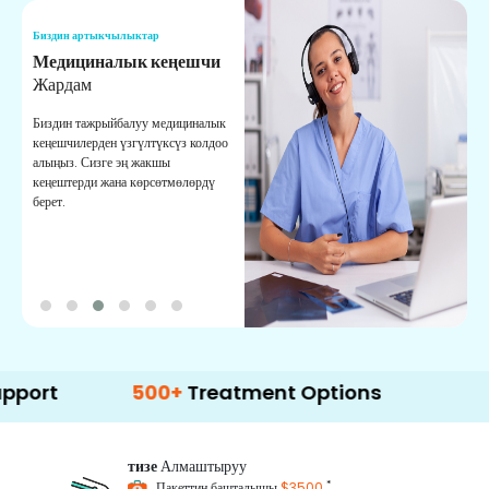
Биздин артыкчылыктар
Б
Медициналык кеңешчи
О
Жардам
К
Биздин тажрыйбалуу медициналык
Д
кеңешчилерден үзгүлтүксүз колдоо
ж
алыңыз. Сизге эң жакшы
р
кеңештерди жана көрсөтмөлөрдү
т
берет.
о
500+
Treatment Options
тизе
Алмаштыруу
*
Пакеттин башталышы
$3500