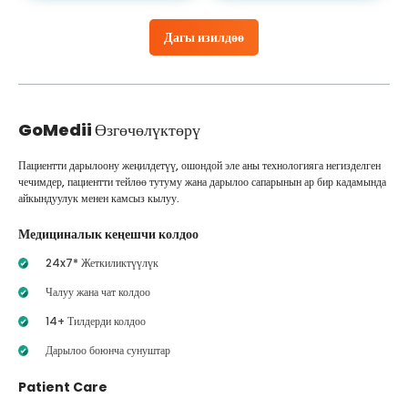
Дагы изилдөө
GoMedii
Өзгөчөлүктөрү
Пациентти дарылоону жеңилдетүү, ошондой эле аны технологияга негизделген
чечимдер, пациентти тейлөө тутуму жана дарылоо сапарынын ар бир кадамында
айкындуулук менен камсыз кылуу.
Медициналык кеңешчи колдоо
24x7* Жеткиликтүүлүк
Чалуу жана чат колдоо
14+ Тилдерди колдоо
Дарылоо боюнча сунуштар
Patient Care