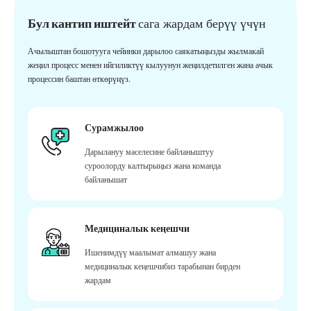
Бул кантип иштейт
сага жардам берүү үчүн
Ачылыштан бошотууга чейинки дарылоо саякатыңызды жылмакай
жеңил процесс менен ийгиликтүү кылуунун жеңилдетилген жана ачык
процессин баштан өткөрүңүз.
Сурамжылоо
Дарылануу маселесине байланыштуу
суроолорду калтырыңыз жана команда
байланышат
Медициналык кеңешчи
Ишенимдүү маалымат алмашуу жана
медициналык кеңешчибиз тарабынан бирден
жардам