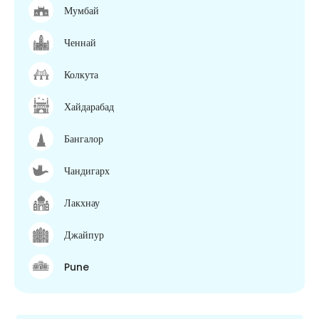
Мумбай
Ченнай
Колкута
Хайдарабад
Бангалор
Чандигарх
Лакхнау
Джайпур
Pune