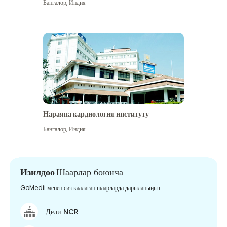
Бангалор
,
Индия
Нараяна кардиология институту
Бангалор
,
Индия
Изилдөө
Шаарлар боюнча
GoMedii менен сиз каалаган шаарларда дарыланыңыз
Дели NCR