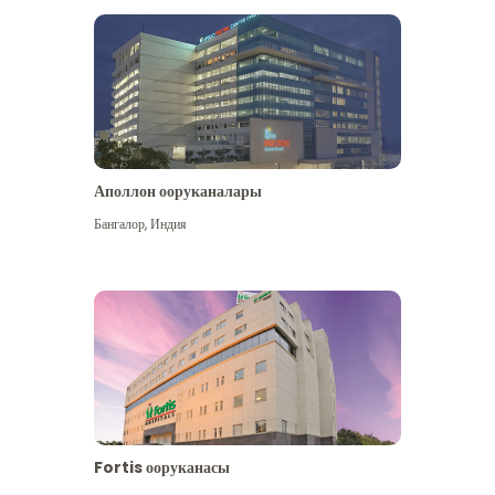
Аполлон ооруканалары
Көбүрөөк көрүү
Бангалор
,
Индия
Fortis ооруканасы