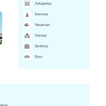
Хайдарабад
Бангалор
Чандигарх
Лакхнау
Джайпур
Пуна
есса.