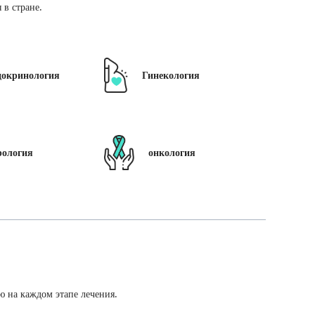
в стране.
докринология
Гинекология
рология
онкология
ю на каждом этапе лечения.