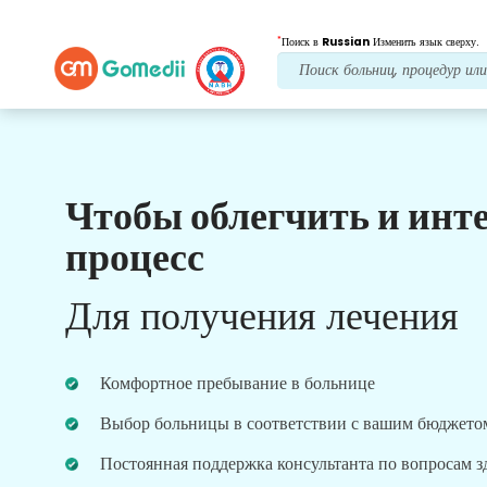
*
Поиск в
Russian
Изменить язык сверху.
Чтобы облегчить и инт
Наши преимущества
процесс
Многоязычное
приложение
Для получения лечения
Поддерживать
Загрузите наше многоязычное приложение
GoMedii, которое поможет вам лучше и точнее
Комфортное пребывание в больнице
контролировать и отслеживать процесс лечения.
Выбор больницы в соответствии с вашим бюджето
Постоянная поддержка консультанта по вопросам 