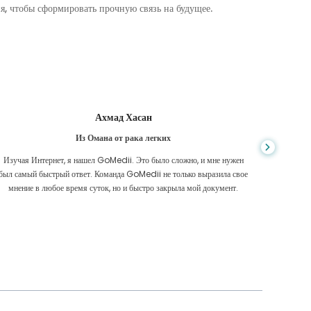
, чтобы сформировать прочную связь на будущее.
Ахмад Хасан
Из Омана от рака легких
Из Кам
Изучая Интернет, я нашел GoMedii. Это было сложно, и мне нужен
Я из Камб
был самый быстрый ответ. Команда GoMedii не только выразила свое
и повр
мнение в любое время суток, но и быстро закрыла мой документ.
расс