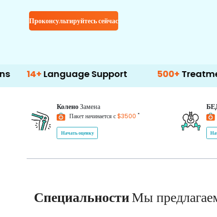
Проконсультируйтесь сейчас
Language Support
500+
Treatment Option
Колено
Замена
БЕ
*
Пакет начинается с
$3500
Начать оценку
На
Специальности
Мы предлагае