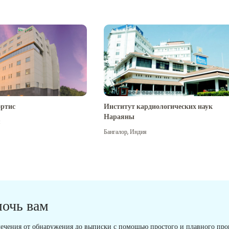
ртис
Институт кардиологических наук
Нараяны
я
Бангалор
,
Индия
мочь вам
ечения от обнаружения до выписки с помощью простого и плавного проц