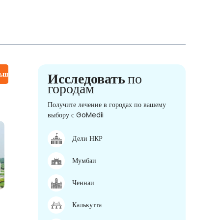
льше
Исследовать
по
городам
Получите лечение в городах по вашему
выбору с GoMedii
Дели НКР
Мумбаи
Ченнаи
Калькутта