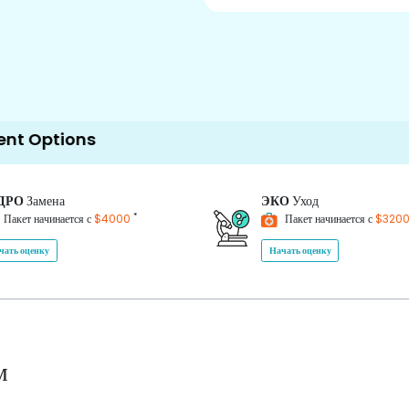
s
ДРО
Замена
ЭКО
Уход
*
Пакет начинается с
$4000
Пакет начинается с
$320
чать оценку
Начать оценку
м