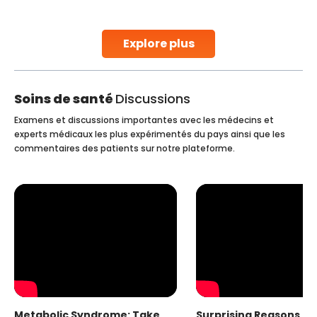
parenthood. Skilled technicians collect sperm using
specialized procedures to ensure optimal quality. Once
collected, they process the
Explore plus
Continue Reading
Soins de santé
Discussions
Examens et discussions importantes avec les médecins et
experts médicaux les plus expérimentés du pays ainsi que les
commentaires des patients sur notre plateforme.
Metabolic Syndrome: Take
Surprising Reasons fo