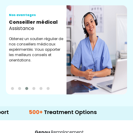
Nos avantages
N
Conseiller médical
V
Assistance
C
Obtenez un soutien régulier de
C
nos conseillers médicaux
n
expérimentés. Vous apporter
e
les meilleurs conseils et
t
orientations.
p
d
500+
Treatment Options
Genou
Remplacement