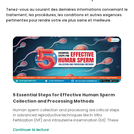
Tenez-vous au courant des dernières informations concernant le
traitement, les procédures, les conditions et autres exigences
pertinentes pour rendre votre vie plus saine et meilleure.
5 Essential Steps for Effective Human Sperm
Collection and Processing Methods
Human sperm collection and processing are critical steps
in advanced reproductive techniques like In Vitro
Fertilization (IVF) and intrauterine insemination (IUI). These
methods enable medical professionals to tackle fertility
Continuer la lecture
challenges and help couples achieve their dream of