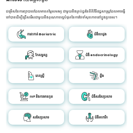
ជម្រើសនៃការព្យាបាលដែលមានតម្លៃសមរម្យ ជាមួយនឹងគ្រប់ជួរនៃនីតិវិធីវេជ្ជសាស្រ្តដែលអាចធ្វើ
ទៅបានដើម្បីជ្រើសរើសជាមួយនឹងគុណភាពល្អបំផុតនៃការថែទាំសុខភាពនៅក្នុងប្រទេស។
ការវះកាត់ Bariatric
ជំងឺបេះដូង
កែសម្ផស្ស
ជំងឺ endocrinology
រោគស្ត្រី
ឆ្អឹង
IVF និងការមានកូន
ជំងឺសរសៃប្រសាទ
សរសៃប្រសាទ
ជំងឺមហារីក