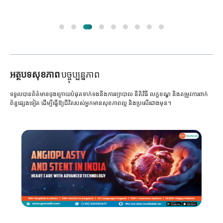
អត្ថបទសុខភាព
បច្ចុប្បន្នភាព
ទទួលបានព័ត៌មានចុងក្រោយបំផុតទាក់ទងនឹងការព្យាបាល នីតិវិធី លក្ខខណ្ឌ និងតម្រូវការពាក់
ព័ន្ធផ្សេងទៀត ដើម្បីធ្វើឱ្យជីវិតរបស់អ្នកមានសុខភាពល្អ និងប្រសើរជាងមុន។