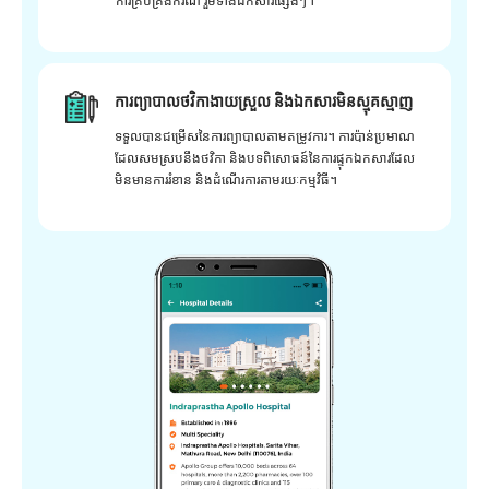
ការគ្រប់គ្រងករណី រួមទាំងឯកសារផ្សេងៗ។
ការព្យាបាលថវិកាងាយស្រួល និងឯកសារមិនស្មុគស្មាញ
ទទួលបានជម្រើសនៃការព្យាបាលតាមតម្រូវការ។ ការប៉ាន់ប្រមាណ
ដែលសមស្របនឹងថវិកា និងបទពិសោធន៍នៃការផ្ទុកឯកសារដែល
មិនមានការរំខាន និងដំណើរការតាមរយៈកម្មវិធី។