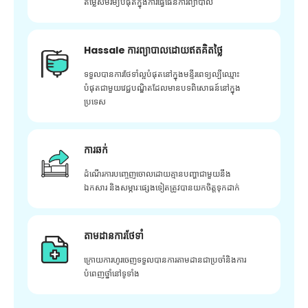
តម្លៃសមរម្យបំផុតក្នុងការធ្វើផែនការព្យាបាល
Hassale ការព្យាបាលដោយឥតគិតថ្លៃ
ទទួលបានការថែទាំល្អបំផុតនៅក្នុងមន្ទីរពេទ្យល្បីឈ្មោះ
បំផុតជាមួយវេជ្ជបណ្ឌិតដែលមានបទពិសោធន៍នៅក្នុង
ប្រទេស
ការឆក់
ដំណើរការបញ្ចេញចោលដោយគ្មានបញ្ហាជាមួយនឹង
ឯកសារ និងសម្ភារៈផ្សេងទៀតត្រូវបានយកចិត្តទុកដាក់
តាមដានការថែទាំ
ក្រោយ​ការ​ហូរ​ចេញ​ទទួល​បាន​ការ​តាមដាន​ជា​ប្រចាំ​និង​ការ​
បំពេញ​ថ្នាំ​នៅ​ទូទាំង​