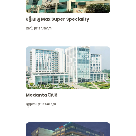
មន្ទីរពេទ្យ Max Super Speciality
ដេលី
,
ប្រទេសឥណ្ឌា
Medanta ឱសថ
ហ្គូរូក្រាម
,
ប្រទេសឥណ្ឌា