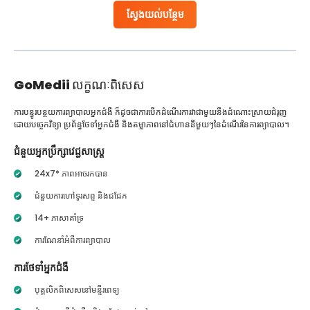
ស្វែងយល់បន្ថែម
GoMedii
លក្ខណៈពិសេស
ការបន្ធូរបន្ថយការព្យាបាលអ្នកជំងឺ ក៏ដូចជាការបើកដំណើរការវាជាមួយនឹងដំណោះស្រាយជំរុញ
ដោយបច្ចេកវិទ្យា ប្រព័ន្ធថែទាំអ្នកជំងឺ និងតម្លាភាពនៅជំហាននីមួយៗនៃដំណើរនៃការព្យាបាល។
ជំនួយអ្នកប្រឹក្សាវេជ្ជសាស្ត្រ
24x7* ភាពអាចរកបាន
ជំនួយការហៅទូរសព្ទ និងជជែក
14+ ភាសាគាំទ្រ
ការណែនាំអំពីការព្យាបាល
ការថែទាំអ្នកជំងឺ
បុគ្គលិកពិសេសនៅមន្ទីរពេទ្យ