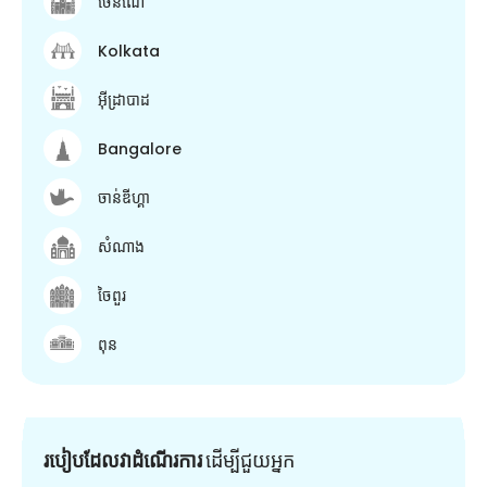
ចេនណៃ
Kolkata
អ៊ីដ្រាបាដ
Bangalore
ចាន់ឌីហ្គា
សំណាង
ចៃពួរ
ពុន
របៀបដែលវាដំណើរការ
ដើម្បី​ជួយ​អ្នក