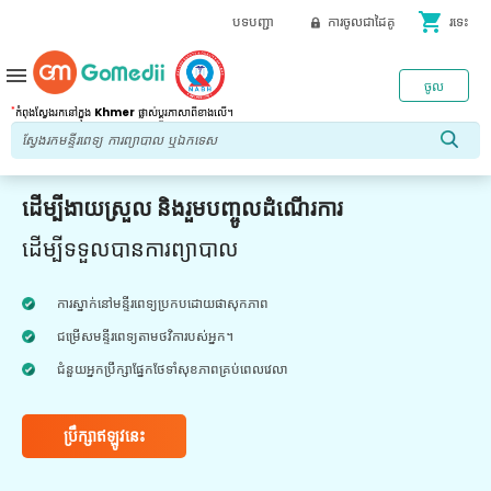
shopping_cart
បទបញ្ជា
ការចូលជាដៃគូ
រទេះ
menu
ចូល
*
កំពុងស្វែងរកនៅក្នុង
Khmer
ផ្លាស់ប្តូរភាសាពីខាងលើ។
ដើម្បីងាយស្រួល និងរួមបញ្ចូលដំណើរការ
ដើម្បីទទួលបានការព្យាបាល
ការស្នាក់នៅមន្ទីរពេទ្យប្រកបដោយផាសុកភាព
ជម្រើសមន្ទីរពេទ្យតាមថវិការបស់អ្នក។
ជំនួយអ្នកប្រឹក្សាផ្នែកថែទាំសុខភាពគ្រប់ពេលវេលា
ប្រឹក្សាឥឡូវនេះ