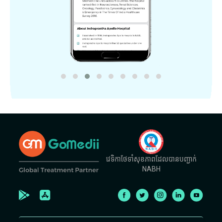
វេទិកាថែទាំសុខភាពដែលបានបញ្ជាក់
NABH