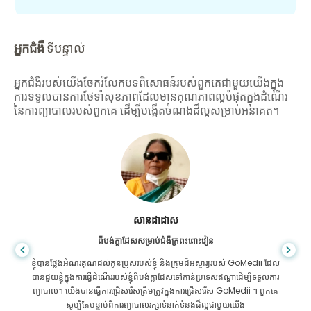
អ្នកជំងឺ
ទីបន្ទាល់
អ្នកជំងឺរបស់យើងចែករំលែកបទពិសោធន៍របស់ពួកគេជាមួយយើងក្នុង
ការទទួលបានការថែទាំសុខភាពដែលមានគុណភាពល្អបំផុតក្នុងដំណើរ
នៃការព្យាបាលរបស់ពួកគេ ដើម្បីបង្កើតចំណងដ៏ល្អសម្រាប់អនាគត។
សានដាដាស
ពីបង់ក្លាដែសសម្រាប់ជំងឺក្រពះពោះវៀន
ខ្ញុំបានថ្លែងអំណរគុណដល់កូនប្រុសរបស់ខ្ញុំ និងក្រុមដ៏អស្ចារ្យរបស់ GoMedii ដែល
បានជួយខ្ញុំក្នុងការធ្វើដំណើររបស់ខ្ញុំពីបង់ក្លាដែសទៅកាន់ប្រទេសឥណ្ឌាដើម្បីទទួលការ
ព្យាបាល។ យើងបានធ្វើការជ្រើសរើសត្រឹមត្រូវក្នុងការជ្រើសរើស GoMedii ។ ពួកគេ
សូម្បីតែបន្ទាប់ពីការព្យាបាលរក្សាទំនាក់ទំនងដ៏ល្អជាមួយយើង