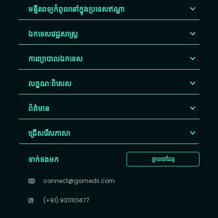
មន្ទីរពេទ្យកំពូលនៅក្នុងប្រទេសឥណ្ឌា
ឯកទេសវេជ្ជសាស្ត្រ
ការព្យាបាលឯកទេស
លក្ខណៈពិសេស
ព័ត៌មាន
ជ្រើសរើស​ភាសា
ទាក់ទងមក
ក្លាយជាដៃគូ
connect@gomedii.com
(+91) 9311101477