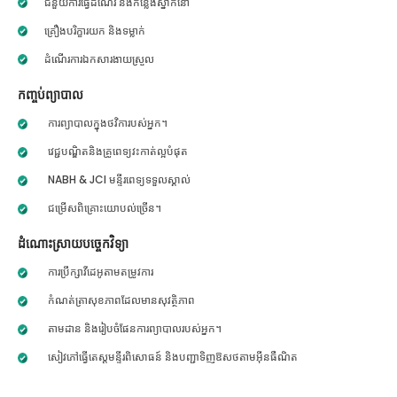
ជំនួយការធ្វើដំណើរ និងកន្លែងស្នាក់នៅ
គ្រឿងបរិក្ខារយក និងទម្លាក់
ដំណើរការឯកសារងាយស្រួល
កញ្ចប់ព្យាបាល
ការព្យាបាលក្នុងថវិការបស់អ្នក។
វេជ្ជបណ្ឌិតនិងគ្រូពេទ្យវះកាត់ល្អបំផុត
NABH & JCI មន្ទីរពេទ្យទទួលស្គាល់
ជម្រើសពិគ្រោះយោបល់ច្រើន។
ដំណោះស្រាយបច្ចេកវិទ្យា
ការប្រឹក្សាវីដេអូតាមតម្រូវការ
កំណត់ត្រាសុខភាពដែលមានសុវត្ថិភាព
តាមដាន និងរៀបចំផែនការព្យាបាលរបស់អ្នក។
សៀវភៅធ្វើតេស្តមន្ទីរពិសោធន៍ និងបញ្ជាទិញឱសថតាមអ៊ីនធឺណិត