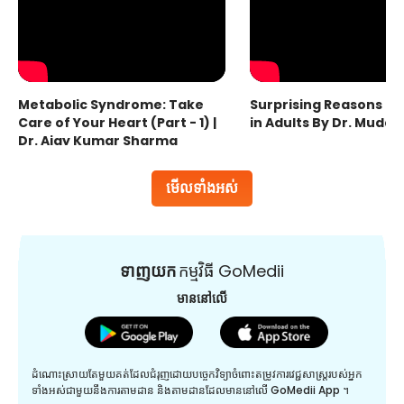
Metabolic Syndrome: Take
Surprising Reasons fo
Care of Your Heart (Part - 1) |
in Adults By Dr. Mudas
Dr. Ajay Kumar Sharma
មើលទាំងអស់
ទាញយក
កម្មវិធី GoMedii
មាននៅលើ
ដំណោះស្រាយតែមួយគត់ដែលជំរុញដោយបច្ចេកវិទ្យាចំពោះតម្រូវការវេជ្ជសាស្រ្តរបស់អ្នក
ទាំងអស់ជាមួយនឹងការតាមដាន និងតាមដានដែលមាននៅលើ GoMedii App ។