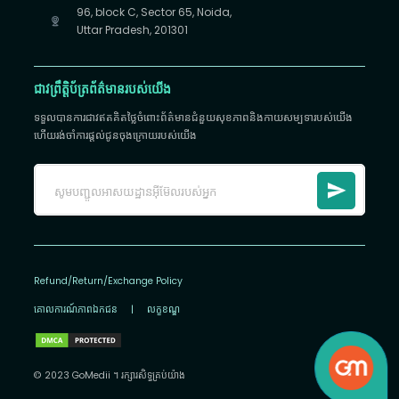
96, block C, Sector 65, Noida,
Uttar Pradesh, 201301
ជាវព្រឹត្តិប័ត្រព័ត៌មានរបស់យើង
ទទួលបានការជាវឥតគិតថ្លៃចំពោះព័ត៌មានជំនួយសុខភាពនិងកាយសម្បទារបស់យើង
ហើយរង់ចាំការផ្តល់ជូនចុងក្រោយរបស់យើង
Refund/Return/Exchange Policy
គោលការណ៍​ភាព​ឯកជន
|
លក្ខខណ្ឌ
© 2023 GoMedii ។ រក្សា​រ​សិទ្ធ​គ្រប់យ៉ាង