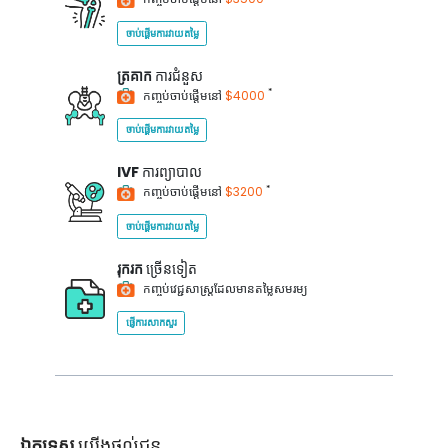
ចាប់ផ្តើមការវាយតម្លៃ
ត្រគាក
ការជំនួស
*
កញ្ចប់ចាប់ផ្តើមនៅ
$4000
ចាប់ផ្តើមការវាយតម្លៃ
IVF
ការព្យាបាល
*
កញ្ចប់ចាប់ផ្តើមនៅ
$3200
ចាប់ផ្តើមការវាយតម្លៃ
រុករក
ច្រើនទៀត
កញ្ចប់វេជ្ជសាស្ត្រដែលមានតម្លៃសមរម្យ
ផ្ញើការសាកសួរ
ឯកទេស
យើងផ្តល់ជូន