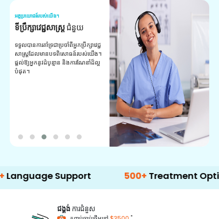
អត្ថប្រយោជន៍របស់យើង។
អត
ទីប្រឹក្សាវេជ្ជសាស្ត្រ
ជំនួយ
វ
យ
ទទួលបានការគាំទ្រជាប្រចាំពីអ្នកប្រឹក្សាវេជ្ជ
សាស្ត្រដែលមានបទពិសោធន៍របស់យើង។
ក
ផ្តល់ឱ្យអ្នកនូវដំបូន្មាន និងការណែនាំដ៏ល្អ
វ
បំផុត។
ប
ក្
ព
ឡ
age Support
500+
Treatment Options
ជង្គង់
ការជំនួស
*
កញ្ចប់ចាប់ផ្តើមនៅ
$3500