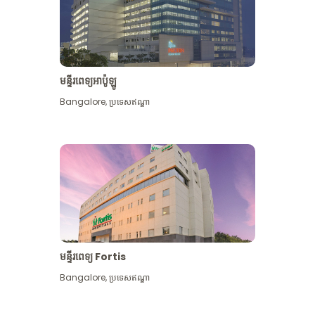
មន្ទីរពេទ្យអាប៉ូឡូ
Bangalore
,
ប្រទេសឥណ្ឌា
មើល​ច្រើន​ទៀត
មន្ទីរពេទ្យ Fortis
Bangalore
,
ប្រទេសឥណ្ឌា