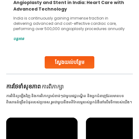
Angioplasty and Stent in India: Heart Care with
Advanced Technology
India is continuously gaining immense traction in
delivering advanced and cost-effective cardiac care,
performing over 500,000 angioplasty procedures annually
with a success rate exceeding 90%. Patients across the
បន្តអាន
globe are searching for treatments like angioplasty and
stent placement in Indian hospitals, owing to the
combination of high-quality care and affordability.
Studies, such as one published
ស្វែងយល់បន្ថែម
Continue Reading
ការ​ថែទាំ​សុខភាព
ការពិភាក្សា
ការពិនិត្យឡើងវិញ និងការពិភាក្សាសំខាន់ៗជាមួយវេជ្ជបណ្ឌិត និងអ្នកជំនាញដែលមានបទ
ពិសោធន៍ច្រើនបំផុតរបស់ប្រទេស រួមជាមួយនឹងមតិកែលម្អរបស់អ្នកជំងឺនៅលើវេទិការបស់យើង។