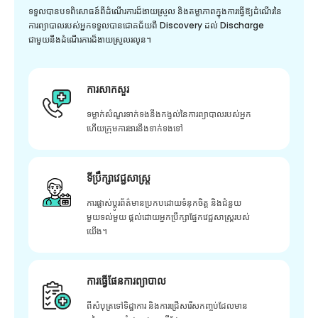
ទទួលបានបទពិសោធន៍ពីដំណើរការដ៏ងាយស្រួល និងតម្លាភាពក្នុងការធ្វើឱ្យដំណើរនៃ
ការព្យាបាលរបស់អ្នកទទួលបានជោគជ័យពី Discovery ដល់ Discharge
ជាមួយនឹងដំណើរការដ៏ងាយស្រួលរលូន។
ការសាកសួរ
ទម្លាក់សំណួរទាក់ទងនឹងកង្វល់នៃការព្យាបាលរបស់អ្នក
ហើយក្រុមការងារនឹងទាក់ទងទៅ
ទីប្រឹក្សាវេជ្ជសាស្ត្រ
ការផ្លាស់ប្តូរព័ត៌មានប្រកបដោយទំនុកចិត្ត និងជំនួយ
មួយទល់មួយ ផ្តល់ដោយអ្នកប្រឹក្សាផ្នែកវេជ្ជសាស្រ្តរបស់
យើង។
ការធ្វើផែនការព្យាបាល
ពីសំបុត្រទៅទិដ្ឋាការ និងការជ្រើសរើសកញ្ចប់ដែលមាន