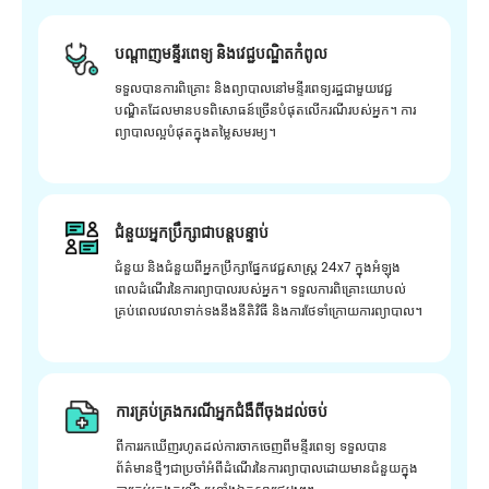
បណ្តាញមន្ទីរពេទ្យ និងវេជ្ជបណ្ឌិតកំពូល
ទទួលបានការពិគ្រោះ និងព្យាបាលនៅមន្ទីរពេទ្យរដ្ឋជាមួយវេជ្ជ
បណ្ឌិតដែលមានបទពិសោធន៍ច្រើនបំផុតលើករណីរបស់អ្នក។ ការ
ព្យាបាលល្អបំផុតក្នុងតម្លៃសមរម្យ។
ជំនួយអ្នកប្រឹក្សាជាបន្តបន្ទាប់
ជំនួយ និងជំនួយពីអ្នកប្រឹក្សាផ្នែកវេជ្ជសាស្រ្ត 24x7 ក្នុងអំឡុង
ពេលដំណើរនៃការព្យាបាលរបស់អ្នក។ ទទួលការពិគ្រោះយោបល់
គ្រប់ពេលវេលាទាក់ទងនឹងនីតិវិធី និងការថែទាំក្រោយការព្យាបាល។
ការគ្រប់គ្រងករណីអ្នកជំងឺពីចុងដល់ចប់
ពីការរកឃើញរហូតដល់ការចាកចេញពីមន្ទីរពេទ្យ ទទួលបាន
ព័ត៌មានថ្មីៗជាប្រចាំអំពីដំណើរនៃការព្យាបាលដោយមានជំនួយក្នុង