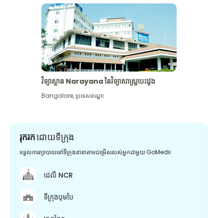
វិទ្យាស្ថាន Narayana នៃវិទ្យាសាស្រ្តបេះដូង
Bangalore
,
ប្រទេសឥណ្ឌា
រុករក
ដោយទីក្រុង
ទទួលការព្យាបាលនៅទីក្រុងនានាតាមជម្រើសរបស់អ្នកជាមួយ GoMedii
ដេលី NCR
ទីក្រុងបុមបៃ