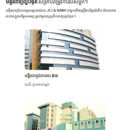
មន្ទីរពេទ្យល្អបំផុត
សម្រាប់តម្រូវការរបស់អ្នក។
មន្ទីរពេទ្យដែលទទួលស្គាល់ដោយ JCI & NABH ជាមួយនឹងគ្រឿងបរិក្ខារទំនើបៗដែលអាច
រកបានក្នុងតម្លៃសមរម្យ រួមជាមួយបុគ្គលិកពេទ្យល្អបំផុត។
មន្ទីរពេទ្យឯកទេស Blk
ដេលី
,
ប្រទេសឥណ្ឌា