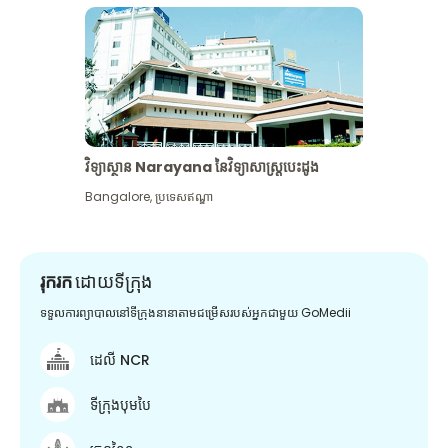
វិទ្យាស្ថាន Narayana នៃវិទ្យាសាស្រ្តបេះដូង
Bangalore
,
ប្រទេសឥណ្ឌា
រុករក
ដោយទីក្រុង
ទទួលការព្យាបាលនៅទីក្រុងនានាតាមជម្រើសរបស់អ្នកជាមួយ GoMedii
ដេលី NCR
ទីក្រុងបុមបៃ