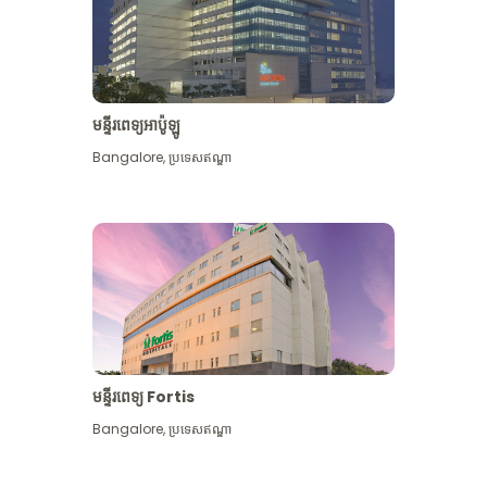
មន្ទីរពេទ្យអាប៉ូឡូ
Bangalore
,
ប្រទេសឥណ្ឌា
មើល​ច្រើន​ទៀត
មន្ទីរពេទ្យ Fortis
Bangalore
,
ប្រទេសឥណ្ឌា