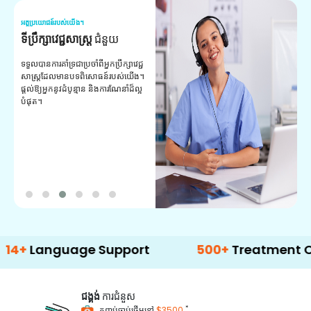
អត្ថប្រយោជន៍របស់យើង។
អត
ទីប្រឹក្សាវេជ្ជសាស្ត្រ
ជំនួយ
វ
យ
ទទួលបានការគាំទ្រជាប្រចាំពីអ្នកប្រឹក្សាវេជ្ជ
សាស្ត្រដែលមានបទពិសោធន៍របស់យើង។
ក
ផ្តល់ឱ្យអ្នកនូវដំបូន្មាន និងការណែនាំដ៏ល្អ
វ
បំផុត។
ប
ក្
ព
ឡ
nguage Support
500+
Treatment Options
ជង្គង់
ការជំនួស
*
កញ្ចប់ចាប់ផ្តើមនៅ
$3500