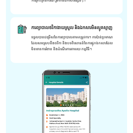
ការគ្រប់គ្រងករណី រួមទាំងឯកសារផ្សេងៗ។
ការព្យាបាលថវិកាងាយស្រួល និងឯកសារមិនស្មុគស្មាញ
ទទួលបានជម្រើសនៃការព្យាបាលតាមតម្រូវការ។ ការប៉ាន់ប្រមាណ
ដែលសមស្របនឹងថវិកា និងបទពិសោធន៍នៃការផ្ទុកឯកសារដែល
មិនមានការរំខាន និងដំណើរការតាមរយៈកម្មវិធី។