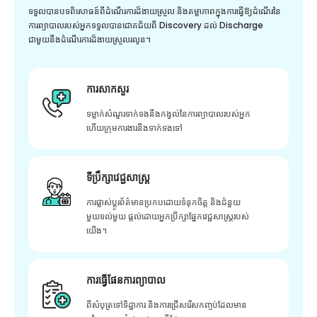
ទទួលបានបទពិសោធន៍ពីដំណើរការដ៏ងាយស្រួល និងតម្លាភាពក្នុងការធ្វើឱ្យដំណើរនៃ
ការព្យាបាលរបស់អ្នកទទួលបានជោគជ័យពី Discovery ដល់ Discharge
ជាមួយនឹងដំណើរការដ៏ងាយស្រួលរលូន។
ការសាកសួរ
ទម្លាក់សំណួរទាក់ទងនឹងកង្វល់នៃការព្យាបាលរបស់អ្នក
ហើយក្រុមការងារនឹងទាក់ទងទៅ
ទីប្រឹក្សាវេជ្ជសាស្ត្រ
ការផ្លាស់ប្តូរព័ត៌មានប្រកបដោយទំនុកចិត្ត និងជំនួយ
មួយទល់មួយ ផ្តល់ដោយអ្នកប្រឹក្សាផ្នែកវេជ្ជសាស្រ្តរបស់
យើង។
ការធ្វើផែនការព្យាបាល
ពីសំបុត្រទៅទិដ្ឋាការ និងការជ្រើសរើសកញ្ចប់ដែលមាន