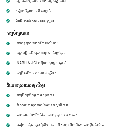
ជំនួយការធ្វើដំណើរ និងកន្លែងស្នាក់នៅ
គ្រឿងបរិក្ខារយក និងទម្លាក់
ដំណើរការឯកសារងាយស្រួល
កញ្ចប់ព្យាបាល
ការព្យាបាលក្នុងថវិការបស់អ្នក។
វេជ្ជបណ្ឌិតនិងគ្រូពេទ្យវះកាត់ល្អបំផុត
NABH & JCI មន្ទីរពេទ្យទទួលស្គាល់
ជម្រើសពិគ្រោះយោបល់ច្រើន។
ដំណោះស្រាយបច្ចេកវិទ្យា
ការប្រឹក្សាវីដេអូតាមតម្រូវការ
កំណត់ត្រាសុខភាពដែលមានសុវត្ថិភាព
តាមដាន និងរៀបចំផែនការព្យាបាលរបស់អ្នក។
សៀវភៅធ្វើតេស្តមន្ទីរពិសោធន៍ និងបញ្ជាទិញឱសថតាមអ៊ីនធឺណិត