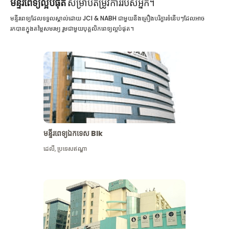
មន្ទីរពេទ្យល្អបំផុត
សម្រាប់តម្រូវការរបស់អ្នក។
មន្ទីរពេទ្យដែលទទួលស្គាល់ដោយ JCI & NABH ជាមួយនឹងគ្រឿងបរិក្ខារទំនើបៗដែលអាច
រកបានក្នុងតម្លៃសមរម្យ រួមជាមួយបុគ្គលិកពេទ្យល្អបំផុត។
មន្ទីរពេទ្យឯកទេស Blk
ដេលី
,
ប្រទេសឥណ្ឌា