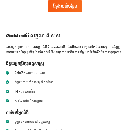
ស្វែងយល់បន្ថែម
GoMedii
លក្ខណៈពិសេស
ការបន្ធូរបន្ថយការព្យាបាលអ្នកជំងឺ ក៏ដូចជាការបើកដំណើរការវាជាមួយនឹងដំណោះស្រាយជំរុញ
ដោយបច្ចេកវិទ្យា ប្រព័ន្ធថែទាំអ្នកជំងឺ និងតម្លាភាពនៅជំហាននីមួយៗនៃដំណើរនៃការព្យាបាល។
ជំនួយអ្នកប្រឹក្សាវេជ្ជសាស្ត្រ
24x7* ភាពអាចរកបាន
ជំនួយការហៅទូរសព្ទ និងជជែក
14+ ភាសាគាំទ្រ
ការណែនាំអំពីការព្យាបាល
ការថែទាំអ្នកជំងឺ
បុគ្គលិកពិសេសនៅមន្ទីរពេទ្យ