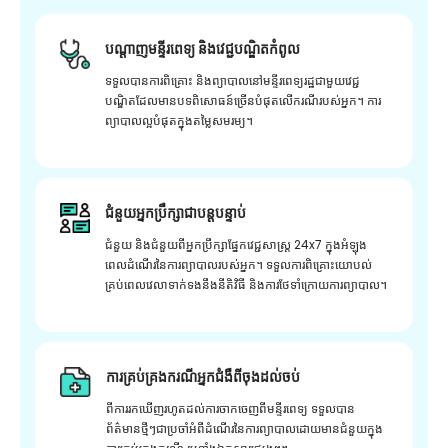
បណ្តាញមន្ទីរពេទ្យ និងវេជ្ជបណ្ឌិតកំពូល
ទទួលបានការពិគ្រោះ និងព្យាបាលនៅមន្ទីរពេទ្យរដ្ឋជាមួយវេជ្ជ
បណ្ឌិតដែលមានបទពិសោធន៍ច្រើនបំផុតលើករណីរបស់អ្នក។ ការ
ព្យាបាលល្អបំផុតក្នុងតម្លៃសមរម្យ។
ជំនួយអ្នកប្រឹក្សាជាបន្តបន្ទាប់
ជំនួយ និងជំនួយពីអ្នកប្រឹក្សាផ្នែកវេជ្ជសាស្រ្ត 24x7 ក្នុងអំឡុង
ពេលដំណើរនៃការព្យាបាលរបស់អ្នក។ ទទួលការពិគ្រោះយោបល់
គ្រប់ពេលវេលាទាក់ទងនឹងនីតិវិធី និងការថែទាំក្រោយការព្យាបាល។
ការគ្រប់គ្រងករណីអ្នកជំងឺពីចុងដល់ចប់
ពីការរកឃើញរហូតដល់ការចាកចេញពីមន្ទីរពេទ្យ ទទួលបាន
ព័ត៌មានថ្មីៗជាប្រចាំអំពីដំណើរនៃការព្យាបាលដោយមានជំនួយក្នុង