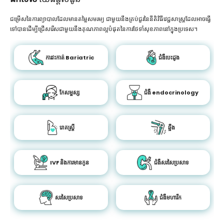
ជម្រើសនៃការព្យាបាលដែលមានតម្លៃសមរម្យ ជាមួយនឹងគ្រប់ជួរនៃនីតិវិធីវេជ្ជសាស្រ្តដែលអាចធ្វើ
ទៅបានដើម្បីជ្រើសរើសជាមួយនឹងគុណភាពល្អបំផុតនៃការថែទាំសុខភាពនៅក្នុងប្រទេស។
ការវះកាត់ Bariatric
ជំងឺបេះដូង
កែសម្ផស្ស
ជំងឺ endocrinology
រោគស្ត្រី
ឆ្អឹង
IVF និងការមានកូន
ជំងឺសរសៃប្រសាទ
សរសៃប្រសាទ
ជំងឺមហារីក