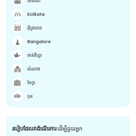
ចេនណៃ
Kolkata
អ៊ីដ្រាបាដ
Bangalore
ចាន់ឌីហ្គា
សំណាង
ចៃពួរ
ពុន
របៀបដែលវាដំណើរការ
ដើម្បី​ជួយ​អ្នក