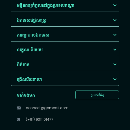
មន្ទីរពេទ្យកំពូលនៅក្នុងប្រទេសឥណ្ឌា
ឯកទេសវេជ្ជសាស្ត្រ
ការព្យាបាលឯកទេស
លក្ខណៈពិសេស
ព័ត៌មាន
ជ្រើសរើស​ភាសា
ទាក់ទងមក
ក្លាយជាដៃគូ
connect@gomedii.com
(+91) 9311101477