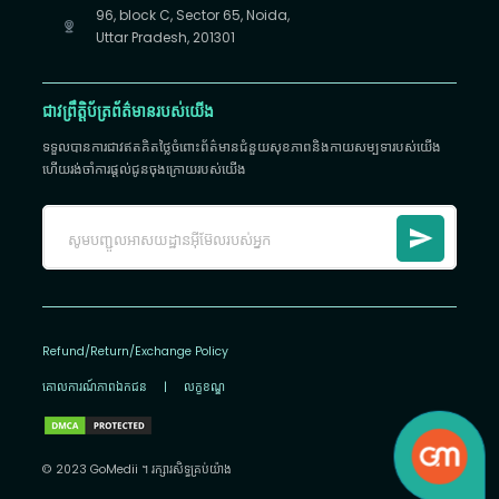
96, block C, Sector 65, Noida,
Uttar Pradesh, 201301
ជាវព្រឹត្តិប័ត្រព័ត៌មានរបស់យើង
ទទួលបានការជាវឥតគិតថ្លៃចំពោះព័ត៌មានជំនួយសុខភាពនិងកាយសម្បទារបស់យើង
ហើយរង់ចាំការផ្តល់ជូនចុងក្រោយរបស់យើង
Refund/Return/Exchange Policy
គោលការណ៍​ភាព​ឯកជន
|
លក្ខខណ្ឌ
© 2023 GoMedii ។ រក្សា​រ​សិទ្ធ​គ្រប់យ៉ាង