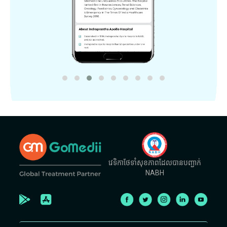
វេទិកាថែទាំសុខភាពដែលបានបញ្ជាក់
NABH