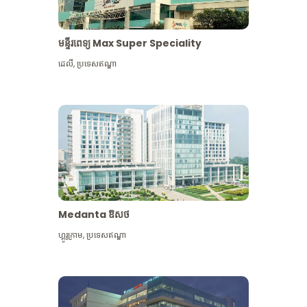
មន្ទីរពេទ្យ Max Super Speciality
ដេលី
,
ប្រទេសឥណ្ឌា
Medanta ឱសថ
ហ្គូរូក្រាម
,
ប្រទេសឥណ្ឌា