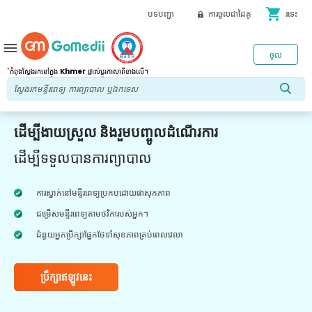
shopping_cart
បទបញ្ជា
ការចូលជាដៃគូ
រទេះ
menu
ចូល
*
កំពុងស្វែងរកនៅក្នុង
Khmer
ផ្លាស់ប្តូរភាសាពីខាងលើ។
ដើម្បីងាយស្រួល និងរួមបញ្ចូលដំណើរការ
ដើម្បីទទួលបានការព្យាបាល
ការស្នាក់នៅមន្ទីរពេទ្យប្រកបដោយផាសុកភាព
ជម្រើសមន្ទីរពេទ្យតាមថវិការបស់អ្នក។
ជំនួយអ្នកប្រឹក្សាផ្នែកថែទាំសុខភាពគ្រប់ពេលវេលា
ប្រឹក្សាឥឡូវនេះ