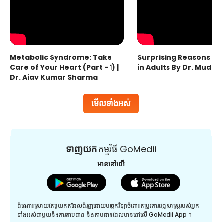
Metabolic Syndrome: Take
Surprising Reasons fo
Care of Your Heart (Part - 1) |
in Adults By Dr. Mudas
Dr. Ajay Kumar Sharma
មើលទាំងអស់
ទាញយក
កម្មវិធី GoMedii
មាននៅលើ
ដំណោះស្រាយតែមួយគត់ដែលជំរុញដោយបច្ចេកវិទ្យាចំពោះតម្រូវការវេជ្ជសាស្រ្តរបស់អ្នក
ទាំងអស់ជាមួយនឹងការតាមដាន និងតាមដានដែលមាននៅលើ GoMedii App ។