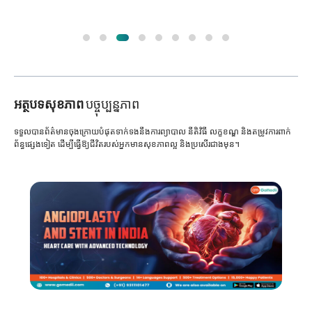
អត្ថបទសុខភាព
បច្ចុប្បន្នភាព
ទទួលបានព័ត៌មានចុងក្រោយបំផុតទាក់ទងនឹងការព្យាបាល នីតិវិធី លក្ខខណ្ឌ និងតម្រូវការពាក់
ព័ន្ធផ្សេងទៀត ដើម្បីធ្វើឱ្យជីវិតរបស់អ្នកមានសុខភាពល្អ និងប្រសើរជាងមុន។