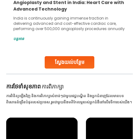
Angioplasty and Stent in India: Heart Care with
Advanced Technology
India is continuously gaining immense traction in
delivering advanced and cost-effective cardiac care,
performing over 500,000 angioplasty procedures annually
with a success rate exceeding 90%. Patients across the
បន្តអាន
globe are searching for treatments like angioplasty and
stent placement in Indian hospitals, owing to the
combination of high-quality care and affordability.
Studies, such as one published
ស្វែងយល់បន្ថែម
Continue Reading
ការ​ថែទាំ​សុខភាព
ការពិភាក្សា
ការពិនិត្យឡើងវិញ និងការពិភាក្សាសំខាន់ៗជាមួយវេជ្ជបណ្ឌិត និងអ្នកជំនាញដែលមានបទ
ពិសោធន៍ច្រើនបំផុតរបស់ប្រទេស រួមជាមួយនឹងមតិកែលម្អរបស់អ្នកជំងឺនៅលើវេទិការបស់យើង។