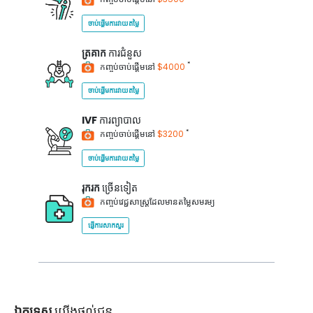
ចាប់ផ្តើមការវាយតម្លៃ
ត្រគាក
ការជំនួស
*
កញ្ចប់ចាប់ផ្តើមនៅ
$4000
ចាប់ផ្តើមការវាយតម្លៃ
IVF
ការព្យាបាល
*
កញ្ចប់ចាប់ផ្តើមនៅ
$3200
ចាប់ផ្តើមការវាយតម្លៃ
រុករក
ច្រើនទៀត
កញ្ចប់វេជ្ជសាស្ត្រដែលមានតម្លៃសមរម្យ
ផ្ញើការសាកសួរ
ឯកទេស
យើងផ្តល់ជូន