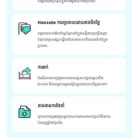
តម្លៃសមរម្យបំផុតក្នុងការធ្វើផែនការព្យាបាល
Hassale ការព្យាបាលដោយឥតគិតថ្លៃ
ទទួលបានការថែទាំល្អបំផុតនៅក្នុងមន្ទីរពេទ្យល្បីឈ្មោះ
បំផុតជាមួយវេជ្ជបណ្ឌិតដែលមានបទពិសោធន៍នៅក្នុង
ប្រទេស
ការឆក់
ដំណើរការបញ្ចេញចោលដោយគ្មានបញ្ហាជាមួយនឹង
ឯកសារ និងសម្ភារៈផ្សេងទៀតត្រូវបានយកចិត្តទុកដាក់
តាមដានការថែទាំ
ក្រោយ​ការ​ហូរ​ចេញ​ទទួល​បាន​ការ​តាមដាន​ជា​ប្រចាំ​និង​ការ​
បំពេញ​ថ្នាំ​នៅ​ទូទាំង​