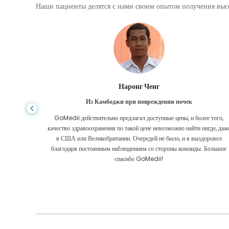
Наши пациенты делятся с нами своим опытом получения высо
Шандха Дас
Из Бангладеш для гастроэнтерологии
е того,
Я поблагодарил своего сына и блестящую команду GoMedii, которы
игде, даже
помогли мне в моем путешествии из Бангладеш в Индию для лечения
оровел
Мы сделали правильный выбор, выбрав GoMedii. Они даже после
 Большое
лечения сохраняют с нами большую связь