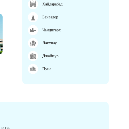
Хайдарабад
Бангалор
Чандигарх
Лакхнау
Джайпур
Пуна
есса.