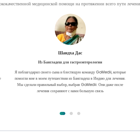
кокачественной медицинской помощи на протяжении всего пути лечения
Фурканул Ислам
Из Бангладеш для пересадки почки
е
Я всецело надеялся, что смогу получить какое-либо лечение моей
.
проблемы с почками. Это было только после того, как я по милости
Аллаха наткнулся на GoMedii и связался с ними.