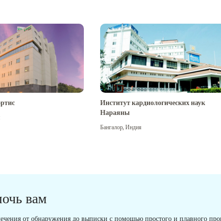
ртис
Институт кардиологических наук
Нараяны
я
Бангалор
,
Индия
мочь вам
ечения от обнаружения до выписки с помощью простого и плавного проц