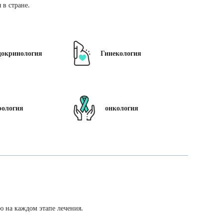
в стране.
докринология
Гинекология
рология
онкология
ю на каждом этапе лечения.