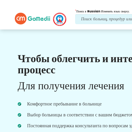
*
Поиск в
Russian
Изменить язык сверху.
Чтобы облегчить и инт
Наши преимущества
процесс
Лечение после
последующий уход
Для получения лечения
Получите круглосуточную медицинскую
поддержку и поддержку пациентов, а наша
команда всегда решит ваши проблемы.
Комфортное пребывание в больнице
Регулярные обновления о ваших потребностях в
лечении.
Выбор больницы в соответствии с вашим бюджето
Постоянная поддержка консультанта по вопросам 