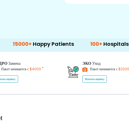
+
Happy Patients
100+
Hospitals & Clinics
ДРО
Замена
ЭКО
Уход
*
Пакет начинается с
$4000
Пакет начинается с
$320
чать оценку
Начать оценку
м