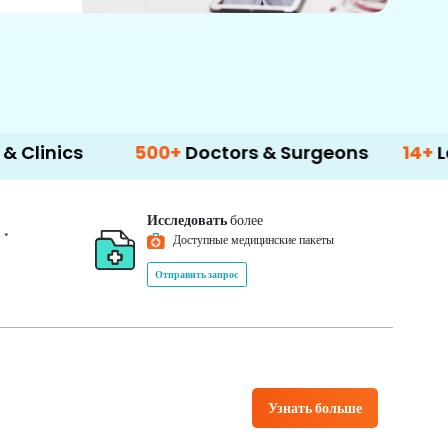
500+
Doctors & Surgeons
14+
Language S
Исследовать
более
*
0
Доступные медицинские пакеты
Отправить запрос
Узнать больше