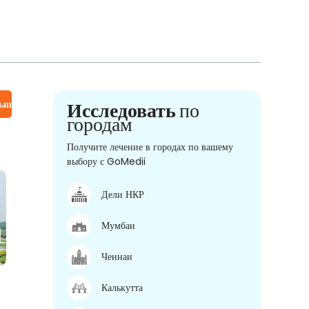
льше
Исследовать
по
городам
Получите лечение в городах по вашему
выбору с GoMedii
Дели НКР
Мумбаи
Ченнаи
Калькутта