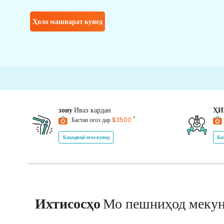
Ҳоло машварат кунед
зону
Иваз кардан
Ҳ
*
Бастаи оғоз дар
$3500
Баҳодиҳӣ оғоз кунед
Ба
Ихтисосҳо
Мо пешниҳод меку