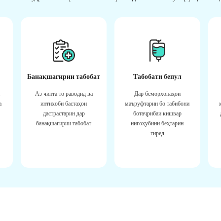
Банақшагирии табобат
Табобати бепул
Аз чипта то раводид ва
Дар беморхонаҳои
а
интихоби бастаҳои
маъруфтарин бо табибони
дастрастарин дар
ботаҷрибаи кишвар
банақшагирии табобат
нигоҳубини беҳтарин
гиред