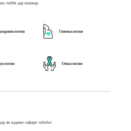
ии тиббӣ дар кишвар.
докринология
Гинекология
рология
Онкология
ар як қадами сафари табобат.