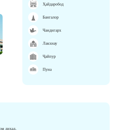
Ҳайдаробод
Бангалор
Чандигарх
Лакхнау
Ҷайпур
Пуна
ом диҳад.