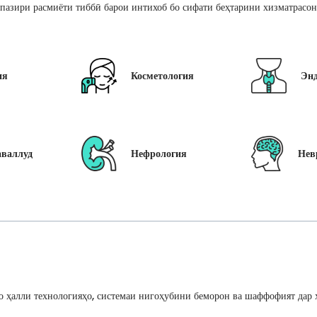
пазири расмиёти тиббӣ барои интихоб бо сифати беҳтарини хизматрасон
ия
Косметология
Эн
аваллуд
Нефрология
Нев
 ҳалли технологияҳо, системаи нигоҳубини беморон ва шаффофият дар ҳ