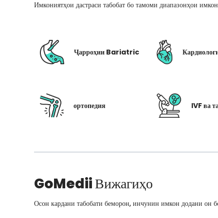
Имкониятҳои дастраси табобат бо тамоми диапазонҳои имкон
Ҷарроҳии Bariatric
Кардиолог
ортопедия
IVF ва т
GoMedii
Вижагиҳо
Осон кардани табобати беморон, инчунин имкон додани он бо