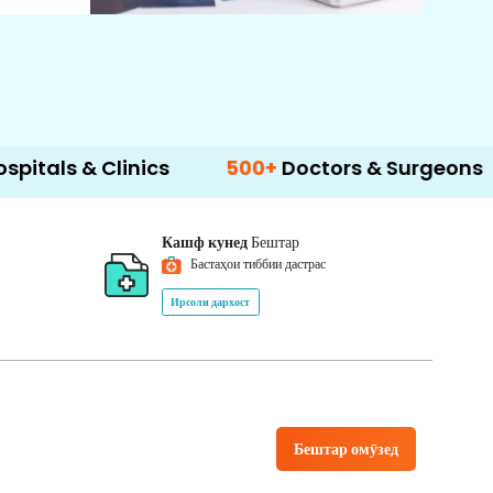
Clinics
500+
Doctors & Surgeons
14+
Lan
Кашф кунед
Бештар
Бастаҳои тиббии дастрас
Ирсоли дархост
Бештар омӯзед