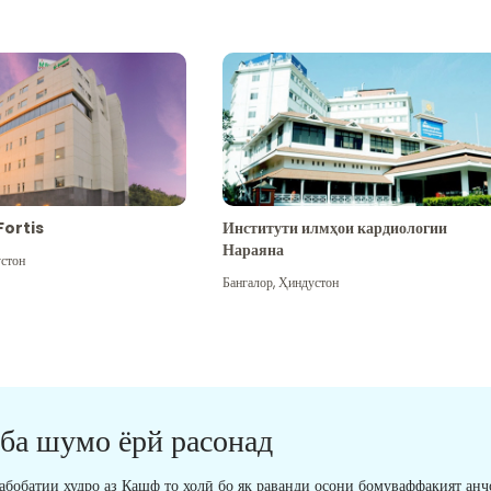
Fortis
Институти илмҳои кардиологии
Нараяна
стон
Бангалор
,
Ҳиндустон
 ба шумо ёрй расонад
табобатии худро аз Кашф то холӣ бо як раванди осони бомуваффақият анҷ