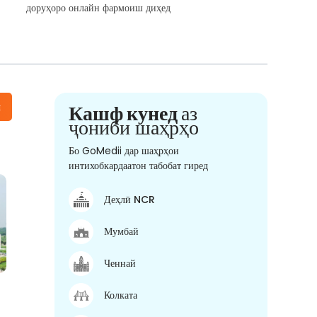
доруҳоро онлайн фармоиш диҳед
н
Кашф кунед
аз
ҷониби шаҳрҳо
Бо GoMedii дар шаҳрҳои
интихобкардаатон табобат гиред
Деҳлӣ NCR
Мумбай
Ченнай
Колката