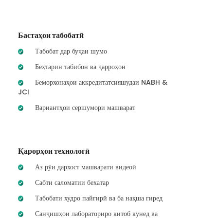
Бастаҳои табобатӣ
Табобат дар буҷаи шумо
Беҳтарин табибон ва ҷарроҳон
Беморхонаҳои аккредитатсияшудаи NABH &
JCI
Вариантҳои сершумори машварат
Қарорҳои технологӣ
Аз рӯи дархост машварати видеоӣ
Сабти саломатии бехатар
Табобати худро пайгирӣ ва ба нақша гиред
Санҷишҳои лабораториро китоб кунед ва