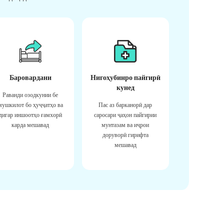
Баровардани
Нигоҳубинро пайгирӣ
кунед
Раванди озодкунии бе
мушкилот бо ҳуҷҷатҳо ва
Пас аз барканорӣ дар
дигар иншоотҳо ғамхорӣ
саросари ҷаҳон пайгирии
карда мешавад
мунтазам ва иҷрои
доруворӣ гирифта
мешавад