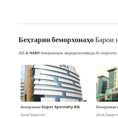
Беҳтарин беморхонаҳо
Барои 
JCI & NABH беморхонаҳои аккредитатсияшуда бо таҷҳизоти м
Беморхонаи Super Specialty Blk
Беморхонаи 
Дехлй
,
Ҳиндустон
Дехлй
,
Ҳиндуст