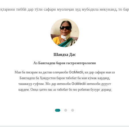
ҳтарини тиббӣ дар тӯли сафари муолиҷаи худ мубодила мекунанд, то бар
Фурканул Ислом
Аз Бангладеш барои трансплантатсияи гурда
Ман тамоми умедро дода будам, ки барои мушкилоти гурдаам ҳама
гуна табобатро гирифта метавонам. Ин танҳо пас аз он буд, ки ман бо
лутфи Худо бо GoMedii дучор омадам ва бо онҳо тамос гирифтам.