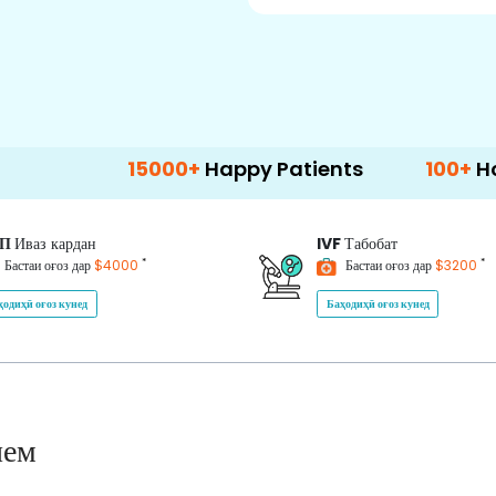
15000+
Happy Patients
100+
Hospitals & 
ИП
Иваз кардан
IVF
Табобат
*
*
Бастаи оғоз дар
$4000
Бастаи оғоз дар
$3200
ҳодиҳӣ оғоз кунед
Баҳодиҳӣ оғоз кунед
нем