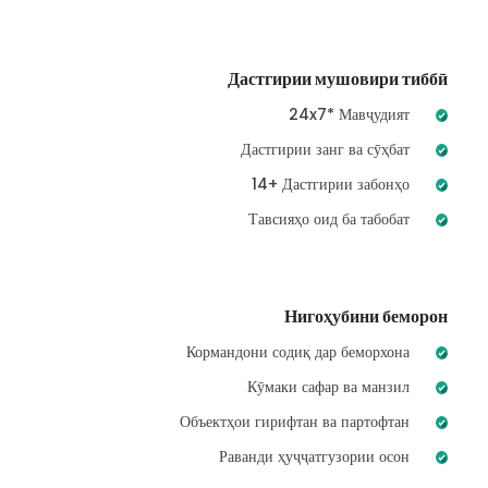
Дастгирии мушовири тиббӣ
24x7* Мавҷудият
Дастгирии занг ва сӯҳбат
14+ Дастгирии забонҳо
Тавсияҳо оид ба табобат
Нигоҳубини беморон
Кормандони содиқ дар беморхона
Кӯмаки сафар ва манзил
Объектҳои гирифтан ва партофтан
Раванди ҳуҷҷатгузории осон