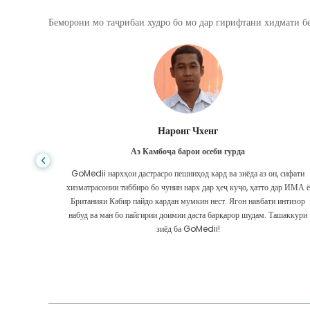
Беморони мо таҷрибаи худро бо мо дар гирифтани хидмати бе
Шандха Дас
Аз Бангладеш барои гастроэнтерология
, сифати
Ман ба писарам ва дастаи олиҷаноби GoMedii, ки дар сафари ман аз
дар ИМА ё
Бангладеш ба Ҳиндустон барои табобат ба ман кӯмак карданд,
 интизор
ташаккур гуфтам. Мо дар интихоби GoMedii интихоби дуруст
ашаккури
кардем. Онҳо ҳатто пас аз табобат бо мо робитаи бузург доранд