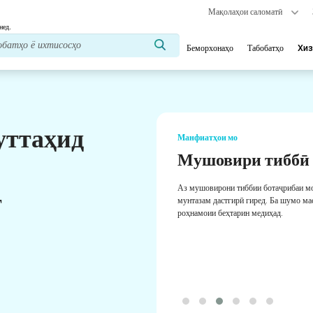
Мақолаҳои саломатӣ
нед.
Беморхонаҳо
Табобатҳо
Хиз
уттаҳид
Манфиатҳои мо
Мушовири тиббӣ
Аз мушовирони тиббии ботаҷрибаи м
т
мунтазам дастгирӣ гиред. Ба шумо ма
роҳнамоии беҳтарин медиҳад.