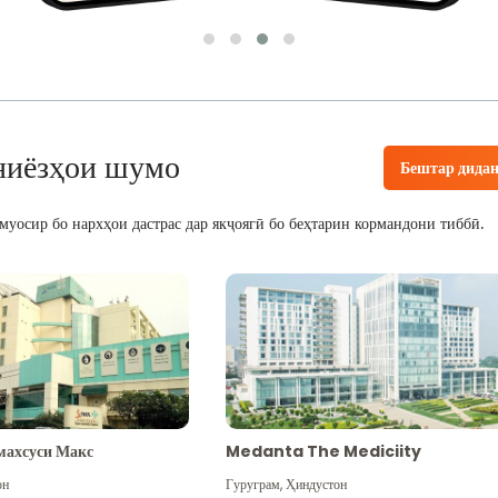
ниёзҳои шумо
Бештар дида
уосир бо нархҳои дастрас дар якҷоягӣ бо беҳтарин кормандони тиббӣ.
махсуси Макс
Medanta The Mediciity
он
Гуруграм
,
Ҳиндустон