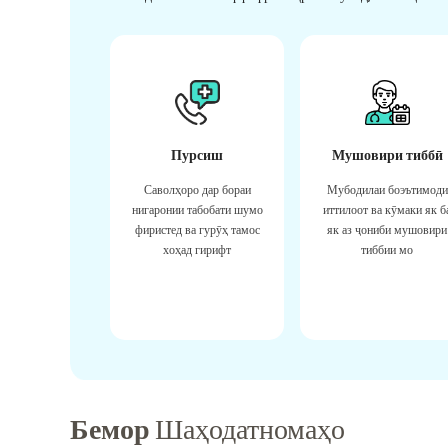
Пурсиш
Мушовири тиббӣ
Саволҳоро дар бораи
Мубодилаи боэътимоди
нигаронии табобати шумо
иттилоот ва кӯмаки як б
фиристед ва гурӯҳ тамос
як аз ҷониби мушовири
хоҳад гирифт
тиббии мо
Бемор
Шаҳодатномаҳо