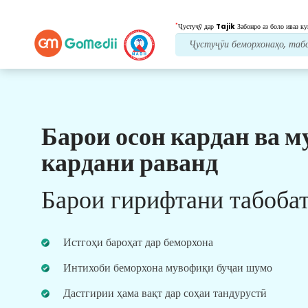
*
Ҷустуҷӯ дар
Tajik
Забонро аз боло иваз ку
Барои осон кардан ва м
Манфиатҳои мо
кардани раванд
Пас аз табобат
нигоҳубини пайравӣ
Барои гирифтани табоба
Дастгирии тиббӣ ва беморонро 24x7 бо дастаи
мо дастрас кунед, то ҳама вақт мушкилоти
шуморо ҳал кунад. Навсозии мунтазам дар
Истгоҳи бароҳат дар беморхона
бораи ниёзҳои табобати шумо.
Интихоби беморхона мувофиқи буҷаи шумо
Дастгирии ҳама вақт дар соҳаи тандурустӣ