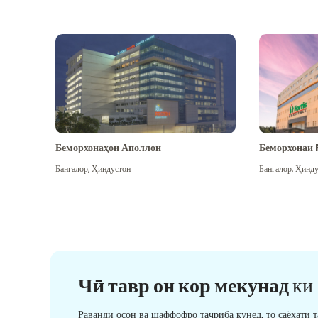
Беморхонаҳои Аполлон
Беморхонаи 
Бангалор
,
Ҳиндустон
Бангалор
,
Ҳинду
Чӣ тавр он кор мекунад
ки
Раванди осон ва шаффофро таҷриба кунед, то саёҳати 