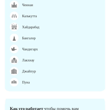
Ченнаи
Калькутта
Хайдарабад
Бангалор
Чандигарх
Лакхнау
Джайпур
Пуна
Как это работает
чтобы помочь вам