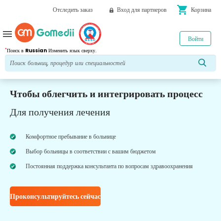
shopping_cart
Отследить заказ
Вход для партнеров
Корзина
menu
Войти
*
Поиск в
Russian
Изменить язык сверху.
Чтобы облегчить и интегрировать процесс
Для получения лечения
Комфортное пребывание в больнице
Выбор больницы в соответствии с вашим бюджетом
Постоянная поддержка консультанта по вопросам здравоохранения
Проконсультируйтесь сейчас