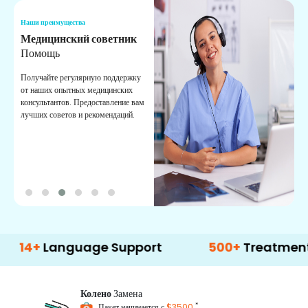
Наши преимущества
Н
Медицинский советник
О
Помощь
К
Получайте регулярную поддержку
О
от наших опытных медицинских
с
консультантов. Предоставление вам
п
лучших советов и рекомендаций.
в
о
Language Support
500+
Treatment Optio
Колено
Замена
*
Пакет начинается с
$3500