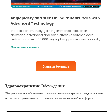
Angioplasty and Stent in India: Heart Care with
Advanced Technology
India is continuously gaining immense traction in
delivering advanced and cost-effective cardiac care,
performing over 500,000 angioplasty procedures annually
with a success rate exceeding 90%. Patients across the
Продолжить чтение
globe are searching for treatments like angioplasty and
stent placement in Indian hospitals, owing to the
combination of high-quality care and affordability.
Studies, such as one published
Узнать больше
Continue Reading
Здравоохранение
Обсуждения
Обзоры и важные обсуждения с самыми опытными врачами и медицинскими
экспертами страны вместе с отзывами пациентов на нашей платформе.