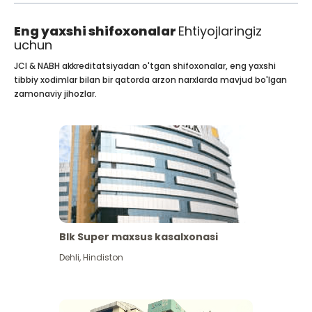
Eng yaxshi shifoxonalar
Ehtiyojlaringiz
uchun
JCI & NABH akkreditatsiyadan o'tgan shifoxonalar, eng yaxshi
tibbiy xodimlar bilan bir qatorda arzon narxlarda mavjud bo'lgan
zamonaviy jihozlar.
Blk Super maxsus kasalxonasi
Dehli
,
Hindiston