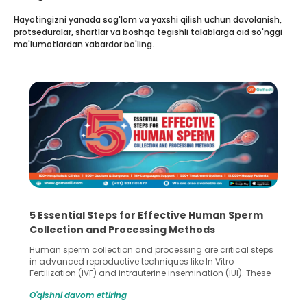
Hayotingizni yanada sog'lom va yaxshi qilish uchun davolanish,
protseduralar, shartlar va boshqa tegishli talablarga oid so'nggi
ma'lumotlardan xabardor bo'ling.
5 Essential Steps for Effective Human Sperm
Collection and Processing Methods
Human sperm collection and processing are critical steps
in advanced reproductive techniques like In Vitro
Fertilization (IVF) and intrauterine insemination (IUI). These
methods enable medical professionals to tackle fertility
O'qishni davom ettiring
challenges and help couples achieve their dream of