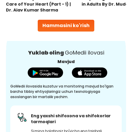
Care of Your Heart (Part - 1) |
in Adults By Dr. Mudas
Dr. Ajay Kumar Sharma
Hammasini ko'rish
Yuklab oling
GoMedii ilovasi
Mavjud
GoMedii ilovasida kuzatuv va monitoring mavjud bo'lgan
barcha tibbiy ehtiyojlaringiz uchun texnologiyaga
asoslangan bir martalik yechim.
Eng yaxshi shifoxona va shifokorlar
tarmoqlari
Sizning holatingiz bo'yicha eng tajribali