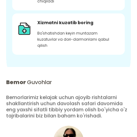
chiqiladi
Xizmatni kuzatib boring
Bo'shatishdan keyin muntazam
kuzatuvlar va dori-darmonlarni qabul
qilish
Bemor
Guvohlar
Bemorlarimiz kelajak uchun ajoyib rishtalarni
shakllantirish uchun davolash safari davomida
eng yaxshi sifatli tibbiy yordam olish bo'yicha o'z
tajribalarini biz bilan baham ko'rishadi.