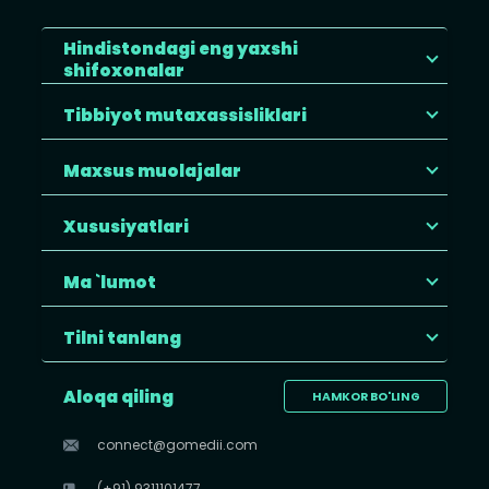
Hindistondagi eng yaxshi
shifoxonalar
Tibbiyot mutaxassisliklari
Maxsus muolajalar
Xususiyatlari
Ma `lumot
Tilni tanlang
Aloqa qiling
HAMKOR BO'LING
connect@gomedii.com
(+91) 9311101477