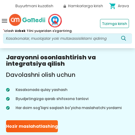
shopping_cart
Buyurtmani kuzatish
Hamkorlarga kirish
Arava
menu
Tizimga kirish
*
Izlash
Uzbek
Tilni yuqoridan o'zgartiring.
Jarayonni osonlashtirish va
integratsiya qilish
Davolashni olish uchun
Kasalxonada qulay yashash
Byudjetingizga qarab shifoxona tanlovi
Har doim sog'liqni saqlash bo'yicha maslahatchi yordami
Hozir maslahatlashing