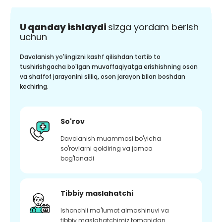
U qanday ishlaydi
sizga yordam berish
uchun
Davolanish yo'lingizni kashf qilishdan tortib to
tushirishgacha bo'lgan muvaffaqiyatga erishishning oson
va shaffof jarayonini silliq, oson jarayon bilan boshdan
kechiring.
So'rov
Davolanish muammosi bo'yicha
so'rovlarni qoldiring va jamoa
bog'lanadi
Tibbiy maslahatchi
Ishonchli ma'lumot almashinuvi va
tibbiy maslahatchimiz tomonidan