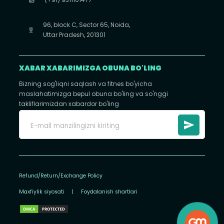
96, block C, Sector 65, Noida,
Uttar Pradesh, 201301
XABAR XABARIMIZGA OBUNA BO'LING
Bizning sog'liqni saqlash va fitnes bo'yicha
maslahatimizga bepul obuna bo'ling va so'nggi
takliflarimizdan xabardor bo'ling
Refund/Return/Exchange Policy
Maxfiylik siyosati
|
Foydalanish shartlari