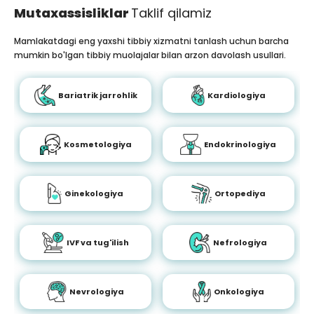
Mutaxassisliklar
Taklif qilamiz
Mamlakatdagi eng yaxshi tibbiy xizmatni tanlash uchun barcha
mumkin bo'lgan tibbiy muolajalar bilan arzon davolash usullari.
Bariatrik jarrohlik
Kardiologiya
Kosmetologiya
Endokrinologiya
Ginekologiya
Ortopediya
IVF va tug'ilish
Nefrologiya
Nevrologiya
Onkologiya