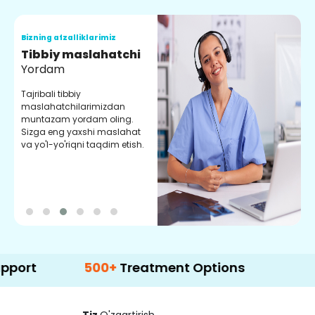
Bizning afzalliklarimiz
B
Tibbiy maslahatchi
O
Yordam
M
Tajribali tibbiy
S
maslahatchilarimizdan
y
muntazam yordam oling.
r
Sizga eng yaxshi maslahat
e
va yo'l-yo'riqni taqdim etish.
b
500+
Treatment Options