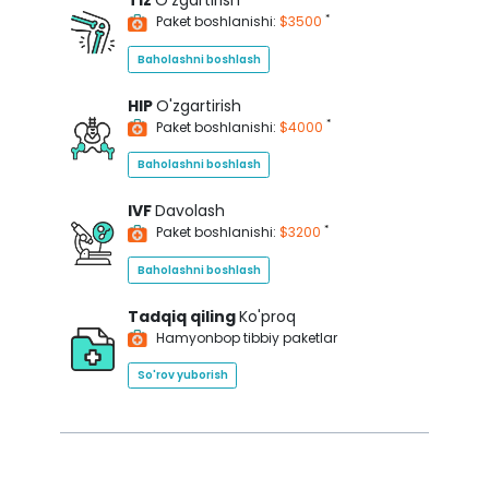
Tiz
O'zgartirish
*
Paket boshlanishi:
$3500
Baholashni boshlash
HIP
O'zgartirish
*
Paket boshlanishi:
$4000
Baholashni boshlash
IVF
Davolash
*
Paket boshlanishi:
$3200
Baholashni boshlash
Tadqiq qiling
Ko'proq
Hamyonbop tibbiy paketlar
So'rov yuborish