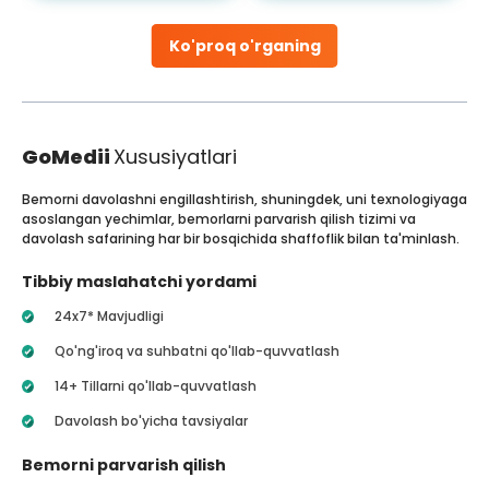
Ko'proq o'rganing
GoMedii
Xususiyatlari
Bemorni davolashni engillashtirish, shuningdek, uni texnologiyaga
asoslangan yechimlar, bemorlarni parvarish qilish tizimi va
davolash safarining har bir bosqichida shaffoflik bilan ta'minlash.
Tibbiy maslahatchi yordami
24x7* Mavjudligi
Qo'ng'iroq va suhbatni qo'llab-quvvatlash
14+ Tillarni qo'llab-quvvatlash
Davolash bo'yicha tavsiyalar
Bemorni parvarish qilish