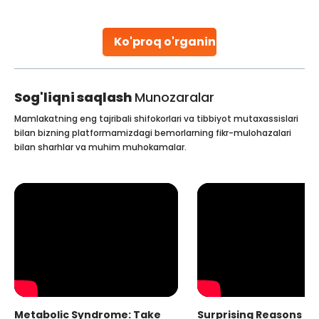
parenthood. Skilled technicians collect sperm using
specialized procedures to ensure optimal quality. Once
collected, they process the
Ko'proq o'rganing
Continue Reading
Sog'liqni saqlash
Munozaralar
Mamlakatning eng tajribali shifokorlari va tibbiyot mutaxassislari
bilan bizning platformamizdagi bemorlarning fikr-mulohazalari
bilan sharhlar va muhim muhokamalar.
Metabolic Syndrome: Take
Surprising Reasons fo