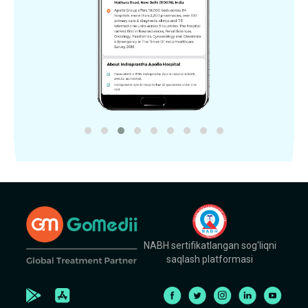
NABH sertifikatlangan sog'liqni
saqlash platformasi