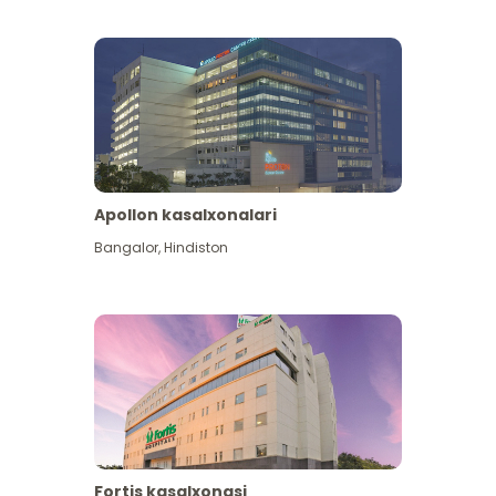
Apollon kasalxonalari
Koʻproq koʻrish
Bangalor
,
Hindiston
Fortis kasalxonasi