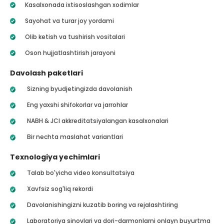
Kasalxonada ixtisoslashgan xodimlar
Sayohat va turar joy yordami
Olib ketish va tushirish vositalari
Oson hujjatlashtirish jarayoni
Davolash paketlari
Sizning byudjetingizda davolanish
Eng yaxshi shifokorlar va jarrohlar
NABH & JCI akkreditatsiyalangan kasalxonalari
Bir nechta maslahat variantlari
Texnologiya yechimlari
Talab bo'yicha video konsultatsiya
Xavfsiz sog'liq rekordi
Davolanishingizni kuzatib boring va rejalashtiring
Laboratoriya sinovlari va dori-darmonlarni onlayn buyurtma