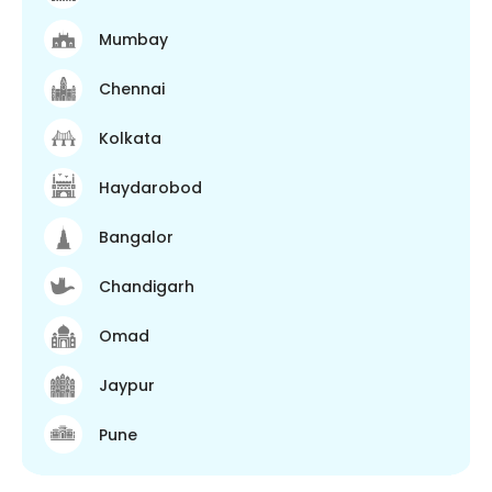
Mumbay
Chennai
Kolkata
Haydarobod
Bangalor
Chandigarh
Omad
Jaypur
Pune