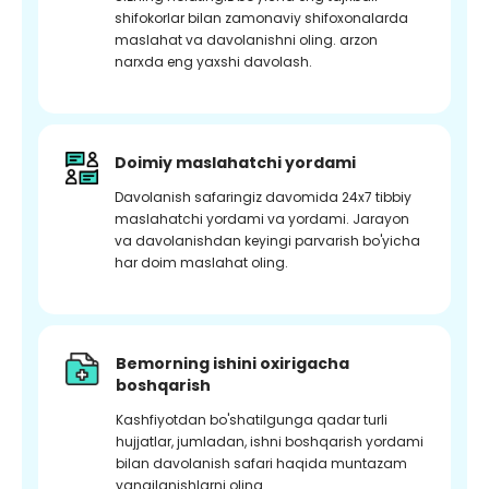
shifokorlar bilan zamonaviy shifoxonalarda
maslahat va davolanishni oling. arzon
narxda eng yaxshi davolash.
Doimiy maslahatchi yordami
Davolanish safaringiz davomida 24x7 tibbiy
maslahatchi yordami va yordami. Jarayon
va davolanishdan keyingi parvarish bo'yicha
har doim maslahat oling.
Bemorning ishini oxirigacha
boshqarish
Kashfiyotdan bo'shatilgunga qadar turli
hujjatlar, jumladan, ishni boshqarish yordami
bilan davolanish safari haqida muntazam
yangilanishlarni oling.