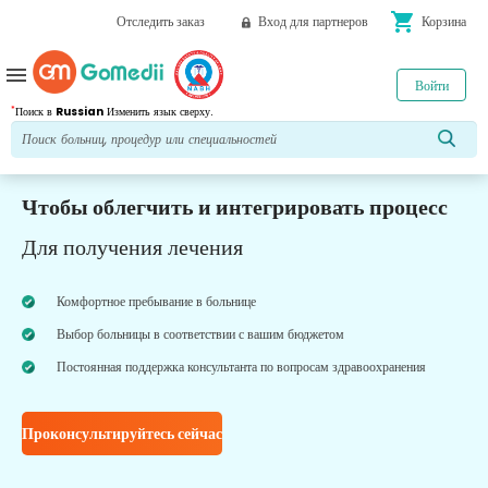
shopping_cart
Отследить заказ
Вход для партнеров
Корзина
menu
Войти
*
Поиск в
Russian
Изменить язык сверху.
Чтобы облегчить и интегрировать процесс
Для получения лечения
Комфортное пребывание в больнице
Выбор больницы в соответствии с вашим бюджетом
Постоянная поддержка консультанта по вопросам здравоохранения
Проконсультируйтесь сейчас