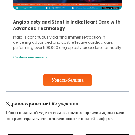
Angioplasty and Stent in India: Heart Care with
Advanced Technology
India is continuously gaining immense traction in
delivering advanced and cost-effective cardiac care,
performing over 500,000 angioplasty procedures annually
with a success rate exceeding 90%. Patients across the
Продолжить чтение
globe are searching for treatments like angioplasty and
stent placement in Indian hospitals, owing to the
combination of high-quality care and affordability.
Studies, such as one published
Узнать больше
Continue Reading
Здравоохранение
Обсуждения
Обзоры и важные обсуждения с самыми опытными врачами и медицинскими
экспертами страны вместе с отзывами пациентов на нашей платформе.