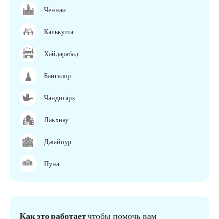
Ченнаи
Калькутта
Хайдарабад
Бангалор
Чандигарх
Лакхнау
Джайпур
Пуна
Как это работает
чтобы помочь вам