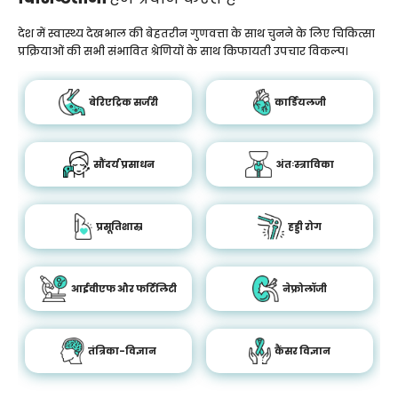
देश में स्वास्थ्य देखभाल की बेहतरीन गुणवत्ता के साथ चुनने के लिए चिकित्सा
प्रक्रियाओं की सभी संभावित श्रेणियों के साथ किफायती उपचार विकल्प।
बेरिएट्रिक सर्जरी
कार्डियलजी
सौंदर्य प्रसाधन
अंतःस्त्राविका
प्रसूतिशास्र
हड्डी रोग
आईवीएफ और फर्टिलिटी
नेफ्रोलॉजी
तंत्रिका-विज्ञान
कैंसर विज्ञान