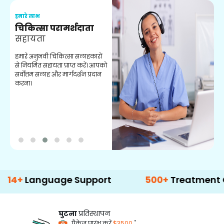
हमारे लाभ
ह
चिकित्सा परामर्शदाता
सहायता
व
हमारे अनुभवी चिकित्सा सलाहकारों
ब
से नियमित सहायता प्राप्त करें। आपको
व
सर्वोत्तम सलाह और मार्गदर्शन प्रदान
ह
करना।
ऑ
nguage Support
500+
Treatment Options
घुटना
प्रतिस्थापन
*
पैकेज प्रारंभ करें
$3500