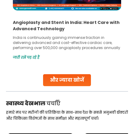
Angioplasty and Stent in India: Heart Care with
Advanced Technology
India is continuously gaining immense traction in
delivering advanced and cost-effective cardiac care,
performing over 500,000 angioplasty procedures annually
with a success rate exceeding 90%. Patients across the
जारी रखें पढ़ रहे हैं
globe are searching for treatments like angioplasty and
stent placement in Indian hospitals, owing to the
combination of high-quality care and affordability.
Studies, such as one published
और ज्यादा खोजें
Continue Reading
स्वास्थ्य देखभाल
चर्चाएँ
हमारे मंच पर मरीजों की प्रतिक्रिया के साथ-साथ देश के सबसे अनुभवी डॉक्टरों
और चिकित्सा विशेषज्ञों के साथ समीक्षा और महत्वपूर्ण चर्चा।