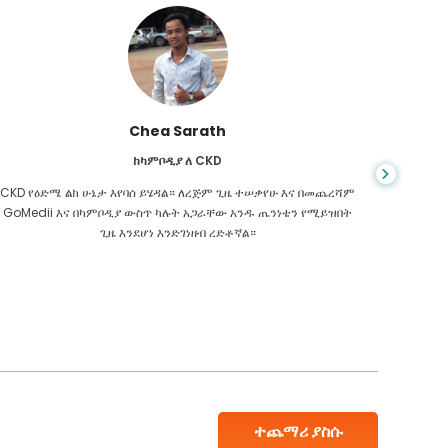
Chea Sarath
ከካምቦዲያ ለ CKD
CKD የዕድሜ ልክ ሁኔታ እየባሰ ይሄዳል። ለረጅም ጊዜ ተሠቃየሁ እና በመጨረሻም
መቼም ህይ
GoMedii እና በካምቦዲያ ውስጥ ካሉት አጋራቸው አንዱ ጤንነቴን የሚይዝበት
ስመረመር ፣
ጊዜ እንደሆነ እንድገነዘብ ረድቶኛል።
እንዳለብኝ
ተጨማሪ ያስሱ