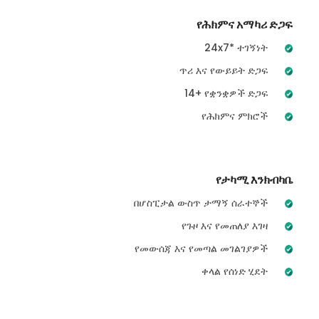
የሕክምና አማካሪ ድጋፍ
24x7* ተገኝነት
ጥሪ እና የውይይት ድጋፍ
14+ የቋንቋዎች ድጋፍ
የሕክምና ምክሮች
የታካሚ እንክብካቤ
በሆስፒታል ውስጥ ታማኝ ሰራተኞች
የጉዞ እና የመጠለያ እገዛ
የመውሰጃ እና የመጣል መገልገያዎች
ቀላል የሰነድ ሂደት