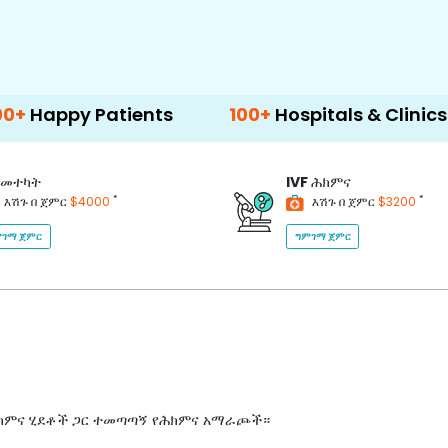
Patients
100+
Hospitals & Clinics
500
መተካት
IVF
ሕክምና
*
*
እሽጉ በ ጀምር
$4000
እሽጉ በ ጀምር
$3200
ገማ ጀምር
ግምገማ ጀምር
ሕክምና ሂደቶች ጋር ተመጣጣኝ የሕክምና አማራጮች።