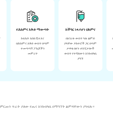
የሕክምና እቅድ ማውጣት
ከችግር ነጻ የሆነ ህክምና
ና
ከቲኬት እስከ ቪዛ እና
በአገሪቱ ውስጥ ካሉ ልምድ
በሕክምና እቅድ ውስጥ በጣም
ያላቸው ዶክተሮች ጋር በጣም
ተመጣጣኝ ፓኬጆችን
ታዋቂ በሆኑ ሆስፒታሎች
መምረጥ
ውስጥ የተሻለውን እንክብካቤ
ያግኙ
 ምርጡን ጥራት ያለው የጤና እንክብካቤ በማግኘት ልምዳቸውን ያካፍሉ።