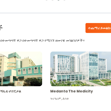
ች
ተጨማሪ ይመልከ
ር በተመጣጣኝ ዋጋ በተመጣጣኝ ዋጋ የሚገኙ ዘመናዊ መገልገያዎች።
ፔሻሊቲ ሆስፒታል
Medanta The Medicity
ጉሩግራም
,
ሕንድ