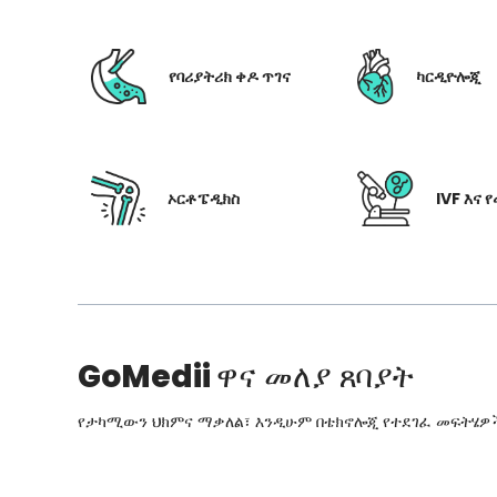
የባሪያትሪክ ቀዶ ጥገና
ካርዲዮሎጂ
ኦርቶፔዲክስ
IVF እና 
GoMedii
ዋና መለያ ጸባያት
የታካሚውን ህክምና ማቃለል፣ እንዲሁም በቴክኖሎጂ የተደገፈ መፍትሄዎችን፣