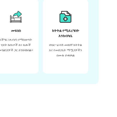
መፍሰስ
ክትትል የሚደረግበት
እንክብካቤ
ከችግር ነጻ የሆነ የማስወጣት
ሂደት ከሰነዶች እና ሌሎች
ድህረ-ፈሳሽ መደበኛ ክትትል
መገልገያዎች ጋር ይንከባከባል።
እና የመድኃኒት ማሟያዎችን
በሙሉ ይቀበላል