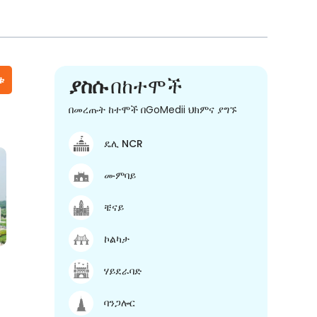
ቱ
ያስሱ
በከተሞች
በመረጡት ከተሞች በGoMedii ህክምና ያግኙ
ዴሊ NCR
ሙምባይ
ቼናይ
ኮልካታ
ሃይደራባድ
ባንጋሎር