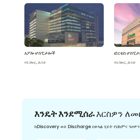
አፖሎ ሆስፒታሎች
ፎርቲስ ሆስፒታ
ባንጋሎር
,
ሕንድ
ባንጋሎር
,
ሕንድ
እንዴት እንደሚሰራ
እርስዎን ለመ
ከDiscovery ወደ Discharge በቀላል ሂደት የህክምና ጉዞዎ