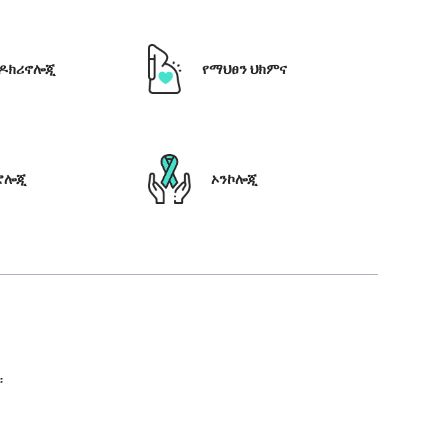
ዶክሪኖሎጂ
የማህፀን ህክምና
ሮሎጂ
ኦንኮሎጂ
።