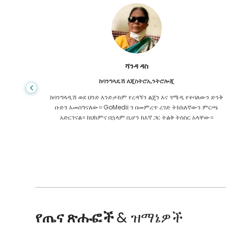
ሻንዳ ዳስ
ከባንግላዴሽ ለጂስትሮኢንትሮሎጂ
 ዋጋ የጤና
ከባንግላዲሽ ወደ ህንድ እንድታከም የረዳኝን ልጄን እና ጎሜዲ የተባለውን ድንቅ
ዩኬ ውስጥ
ቡድን አመሰግናለው። GoMedii ን በመምረጥ ረገድ ትክክለኛውን ምርጫ
 የማያቋርጥ
አድርገናል። ከህክምና በኋላም ቢሆን ከእኛ ጋር ትልቅ ትስስር አላቸው።
የጤና ጽሑፎች
& ዝማኔዎች