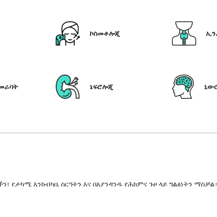
ኮስመቶሎጂ
ኢን
የመራባት
ኔፍሮሎጂ
ኒው
 የታካሚ እንክብካቤ ስርዓትን እና በእያንዳንዱ የሕክምና ጉዞ ላይ ግልፅነትን ማስቻል