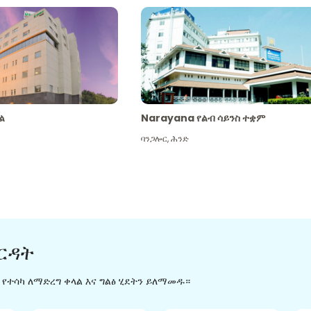
ል
Narayana የልብ ሳይንስ ተቋም
ባንጋሎር
,
ሕንድ
ርዳት
ን የተሳካ ለማድረግ ቀላል እና ግልፅ ሂደትን ይለማመዱ።