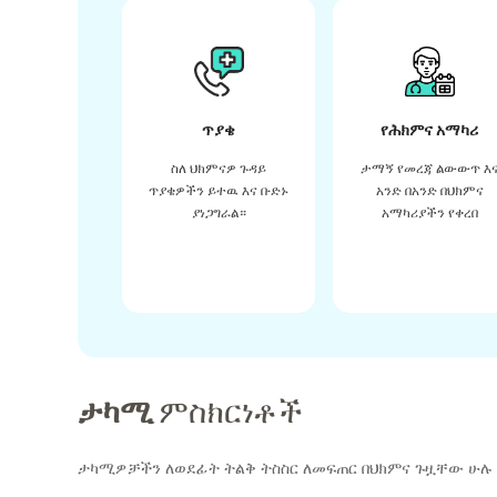
ጥያቄ
የሕክምና አማካሪ
ስለ ህክምናዎ ጉዳይ
ታማኝ የመረጃ ልውውጥ እ
ጥያቄዎችን ይተዉ እና ቡድኑ
አንድ በአንድ በህክምና
ያነጋግራል።
አማካሪያችን የቀረበ
ታካሚ
ምስክርነቶች
ታካሚዎቻችን ለወደፊት ትልቅ ትስስር ለመፍጠር በህክምና ጉዟቸው ሁሉ