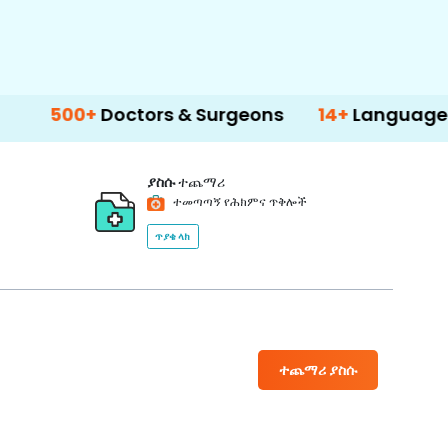
+
Doctors & Surgeons
14+
Language Support
ያስሱ
ተጨማሪ
ተመጣጣኝ የሕክምና ጥቅሎች
ጥያቄ ላክ
ተጨማሪ ያስሱ