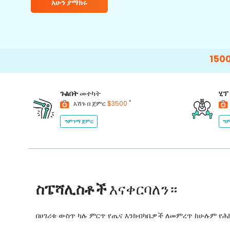
አሁን ያማክሩ
15000+
Happy 
ጉልበት
መተካት
ሂፕ
*
እሽጉ በ ጀምር
$3500
ግምገማ ጀምር
ግም
ስፔሻሊስቶች
እናቀርባለን።
በሀገሪቱ ውስጥ ካሉ ምርጥ የጤና እንክብካቤዎች ለመምረጥ ከሁሉም የ