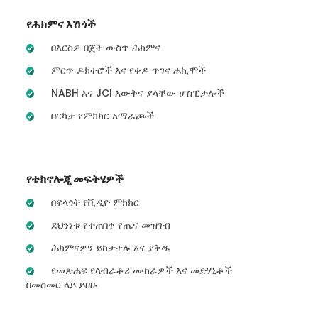
የሕክምና እሽጎች
በእርስዎ በጀት ውስጥ ሕክምና
ምርጥ ዶክተሮች እና የቀዶ ጥገና ሐኪሞች
NABH እና JCI እውቅና ያላቸው ሆስፒታሎች
በርካታ የምክክር አማራጮች
የቴክኖሎጂ መፍትሄዎች
በፍላጎት የቪዲዮ ምክክር
ደህንነቱ የተጠበቀ የጤና መዝገብ
ሕክምናዎን ይከታተሉ እና ያቅዱ
የመጽሐፍ የላብራቶሪ ሙከራዎች እና መድሃኒቶች
በመስመር ላይ ይዘዙ