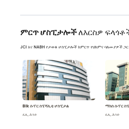
ምርጥ ሆስፒታሎች
ለእርስዎ ፍላጎቶ
JCI እና NABH የታወቁ ሆስፒታሎች ከምርጥ የህክምና ባለሙያዎች ጋ
Blk ሱፐር ስፔሻሊቲ ሆስፒታል
ማክስ ሱፐር ስ
ዴሊ
,
ሕንድ
ዴሊ
,
ሕንድ