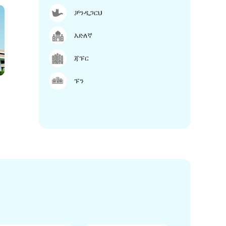
ቻንዲጋርህ
እድለኛ
ጃፑር
ፑን