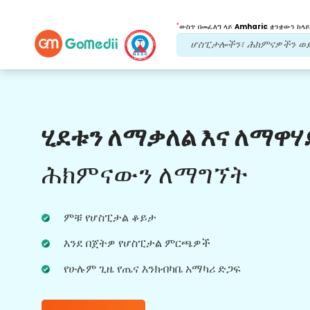
*
ውስጥ በመፈለግ ላይ
Amharic
ቋንቋውን ከላይ
የእኛ ጥቅሞች
ሂደቱን ለማቃለል እና ለማዋሃ
የድህረ ህክምና
ክትትል
የሚደረግበት እንክብካቤ
ሕክምናውን ለማግኘት
ችግሮቻችሁን በማንኛውም ጊዜ ለመፍታት ከቡድናችን
ጋር 24x7 የህክምና እና የታካሚ ድጋፍ ያግኙ።
ምቹ የሆስፒታል ቆይታ
በሕክምና ፍላጎቶችዎ ላይ መደበኛ ዝመናዎች።
እንደ በጀትዎ የሆስፒታል ምርጫዎች
የሁሉም ጊዜ የጤና እንክብካቤ አማካሪ ድጋፍ