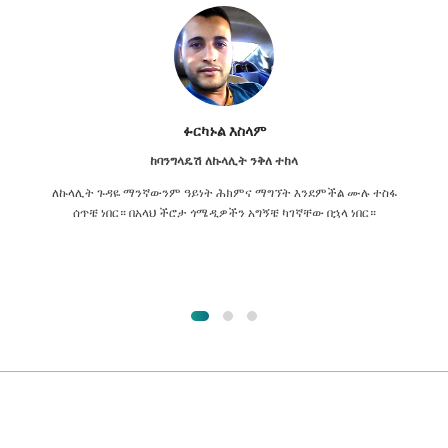
ፉርካኑል እስላም
ከባንግላዴሽ ለኩላሊት ንቅለ ተከላ
ለኩላሊት ጉዳዬ ማንኛውንም ዓይነት ሕክምና ማግኘት እንደምችል ሙሉ ተስፋ
ሰጥቼ ነበር። በአላህ ችሮታ ጎሜዲዎችን አግኝቼ ካገኛቸው በኋላ ነበር።