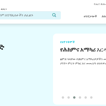
የጤና ጽ
 ቀይር።
ሆስፒታሎች
ሕ
የእኛ ጥቅሞች
ድ
የሕክምና አማካሪ
እር
ልምድ ካላቸው የህክምና አማካሪዎቻችን መ
ያግኙ። ምርጥ ምክር እና መመሪያን ይሰጥዎ