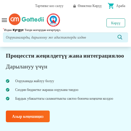
shopping_cart
Тартипке көз салуу
Өнөктөш Кирүү
Араба
menu
Кирүү
*
Издөө
Kyrgyz
Тилди жогорудан өзгөртүңүз.
Процессти жеңилдетүү жана интеграциялоо
Дарылануу үчүн
Ооруканада жайлуу болуу
Сиздин бюджетке жараша оорукана тандоо
Бардык убакыттагы саламаттыкты сактоо боюнча кеңешчи колдоо
Азыр кеңешиңиз