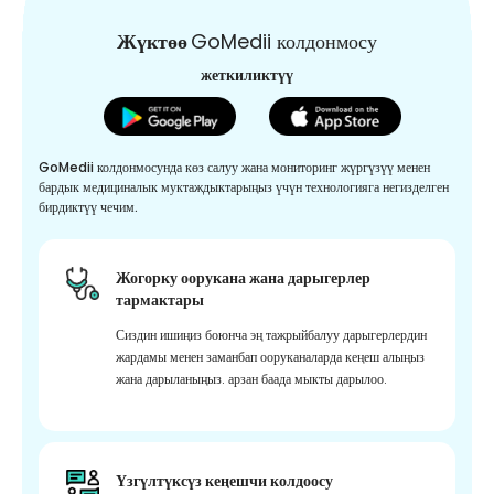
Жүктөө
GoMedii колдонмосу
жеткиликтүү
GoMedii колдонмосунда көз салуу жана мониторинг жүргүзүү менен
бардык медициналык муктаждыктарыңыз үчүн технологияга негизделген
бирдиктүү чечим.
Жогорку оорукана жана дарыгерлер
тармактары
Сиздин ишиңиз боюнча эң тажрыйбалуу дарыгерлердин
жардамы менен заманбап ооруканаларда кеңеш алыңыз
жана дарыланыңыз. арзан баада мыкты дарылоо.
Үзгүлтүксүз кеңешчи колдоосу