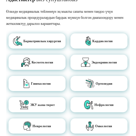
Өлкөдө медициналык тейлөөнүн эң мыкты сапаты менен тандоо үчүн
медициналык процедуралардын бардык мүмкүн болгон диапазондору менен
жеткиликтүү дарылоо варианттары.
Бариатриялык хирургия
Кардиология
Косметология
Эндокринология
Гинекология
Ортопедия
ЭКУ жана төрөт
Нефрология
Неврология
Онкология