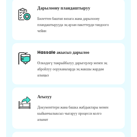
Дарылоону пландаштыруу
Билеттен баштап визага жана дарылоону
пландаштырууда эң арзан пакеттерди тандоого
чейин
Hassale акысыз дарылоо
Өлкөдөгү тажрыйбалуу дарыгерлер менен эң
абройлуу ооруканаларда эң жакшы жардам
алыңыз
Агызуу
Документтери жана башка жабдыктары менен
кыйынчылыксыз чыгаруу процесси колго
алынат