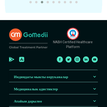
NABH Certified Healthcare
Platform
Индиядагы мыкты ооруканалар
Медициналык адистиктер
Атайын дарылоо