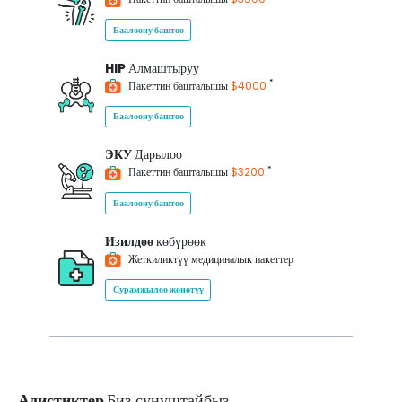
Баалоону баштоо
HIP
Алмаштыруу
*
Пакеттин башталышы
$4000
Баалоону баштоо
ЭКУ
Дарылоо
*
Пакеттин башталышы
$3200
Баалоону баштоо
Изилдөө
көбүрөөк
Жеткиликтүү медициналык пакеттер
Сурамжылоо жөнөтүү
Адистиктер
Биз сунуштайбыз