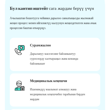
Бул кантип иштейт
сага жардам берүү үчүн
Ачылыштан бошотууга чейинки дарылоо саякатыңызды жылмакай
жеңил процесс менен ийгиликтүү кылуунун жеңилдетилген жана ачык
процессин баштан өткөрүңүз.
Сурамжылоо
Дарылануу маселесине байланыштуу
суроолорду калтырыңыз жана команда
байланышат
Медициналык кеңешчи
Ишенимдүү маалымат алмашуу жана
медициналык кеңешчибиз тарабынан бирден
жардам