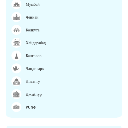
Мумбай
Ченнай
Колкута
Хайдарабад
Бангалор
Чандигарх
Лакхнау
Джайпур
Pune