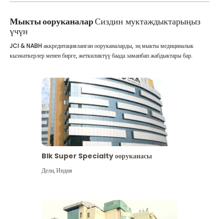
Мыкты ооруканалар
Сиздин муктаждыктарыңыз
үчүн
JCI & NABH аккредитацияланган ооруканаларды, эң мыкты медициналык
кызматкерлер менен бирге, жеткиликтүү баада заманбап жабдыктары бар.
Blk Super Specialty ооруканасы
Дели
,
Индия