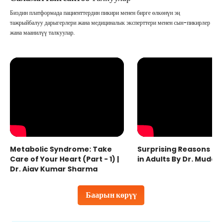
Биздин платформада пациенттердин пикири менен бирге өлкөнүн эң
тажрыйбалуу дарыгерлери жана медициналык эксперттери менен сын-пикирлер
жана маанилүү талкуулар.
Metabolic Syndrome: Take
Surprising Reasons fo
Care of Your Heart (Part - 1) |
in Adults By Dr. Mudas
Dr. Ajay Kumar Sharma
Баарын көрүү