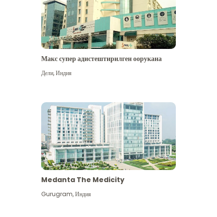
Макс супер адистештирилген оорукана
Дели
,
Индия
Medanta The Medicity
Gurugram
,
Индия