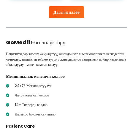
Дагы изилдөө
GoMedii
Өзгөчөлүктөрү
Пациентти дарылоону жеңилдетүү, ошондой эле аны технологияга негизделген
чечимдер, пациентти тейлөө тутуму жана дарылоо сапарынын ар бир кадамында
айкындуулук менен камсыз кылуу.
Медициналык кеңешчи колдоо
24x7* Жеткиликтүүлүк
Чалуу жана чат колдоо
14+ Тилдерди колдоо
Дарылоо боюнча сунуштар
Patient Care