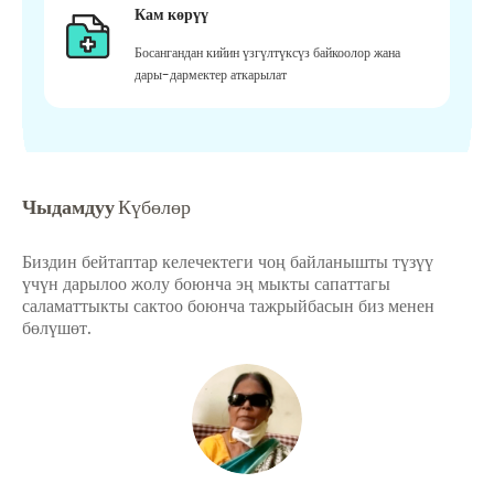
Кам көрүү
Босангандан кийин үзгүлтүксүз байкоолор жана
дары-дармектер аткарылат
Чыдамдуу
Күбөлөр
Биздин бейтаптар келечектеги чоң байланышты түзүү
үчүн дарылоо жолу боюнча эң мыкты сапаттагы
саламаттыкты сактоо боюнча тажрыйбасын биз менен
бөлүшөт.