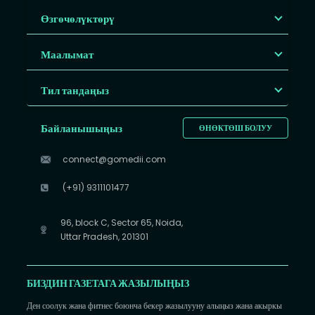
Өзгөчөлүктөрү
Маалымат
Тил тандаңыз
Байланышыңыз
ӨНӨКТӨШ БОЛУУ
connect@gomedii.com
(+91) 9311101477
96, block C, Sector 65, Noida,
Uttar Pradesh, 201301
БИЗДИН ГАЗЕТАГА ЖАЗЫЛЫҢЫЗ
Ден соолук жана фитнес боюнча бекер жазылууну алыңыз жана акыркы