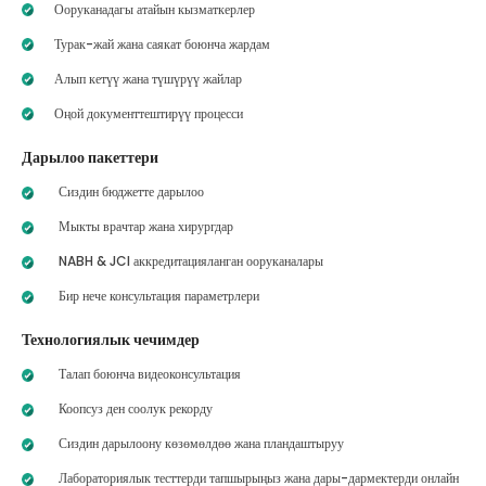
Ооруканадагы атайын кызматкерлер
Турак-жай жана саякат боюнча жардам
Алып кетүү жана түшүрүү жайлар
Оңой документтештирүү процесси
Дарылоо пакеттери
Сиздин бюджетте дарылоо
Мыкты врачтар жана хирургдар
NABH & JCI аккредитацияланган ооруканалары
Бир нече консультация параметрлери
Технологиялык чечимдер
Талап боюнча видеоконсультация
Коопсуз ден соолук рекорду
Сиздин дарылоону көзөмөлдөө жана пландаштыруу
Лабораториялык тесттерди тапшырыңыз жана дары-дармектерди онлайн