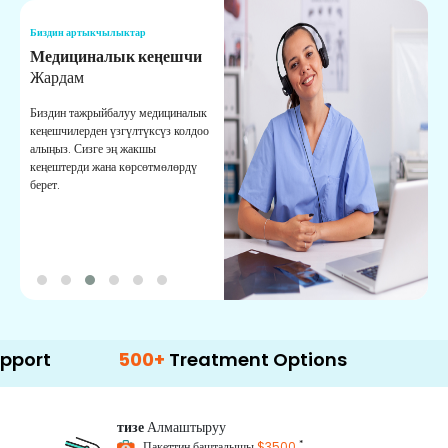
Биздин артыкчылыктар
Б
Медициналык кеңешчи
О
Жардам
К
Биздин тажрыйбалуу медициналык
Д
кеңешчилерден үзгүлтүксүз колдоо
ж
алыңыз. Сизге эң жакшы
р
кеңештерди жана көрсөтмөлөрдү
т
берет.
о
500+
Treatment Options
тизе
Алмаштыруу
*
Пакеттин башталышы
$3500