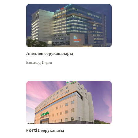
Аполлон ооруканалары
Көбүрөөк көрүү
Бангалор
,
Индия
Fortis ооруканасы