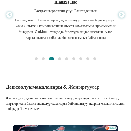
Шандха Дас
Гастроэнтерология үчүн Бангладештен
Бангладештен Индияга барганда дарыланууга жардам берген уулума
жана GoMedii компаниясынын мыкты командасына ыраазычылык
билдирем. GoMedii тандоодо биз туура тандоо жасадык. Алар
дарылангандан кийин да биз менен тыгыз байланышта
Ден соолук макалалары
& Жаңыртуулар
Жашооңузду дени сак жана жакшыраак кылуу үчүн дарылоо, жол-жоболор,
шарттар жана башка тиешелүү талаптарга байланыштуу акыркы маалымат менен
кабардар болуп туруңуз.