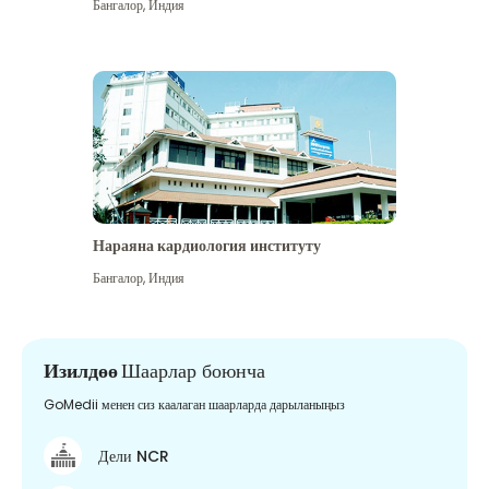
Бангалор
,
Индия
Нараяна кардиология институту
Бангалор
,
Индия
Изилдөө
Шаарлар боюнча
GoMedii менен сиз каалаган шаарларда дарыланыңыз
Дели NCR