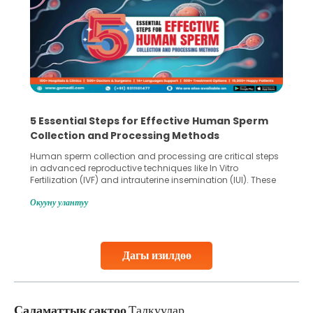
5 Essential Steps for Effective Human Sperm
Collection and Processing Methods
Human sperm collection and processing are critical steps
in advanced reproductive techniques like In Vitro
Fertilization (IVF) and intrauterine insemination (IUI). These
methods enable medical professionals to tackle fertility
Окууну улантуу
challenges and help couples achieve their dream of
parenthood. Skilled technicians collect sperm using
specialized procedures to ensure optimal quality. Once
collected, they process the
Дагы изилдөө
Continue Reading
Саламаттык сактоо
Талкуулар