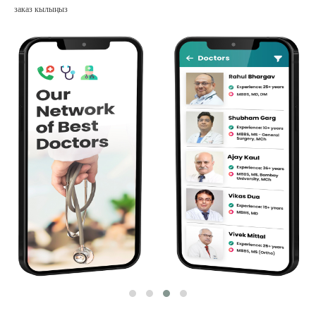
заказ кылыңыз