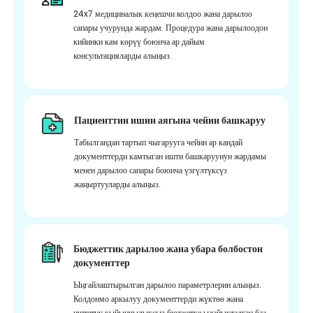
24x7 медициналык кеңешчи колдоо жана дарылоо
сапары учурунда жардам. Процедура жана дарылоодон
кийинки кам көрүү боюнча ар дайым
консультацияларды алыңыз.
Пациенттин ишин аягына чейин башкаруу
Табылгандан тартып чыгарууга чейин ар кандай
документтерди камтыган ишти башкаруунун жардамы
менен дарылоо сапары боюнча үзгүлтүксүз
жаңыртууларды алыңыз.
Бюджеттик дарылоо жана убара болбостон
документтер
Ыңгайлаштырылган дарылоо параметрлерин алыңыз.
Колдонмо аркылуу документтерди жүктөө жана
иштетүү кыйынчылыксыз бюджетке ылайыкталган баа