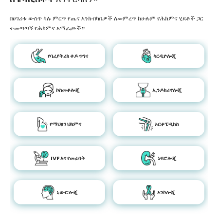
በሀገሪቱ ውስጥ ካሉ ምርጥ የጤና እንክብካቤዎች ለመምረጥ ከሁሉም የሕክምና ሂደቶች ጋር
ተመጣጣኝ የሕክምና አማራጮች።
የባሪያትሪክ ቀዶ ጥገና
ካርዲዮሎጂ
ኮስመቶሎጂ
ኢንዶክሪኖሎጂ
የማህፀን ህክምና
ኦርቶፔዲክስ
IVF እና የመራባት
ኔፍሮሎጂ
ኒውሮሎጂ
ኦንኮሎጂ