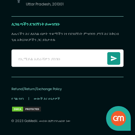
Uttar Pradesh, 201301
ለጋዜጣችን ደንበኝነት ይመዝገቡ
ለጤናችን እና ለአካል ብቃት ጥቆማችን ነፃ የደንበኝነት ምዝገባን ያግኙ እና ከቅርብ
ጊዜ አቅርቦቶቻችን ጋር ይከታተሉ
Refund/Return/Exchange Policy
የ ግል የሆነ
|
ውሎች እና ሁኔታዎች
© 2023 GoMedii. መብቱ በህግ የተጠበቀ ነው