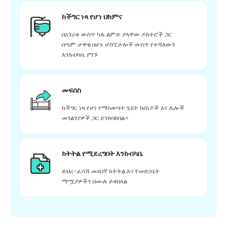
ከችግር ነጻ የሆነ ህክምና
በአገሪቱ ውስጥ ካሉ ልምድ ያላቸው ዶክተሮች ጋር
በጣም ታዋቂ በሆኑ ሆስፒታሎች ውስጥ የተሻለውን
እንክብካቤ ያግኙ
መፍሰስ
ከችግር ነጻ የሆነ የማስወጣት ሂደት ከሰነዶች እና ሌሎች
መገልገያዎች ጋር ይንከባከባል።
ክትትል የሚደረግበት እንክብካቤ
ድህረ-ፈሳሽ መደበኛ ክትትል እና የመድኃኒት
ማሟያዎችን በሙሉ ይቀበላል