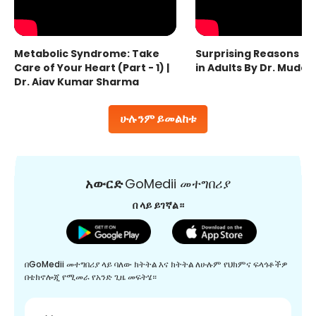
Metabolic Syndrome: Take
Surprising Reasons fo
Care of Your Heart (Part - 1) |
in Adults By Dr. Mudas
Dr. Ajay Kumar Sharma
ሁሉንም ይመልከቱ
አውርድ
GoMedii መተግበሪያ
በ ላይ ይገኛል።
በGoMedii መተግበሪያ ላይ ባለው ክትትል እና ክትትል ለሁሉም የህክምና ፍላጎቶችዎ
በቴክኖሎጂ የሚመራ የአንድ ጊዜ መፍትሄ።