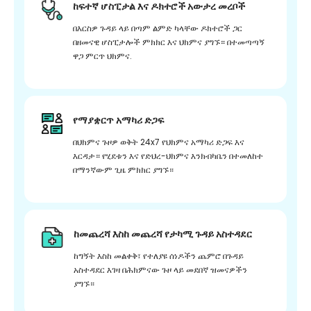
ከፍተኛ ሆስፒታል እና ዶክተሮች አውታረ መረቦች
በእርስዎ ጉዳይ ላይ በጣም ልምድ ካላቸው ዶክተሮች ጋር
በዘመናዊ ሆስፒታሎች ምክክር እና ህክምና ያግኙ። በተመጣጣኝ
ዋጋ ምርጥ ህክምና.
የማያቋርጥ አማካሪ ድጋፍ
በህክምና ጉዞዎ ወቅት 24x7 የህክምና አማካሪ ድጋፍ እና
እርዳታ። የሂደቱን እና የድህረ-ህክምና እንክብካቤን በተመለከተ
በማንኛውም ጊዜ ምክክር ያግኙ።
ከመጨረሻ እስከ መጨረሻ የታካሚ ጉዳይ አስተዳደር
ከግኝት እስከ መልቀቅ፣ የተለያዩ ሰነዶችን ጨምሮ በጉዳይ
አስተዳደር እገዛ በሕክምናው ጉዞ ላይ መደበኛ ዝመናዎችን
ያግኙ።