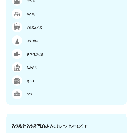
ቼናይ
ኮልካታ
ሃይደራባድ
ባንጋሎር
ቻንዲጋርህ
እድለኛ
ጃፑር
ፑን
እንዴት እንደሚሰራ
እርስዎን ለመርዳት