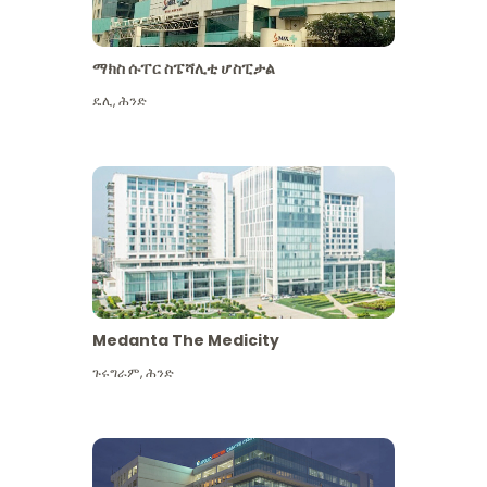
ማክስ ሱፐር ስፔሻሊቲ ሆስፒታል
ዴሊ
,
ሕንድ
Medanta The Medicity
ጉሩግራም
,
ሕንድ