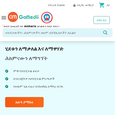
shopping_cart
የትራክ ትዕዛዝ
የአጋር መግቢያ
ጋሪ
menu
ስግን እን
*
ውስጥ በመፈለግ ላይ
Amharic
ቋንቋውን ከላይ ቀይር።
ሂደቱን ለማቃለል እና ለማዋሃድ
ሕክምናውን ለማግኘት
ምቹ የሆስፒታል ቆይታ
እንደ በጀትዎ የሆስፒታል ምርጫዎች
የሁሉም ጊዜ የጤና እንክብካቤ አማካሪ ድጋፍ
አሁን ያማክሩ