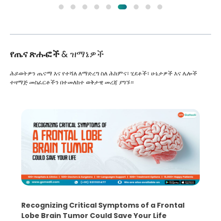
የጤና ጽሑፎች
& ዝማኔዎች
ሕይወትዎን ጤናማ እና የተሻለ ለማድረግ ስለ ሕክምና፣ ሂደቶች፣ ሁኔታዎች እና ሌሎች
ተዛማጅ መስፈርቶችን በተመለከተ ወቅታዊ መረጃ ያግኙ።
Recognizing Critical Symptoms of a Frontal
Lobe Brain Tumor Could Save Your Life