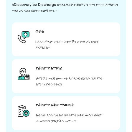
ከDiscovery ወደ Discharge በቀላል ሂደት የህክምና ጉዞዎን የተሳካ ለማድረግ
ቀላል እና ግልፅ ሂደትን ይለማመዱ።
ጥያቄ
ስለ ህክምናዎ ጉዳይ ጥያቄዎችን ይተዉ እና ቡድኑ
ያነጋግራል።
የሕክምና አማካሪ
ታማኝ የመረጃ ልውውጥ እና አንድ በአንድ በህክምና
አማካሪያችን የቀረበ
የሕክምና እቅድ ማውጣት
ከቲኬት እስከ ቪዛ እና በሕክምና እቅድ ውስጥ በጣም
ተመጣጣኝ ፓኬጆችን መምረጥ