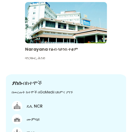
Narayana የልብ ሳይንስ ተቋም
ባንጋሎር
,
ሕንድ
ያስሱ
በከተሞች
በመረጡት ከተሞች በGoMedii ህክምና ያግኙ
ዴሊ NCR
ሙምባይ