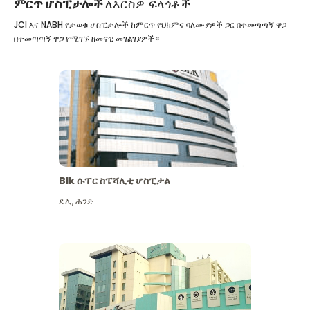
ምርጥ ሆስፒታሎች
ለእርስዎ ፍላጎቶች
JCI እና NABH የታወቁ ሆስፒታሎች ከምርጥ የህክምና ባለሙያዎች ጋር በተመጣጣኝ ዋጋ
በተመጣጣኝ ዋጋ የሚገኙ ዘመናዊ መገልገያዎች።
Blk ሱፐር ስፔሻሊቲ ሆስፒታል
ዴሊ
,
ሕንድ