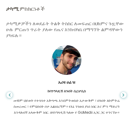
ታካሚ
ምስክርነቶች
ታካሚዎቻችን ለወደፊት ትልቅ ትስስር ለመፍጠር በህክምና ጉዟቸው
ሁሉ ምርጡን ጥራት ያለው የጤና እንክብካቤ በማግኘት ልምዳቸውን
ያካፍሉ።
አሪፍ ሀፊዝ
ከባንግላዴሽ ለጉበት ሲርሆሲስ
መቼም ህይወት የተሳሳተ አቅጣጫ እንደምትወስድ አታውቅም ፣ በጉበት ለኮምትሬ
ስመረመር ፣ የምሄድበት ቦታ አልነበረኝም። የእኔ ገንዘብ ያነሰ ነበር እና ምን ማድረግ
እንዳለብኝ አላውቅም ነበር. በባንግላዲሽ ካለው የ GoMedii አጋር ጋር ተገናኘሁ።