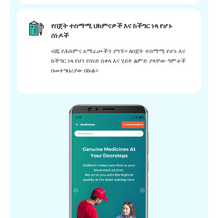
የበጀት ተስማሚ ህክምናዎች እና ከችግር ነጻ የሆኑ
ሰነዶች
ብጁ የሕክምና አማራጮችን ያግኙ። ለበጀት ተስማሚ የሆኑ እና
ከችግር ነጻ የሆነ የሰነድ ሰቀላ እና ሂደት ልምድ ያላቸው ግምቶች
በመተግበሪያው በኩል።