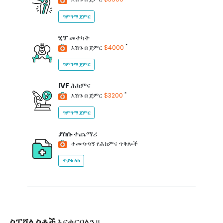
ግምገማ ጀምር
ሂፕ
መተካት
*
እሽጉ በ ጀምር
$4000
ግምገማ ጀምር
IVF
ሕክምና
*
እሽጉ በ ጀምር
$3200
ግምገማ ጀምር
ያስሱ
ተጨማሪ
ተመጣጣኝ የሕክምና ጥቅሎች
ጥያቄ ላክ
ስፔሻሊስቶች
እናቀርባለን።