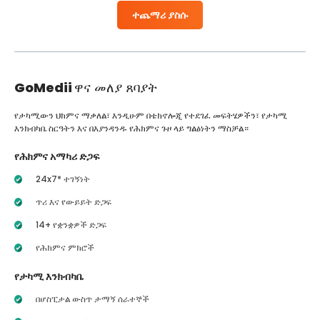
ተጨማሪ ያስሱ
GoMedii
ዋና መለያ ጸባያት
የታካሚውን ህክምና ማቃለል፣ እንዲሁም በቴክኖሎጂ የተደገፈ መፍትሄዎችን፣ የታካሚ
እንክብካቤ ስርዓትን እና በእያንዳንዱ የሕክምና ጉዞ ላይ ግልፅነትን ማስቻል።
የሕክምና አማካሪ ድጋፍ
24x7* ተገኝነት
ጥሪ እና የውይይት ድጋፍ
14+ የቋንቋዎች ድጋፍ
የሕክምና ምክሮች
የታካሚ እንክብካቤ
በሆስፒታል ውስጥ ታማኝ ሰራተኞች