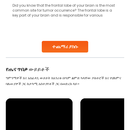
Did you know that the frontal lobe of your brain is the most
common site for tumor occurrence? The frontal lobe is a
key part of your brain and is responsible for various
important functions in your body. Any sort of damage or
harm to it can lead to serious complications. However, with
early diagnosis
Continue Reading
ተጨማሪ ያስሱ
የጤና ጥበቃ
ውይይቶች
ግምገማዎች እና አስፈላጊ ውይይት ከአገሪቱ በጣም ልምድ ካላቸው ዶክተሮች እና የህክምና
ባለሙያዎች ጋር ከታካሚ አስተያየቶች ጋር በመድረክ ላይ።