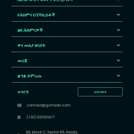
የሕክምና ስፔሻሊስቶች
ልዩ ሕክምናዎች
ዋና መለያ ጸባያት
መረጃ
ቋንቋ ይምረጡ
ተገናኙ
አጋር ይሁኑ
connect@gomedii.com
(+91) 9311101477
96, block C, Sector 65, Noida,