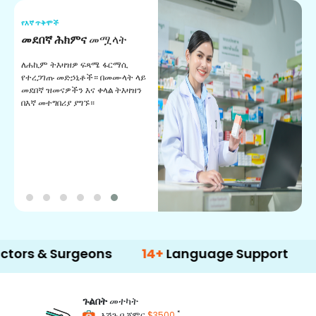
የእኛ ጥቅሞች
የ
መደበኛ ሕክምና
መሟላት
የ
ለሐኪም ትእዛዝዎ ፍጻሜ ፋርማሲ
ለ
የተረጋገጡ መድኃኒቶች። በመሙላት ላይ
አ
መደበኛ ዝመናዎችን እና ቀላል ትእዛዝን
በእኛ መተግበሪያ ያግኙ።
 Surgeons
14+
Language Support
500
ጉልበት
መተካት
*
እሽጉ በ ጀምር
$3500