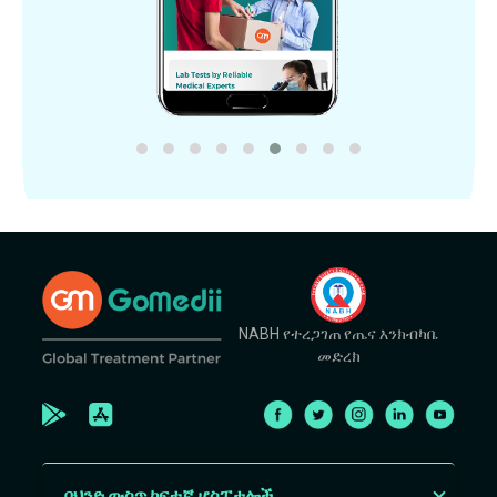
NABH የተረጋገጠ የጤና እንክብካቤ
መድረክ
በህንድ ውስጥ ከፍተኛ ሆስፒታሎች