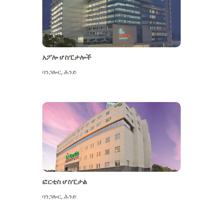
አፖሎ ሆስፒታሎች
ባንጋሎር
,
ሕንድ
ተጨማሪ ይመልከቱ
ፎርቲስ ሆስፒታል
ባንጋሎር
,
ሕንድ