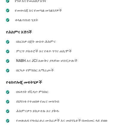
የጉዞ እና የመጠለያ እገዛ
የመውሰጃ እና የመጣል መገልገያዎች
ቀላል የሰነድ ሂደት
የሕክምና እሽጎች
በእርስዎ በጀት ውስጥ ሕክምና
ምርጥ ዶክተሮች እና የቀዶ ጥገና ሐኪሞች
NABH እና JCI እውቅና ያላቸው ሆስፒታሎች
በርካታ የምክክር አማራጮች
የቴክኖሎጂ መፍትሄዎች
በፍላጎት የቪዲዮ ምክክር
ደህንነቱ የተጠበቀ የጤና መዝገብ
ሕክምናዎን ይከታተሉ እና ያቅዱ
የመጽሐፍ የላብራቶሪ ሙከራዎች እና መድሃኒቶች በመስመር ላይ ይዘዙ