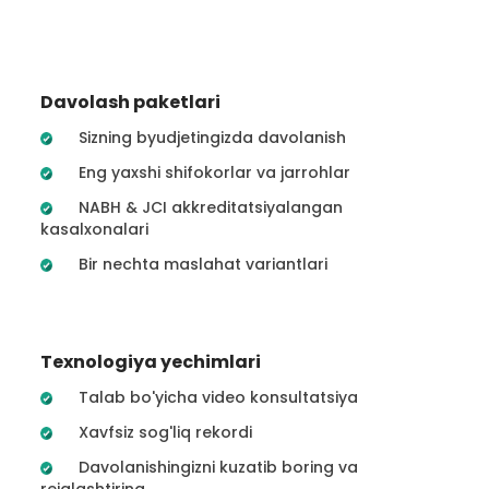
Davolash paketlari
Sizning byudjetingizda davolanish
Eng yaxshi shifokorlar va jarrohlar
NABH & JCI akkreditatsiyalangan
kasalxonalari
Bir nechta maslahat variantlari
Texnologiya yechimlari
Talab bo'yicha video konsultatsiya
Xavfsiz sog'liq rekordi
Davolanishingizni kuzatib boring va
rejalashtiring