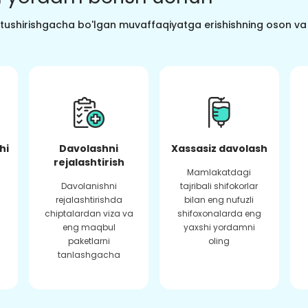
o tushirishgacha bo'lgan muvaffaqiyatga erishishning oson va s
hi
Davolashni
Xassasiz davolash
rejalashtirish
Mamlakatdagi
Davolanishni
tajribali shifokorlar
rejalashtirishda
bilan eng nufuzli
chiptalardan viza va
shifoxonalarda eng
eng maqbul
yaxshi yordamni
paketlarni
oling
tanlashgacha