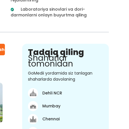
Laboratoriya sinovlari va dori-
darmonlarni onlayn buyurtma qiling
ish
Tadqiq qiling
Shaharlar
tomonidan
GoMedii yordamida siz tanlagan
shaharlarda davolaning
Dehli NCR
Mumbay
Chennai