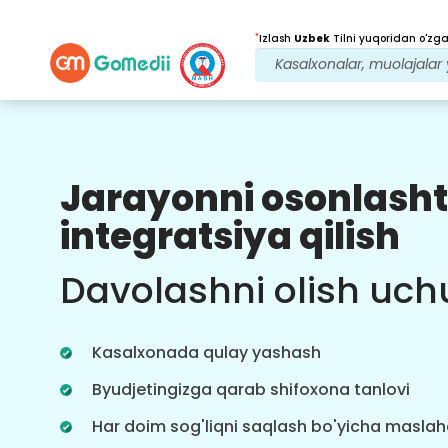
*
Izlash
Uzbek
Tilni yuqoridan o'zgar
Jarayonni osonlasht
Bizning afzalliklarimiz
integratsiya qilish
Tibbiy
maslahatchi
Davolashni olish uch
Yordam
Tajribali tibbiy maslahatchilarimizdan
muntazam yordam oling. Sizga eng
Kasalxonada qulay yashash
yaxshi maslahat va yo'l-yo'riqni
taqdim etish.
Byudjetingizga qarab shifoxona tanlovi
Har doim sog'liqni saqlash bo'yicha masla