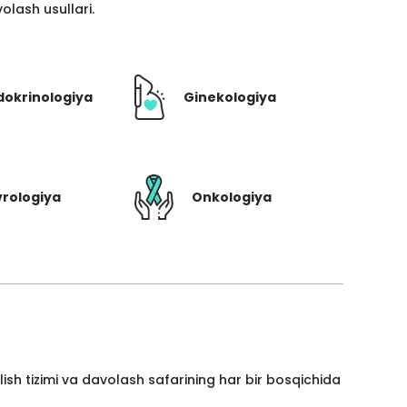
lash usullari.
dokrinologiya
Ginekologiya
rologiya
Onkologiya
ish tizimi va davolash safarining har bir bosqichida