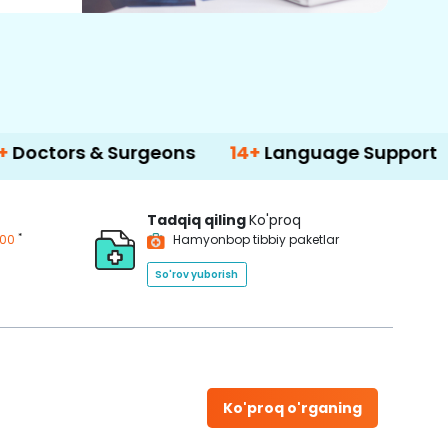
& Surgeons
14+
Language Support
500
Tadqiq qiling
Ko'proq
*
200
Hamyonbop tibbiy paketlar
So'rov yuborish
Ko'proq o'rganing