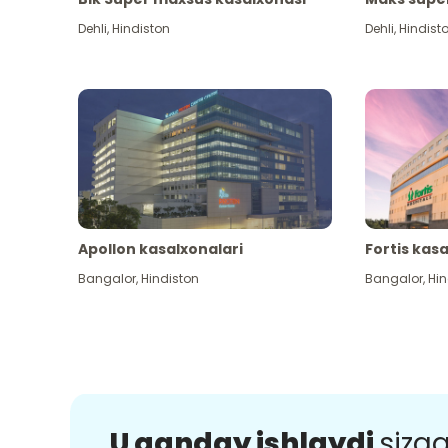
Dehli
,
Hindiston
Dehli
,
Hindist
Apollon kasalxonalari
Fortis kas
Bangalor
,
Hindiston
Bangalor
,
Hin
U qanday ishlaydi
sizg