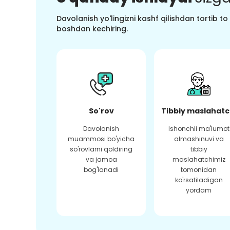
Davolanish yo'lingizni kashf qilishdan tortib t
boshdan kechiring.
So'rov
Tibbiy maslahatc
Davolanish
Ishonchli ma'lumot
muammosi bo'yicha
almashinuvi va
so'rovlarni qoldiring
tibbiy
va jamoa
maslahatchimiz
bog'lanadi
tomonidan
ko'rsatiladigan
yordam