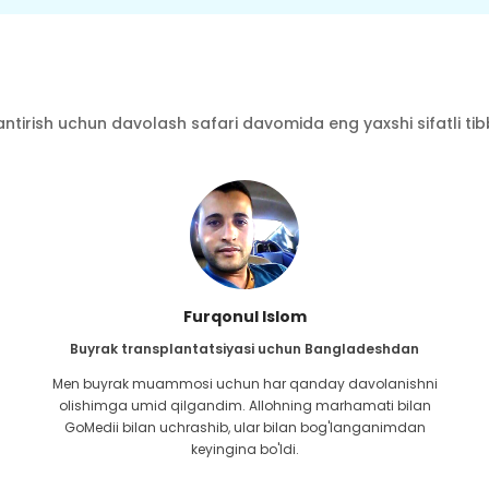
ntirish uchun davolash safari davomida eng yaxshi sifatli tibbi
Furqonul Islom
Buyrak transplantatsiyasi uchun Bangladeshdan
Men buyrak muammosi uchun har qanday davolanishni
olishimga umid qilgandim. Allohning marhamati bilan
GoMedii bilan uchrashib, ular bilan bog'langanimdan
keyingina bo'ldi.