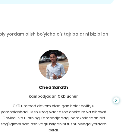
y yordam olish bo'yicha o'z tajribalarini biz bilan
Chea Sarath
Kambodjadan CKD uchun
CKD umrbod davom etadigan holat bo'lib, u
Hayot
yomonlashadi. Men uzoq vaqt azob chekdim va nihoyat
bilm
GoMedii va ularning Kambodjadagi hamkorlaridan biri
boradi
sog'ligimni saqlash vaqti kelganini tushunishga yordam
ed
berdi.
Bang