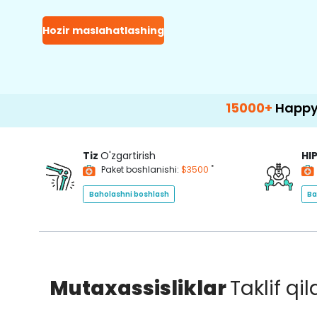
Hozir maslahatlashing
15000+
Happy Patients
Tiz
O'zgartirish
HI
*
Paket boshlanishi:
$3500
Baholashni boshlash
Ba
Mutaxassisliklar
Taklif qi