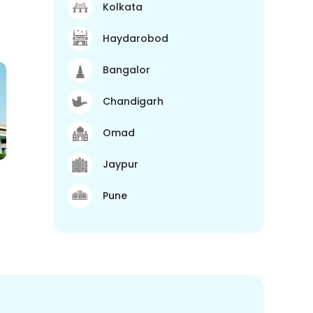
Kolkata
Haydarobod
Bangalor
Chandigarh
Omad
Jaypur
Pune