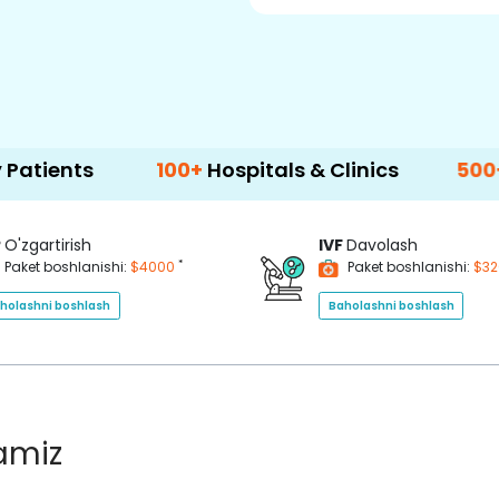
100+
Hospitals & Clinics
500+
Doctors 
P
O'zgartirish
IVF
Davolash
*
Paket boshlanishi:
$4000
Paket boshlanishi:
$3
holashni boshlash
Baholashni boshlash
lamiz