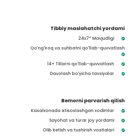
Tibbiy maslahatchi yordami
24x7* Mavjudligi
Qo'ng'iroq va suhbatni qo'llab-quvvatlash
14+ Tillarni qo'llab-quvvatlash
Davolash bo'yicha tavsiyalar
Bemorni parvarish qilish
Kasalxonada ixtisoslashgan xodimlar
Sayohat va turar joy yordami
Olib ketish va tushirish vositalari