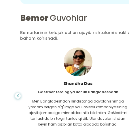
Bemor
Guvohlar
Bemorlarimiz kelajak uchun ajoyib rishtalarni shaklla
baham ko'rishadi.
Shandha Das
an
Gastroenterologiya uchun Bangladeshdan
bundan
Men Bangladeshdan Hindistonga davolanishimga
ini hech
yordam bergan o'g'limga va GoMedii kompaniyasining
 topib
ajoyib jamoasiga minnatdorchilik bildirdim. GoMedii-ni
aning
tanlashda biz to'g'ri tanlov qildik. Ular davolanishdan
ga katta
keyin ham biz bilan katta aloqada bo'lishadi