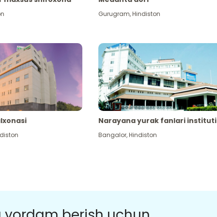
on
Gurugram
,
Hindiston
alxonasi
Narayana yurak fanlari instituti
diston
Bangalor
,
Hindiston
a yordam berish uchun