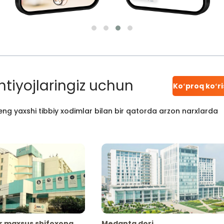
htiyojlaringiz uchun
Koʻproq koʻr
ng yaxshi tibbiy xodimlar bilan bir qatorda arzon narxlarda
r maxsus shifoxona
Medanta dori