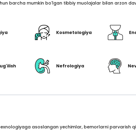
hun barcha mumkin bo'lgan tibbiy muolajalar bilan arzon davo
giya
Kosmetologiya
En
ug'ilish
Nefrologiya
Nev
 texnologiyaga asoslangan yechimlar, bemorlarni parvarish qil