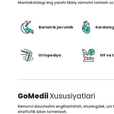
Mamlakatdagi eng yaxshi tibbiy xizmatni tanlash uc
Bariatrik jarrohlik
Kardiolo
Ortopediya
IVF va t
GoMedii
Xususiyatlari
Bemorni davolashni engillashtirish, shuningdek, uni
shaffoflik bilan ta'minlash.