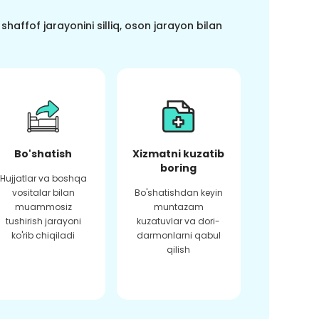
haffof jarayonini silliq, oson jarayon bilan
Bo'shatish
Xizmatni kuzatib
boring
Hujjatlar va boshqa
vositalar bilan
Bo'shatishdan keyin
muammosiz
muntazam
tushirish jarayoni
kuzatuvlar va dori-
ko'rib chiqiladi
darmonlarni qabul
qilish