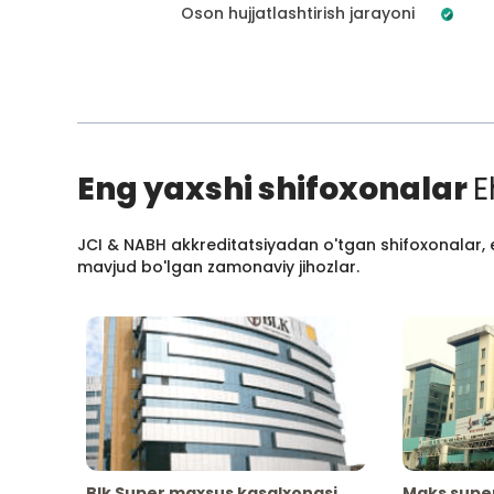
Oson hujjatlashtirish jarayoni
Eng yaxshi shifoxonalar
E
JCI & NABH akkreditatsiyadan o'tgan shifoxonalar, e
mavjud bo'lgan zamonaviy jihozlar.
Blk Super maxsus kasalxonasi
Maks supe