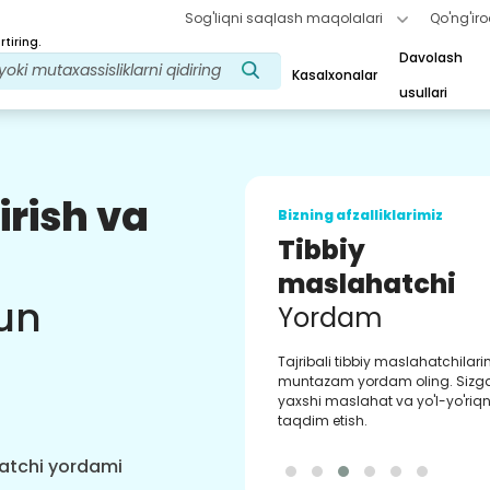
Sog'liqni saqlash maqolalari
Qo'ng'iro
tiring.
Davolash
Kasalxonalar
usullari
irish va
Bizning afzalliklarimiz
Onlayn video
Maslahatlar
un
Sog'liqni saqlash tajribasini ya
uchun real vaqt rejimida davol
bo'yicha eng tajribali shifokorla
bilan onlayn maslahat.
hatchi yordami