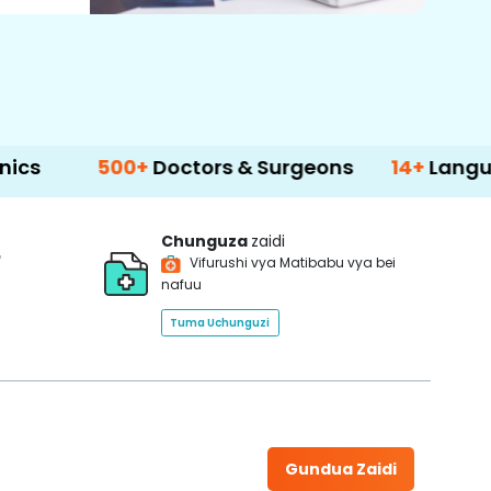
500+
Doctors & Surgeons
14+
Language Supp
Chunguza
zaidi
*
Vifurushi vya Matibabu vya bei
nafuu
Tuma Uchunguzi
Gundua Zaidi