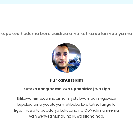
kupokea huduma bora zaidi za afya katika safari yao ya mati
Furkanul Islam
Kutoka Bangladesh kwa Upandikizaji wa Figo
Nilikuwa nimetoa matumaini yote kwamba ningeweza
kupokea aina yoyote ya matibabu kwa tatizo langu la
i
figo. Ilikuwa tu baada ya kukutana na GoMedii na neema
u
ya Mwenyezi Mungu na kuwasiliana nao.