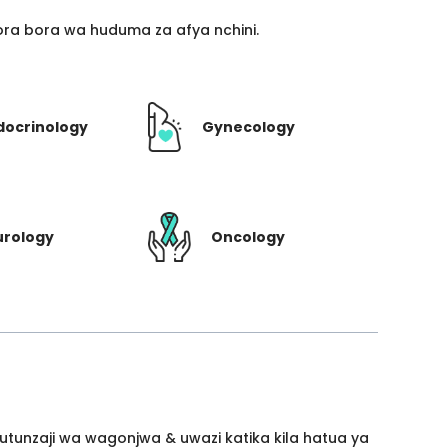
ra bora wa huduma za afya nchini.
docrinology
Gynecology
urology
Oncology
utunzaji wa wagonjwa & uwazi katika kila hatua ya