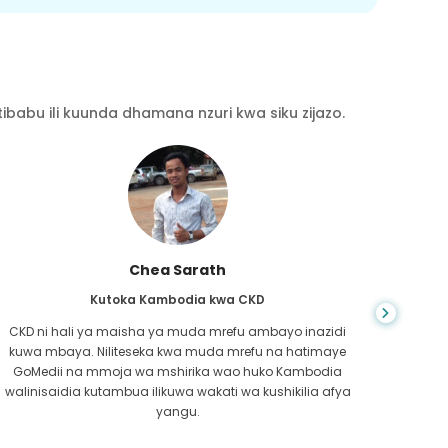
babu ili kuunda dhamana nzuri kwa siku zijazo.
Chea Sarath
Kutoka Kambodia kwa CKD
CKD ni hali ya maisha ya muda mrefu ambayo inazidi
kuwa mbaya. Niliteseka kwa muda mrefu na hatimaye
nilip
GoMedii na mmoja wa mshirika wao huko Kambodia
kwe
walinisaidia kutambua ilikuwa wakati wa kushikilia afya
kufa
yangu.