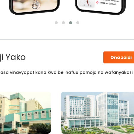
i Yako
Ona zaidi
 kisasa vinavyopatikana kwa bei nafuu pamoja na wafanyakazi