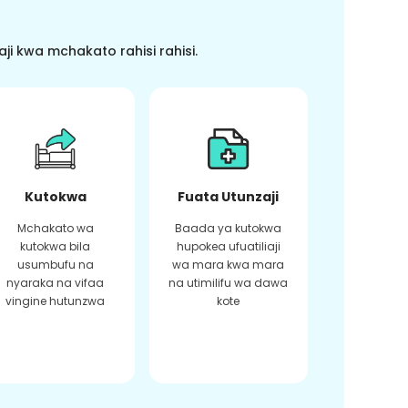
i kwa mchakato rahisi rahisi.
Kutokwa
Fuata Utunzaji
Mchakato wa
Baada ya kutokwa
kutokwa bila
hupokea ufuatiliaji
usumbufu na
wa mara kwa mara
nyaraka na vifaa
na utimilifu wa dawa
vingine hutunzwa
kote