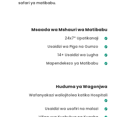
safari ya matibabu.
Msaada wa Mshauri wa Matibabu
24x7* Upatikanaji
Usaidizi wa Piga na Gumzo
14+ Usaidizi wa Lugha
Mapendekezo ya Matibabu
Huduma ya Wagonjwa
Wafanyakazi waliojitolea katika Hospitali
Usaidizi wa usafiri na malazi
Vifaa vya Kuchukua na Kuacha