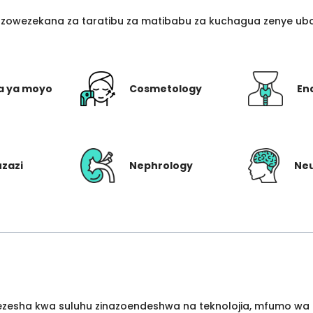
azowezekana za taratibu za matibabu za kuchagua zenye ubo
a ya moyo
Cosmetology
En
uzazi
Nephrology
Ne
wezesha kwa suluhu zinazoendeshwa na teknolojia, mfumo wa 