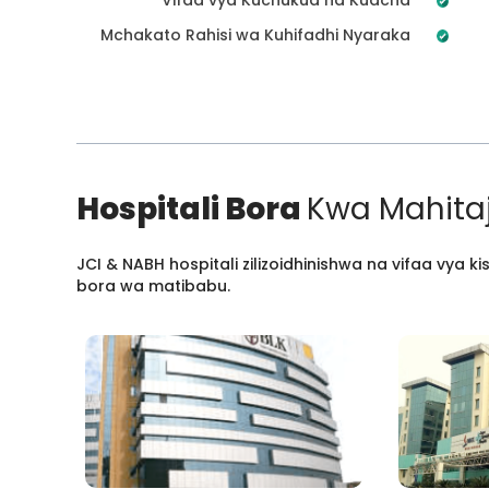
Mchakato Rahisi wa Kuhifadhi Nyaraka
Hospitali Bora
Kwa Mahitaj
JCI & NABH hospitali zilizoidhinishwa na vifaa vya
bora wa matibabu.