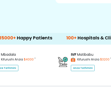
ppy Patients
100+
Hospitals & Clinics
P
Mbadala
IVF
Matibabu
*
Kifurushi Anzia
$4000
Kifurushi Anzia
$3200
za Tathmini
Anza Tathmini