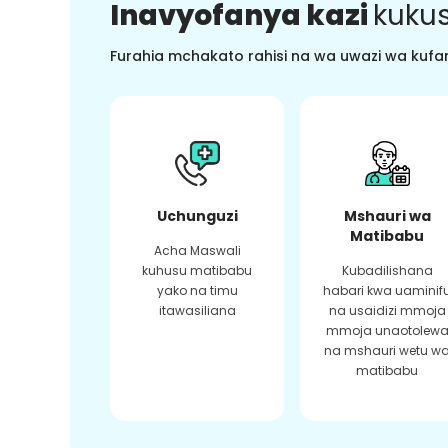
Inavyofanya kazi
kukus
Furahia mchakato rahisi na wa uwazi wa kufan
Uchunguzi
Mshauri wa
Matibabu
Acha Maswali
kuhusu matibabu
Kubadilishana
yako na timu
habari kwa uaminif
itawasiliana
na usaidizi mmoja
mmoja unaotolew
na mshauri wetu w
matibabu