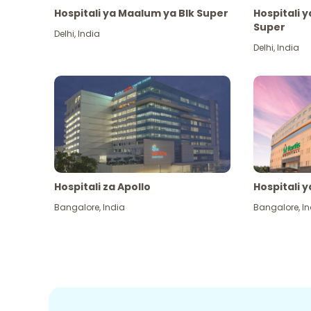
Hospitali ya Maalum ya Blk Super
Hospitali 
Super
Delhi
,
India
Delhi
,
India
Hospitali za Apollo
Hospitali y
Bangalore
,
India
Bangalore
,
In