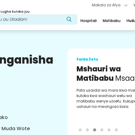
Makala za Afya
 Lugha kutoka juu.
Hospitali
Matibabu
Hud
uunganisha
Faida Zetu
Mshauri wa
Matibabu
Msaa
Pata usaidizi wa mara kwa ma
kutoka kwa washauri wetu wa
matibabu wenye uzoefu. Kukup
ushauri na mwongozo bora.
yako
a Muda Wote