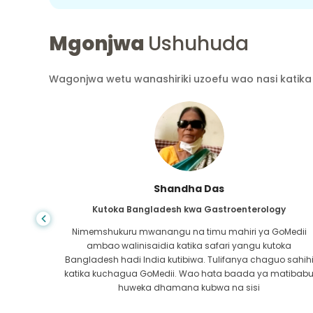
Mgonjwa
Ushuhuda
Wagonjwa wetu wanashiriki uzoefu wao nasi katika 
Shandha Das
Kutoka Bangladesh kwa Gastroenterology
ra wa
Nimemshukuru mwanangu na timu mahiri ya GoMedii
atikana
ambao walinisaidia katika safari yangu kutoka
 safu ya
Bangladesh hadi India kutibiwa. Tulifanya chaguo sahih
ra kwa
katika kuchagua GoMedii. Wao hata baada ya matibab
i!
huweka dhamana kubwa na sisi