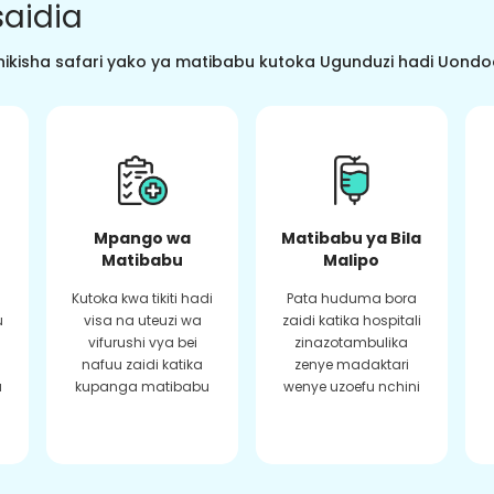
aidia
ikisha safari yako ya matibabu kutoka Ugunduzi hadi Uondoaj
Mpango wa
Matibabu ya Bila
Matibabu
Malipo
Kutoka kwa tikiti hadi
Pata huduma bora
u
visa na uteuzi wa
zaidi katika hospitali
vifurushi vya bei
zinazotambulika
a
nafuu zaidi katika
zenye madaktari
a
kupanga matibabu
wenye uzoefu nchini