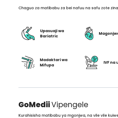
Chaguo za matibabu za bei nafuu na safu zote zin
Upasuaji wa
Magonjw
Bariatric
Madaktari wa
IVF na 
Mifupa
GoMedii
Vipengele
Kurahisisha matibabu ya mgonjwa, na vile vile kui