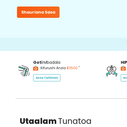
Shauriana Sasa
15000+
Ha
Goti
Mbadala
HI
*
Kifurushi Anzia
$3500
Anza Tathmini
An
Utaalam
Tunatoa