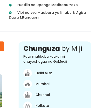
Fuatilia na Upange Matibabu Yako
Vipimo vya Maabara ya Kitabu & Agiza
Dawa Mtandaoni
Chunguza
by Miji
Pata matibabu katika miji
unayochagua na GoMedii
Delhi NCR
Mumbai
Chennai
Kolkata