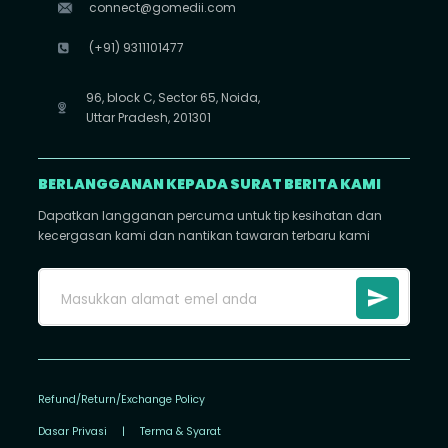
connect@gomedii.com
(+91) 9311101477
96, block C, Sector 65, Noida,
Uttar Pradesh, 201301
BERLANGGANAN KEPADA SURAT BERITA KAMI
Dapatkan langganan percuma untuk tip kesihatan dan
kecergasan kami dan nantikan tawaran terbaru kami
Refund/Return/Exchange Policy
Dasar Privasi
|
Terma & Syarat