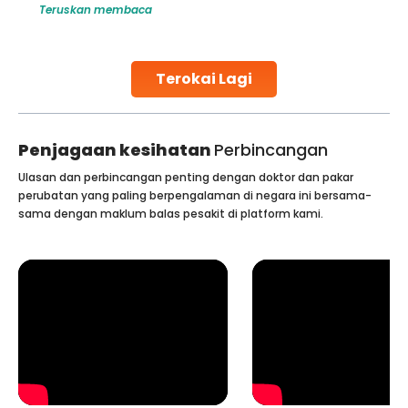
Teruskan membaca
challenges and help couples achieve their dream of
parenthood. Skilled technicians collect sperm using
specialized procedures to ensure optimal quality. Once
collected, they process the
Terokai Lagi
Continue Reading
Penjagaan kesihatan
Perbincangan
Ulasan dan perbincangan penting dengan doktor dan pakar
perubatan yang paling berpengalaman di negara ini bersama-
sama dengan maklum balas pesakit di platform kami.