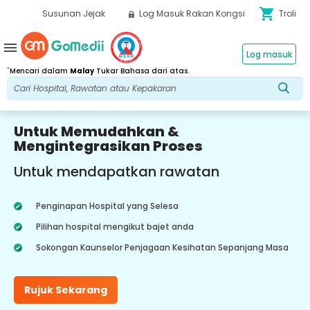
shopping_cart
Susunan Jejak
Log Masuk Rakan Kongsi
Troli
menu
Log masuk
*
Mencari dalam
Malay
Tukar Bahasa dari atas.
Untuk Memudahkan &
Mengintegrasikan Proses
Untuk mendapatkan rawatan
Penginapan Hospital yang Selesa
Pilihan hospital mengikut bajet anda
Sokongan Kaunselor Penjagaan Kesihatan Sepanjang Masa
Rujuk Sekarang