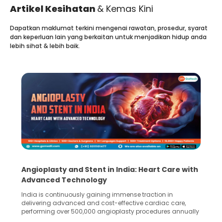
Artikel Kesihatan
& Kemas Kini
Dapatkan maklumat terkini mengenai rawatan, prosedur, syarat
dan keperluan lain yang berkaitan untuk menjadikan hidup anda
lebih sihat & lebih baik.
5 Essential Steps for Effective Human Sperm
Collection and Processing Methods
Human sperm collection and processing are critical steps
in advanced reproductive techniques like In Vitro
Fertilization (IVF) and intrauterine insemination (IUI). These
methods enable medical professionals to tackle fertility