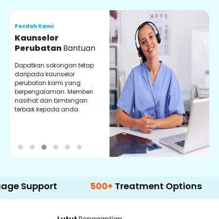
Faedah Kami
F
Kaunselor
V
Perubatan
Bantuan
P
Dapatkan sokongan tetap
P
daripada kaunselor
d
perubatan kami yang
p
berpengalaman. Memberi
m
nasihat dan bimbingan
m
terbaik kepada anda.
p
k
pport
500+
Treatment Options