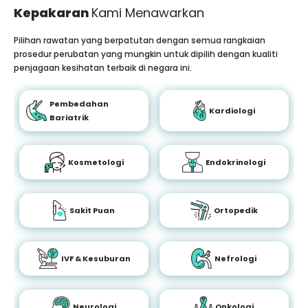
Kepakaran
Kami Menawarkan
Pilihan rawatan yang berpatutan dengan semua rangkaian
prosedur perubatan yang mungkin untuk dipilih dengan kualiti
penjagaan kesihatan terbaik di negara ini.
Pembedahan
Kardiologi
Bariatrik
Kosmetologi
Endokrinologi
Sakit Puan
Ortopedik
IVF & Kesuburan
Nefrologi
Neurologi
Onkologi