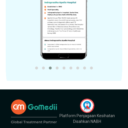
Platform Penjagaan Kesihatan
Disahkan NABH