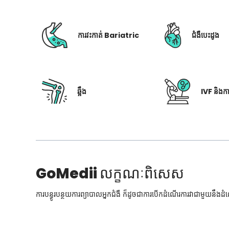
ការវះកាត់ Bariatric
ជំងឺបេះដូង
ឆ្អឹង
IVF និងក
GoMedii
លក្ខណៈពិសេស
ការបន្ធូរបន្ថយការព្យាបាលអ្នកជំងឺ ក៏ដូចជាការបើកដំណើរការវាជាមួយនឹងដ