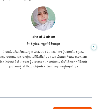
Ishrat Jahan
ពីបង់ក្លាដែសសម្រាប់ជំងឺបេះដូង
ចំណងដែលចែករំលែកជាមួយ GoMedii គឺចាស់ហើយ។ ខ្ញុំបានទាក់ទងពួកគេ
ពេលរុករកត
សម្រាប់បញ្ហាបេះដូងរបស់ខ្ញុំកាលពីជិតពីរឆ្នាំមុន។ ទោះយ៉ាងណាក៏ដោយ ក្រុមការងារ
ឆ្លើយតបល
តែងតែជួយជានិច្ច! ជាធម្មតា ខ្ញុំបានទាក់ទងពួកគេម្តងម្កាល ដើម្បីធ្វើការត្រួតពិនិត្យជា
ប្រចាំរបស់ខ្ញុំនៅ Max សង្ឃឹមថា អល់ឡោះ រក្សាក្រុមក្នុងស្មារតីល្អ។