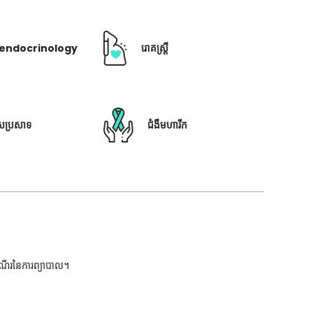
ឺ endocrinology
រោគស្ត្រី
ៃប្រសាទ
ជំងឺមហារីក
ដំណើរនៃការព្យាបាល។