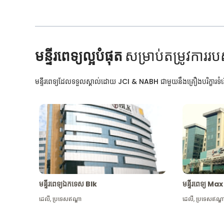
មន្ទីរពេទ្យល្អបំផុត
សម្រាប់តម្រូវការរប
មន្ទីរពេទ្យដែលទទួលស្គាល់ដោយ JCI & NABH ជាមួយនឹងគ្រឿងបរិក្ខារទំនើ
មន្ទីរពេទ្យឯកទេស Blk
មន្ទីរពេទ្យ 
ដេលី
,
ប្រទេសឥណ្ឌា
ដេលី
,
ប្រទេសឥណ្ឌ