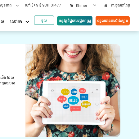
ទសុខភាព
ហៅ
(+91) 9311101477
ការចូលជាដៃគូ
Khmer
ចូល
keyboard_arrow_down
អនុវត្តទិដ្ឋាការវេជ្ជសាស្រ្ត
ទទួលបានការប៉ាន់ស្មាន
បាល
សេវាកម្ម
អត្ថប
ពេញ
សេ
ំពេញតាម
សេវាក
ចាំ​អំពី​ការ​
ភាពខ្ព
្មវិធី​របស់​
ជំនួយ