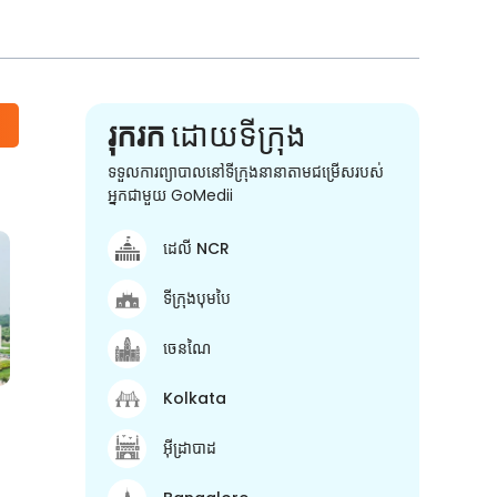
រុករក
ដោយទីក្រុង
ទទួលការព្យាបាលនៅទីក្រុងនានាតាមជម្រើសរបស់
អ្នកជាមួយ GoMedii
ដេលី NCR
ទីក្រុងបុមបៃ
ចេនណៃ
Kolkata
អ៊ីដ្រាបាដ