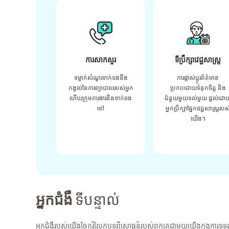
ការសាកសួរ
ទីប្រឹក្សាវេជ្ជសាស្ត្រ
ទម្លាក់សំណួរទាក់ទងនឹង
ការផ្លាស់ប្តូរព័ត៌មាន
កង្វល់នៃការព្យាបាលរបស់អ្នក
ប្រកបដោយទំនុកចិត្ត និង
ហើយក្រុមការងារនឹងទាក់ទង
ជំនួយមួយទល់មួយ ផ្តល់ដោ
ទៅ
អ្នកប្រឹក្សាផ្នែកវេជ្ជសាស្រ្តរបស
យើង។
អ្នកជំងឺ
ទីបន្ទាល់
អ្នកជំងឺរបស់យើងចែករំលែកបទពិសោធន៍របស់ពួកគេជាមួយយើងក្នុងការទទួ