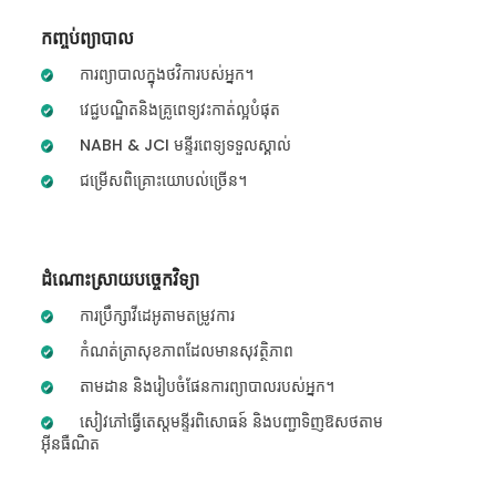
កញ្ចប់ព្យាបាល
ការព្យាបាលក្នុងថវិការបស់អ្នក។
វេជ្ជបណ្ឌិតនិងគ្រូពេទ្យវះកាត់ល្អបំផុត
NABH & JCI មន្ទីរពេទ្យទទួលស្គាល់
ជម្រើសពិគ្រោះយោបល់ច្រើន។
ដំណោះស្រាយបច្ចេកវិទ្យា
ការប្រឹក្សាវីដេអូតាមតម្រូវការ
កំណត់ត្រាសុខភាពដែលមានសុវត្ថិភាព
តាមដាន និងរៀបចំផែនការព្យាបាលរបស់អ្នក។
សៀវភៅធ្វើតេស្តមន្ទីរពិសោធន៍ និងបញ្ជាទិញឱសថតាម
អ៊ីនធឺណិត