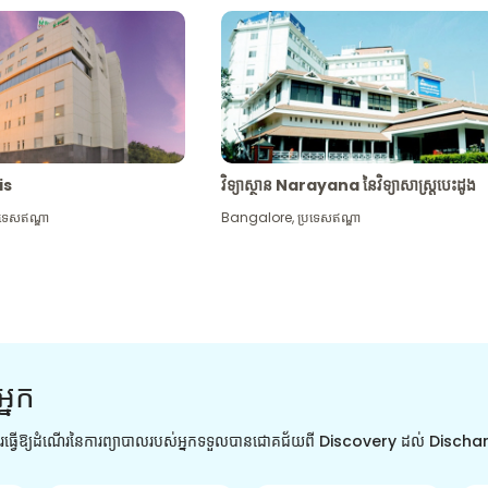
tis
វិទ្យាស្ថាន Narayana នៃវិទ្យាសាស្រ្តបេះដូង
រទេសឥណ្ឌា
Bangalore
,
ប្រទេសឥណ្ឌា
អ្នក
ការធ្វើឱ្យដំណើរនៃការព្យាបាលរបស់អ្នកទទួលបានជោគជ័យពី Discovery ដល់ Disch