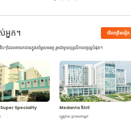
ស់អ្នក។
មើល​ច្រើន​ទៀត
បៗដែលអាចរកបានក្នុងតម្លៃសមរម្យ រួមជាមួយបុគ្គលិកពេទ្យល្អបំផុត។
Max Super Speciality
Medanta ឱសថ
ា
ហ្គូរូក្រាម
,
ប្រទេសឥណ្ឌា