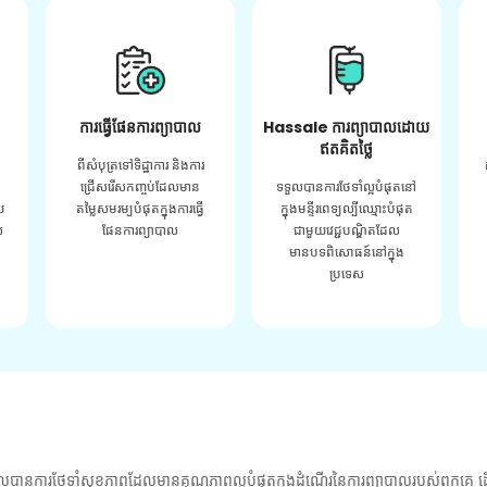
ការធ្វើផែនការព្យាបាល
Hassale ការព្យាបាលដោយ
ឥតគិតថ្លៃ
ពីសំបុត្រទៅទិដ្ឋាការ និងការ
ជ្រើសរើសកញ្ចប់ដែលមាន
ទទួលបានការថែទាំល្អបំផុតនៅ
យ
តម្លៃសមរម្យបំផុតក្នុងការធ្វើ
ក្នុងមន្ទីរពេទ្យល្បីឈ្មោះបំផុត
់
ផែនការព្យាបាល
ជាមួយវេជ្ជបណ្ឌិតដែល
មានបទពិសោធន៍នៅក្នុង
ប្រទេស
លបានការថែទាំសុខភាពដែលមានគុណភាពល្អបំផុតក្នុងដំណើរនៃការព្យាបាលរបស់ពួកគេ ដើ