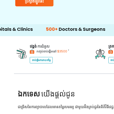
ប្រឹក្សាឥឡូវនេះ
nics
500+
Doctors & Surgeons
14+
Langu
ជង្គង់
ការជំនួស
ត្រ
*
កញ្ចប់ចាប់ផ្តើមនៅ
$3500
ចាប់ផ្តើមការវាយតម្លៃ
ចាប
ឯកទេស
យើងផ្តល់ជូន
ជម្រើសនៃការព្យាបាលដែលមានតម្លៃសមរម្យ ជាមួយនឹងគ្រប់ជួរនៃនីតិវិធីវេ