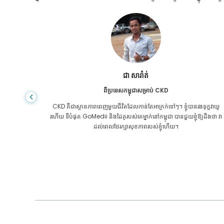
ជា សារ៉ាត់
ពីប្រទេសកម្ពុជាសម្រាប់ CKD
រភេទ​សម្រាប់​
CKD គឺ​ជា​ស្ថានភាព​ពេញ​មួយ​ជីវិត​ដែល​កាន់តែ​អាក្រក់​ទៅៗ។ ខ្ញុំបានរងទុក្ខវាយូ
ii ជាមួយនឹង
រហើយ ទីបំផុត GoMedii និងដៃគូរបស់គេម្នាក់នៅកម្ពុជា បានជួយខ្ញុំឱ្យដឹងថា វា
ដល់ពេលថែរក្សាសុខភាពរបស់ខ្ញុំហើយ។