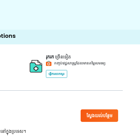
រុករក
ច្រើនទៀត
កញ្ចប់វេជ្ជសាស្ត្រដែលមានតម្លៃសមរម្យ
ផ្ញើការសាកសួរ
ស្វែងយល់បន្ថែម
ពនៅក្នុងប្រទេស។