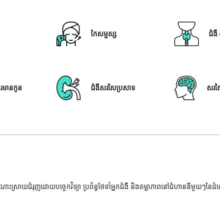
កែសម្ផស្ស
ជំង
ារមានកូន
ជំងឺសរសៃប្រសាទ
សរស
ំណោះស្រាយជំរុញដោយបច្ចេកវិទ្យា ប្រព័ន្ធថែទាំអ្នកជំងឺ និងតម្លាភាពនៅជំហាននីមួយៗនៃ