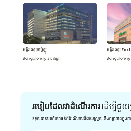
មន្ទីរពេទ្យអាប៉ូឡូ
មន្ទីរពេទ្យ For
Bangalore
,
ប្រទេសឥណ្ឌា
Bangalore
,
ប្
របៀបដែលវាដំណើរការ
ដើម្បី​ជួយ​
ទទួលបានបទពិសោធន៍ពីដំណើរការដ៏ងាយស្រួល និងតម្លាភាពក្នុង