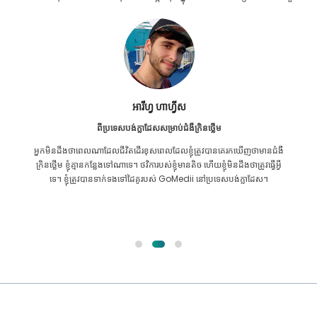
អារីហ្វ ហាហ្វីស
ពីប្រទេសបង់ក្លាដែសសម្រាប់ជំងឺក្រិនថ្លើម
អ្នក​មិន​ដឹង​ថា​ពេល​ណា​ដែល​ជីវិត​ដើរ​ខុស​ពេល​ដែល​ខ្ញុំ​ត្រូវ​បាន​គេ​រក​ឃើញ​ថា​មាន​ជំងឺ​
ក្រិន​ថ្លើម ខ្ញុំ​គ្មាន​កន្លែង​ទៅ​ណា​ទេ។ ថវិការបស់ខ្ញុំមានតិច ហើយខ្ញុំមិនដឹងថាត្រូវធ្វើអ្វី
ទេ។ ខ្ញុំត្រូវបានទាក់ទងទៅដៃគូរបស់ GoMedii នៅប្រទេសបង់ក្លាដែស។