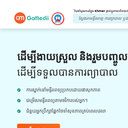
*
កំពុងស្វែងរកនៅក្នុង
Khmer
ផ្លាស់ប្តូរភាសាពីខាង
អត្ថប្រយោជន៍របស់យើង។
ដើម្បីងាយស្រួល និងរួមបញ្ចូ
កម្មវិធីពហុភាសា
គាំទ្រ
ដើម្បីទទួលបានការព្យាបាល
ទាញយកកម្មវិធី GoMedii ពហុភាសារបស់យើង ដែល
ជួយអ្នកតាមដាន និងតាមដានដំណើរនៃការព្យាបាលរបស់
អ្នកបានប្រសើរជាងមុន និងត្រឹមត្រូវ។
ការស្នាក់នៅមន្ទីរពេទ្យប្រកបដោយផាសុកភាព
ជម្រើសមន្ទីរពេទ្យតាមថវិការបស់អ្នក។
ជំនួយអ្នកប្រឹក្សាផ្នែកថែទាំសុខភាពគ្រប់ពេលវេលា