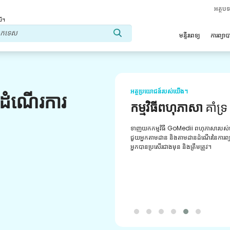
អត្ថប
លើ។
មន្ទីរពេទ្យ
ការព្យា
អត្ថប្រយោជន៍របស់យើង។
លដំណើរការ
ឱសថទៀងទាត់
ការបំ
ឱសថដែលបានផ្ទៀងផ្ទាត់ឱសថសម្រាប់ការប
វេជ្ជបញ្ជារបស់អ្នក។ ទទួល​បាន​ព័ត៌មាន​ថ្មីៗ​ជា​ប្រ
បំពេញ​និង​ការ​បញ្ជា​ទិញ​ដ៏​ងាយ​ស្រួល​តាម​រយៈ​កម
យើង។