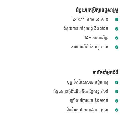
ជំនួយអ្នកប្រឹក្សាវេជ្ជសាស្ត្រ
24x7* ភាពអាចរកបាន
ជំនួយការហៅទូរសព្ទ និងជជែក
14+ ភាសាគាំទ្រ
ការណែនាំអំពីការព្យាបាល
ការថែទាំអ្នកជំងឺ
បុគ្គលិកពិសេសនៅមន្ទីរពេទ្យ
ជំនួយការធ្វើដំណើរ និងកន្លែងស្នាក់នៅ
គ្រឿងបរិក្ខារយក និងទម្លាក់
ដំណើរការឯកសារងាយស្រួល