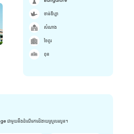
Bangalore
ចាន់ឌីហ្គា
សំណាង
ចៃពួរ
ពុន
arge ជាមួយនឹងដំណើរការដ៏ងាយស្រួលរលូន។