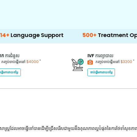
age Support
500+
Treatment Options
គាក
ការជំនួស
IVF
ការព្យាបាល
*
*
កញ្ចប់ចាប់ផ្តើមនៅ
$4000
កញ្ចប់ចាប់ផ្តើមនៅ
$3200
់ផ្តើមការវាយតម្លៃ
ចាប់ផ្តើមការវាយតម្លៃ
ជ្ជសាស្រ្តដែលអាចធ្វើទៅបានដើម្បីជ្រើសរើសជាមួយនឹងគុណភាពល្អបំផុតនៃការថែទាំសុខភា