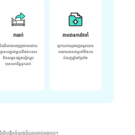
ការឆក់
តាមដានការថែទាំ
ដំណើរការបញ្ចេញចោលដោយ
ក្រោយ​ការ​ហូរ​ចេញ​ទទួល​បាន​
គ្មានបញ្ហាជាមួយនឹងឯកសារ
ការ​តាមដាន​ជា​ប្រចាំ​និង​ការ​
និងសម្ភារៈផ្សេងទៀតត្រូវ
បំពេញ​ថ្នាំ​នៅ​ទូទាំង​
បានយកចិត្តទុកដាក់
ម្បីបង្កើតចំណងដ៏ល្អសម្រាប់អនាគត។