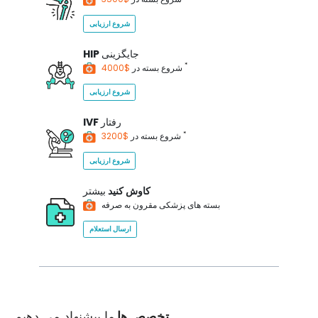
شروع ارزیابی
جایگزینی
HIP
*
$4000
شروع بسته در
شروع ارزیابی
رفتار
IVF
*
$3200
شروع بسته در
شروع ارزیابی
کاوش کنید
بیشتر
بسته های پزشکی مقرون به صرفه
ارسال استعلام
تخصص ها
ما پیشنهاد می دهیم