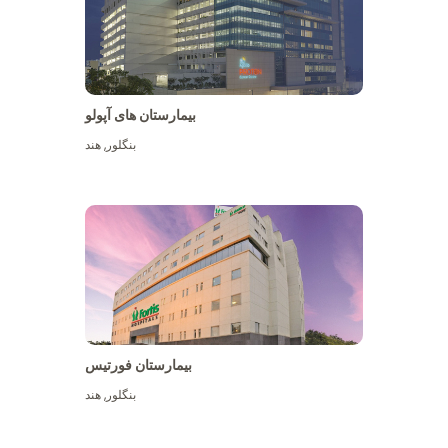
بیمارستان های آپولو
بنگلور
,
هند
بیشتر ببینید
بیمارستان فورتیس
بنگلور
,
هند