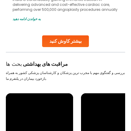
delivering advanced and cost-effective cardiac care,
performing over 500,000 angioplasty procedures annually
with a success rate exceeding 90%. Patients across the
به خواندن ادامه دهید
globe are searching for treatments like angioplasty and
stent placement in Indian hospitals, owing to the
combination of high-quality care and affordability.
Studies, such as one published
بیشتر کاوش کنید
Continue Reading
مراقبت های بهداشتی
بحث ها
بررسی و گفتگوی مهم با مجرب ترین پزشکان و کارشناسان پزشکی کشور به همراه
بازخورد بیماران در پلتفرم ما.