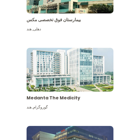
بیمارستان فوق تخصصی مکس
دهلی
,
هند
Medanta The Medicity
گوروگرام
,
هند