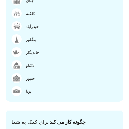
چنای
کلکته
حیدرآباد
بنگلور
چاندیگار
لاکناو
جیپور
پونا
چگونه کار می کند
برای کمک به شما