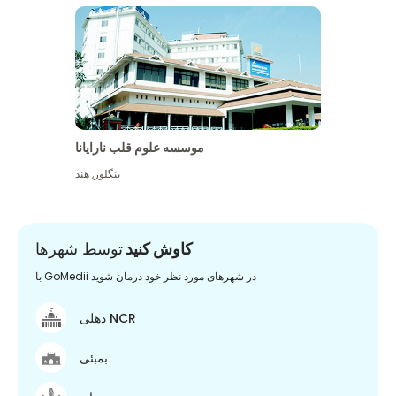
موسسه علوم قلب نارایانا
بنگلور
,
هند
کاوش کنید
توسط شهرها
با GoMedii در شهرهای مورد نظر خود درمان شوید
دهلی NCR
بمبئی