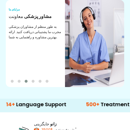
ما
مزایای ما
ا
مشاور پزشکی
معاونت
ن
به طور منظم از مشاوران پزشکی
ان
مجرب ما پشتیبانی دریافت کنید. ارائه
ی
بهترین مشاوره و راهنمایی به شما.
Language Support
500+
Treatment Optio
زانو
جایگزینی
*
$3500
شروع بسته در