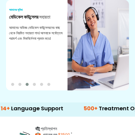
আমাদের সুবিধা
আম
মেডিকেল কাউন্সেলর
সহায়তা
অ
আমাদের অভিজ্ঞ মেডিকেল কাউন্সেলরদের কাছ
ভা
থেকে নিয়মিত সহায়তা পান। আপনাকে সর্বোত্তম
চি
পরামর্শ এবং দিকনির্দেশনা প্রদান করে।
ডা
guage Support
500+
Treatment Options
হাঁটু
প্রতিস্থাপন
*
প্যাকেজ শুরু
$3500