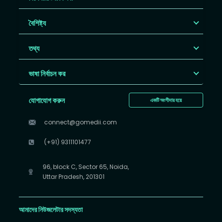
বৈশিষ্ট্য
তথ্য
ভাষা নির্বাচন কর
যোগাযোগ করুন
একটি অংশীদার হয়ে
connect@gomedii.com
(+91) 9311101477
96, block C, Sector 65, Noida,
Uttar Pradesh, 201301
আমাদের নিউজলেটার সদস্যতা