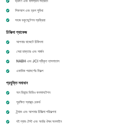
ভ্রমণ এবং বাসস্থান সহায়তা
পিকআপ এবং ড্রপ সুবিধা
সহজ ডকুমেন্টেশন প্রক্রিয়া
চিকিত্সা প্যাকেজ
আপনার বাজেটে চিকিৎসা
সেরা ডাক্তার এবং সার্জন
NABH এবং JCI স্বীকৃত হাসপাতাল
একাধিক পরামর্শের বিকল্প
প্রযুক্তি সমাধান
অন ডিমান্ড ভিডিও কনসালটেশন
সুরক্ষিত স্বাস্থ্য রেকর্ড
ট্র্যাক এবং আপনার চিকিত্সা পরিকল্পনা
বই ল্যাব টেস্ট এবং অর্ডার ঔষধ অনলাইন