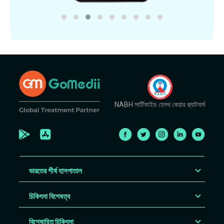
NABH সার্টিফাইড হেলথ কেয়ার প্ল্যাটফর্ম
ভারতের শীর্ষ হাসপাতাল
চিকিৎসা বিশেষত্ব
বিশেষায়িত চিকিৎসা