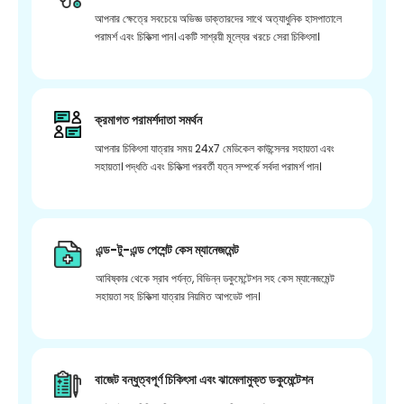
আপনার ক্ষেত্রে সবচেয়ে অভিজ্ঞ ডাক্তারদের সাথে অত্যাধুনিক হাসপাতালে
পরামর্শ এবং চিকিত্সা পান। একটি সাশ্রয়ী মূল্যের খরচে সেরা চিকিৎসা।
ক্রমাগত পরামর্শদাতা সমর্থন
আপনার চিকিৎসা যাত্রার সময় 24x7 মেডিকেল কাউন্সেলর সহায়তা এবং
সহায়তা। পদ্ধতি এবং চিকিত্সা পরবর্তী যত্ন সম্পর্কে সর্বদা পরামর্শ পান।
এন্ড-টু-এন্ড পেশেন্ট কেস ম্যানেজমেন্ট
আবিষ্কার থেকে স্রাব পর্যন্ত, বিভিন্ন ডকুমেন্টেশন সহ কেস ম্যানেজমেন্ট
সহায়তা সহ চিকিত্সা যাত্রার নিয়মিত আপডেট পান।
বাজেট বন্ধুত্বপূর্ণ চিকিৎসা এবং ঝামেলামুক্ত ডকুমেন্টেশন