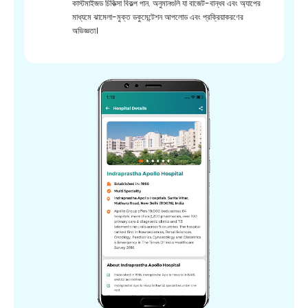
কাস্টমাইজড চিকিত্সা বিকল্প পান. অনুমানগুলি যা বাজেট-বান্ধব এবং অ্যাপের
মাধ্যমে ঝামেলা-মুক্ত ডকুমেন্টেশন আপলোড এবং প্রক্রিয়াকরণের
অভিজ্ঞতা।