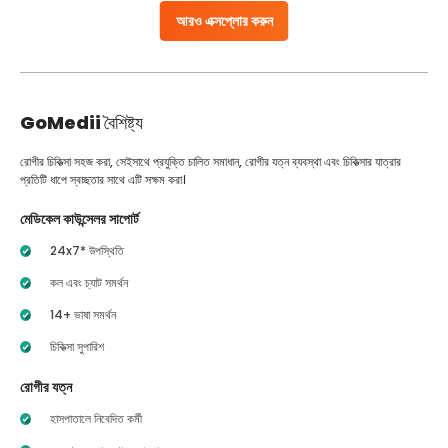
আরও এক্সপ্লোর করুন
GoMedii
বৈশিষ্ট্য
রোগীর চিকিত্সা সহজ করা, সেইসাথে প্রযুক্তি চালিত সমাধান, রোগীর যত্ন ব্যবস্থা এবং চিকিত্সার যাত্রার
প্রতিটি ধাপে স্বচ্ছতার সাথে এটি সক্ষম করা।
মেডিকেল কাউন্সেলর সাপোর্ট
24x7* উপস্থিতি
কল এবং চ্যাট সমর্থন
14+ ভাষা সমর্থন
চিকিত্সা সুপারিশ
রোগীর যত্ন
হাসপাতালে নিবেদিত কর্মী