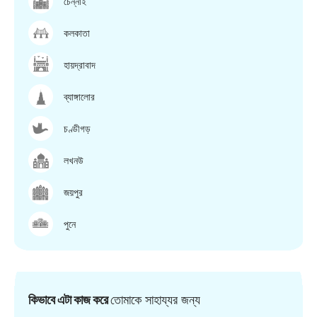
চেন্নাই
কলকাতা
হায়দ্রাবাদ
ব্যাঙ্গালোর
চণ্ডীগড়
লখনউ
জয়পুর
পুনে
কিভাবে এটা কাজ করে
তোমাকে সাহায্যর জন্য