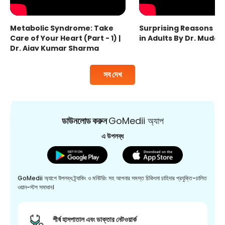
Metabolic Syndrome: Take
Surprising Reasons fo
Care of Your Heart (Part - 1) |
in Adults By Dr. Mudas
Dr. Ajay Kumar Sharma
সব দেখ
ডাউনলোড করুন
GoMedii অ্যাপ
এ উপলব্ধ
GoMedii অ্যাপে উপলব্ধ ট্র্যাকিং ও মনিটরিং সহ আপনার সমস্ত চিকিৎসা চাহিদার প্রযুক্তি-চালিত
ওয়ান-স্টপ সমাধান।
শীর্ষ হাসপাতাল এবং ডাক্তার নেটওয়ার্ক