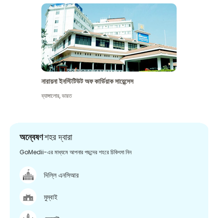
নারায়না ইনস্টিটিউট অফ কার্ডিয়াক সায়েন্সেস
ব্যাঙ্গালোর
,
ভারত
অন্বেষণ
শহর দ্বারা
GoMedii-এর মাধ্যমে আপনার পছন্দের শহরে চিকিৎসা নিন
দিল্লি এনসিআর
মুম্বাই