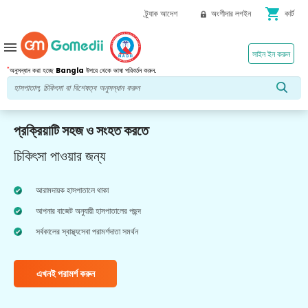
shopping_cart
ট্র্যাক আদেশ
অংশীদার লগইন
কার্ট
menu
সাইন ইন করুন
*
অনুসন্ধান করা হচ্ছে
Bangla
উপরে থেকে ভাষা পরিবর্তন করুন.
প্রক্রিয়াটি সহজ ও সংহত করতে
চিকিৎসা পাওয়ার জন্য
আরামদায়ক হাসপাতালে থাকা
আপনার বাজেট অনুযায়ী হাসপাতালের পছন্দ
সর্বকালের স্বাস্থ্যসেবা পরামর্শদাতা সমর্থন
এখনই পরামর্শ করুন