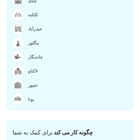
چنای
کلکته
حیدرآباد
بنگلور
چاندیگار
لاکناو
جیپور
پونا
چگونه کار می کند
برای کمک به شما