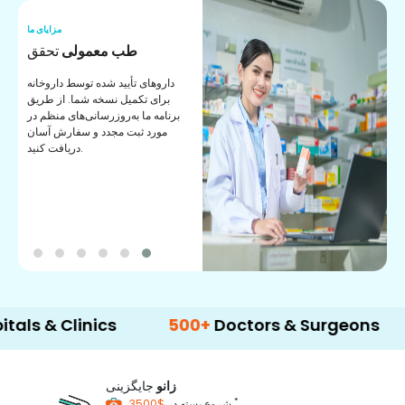
ما
مزایای ما
ی
طب معمولی
تحقق
ی
داروهای تأیید شده توسط داروخانه
ک
برای تکمیل نسخه شما. از طریق
برنامه ما به‌روزرسانی‌های منظم در
مورد ثبت مجدد و سفارش آسان
دریافت کنید.
Clinics
500+
Doctors & Surgeons
14+
L
زانو
جایگزینی
*
$3500
شروع بسته در