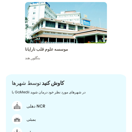
موسسه علوم قلب نارایانا
بنگلور
,
هند
کاوش کنید
توسط شهرها
با GoMedii در شهرهای مورد نظر خود درمان شوید
دهلی NCR
بمبئی