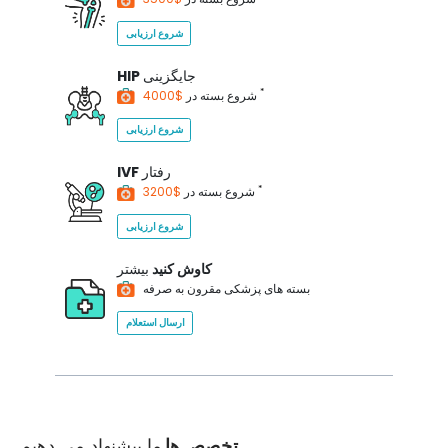
شروع ارزیابی
جایگزینی
HIP
*
$4000
شروع بسته در
شروع ارزیابی
رفتار
IVF
*
$3200
شروع بسته در
شروع ارزیابی
کاوش کنید
بیشتر
بسته های پزشکی مقرون به صرفه
ارسال استعلام
تخصص ها
ما پیشنهاد می دهیم