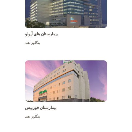
بیمارستان های آپولو
بنگلور
,
هند
بیشتر ببینید
بیمارستان فورتیس
بنگلور
,
هند