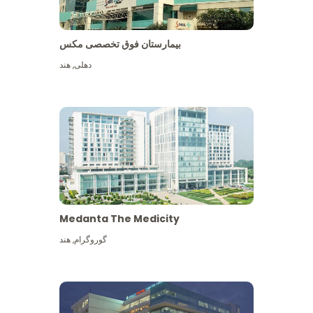
بیمارستان فوق تخصصی مکس
دهلی
,
هند
Medanta The Medicity
گوروگرام
,
هند