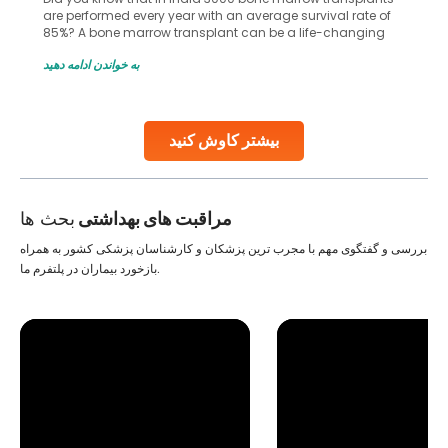
are performed every year with an average survival rate of
85%? A bone marrow transplant can be a life-changing
treatment for an individual, choosing the right hospital can
به خواندن ادامه دهید
make all the difference. India has some of the world’s
leading hospitals for bone marrow transplants.
Continue Reading
بیشتر کاوش کنید
مراقبت های بهداشتی
بحث ها
بررسی و گفتگوی مهم با مجرب ترین پزشکان و کارشناسان پزشکی کشور به همراه
بازخورد بیماران در پلتفرم ما.