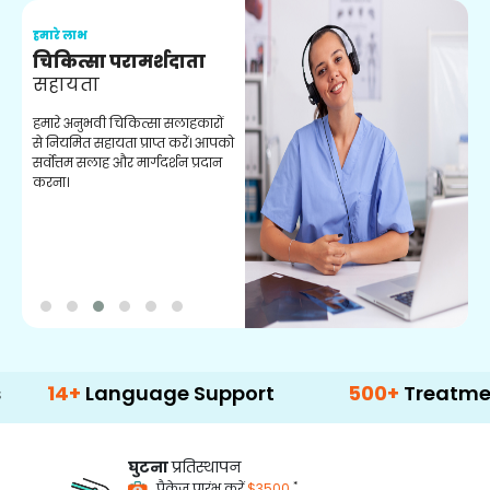
हमारे लाभ
ह
चिकित्सा परामर्शदाता
सहायता
व
हमारे अनुभवी चिकित्सा सलाहकारों
ब
से नियमित सहायता प्राप्त करें। आपको
व
सर्वोत्तम सलाह और मार्गदर्शन प्रदान
ह
करना।
ऑ
+
Language Support
500+
Treatment Opti
घुटना
प्रतिस्थापन
*
पैकेज प्रारंभ करें
$3500