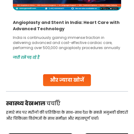
Angioplasty and Stent in India: Heart Care with
Advanced Technology
India is continuously gaining immense traction in
delivering advanced and cost-effective cardiac care,
performing over 500,000 angioplasty procedures annually
with a success rate exceeding 90%. Patients across the
जारी रखें पढ़ रहे हैं
globe are searching for treatments like angioplasty and
stent placement in Indian hospitals, owing to the
combination of high-quality care and affordability.
Studies, such as one published
और ज्यादा खोजें
Continue Reading
स्वास्थ्य देखभाल
चर्चाएँ
हमारे मंच पर मरीजों की प्रतिक्रिया के साथ-साथ देश के सबसे अनुभवी डॉक्टरों
और चिकित्सा विशेषज्ञों के साथ समीक्षा और महत्वपूर्ण चर्चा।