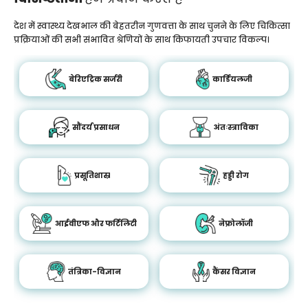
देश में स्वास्थ्य देखभाल की बेहतरीन गुणवत्ता के साथ चुनने के लिए चिकित्सा
प्रक्रियाओं की सभी संभावित श्रेणियों के साथ किफायती उपचार विकल्प।
बेरिएट्रिक सर्जरी
कार्डियलजी
सौंदर्य प्रसाधन
अंतःस्त्राविका
प्रसूतिशास्र
हड्डी रोग
आईवीएफ और फर्टिलिटी
नेफ्रोलॉजी
तंत्रिका-विज्ञान
कैंसर विज्ञान