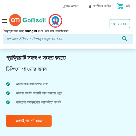
shopping_cart
ট্র্যাক আদেশ
অংশীদার লগইন
কার্ট
menu
সাইন ইন করুন
*
অনুসন্ধান করা হচ্ছে
Bangla
উপরে থেকে ভাষা পরিবর্তন করুন.
প্রক্রিয়াটি সহজ ও সংহত করতে
চিকিৎসা পাওয়ার জন্য
আরামদায়ক হাসপাতালে থাকা
আপনার বাজেট অনুযায়ী হাসপাতালের পছন্দ
সর্বকালের স্বাস্থ্যসেবা পরামর্শদাতা সমর্থন
এখনই পরামর্শ করুন