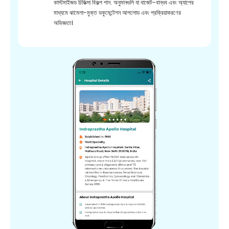
কাস্টমাইজড চিকিত্সা বিকল্প পান. অনুমানগুলি যা বাজেট-বান্ধব এবং অ্যাপের
মাধ্যমে ঝামেলা-মুক্ত ডকুমেন্টেশন আপলোড এবং প্রক্রিয়াকরণের
অভিজ্ঞতা।