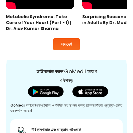
Metabolic Syndrome: Take
Surprising Reasons fo
Care of Your Heart (Part - 1) |
in Adults By Dr. Mudas
Dr. Ajay Kumar Sharma
সব দেখ
ডাউনলোড করুন
GoMedii অ্যাপ
এ উপলব্ধ
GoMedii অ্যাপে উপলব্ধ ট্র্যাকিং ও মনিটরিং সহ আপনার সমস্ত চিকিৎসা চাহিদার প্রযুক্তি-চালিত
ওয়ান-স্টপ সমাধান।
শীর্ষ হাসপাতাল এবং ডাক্তার নেটওয়ার্ক