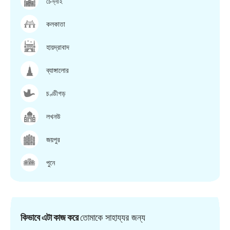
চেন্নাই
কলকাতা
হায়দ্রাবাদ
ব্যাঙ্গালোর
চণ্ডীগড়
লখনউ
জয়পুর
পুনে
কিভাবে এটা কাজ করে
তোমাকে সাহায্যর জন্য