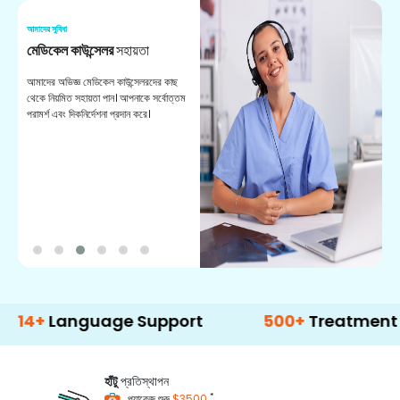
আমাদের সুবিধা
আম
মেডিকেল কাউন্সেলর
সহায়তা
অ
আমাদের অভিজ্ঞ মেডিকেল কাউন্সেলরদের কাছ
ভা
থেকে নিয়মিত সহায়তা পান। আপনাকে সর্বোত্তম
চি
পরামর্শ এবং দিকনির্দেশনা প্রদান করে।
ডা
nguage Support
500+
Treatment Options
হাঁটু
প্রতিস্থাপন
*
প্যাকেজ শুরু
$3500