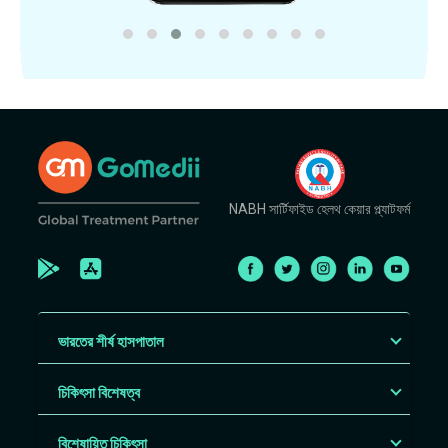
NABH সার্টিফাইড হেলথ কেয়ার প্ল্যাটফর্ম
ভারতের শীর্ষ হাসপাতাল
চিকিৎসা বিশেষত্ব
বিশেষায়িত চিকিৎসা