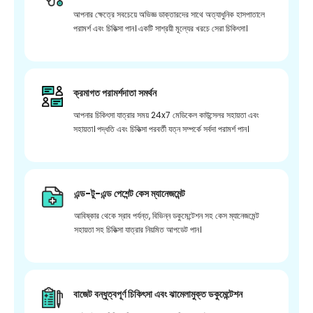
আপনার ক্ষেত্রে সবচেয়ে অভিজ্ঞ ডাক্তারদের সাথে অত্যাধুনিক হাসপাতালে
পরামর্শ এবং চিকিত্সা পান। একটি সাশ্রয়ী মূল্যের খরচে সেরা চিকিৎসা।
ক্রমাগত পরামর্শদাতা সমর্থন
আপনার চিকিৎসা যাত্রার সময় 24x7 মেডিকেল কাউন্সেলর সহায়তা এবং
সহায়তা। পদ্ধতি এবং চিকিত্সা পরবর্তী যত্ন সম্পর্কে সর্বদা পরামর্শ পান।
এন্ড-টু-এন্ড পেশেন্ট কেস ম্যানেজমেন্ট
আবিষ্কার থেকে স্রাব পর্যন্ত, বিভিন্ন ডকুমেন্টেশন সহ কেস ম্যানেজমেন্ট
সহায়তা সহ চিকিত্সা যাত্রার নিয়মিত আপডেট পান।
বাজেট বন্ধুত্বপূর্ণ চিকিৎসা এবং ঝামেলামুক্ত ডকুমেন্টেশন