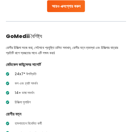
আরও এক্সপ্লোর করুন
GoMedii
বৈশিষ্ট্য
রোগীর চিকিত্সা সহজ করা, সেইসাথে প্রযুক্তি চালিত সমাধান, রোগীর যত্ন ব্যবস্থা এবং চিকিত্সার যাত্রার
প্রতিটি ধাপে স্বচ্ছতার সাথে এটি সক্ষম করা।
মেডিকেল কাউন্সেলর সাপোর্ট
24x7* উপস্থিতি
কল এবং চ্যাট সমর্থন
14+ ভাষা সমর্থন
চিকিত্সা সুপারিশ
রোগীর যত্ন
হাসপাতালে নিবেদিত কর্মী