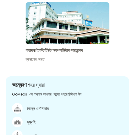
নারায়না ইনস্টিটিউট অফ কার্ডিয়াক সায়েন্সেস
ব্যাঙ্গালোর
,
ভারত
অন্বেষণ
শহর দ্বারা
GoMedii-এর মাধ্যমে আপনার পছন্দের শহরে চিকিৎসা নিন
দিল্লি এনসিআর
মুম্বাই