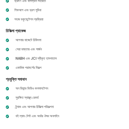
ভ্রমণ এবং বাসস্থান সহায়তা
পিকআপ এবং ড্রপ সুবিধা
সহজ ডকুমেন্টেশন প্রক্রিয়া
চিকিত্সা প্যাকেজ
আপনার বাজেটে চিকিৎসা
সেরা ডাক্তার এবং সার্জন
NABH এবং JCI স্বীকৃত হাসপাতাল
একাধিক পরামর্শের বিকল্প
প্রযুক্তি সমাধান
অন ডিমান্ড ভিডিও কনসালটেশন
সুরক্ষিত স্বাস্থ্য রেকর্ড
ট্র্যাক এবং আপনার চিকিত্সা পরিকল্পনা
বই ল্যাব টেস্ট এবং অর্ডার ঔষধ অনলাইন