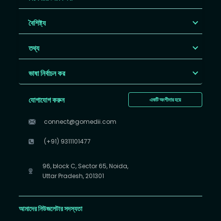
বৈশিষ্ট্য
তথ্য
ভাষা নির্বাচন কর
যোগাযোগ করুন
একটি অংশীদার হয়ে
connect@gomedii.com
(+91) 9311101477
96, block C, Sector 65, Noida,
Uttar Pradesh, 201301
আমাদের নিউজলেটার সদস্যতা