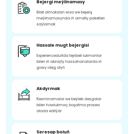
Bejergi meýilnamasy
Bilet almakdan wiza we bejeriş
meýilnamasynda iň amatly paketleri
saýlamak
Hassale mugt bejergisi
Experiencedurtda tejribeli lukmanlar
bilen iň abraýly hassahanalarda iň
gowy ideg alyň
Akdyrmak
Resminamalar we beýleki desgalar
bilen howlukmaç boşatma prosesi
alada edilýär
Seresap boluň