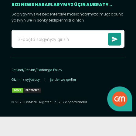
BIZI NEWS HABARLARYMYZ ÜÇIN AUBRATY ..
Saglygymyz we bedenterbiýe maslahatymyza mugt abuna
ýazylyň we iň soňky tekliplerimizi diňläň
Refund/Return/Exchange Policy
Gizlinlik syýasaty
|
Şertler we şertler
© 2023 GoMedii. Rightshli hukuklar goralandyr