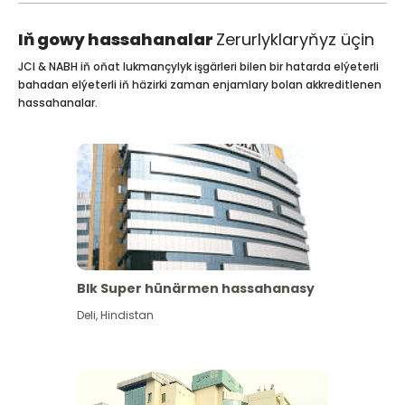
Iň gowy hassahanalar
Zerurlyklaryňyz üçin
JCI & NABH iň oňat lukmançylyk işgärleri bilen bir hatarda elýeterli
bahadan elýeterli iň häzirki zaman enjamlary bolan akkreditlenen
hassahanalar.
Blk Super hünärmen hassahanasy
Deli
,
Hindistan