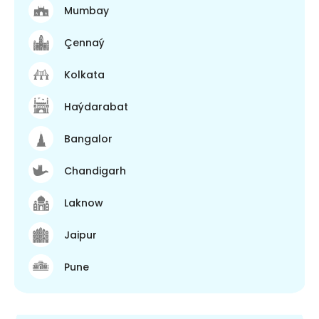
Mumbay
Çennaý
Kolkata
Haýdarabat
Bangalor
Chandigarh
Laknow
Jaipur
Pune