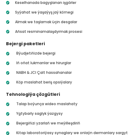
Keselhanada bagyşlanan işgärler
Syýahat we ýaşaýyş jaý kömegi
Almak we taşlamak üçin desgalar
Aňsat resminamalaşdyrmak prosesi
Bejergi paketleri
Býudjetiňizde bejergi
Iň oňat lukmanlar we hirurglar
NABH & JCI Çalt hassahanalar
Köp maslahat beriş opsiýalary
Tehnologiýa çözgütleri
Talap boýunça wideo maslahaty
Ygtybarly saglyk ýazgysy
Bejergiňizi yzarlaň we meýilleşdiriň
Kitap laboratoriýasy synaglary we onlaýn dermanlary sargyt