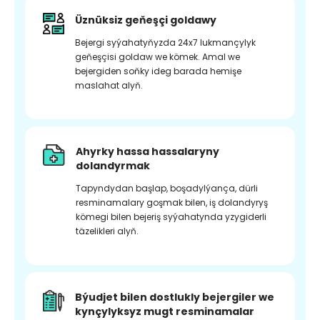
Üznüksiz geňeşçi goldawy
Bejergi syýahatyňyzda 24x7 lukmançylyk
geňeşçisi goldaw we kömek. Amal we
bejergiden soňky ideg barada hemişe
maslahat alyň.
Ahyrky hassa hassalaryny
dolandyrmak
Tapyndydan başlap, boşadylýança, dürli
resminamalary goşmak bilen, iş dolandyryş
kömegi bilen bejeriş syýahatynda yzygiderli
täzelikleri alyň.
Býudjet bilen dostlukly bejergiler we
kynçylyksyz mugt resminamalar