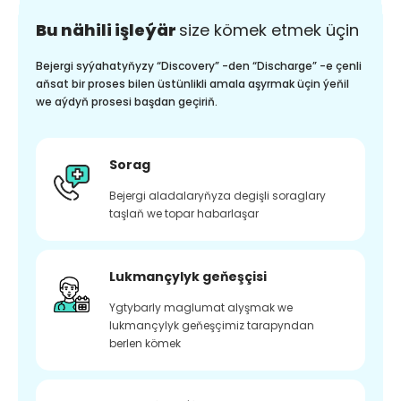
Bu nähili işleýär
size kömek etmek üçin
Bejergi syýahatyňyzy “Discovery” -den “Discharge” -e çenli
aňsat bir proses bilen üstünlikli amala aşyrmak üçin ýeňil
we aýdyň prosesi başdan geçiriň.
Sorag
Bejergi aladalaryňyza degişli soraglary
taşlaň we topar habarlaşar
Lukmançylyk geňeşçisi
Ygtybarly maglumat alyşmak we
lukmançylyk geňeşçimiz tarapyndan
berlen kömek