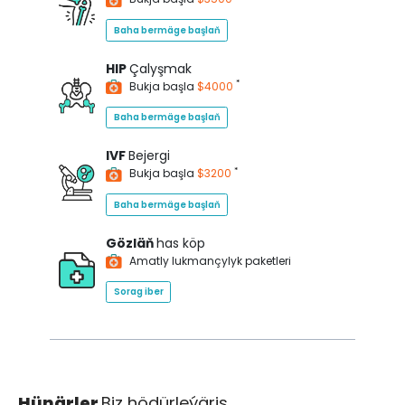
Baha bermäge başlaň
HIP
Çalyşmak
*
Bukja başla
$4000
Baha bermäge başlaň
IVF
Bejergi
*
Bukja başla
$3200
Baha bermäge başlaň
Gözläň
has köp
Amatly lukmançylyk paketleri
Sorag iber
Hünärler
Biz hödürleýäris