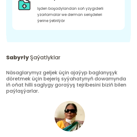
Işden boşadylandan soň yzygiderli
yzarlamalar we derman serişdeleri
ýerine ýetirilýär
Sabyrly
Şaýatlyklar
Näsaglarymyz geljek üçin ajaýyp baglanyşyk
döretmek üçin bejeriş syýahatynyň dowamynda
iň oňat hilli saglygy goraýyş tejribesini biziň bilen
paýlaşýarlar.