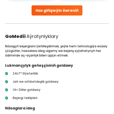
Has giňişleýin öwreniň
GoMedii
Aýratynlyklary
Näsagyň bejergisini ýeňilleşdirmek, şeýle hem tehnologiýa esasly
çözgütler, hassalara ideg ulgamy we bejeriş syýahatynyň her
ädiminde aç-açanlyk bilen üpjün etmek.
Lukmançylyk geňeşçisiniň goldawy
24x7* Elýeterlilik
Jaň we söhbetdeşlik goldawy
14+ Diller goldawy
Bejergi teklipleri
Näsaglara ideg