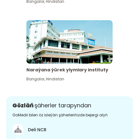
Bangalor
,
Hindistan
Naraýana ýürek ylymlary instituty
Bangalor
,
Hindistan
Gözläň
şäherler tarapyndan
GoMedii bilen öz isleýän şäherleriňizde bejergi alyň
Deli NCR