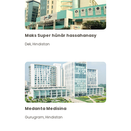
Maks Super hünär hassahanasy
Deli
,
Hindistan
Medanta Medisina
Gurugram
,
Hindistan