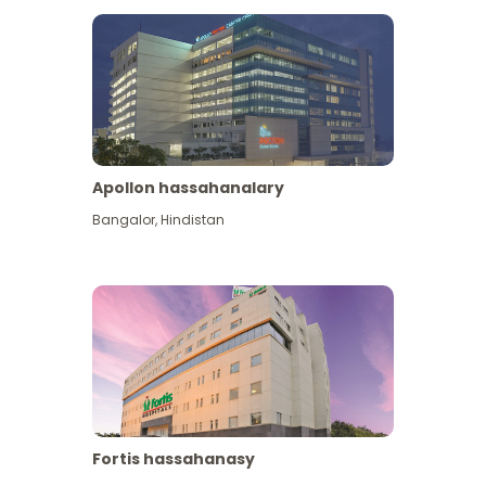
Apollon hassahanalary
Has giňişleýin gör
Bangalor
,
Hindistan
Fortis hassahanasy