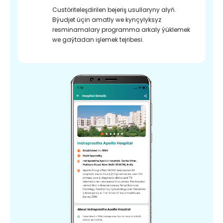
Custöriteleşdirilen bejeriş usullaryny alyň.
Býudjet üçin amatly we kynçylyksyz
resminamalary programma arkaly ýüklemek
we gaýtadan işlemek tejribesi.