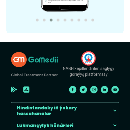
NABH kepillendirilen saglygy
goraýyş platformasy
Hindistandaky iň ýokary
hassahanalar
Lukmançylyk hünärleri