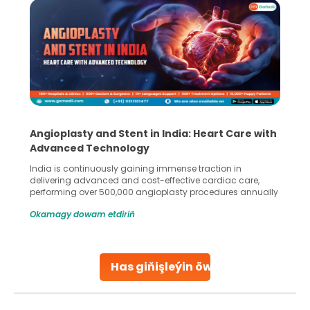
Angioplasty and Stent in India: Heart Care with
Advanced Technology
India is continuously gaining immense traction in
delivering advanced and cost-effective cardiac care,
performing over 500,000 angioplasty procedures annually
with a success rate exceeding 90%. Patients across the
Okamagy dowam etdiriň
globe are searching for treatments like angioplasty and
stent placement in Indian hospitals, owing to the
combination of high-quality care and affordability.
Studies, such as one published
Has giňişleýin öwreniň
Continue Reading