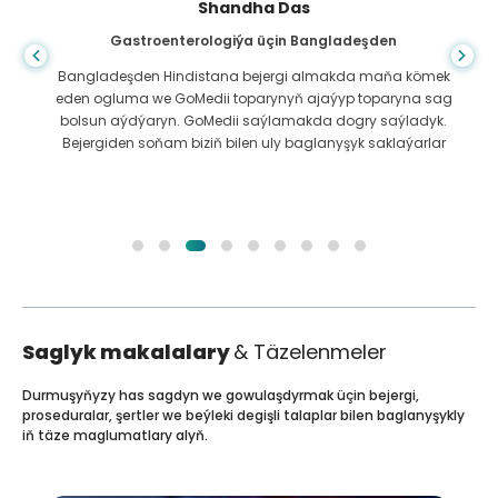
Shandha Das
Gastroenterologiýa üçin Bangladeşden
Bangladeşden Hindistana bejergi almakda maňa kömek
eden ogluma we GoMedii toparynyň ajaýyp toparyna sag
bolsun aýdýaryn. GoMedii saýlamakda dogry saýladyk.
Bejergiden soňam biziň bilen uly baglanyşyk saklaýarlar
Saglyk makalalary
& Täzelenmeler
Durmuşyňyzy has sagdyn we gowulaşdyrmak üçin bejergi,
proseduralar, şertler we beýleki degişli talaplar bilen baglanyşykly
iň täze maglumatlary alyň.