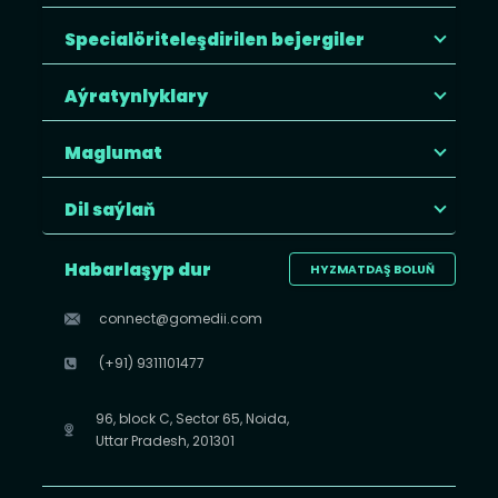
Specialöriteleşdirilen bejergiler
Aýratynlyklary
Maglumat
Dil saýlaň
Habarlaşyp dur
HYZMATDAŞ BOLUŇ
connect@gomedii.com
(+91) 9311101477
96, block C, Sector 65, Noida,
Uttar Pradesh, 201301