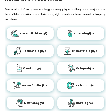
Medicalurduň iň gowy saglygy goraýyş hyzmatlaryndan saýlamak
üçin ähli mümkin bolan lukmançylyk amallary bilen amatly bejeriş
usullary.
Bariatriki hirurgiýa
Kardiologiýa
Kosmetologiýa
Endokrinologiýa
Ginekologiýa
Ortopediýa
IVF we öndürijilik
Nefrologiýa
Newrologiýa
Onkologiýa