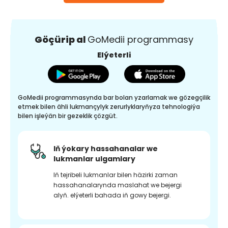
Göçürip al
GoMedii programmasy
Elýeterli
GoMedii programmasynda bar bolan yzarlamak we gözegçilik
etmek bilen ähli lukmançylyk zerurlyklaryňyza tehnologiýa
bilen işleýän bir gezeklik çözgüt.
Iň ýokary hassahanalar we
lukmanlar ulgamlary
Iň tejribeli lukmanlar bilen häzirki zaman
hassahanalarynda maslahat we bejergi
alyň. elýeterli bahada iň gowy bejergi.