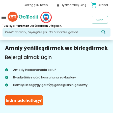
shopping_cart
Gözegçilik tertibi
Hyzmatdaş Giriş
Araba
menu
Giriň
*
Gözleýär
Turkmen
Dili ýokardan üýtgediň.
Amaly ýeňilleşdirmek we birleşdirmek
Bejergi almak üçin
Amatly hassahanada boluň
Býudjetiňize görä hassahana saýlawlary
Hemişelik saglygy goraýyş geňeşçisiniň goldawy
Indi maslahatlaşyň