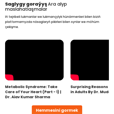
Saglygy goraýyş
Ara alyp
maslahatlaşmalar
Iň tejribeli lukmanlar we lukmançylyk hünärmenleri bilen biziň
platformamyzda näsaglaryň pikirleri bilen synlar we möhüm
çekişme.
Metabolic Syndrome: Take
Surprising Reasons fo
Care of Your Heart (Part - 1) |
in Adults By Dr. Mudas
Dr. Ajay Kumar Sharma
Hemmesini gormek