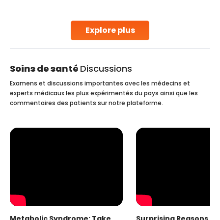
stent placement in Indian hospitals, owing to the
combination of high-quality care and affordability.
Studies, such as one published
Explore plus
Continue Reading
Soins de santé
Discussions
Examens et discussions importantes avec les médecins et
experts médicaux les plus expérimentés du pays ainsi que les
commentaires des patients sur notre plateforme.
Metabolic Syndrome: Take
Surprising Reasons fo