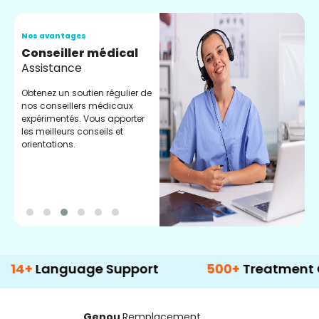
Nos avantages
N
Conseiller médical
V
Assistance
C
Obtenez un soutien régulier de
C
nos conseillers médicaux
n
expérimentés. Vous apporter
e
les meilleurs conseils et
t
orientations.
p
d
anguage Support
500+
Treatment Option
Genou
Remplacement