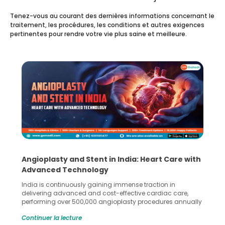
Tenez-vous au courant des dernières informations concernant le
traitement, les procédures, les conditions et autres exigences
pertinentes pour rendre votre vie plus saine et meilleure.
Angioplasty and Stent in India: Heart Care with
Advanced Technology
India is continuously gaining immense traction in
delivering advanced and cost-effective cardiac care,
performing over 500,000 angioplasty procedures annually
with a success rate exceeding 90%. Patients across the
Continuer la lecture
globe are searching for treatments like angioplasty and