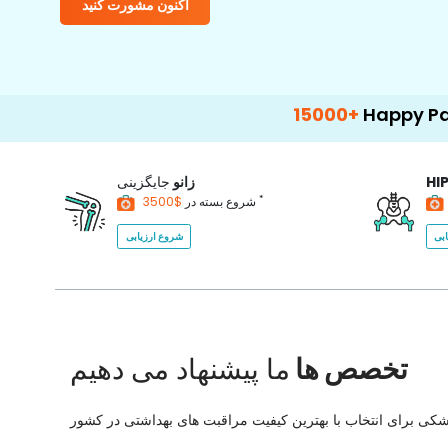
اکنون مشورت کنید
15000+
Happy Patients
HI
زانو
جایگزینی
*
$3500
شروع بسته در
بی
شروع ارزیابی
تخصص ها
ما پیشنهاد می دهیم