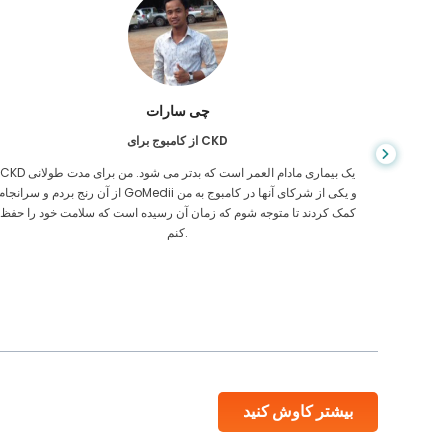
چی سارات
از کامبوج برای CKD
، وقتی
CKD یک بیماری مادام العمر است که بدتر می شود. من برای مدت طولانی
ی رفتن
از آن رنج بردم و سرانجام GoMedii و یکی از شرکای آنها در کامبوج به م
یکی از
کمک کردند تا متوجه شوم که زمان آن رسیده است که سلامت خود را حفظ
کنم.
بیشتر کاوش کنید