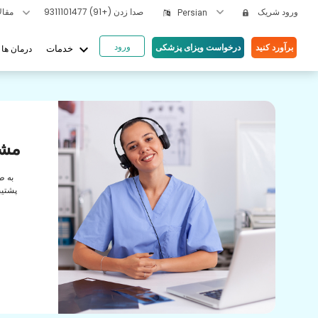
ورود شریک
صدا زدن
(+91) 9311101477
مقالات بهداشتی
Persian
ورود
keyboard_arrow_down
برآورد کنید
درخواست ویزای پزشکی
درمان ها
خدمات
یای ما
ها
مشا
رابطه
به ط
راقبت
پشتیب