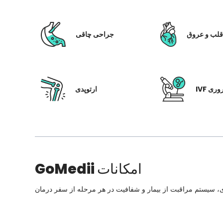
لب و عروق
جراحی چاقی
 باروری
ارتوپدی
امکانات
GoMedii