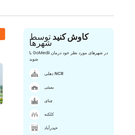
کاوش کنید
توسط
شهرها
با GoMedii در شهرهای مورد نظر خود درمان
شوید
دهلی NCR
بمبئی
چنای
کلکته
حیدرآباد