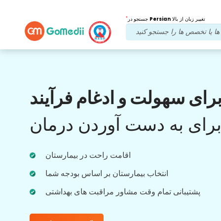
*
تغییر زبان از بالا
Persian
جستجو در
مزایای ما
رای سهولت و ادغام فرآیند
بعد از درمان
پیگیری
مراقبت
رای به دست آوردن درمان
با تیم ما که همیشه به مشکلات شما رسیدگی می
کند، پشتیبانی پزشکی و بیمار را 24x7 دریافت
اقامت راحت در بیمارستان
کنید. به روز رسانی منظم در مورد نیازهای درمانی
شما.
انتخاب بیمارستان بر اساس بودجه شما
پشتیبانی تمام وقت مشاور مراقبت های بهداشتی