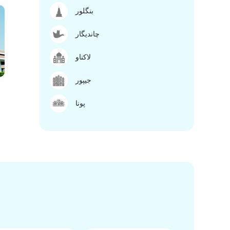
بنگلور
چاندیگار
لاکناو
جیپور
پونا