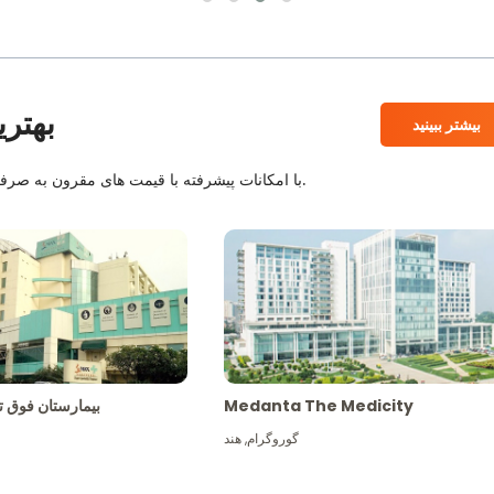
بهتری
بیشتر ببینید
بیمارستان های معتبر JCI و NABH با امکانات پیشرفته با قیمت های مقرون به صرفه همراه با بهترین کادر پزشکی.
Medanta The Medicity
بیمارستان فو
گوروگرام
,
هند