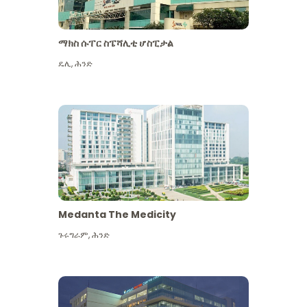
ማክስ ሱፐር ስፔሻሊቲ ሆስፒታል
ዴሊ
,
ሕንድ
Medanta The Medicity
ጉሩግራም
,
ሕንድ