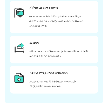
ከችግር ነጻ የሆነ ህክምና
በአገሪቱ ውስጥ ካሉ ልምድ ያላቸው ዶክተሮች ጋር
በጣም ታዋቂ በሆኑ ሆስፒታሎች ውስጥ የተሻለውን
እንክብካቤ ያግኙ
መፍሰስ
ከችግር ነጻ የሆነ የማስወጣት ሂደት ከሰነዶች እና ሌሎች
መገልገያዎች ጋር ይንከባከባል።
ክትትል የሚደረግበት እንክብካቤ
ድህረ-ፈሳሽ መደበኛ ክትትል እና የመድኃኒት
ማሟያዎችን በሙሉ ይቀበላል