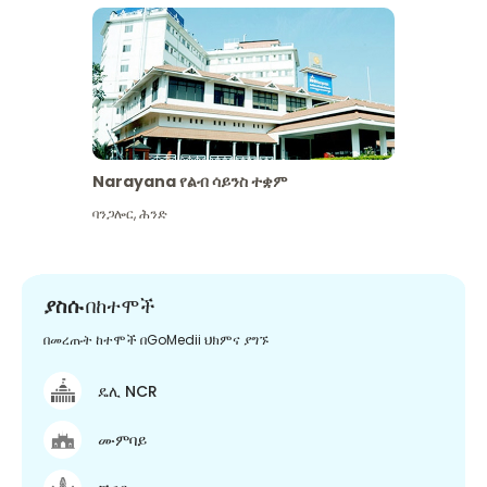
Narayana የልብ ሳይንስ ተቋም
ባንጋሎር
,
ሕንድ
ያስሱ
በከተሞች
በመረጡት ከተሞች በGoMedii ህክምና ያግኙ
ዴሊ NCR
ሙምባይ