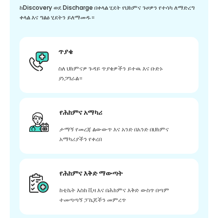
ከDiscovery ወደ Discharge በቀላል ሂደት የህክምና ጉዞዎን የተሳካ ለማድረግ
ቀላል እና ግልፅ ሂደትን ይለማመዱ።
ጥያቄ
ስለ ህክምናዎ ጉዳይ ጥያቄዎችን ይተዉ እና ቡድኑ
ያነጋግራል።
የሕክምና አማካሪ
ታማኝ የመረጃ ልውውጥ እና አንድ በአንድ በህክምና
አማካሪያችን የቀረበ
የሕክምና እቅድ ማውጣት
ከቲኬት እስከ ቪዛ እና በሕክምና እቅድ ውስጥ በጣም
ተመጣጣኝ ፓኬጆችን መምረጥ