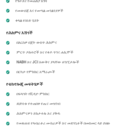
የጉዞ እና የመጠለያ እገዛ
የመውሰጃ እና የመጣል መገልገያዎች
ቀላል የሰነድ ሂደት
የሕክምና እሽጎች
በእርስዎ በጀት ውስጥ ሕክምና
ምርጥ ዶክተሮች እና የቀዶ ጥገና ሐኪሞች
NABH እና JCI እውቅና ያላቸው ሆስፒታሎች
በርካታ የምክክር አማራጮች
የቴክኖሎጂ መፍትሄዎች
በፍላጎት የቪዲዮ ምክክር
ደህንነቱ የተጠበቀ የጤና መዝገብ
ሕክምናዎን ይከታተሉ እና ያቅዱ
የመጽሐፍ የላብራቶሪ ሙከራዎች እና መድሃኒቶች በመስመር ላይ ይዘዙ