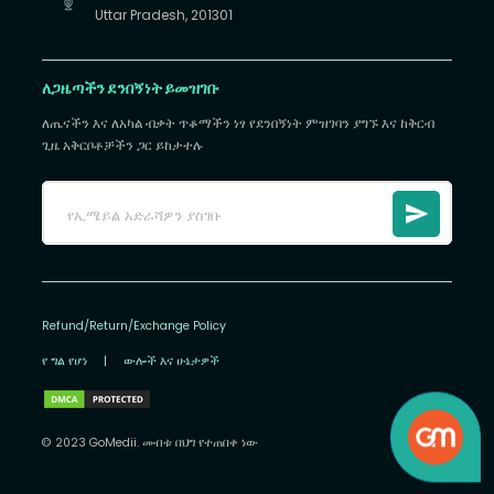
Uttar Pradesh, 201301
ለጋዜጣችን ደንበኝነት ይመዝገቡ
ለጤናችን እና ለአካል ብቃት ጥቆማችን ነፃ የደንበኝነት ምዝገባን ያግኙ እና ከቅርብ
ጊዜ አቅርቦቶቻችን ጋር ይከታተሉ
Refund/Return/Exchange Policy
የ ግል የሆነ
|
ውሎች እና ሁኔታዎች
© 2023 GoMedii. መብቱ በህግ የተጠበቀ ነው