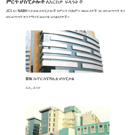
ምርጥ ሆስፒታሎች
ለእርስዎ ፍላጎቶች
JCI እና NABH የታወቁ ሆስፒታሎች ከምርጥ የህክምና ባለሙያዎች ጋር በተመጣጣኝ ዋጋ
በተመጣጣኝ ዋጋ የሚገኙ ዘመናዊ መገልገያዎች።
Blk ሱፐር ስፔሻሊቲ ሆስፒታል
ዴሊ
,
ሕንድ