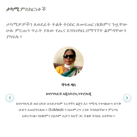
ታካሚ
ምስክርነቶች
ታካሚዎቻችን ለወደፊት ትልቅ ትስስር ለመፍጠር በህክምና ጉዟቸው
ሁሉ ምርጡን ጥራት ያለው የጤና እንክብካቤ በማግኘት ልምዳቸውን
ያካፍሉ።
ሻንዳ ዳስ
ከባንግላዴሽ ለጂስትሮኢንትሮሎጂ
ከባንግላዲሽ ወደ ህንድ እንድታከም የረዳኝን ልጄን እና ጎሜዲ የተባለውን ድንቅ
ቡድን አመሰግናለው። GoMedii ን በመምረጥ ረገድ ትክክለኛውን ምርጫ
አድርገናል። ከህክምና በኋላም ቢሆን ከእኛ ጋር ትልቅ ትስስር አላቸው።