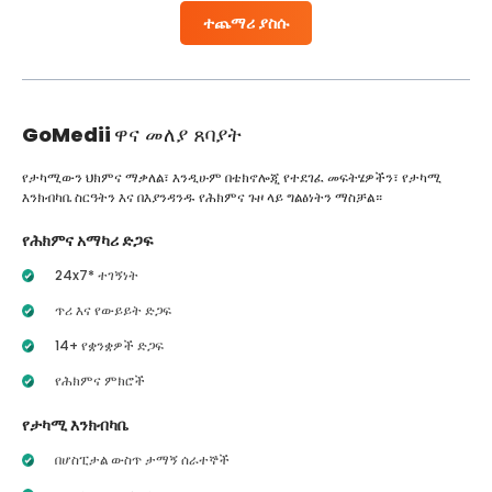
ተጨማሪ ያስሱ
GoMedii
ዋና መለያ ጸባያት
የታካሚውን ህክምና ማቃለል፣ እንዲሁም በቴክኖሎጂ የተደገፈ መፍትሄዎችን፣ የታካሚ
እንክብካቤ ስርዓትን እና በእያንዳንዱ የሕክምና ጉዞ ላይ ግልፅነትን ማስቻል።
የሕክምና አማካሪ ድጋፍ
24x7* ተገኝነት
ጥሪ እና የውይይት ድጋፍ
14+ የቋንቋዎች ድጋፍ
የሕክምና ምክሮች
የታካሚ እንክብካቤ
በሆስፒታል ውስጥ ታማኝ ሰራተኞች