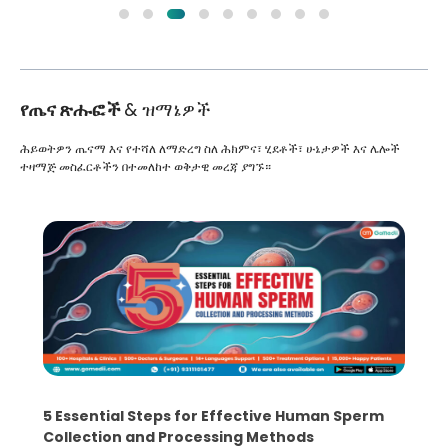
የጤና ጽሑፎች
& ዝማኔዎች
ሕይወትዎን ጤናማ እና የተሻለ ለማድረግ ስለ ሕክምና፣ ሂደቶች፣ ሁኔታዎች እና ሌሎች
ተዛማጅ መስፈርቶችን በተመለከተ ወቅታዊ መረጃ ያግኙ።
5 Essential Steps for Effective Human Sperm
Collection and Processing Methods