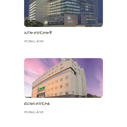
አፖሎ ሆስፒታሎች
ባንጋሎር
,
ሕንድ
ተጨማሪ ይመልከቱ
ፎርቲስ ሆስፒታል
ባንጋሎር
,
ሕንድ