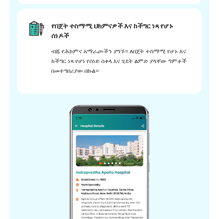
የበጀት ተስማሚ ህክምናዎች እና ከችግር ነጻ የሆኑ
ሰነዶች
ብጁ የሕክምና አማራጮችን ያግኙ። ለበጀት ተስማሚ የሆኑ እና
ከችግር ነጻ የሆነ የሰነድ ሰቀላ እና ሂደት ልምድ ያላቸው ግምቶች
በመተግበሪያው በኩል።