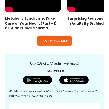
Metabolic Syndrome: Take
Surprising Reasons fo
Care of Your Heart (Part - 1) |
in Adults By Dr. Mudas
Dr. Ajay Kumar Sharma
ሁሉንም ይመልከቱ
አውርድ
GoMedii መተግበሪያ
በ ላይ ይገኛል።
በGoMedii መተግበሪያ ላይ ባለው ክትትል እና ክትትል ለሁሉም የህክምና ፍላጎቶችዎ
በቴክኖሎጂ የሚመራ የአንድ ጊዜ መፍትሄ።