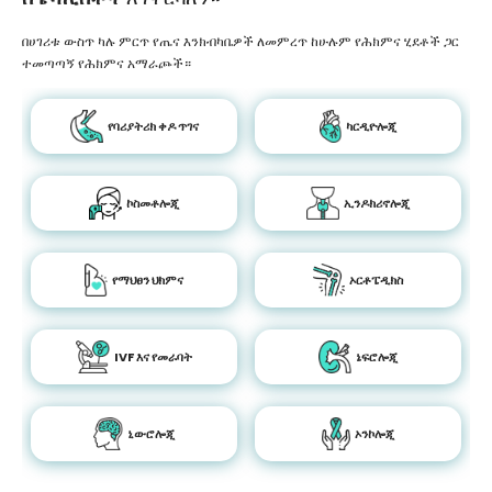
በሀገሪቱ ውስጥ ካሉ ምርጥ የጤና እንክብካቤዎች ለመምረጥ ከሁሉም የሕክምና ሂደቶች ጋር
ተመጣጣኝ የሕክምና አማራጮች።
የባሪያትሪክ ቀዶ ጥገና
ካርዲዮሎጂ
ኮስመቶሎጂ
ኢንዶክሪኖሎጂ
የማህፀን ህክምና
ኦርቶፔዲክስ
IVF እና የመራባት
ኔፍሮሎጂ
ኒውሮሎጂ
ኦንኮሎጂ