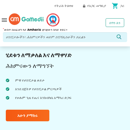
shopping_cart
የትራክ ትዕዛዝ
የአጋር መግቢያ
ጋሪ
menu
ስግን እን
*
ውስጥ በመፈለግ ላይ
Amharic
ቋንቋውን ከላይ ቀይር።
ሂደቱን ለማቃለል እና ለማዋሃድ
ሕክምናውን ለማግኘት
ምቹ የሆስፒታል ቆይታ
እንደ በጀትዎ የሆስፒታል ምርጫዎች
የሁሉም ጊዜ የጤና እንክብካቤ አማካሪ ድጋፍ
አሁን ያማክሩ