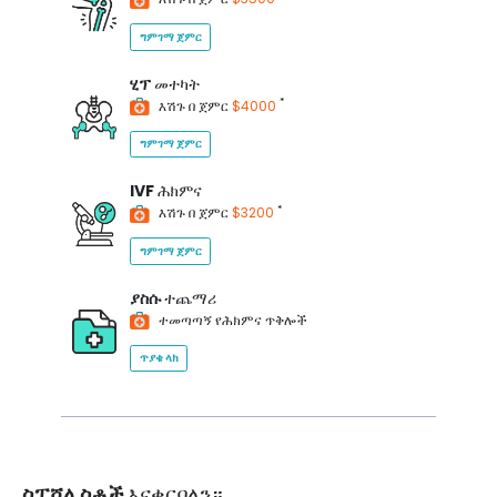
ግምገማ ጀምር
ሂፕ
መተካት
*
እሽጉ በ ጀምር
$4000
ግምገማ ጀምር
IVF
ሕክምና
*
እሽጉ በ ጀምር
$3200
ግምገማ ጀምር
ያስሱ
ተጨማሪ
ተመጣጣኝ የሕክምና ጥቅሎች
ጥያቄ ላክ
ስፔሻሊስቶች
እናቀርባለን።