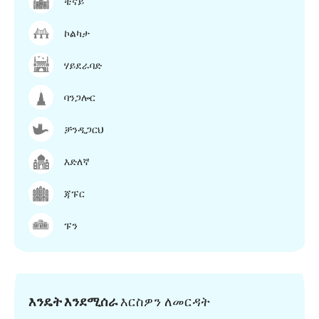
ቼናይ
ኮልካታ
ሃይደራባድ
ባንጋሎር
ቻንዲጋርህ
እድለኛ
ጃፑር
ፑን
እንዴት እንደሚሰራ
እርስዎን ለመርዳት