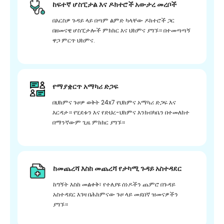
ከፍተኛ ሆስፒታል እና ዶክተሮች አውታረ መረቦች
በእርስዎ ጉዳይ ላይ በጣም ልምድ ካላቸው ዶክተሮች ጋር
በዘመናዊ ሆስፒታሎች ምክክር እና ህክምና ያግኙ። በተመጣጣኝ
ዋጋ ምርጥ ህክምና.
የማያቋርጥ አማካሪ ድጋፍ
በህክምና ጉዞዎ ወቅት 24x7 የህክምና አማካሪ ድጋፍ እና
እርዳታ። የሂደቱን እና የድህረ-ህክምና እንክብካቤን በተመለከተ
በማንኛውም ጊዜ ምክክር ያግኙ።
ከመጨረሻ እስከ መጨረሻ የታካሚ ጉዳይ አስተዳደር
ከግኝት እስከ መልቀቅ፣ የተለያዩ ሰነዶችን ጨምሮ በጉዳይ
አስተዳደር እገዛ በሕክምናው ጉዞ ላይ መደበኛ ዝመናዎችን
ያግኙ።