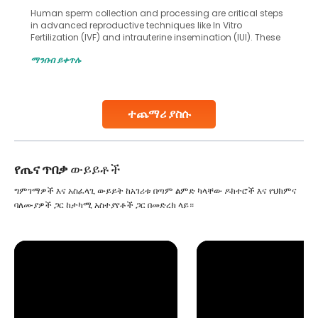
Human sperm collection and processing are critical steps
in advanced reproductive techniques like In Vitro
Fertilization (IVF) and intrauterine insemination (IUI). These
methods enable medical professionals to tackle fertility
ማንበብ ይቀጥሉ
challenges and help couples achieve their dream of
parenthood. Skilled technicians collect sperm using
specialized procedures to ensure optimal quality. Once
collected, they process the
ተጨማሪ ያስሱ
Continue Reading
የጤና ጥበቃ
ውይይቶች
ግምገማዎች እና አስፈላጊ ውይይት ከአገሪቱ በጣም ልምድ ካላቸው ዶክተሮች እና የህክምና
ባለሙያዎች ጋር ከታካሚ አስተያየቶች ጋር በመድረክ ላይ።