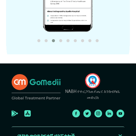
NABH የተረጋገጠ የጤና እንክብካቤ
መድረክ
በህንድ ውስጥ ከፍተኛ ሆስፒታሎች