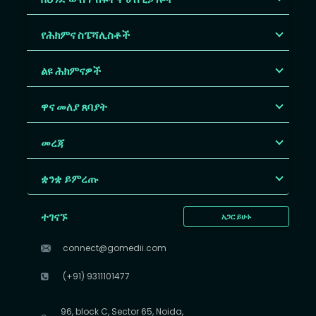
የሕክምና ስፔሻሊስቶች
ልዩ ሕክምናዎች
ዋና መለያ ጸባያት
መረጃ
ቋንቋ ይምረጡ
ተገናኙ
አጋር ይሁኑ
connect@gomedii.com
(+91) 9311101477
96, block C, Sector 65, Noida,