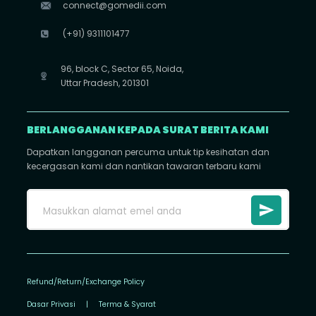
connect@gomedii.com
(+91) 9311101477
96, block C, Sector 65, Noida,
Uttar Pradesh, 201301
BERLANGGANAN KEPADA SURAT BERITA KAMI
Dapatkan langganan percuma untuk tip kesihatan dan
kecergasan kami dan nantikan tawaran terbaru kami
Refund/Return/Exchange Policy
Dasar Privasi
|
Terma & Syarat