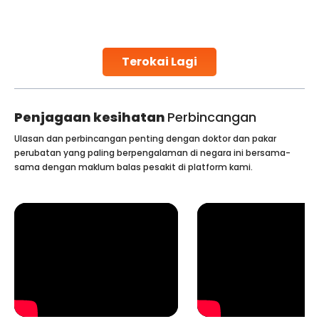
challenges and help couples achieve their dream of
parenthood. Skilled technicians collect sperm using
specialized procedures to ensure optimal quality. Once
collected, they process the
Terokai Lagi
Continue Reading
Penjagaan kesihatan
Perbincangan
Ulasan dan perbincangan penting dengan doktor dan pakar
perubatan yang paling berpengalaman di negara ini bersama-
sama dengan maklum balas pesakit di platform kami.