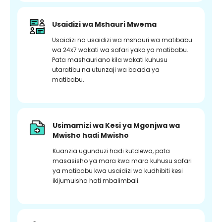
Usaidizi wa Mshauri Mwema
Usaidizi na usaidizi wa mshauri wa matibabu
wa 24x7 wakati wa safari yako ya matibabu.
Pata mashauriano kila wakati kuhusu
utaratibu na utunzaji wa baada ya
matibabu.
Usimamizi wa Kesi ya Mgonjwa wa
Mwisho hadi Mwisho
Kuanzia ugunduzi hadi kutolewa, pata
masasisho ya mara kwa mara kuhusu safari
ya matibabu kwa usaidizi wa kudhibiti kesi
ikijumuisha hati mbalimbali.