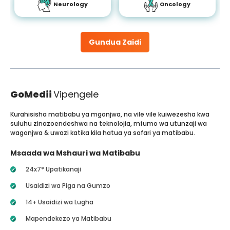
Neurology
Oncology
Gundua Zaidi
GoMedii
Vipengele
Kurahisisha matibabu ya mgonjwa, na vile vile kuiwezesha kwa
suluhu zinazoendeshwa na teknolojia, mfumo wa utunzaji wa
wagonjwa & uwazi katika kila hatua ya safari ya matibabu.
Msaada wa Mshauri wa Matibabu
24x7* Upatikanaji
Usaidizi wa Piga na Gumzo
14+ Usaidizi wa Lugha
Mapendekezo ya Matibabu