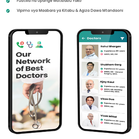
Fuatilia na Upange Matibabu Yako
Vipimo vya Maabara ya Kitabu & Agiza Dawa Mtandaoni