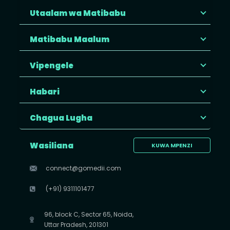
Utaalam wa Matibabu
Matibabu Maalum
Vipengele
Habari
Chagua Lugha
Wasiliana
KUWA MPENZI
connect@gomedii.com
(+91) 9311101477
96, block C, Sector 65, Noida,
Uttar Pradesh, 201301