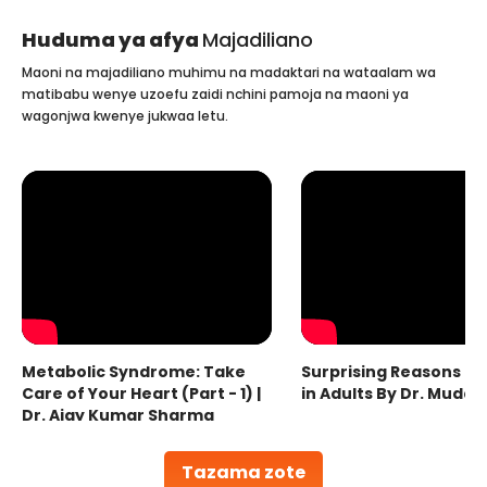
Huduma ya afya
Majadiliano
Maoni na majadiliano muhimu na madaktari na wataalam wa
matibabu wenye uzoefu zaidi nchini pamoja na maoni ya
wagonjwa kwenye jukwaa letu.
Metabolic Syndrome: Take
Surprising Reasons fo
Care of Your Heart (Part - 1) |
in Adults By Dr. Mudas
Dr. Ajay Kumar Sharma
Tazama zote