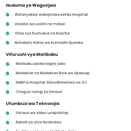
Huduma ya Wagonjwa
Wafanyakazi waliojitolea katika Hospitali
Usaidizi wa usafiri na malazi
Vifaa vya Kuchukua na Kuacha
Mchakato Rahisi wa Kuhifadhi Nyaraka
Vifurushi vya Matibabu
Matibabu katika bajeti yako
Madaktari na Madaktari Bora wa Upasuaji
NABH & Hospitali Zilizoidhinishwa na JCI
Chaguzi nyingi za Ushauri
Ufumbuzi wa Teknolojia
Ushauri wa Video unapohitaji
Rekodi ya afya iliyolindwa