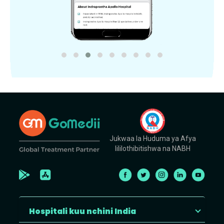
Jukwaa la Huduma ya Afya
lililothibitishwa na NABH
Hospitali kuu nchini India