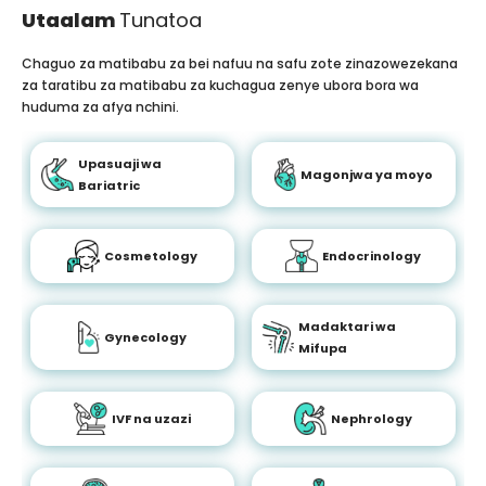
Utaalam
Tunatoa
Chaguo za matibabu za bei nafuu na safu zote zinazowezekana
za taratibu za matibabu za kuchagua zenye ubora bora wa
huduma za afya nchini.
Upasuaji wa
Magonjwa ya moyo
Bariatric
Cosmetology
Endocrinology
Madaktari wa
Gynecology
Mifupa
IVF na uzazi
Nephrology