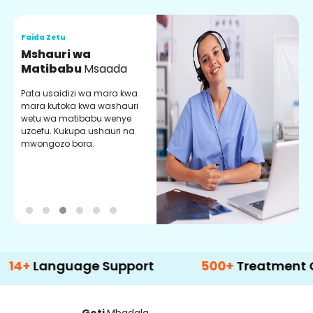
Faida Zetu
F
Mshauri wa
V
Matibabu
Msaada
U
Pata usaidizi wa mara kwa
U
mara kutoka kwa washauri
m
wetu wa matibabu wenye
z
uzoefu. Kukupa ushauri na
w
mwongozo bora.
b
nguage Support
500+
Treatment Options