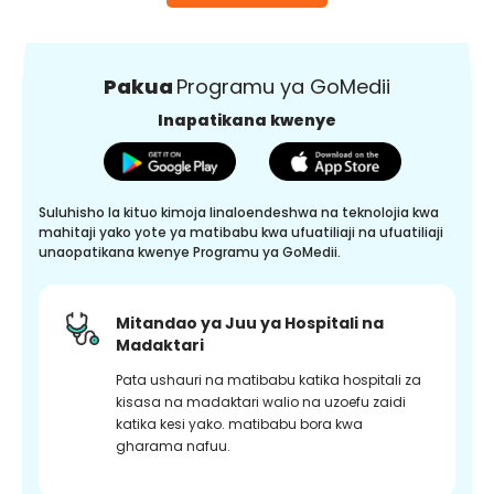
Pakua
Programu ya GoMedii
Inapatikana kwenye
Suluhisho la kituo kimoja linaloendeshwa na teknolojia kwa
mahitaji yako yote ya matibabu kwa ufuatiliaji na ufuatiliaji
unaopatikana kwenye Programu ya GoMedii.
Mitandao ya Juu ya Hospitali na
Madaktari
Pata ushauri na matibabu katika hospitali za
kisasa na madaktari walio na uzoefu zaidi
katika kesi yako. matibabu bora kwa
gharama nafuu.