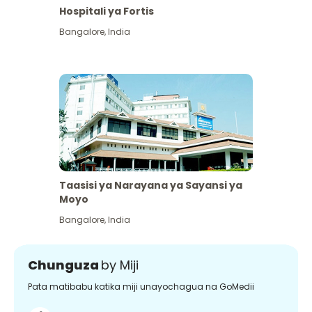
Hospitali ya Fortis
Bangalore
,
India
Taasisi ya Narayana ya Sayansi ya
Moyo
Bangalore
,
India
Chunguza
by Miji
Pata matibabu katika miji unayochagua na GoMedii