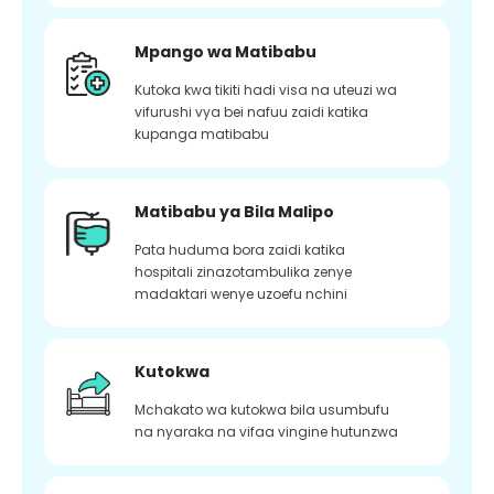
Mpango wa Matibabu
Kutoka kwa tikiti hadi visa na uteuzi wa
vifurushi vya bei nafuu zaidi katika
kupanga matibabu
Matibabu ya Bila Malipo
Pata huduma bora zaidi katika
hospitali zinazotambulika zenye
madaktari wenye uzoefu nchini
Kutokwa
Mchakato wa kutokwa bila usumbufu
na nyaraka na vifaa vingine hutunzwa