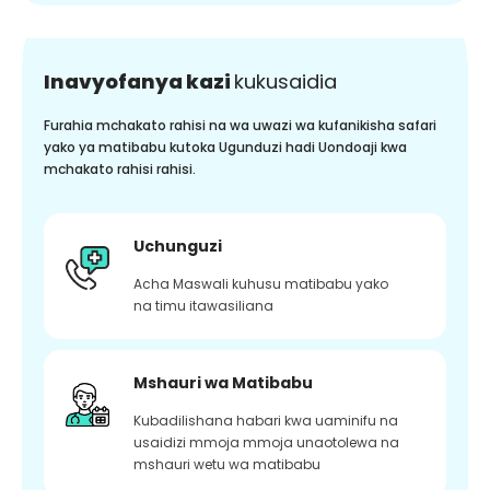
Inavyofanya kazi
kukusaidia
Furahia mchakato rahisi na wa uwazi wa kufanikisha safari
yako ya matibabu kutoka Ugunduzi hadi Uondoaji kwa
mchakato rahisi rahisi.
Uchunguzi
Acha Maswali kuhusu matibabu yako
na timu itawasiliana
Mshauri wa Matibabu
Kubadilishana habari kwa uaminifu na
usaidizi mmoja mmoja unaotolewa na
mshauri wetu wa matibabu