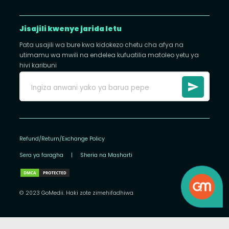
Jisajili kwenye jarida letu
Pata usajili wa bure kwa kidokezo chetu cha afya na
utimamu wa mwili na endelea kufuatilia matoleo yetu ya
hivi karibuni
Refund/Return/Exchange Policy
Sera ya faragha
|
Sheria na Masharti
© 2023 GoMedii. Haki zote zimehifadhiwa