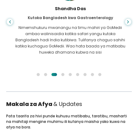
Shandha Das
Kutoka Bangladesh kwa Gastroenterology
Nimemshukuru mwanangu na timu mahiri ya GoMedii
ambao walinisaidia katika safari yangu kutoka
Bangladesh hadi India kutibiwa. Tulifanya chaguo sahihi
katika kuchagua GoMedii. Wao hata baada ya matibabu
huweka dhamana kubwa na sisi
Makala za Afya
& Updates
Pata taarifa za hivi punde kuhusu matibabu, taratibu, masharti
na mahitaji mengine muhimu ili kufanya maisha yako kuwa na
afya na bora.