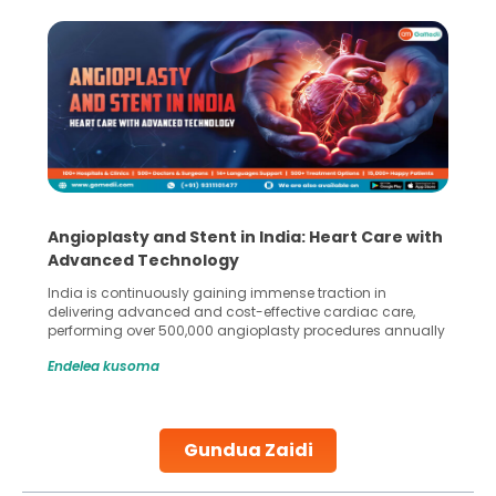
Angioplasty and Stent in India: Heart Care with
Advanced Technology
India is continuously gaining immense traction in
delivering advanced and cost-effective cardiac care,
performing over 500,000 angioplasty procedures annually
with a success rate exceeding 90%. Patients across the
Endelea kusoma
globe are searching for treatments like angioplasty and
stent placement in Indian hospitals, owing to the
combination of high-quality care and affordability.
Studies, such as one published
Gundua Zaidi
Continue Reading