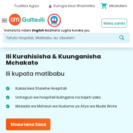
shopping_cart
Fuatilia Agizo
Kuingia kwa Washirika
Mkokoteni
menu
Weka sahihi
*
Inatafuta ndani
English
Badilisha Lugha kutoka juu.
Ili Kurahisisha & Kuunganisha
Mchakato
Ili kupata matibabu
Kukaa kwa Starehe Hospitali
Uchaguzi wa hospitali kulingana na bajeti yako
Msaada wa Mshauri wa Huduma ya Afya wa Muda Wote
Shauriana Sasa