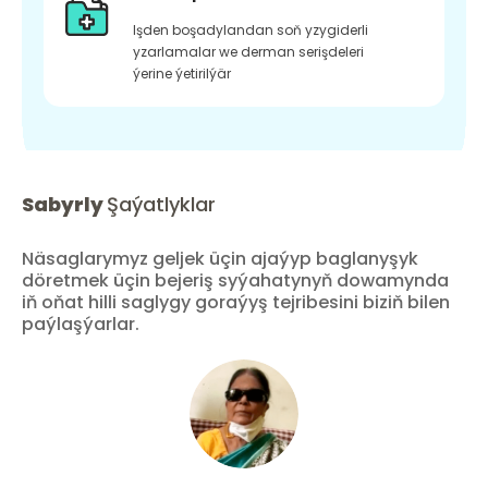
Işden boşadylandan soň yzygiderli
yzarlamalar we derman serişdeleri
ýerine ýetirilýär
Sabyrly
Şaýatlyklar
Näsaglarymyz geljek üçin ajaýyp baglanyşyk
döretmek üçin bejeriş syýahatynyň dowamynda
iň oňat hilli saglygy goraýyş tejribesini biziň bilen
paýlaşýarlar.