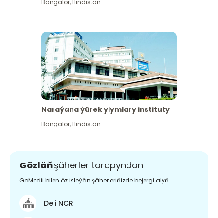
Bangalor
,
Hindistan
Naraýana ýürek ylymlary instituty
Bangalor
,
Hindistan
Gözläň
şäherler tarapyndan
GoMedii bilen öz isleýän şäherleriňizde bejergi alyň
Deli NCR