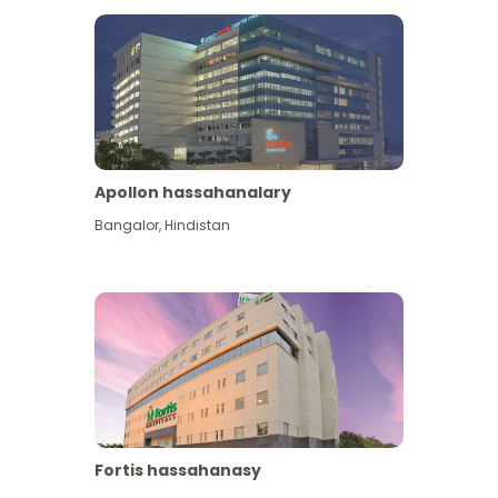
Apollon hassahanalary
Has giňişleýin gör
Bangalor
,
Hindistan
Fortis hassahanasy