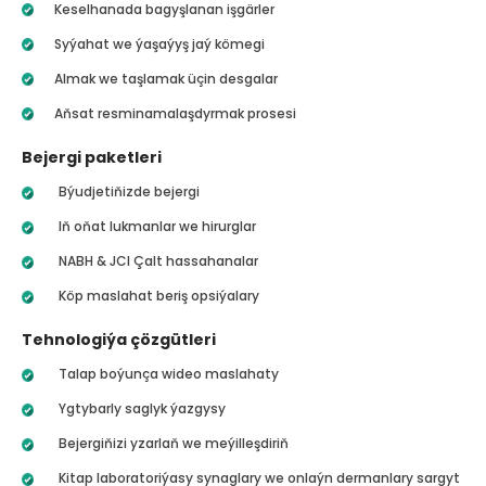
Keselhanada bagyşlanan işgärler
Syýahat we ýaşaýyş jaý kömegi
Almak we taşlamak üçin desgalar
Aňsat resminamalaşdyrmak prosesi
Bejergi paketleri
Býudjetiňizde bejergi
Iň oňat lukmanlar we hirurglar
NABH & JCI Çalt hassahanalar
Köp maslahat beriş opsiýalary
Tehnologiýa çözgütleri
Talap boýunça wideo maslahaty
Ygtybarly saglyk ýazgysy
Bejergiňizi yzarlaň we meýilleşdiriň
Kitap laboratoriýasy synaglary we onlaýn dermanlary sargyt