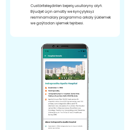
Custöriteleşdirilen bejeriş usullaryny alyň.
Býudjet üçin amatly we kynçylyksyz
resminamalary programma arkaly ýüklemek
we gaýtadan işlemek tejribesi.