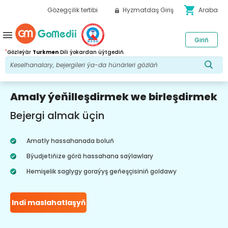
shopping_cart
Gözegçilik tertibi
Hyzmatdaş Giriş
Araba
menu
Giriň
*
Gözleýär
Turkmen
Dili ýokardan üýtgediň.
Amaly ýeňilleşdirmek we birleşdirmek
Bejergi almak üçin
Amatly hassahanada boluň
Býudjetiňize görä hassahana saýlawlary
Hemişelik saglygy goraýyş geňeşçisiniň goldawy
Indi maslahatlaşyň