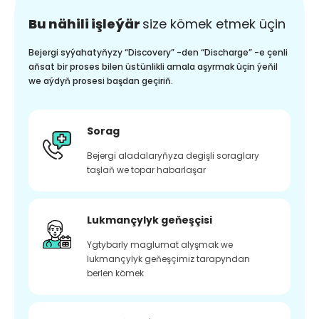
Bu nähili işleýär
size kömek etmek üçin
Bejergi syýahatyňyzy “Discovery” -den “Discharge” -e çenli
aňsat bir proses bilen üstünlikli amala aşyrmak üçin ýeňil
we aýdyň prosesi başdan geçiriň.
Sorag
Bejergi aladalaryňyza degişli soraglary
taşlaň we topar habarlaşar
Lukmançylyk geňeşçisi
Ygtybarly maglumat alyşmak we
lukmançylyk geňeşçimiz tarapyndan
berlen kömek