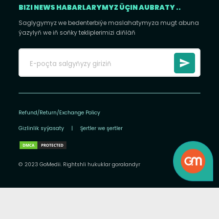
BIZI NEWS HABARLARYMYZ ÜÇIN AUBRATY ..
Saglygymyz we bedenterbiýe maslahatymyza mugt abuna
ýazylyň we iň soňky tekliplerimizi diňläň
Refund/Return/Exchange Policy
Gizlinlik syýasaty
|
Şertler we şertler
© 2023 GoMedii. Rightshli hukuklar goralandyr