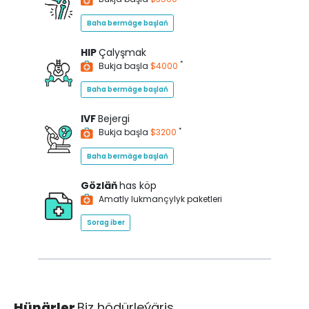
Baha bermäge başlaň
HIP
Çalyşmak
*
Bukja başla
$4000
Baha bermäge başlaň
IVF
Bejergi
*
Bukja başla
$3200
Baha bermäge başlaň
Gözläň
has köp
Amatly lukmançylyk paketleri
Sorag iber
Hünärler
Biz hödürleýäris