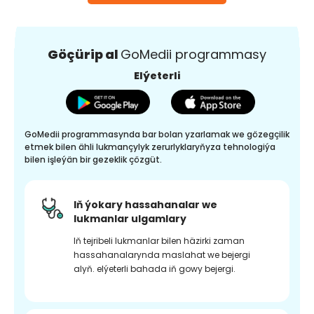
Göçürip al
GoMedii programmasy
Elýeterli
GoMedii programmasynda bar bolan yzarlamak we gözegçilik
etmek bilen ähli lukmançylyk zerurlyklaryňyza tehnologiýa
bilen işleýän bir gezeklik çözgüt.
Iň ýokary hassahanalar we
lukmanlar ulgamlary
Iň tejribeli lukmanlar bilen häzirki zaman
hassahanalarynda maslahat we bejergi
alyň. elýeterli bahada iň gowy bejergi.