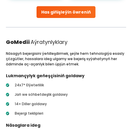
Has giňişleýin öwreniň
GoMedii
Aýratynlyklary
Näsagyň bejergisini ýeňilleşdirmek, şeýle hem tehnologiýa esasly
çözgütler, hassalara ideg ulgamy we bejeriş syýahatynyň her
ädiminde aç-açanlyk bilen üpjün etmek.
Lukmançylyk geňeşçisiniň goldawy
24x7* Elýeterlilik
Jaň we söhbetdeşlik goldawy
14+ Diller goldawy
Bejergi teklipleri
Näsaglara ideg