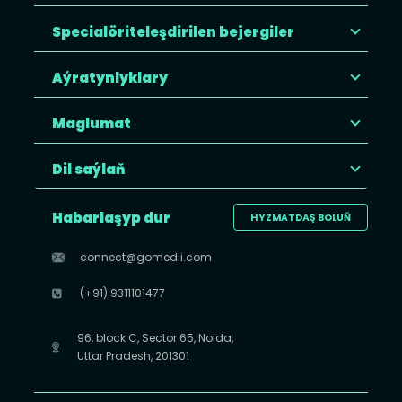
Specialöriteleşdirilen bejergiler
Aýratynlyklary
Maglumat
Dil saýlaň
Habarlaşyp dur
HYZMATDAŞ BOLUŇ
connect@gomedii.com
(+91) 9311101477
96, block C, Sector 65, Noida,
Uttar Pradesh, 201301