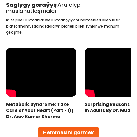
Saglygy goraýyş
Ara alyp
maslahatlaşmalar
Iň tejribeli lukmanlar we lukmançylyk hünärmenleri bilen biziň
platformamyzda näsaglaryň pikirleri bilen synlar we möhüm
çekişme.
Metabolic Syndrome: Take
Surprising Reasons fo
Care of Your Heart (Part - 1) |
in Adults By Dr. Mudas
Dr. Ajay Kumar Sharma
Hemmesini gormek