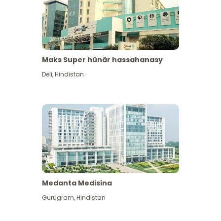
Maks Super hünär hassahanasy
Deli
,
Hindistan
Medanta Medisina
Gurugram
,
Hindistan