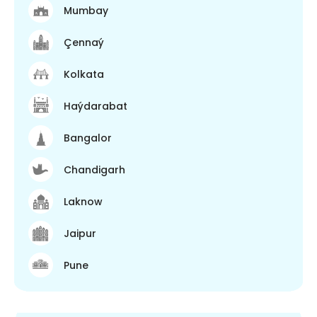
Mumbay
Çennaý
Kolkata
Haýdarabat
Bangalor
Chandigarh
Laknow
Jaipur
Pune