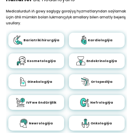
Medicalurduň iň gowy saglygy goraýyş hyzmatlaryndan saýlamak
üçin ähli mümkin bolan lukmançylyk amallary bilen amatly bejeriş
usullary.
Bariatriki hirurgiýa
Kardiologiýa
Kosmetologiýa
Endokrinologiýa
Ginekologiýa
Ortopediýa
IVF we öndürijilik
Nefrologiýa
Newrologiýa
Onkologiýa