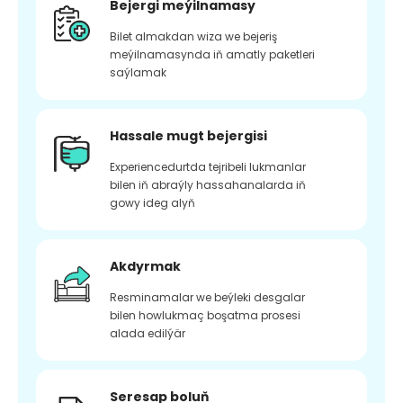
Bejergi meýilnamasy
Bilet almakdan wiza we bejeriş
meýilnamasynda iň amatly paketleri
saýlamak
Hassale mugt bejergisi
Experiencedurtda tejribeli lukmanlar
bilen iň abraýly hassahanalarda iň
gowy ideg alyň
Akdyrmak
Resminamalar we beýleki desgalar
bilen howlukmaç boşatma prosesi
alada edilýär
Seresap boluň