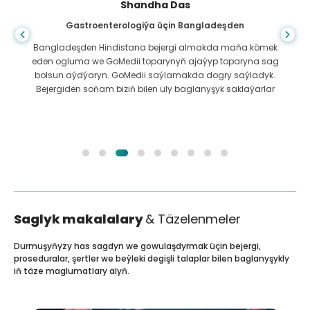
Shandha Das
Gastroenterologiýa üçin Bangladeşden
Bangladeşden Hindistana bejergi almakda maňa kömek
eden ogluma we GoMedii toparynyň ajaýyp toparyna sag
bolsun aýdýaryn. GoMedii saýlamakda dogry saýladyk.
Bejergiden soňam biziň bilen uly baglanyşyk saklaýarlar
Saglyk makalalary
& Täzelenmeler
Durmuşyňyzy has sagdyn we gowulaşdyrmak üçin bejergi,
proseduralar, şertler we beýleki degişli talaplar bilen baglanyşykly
iň täze maglumatlary alyň.