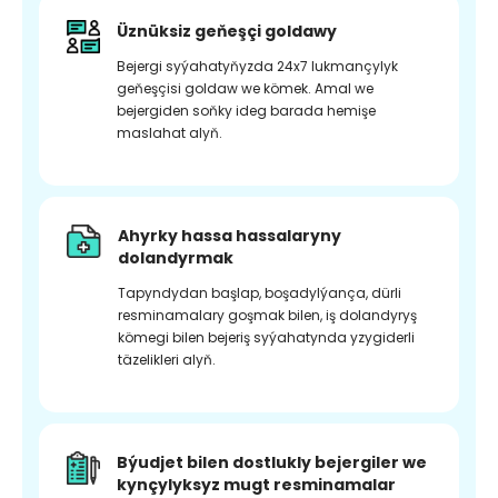
Üznüksiz geňeşçi goldawy
Bejergi syýahatyňyzda 24x7 lukmançylyk
geňeşçisi goldaw we kömek. Amal we
bejergiden soňky ideg barada hemişe
maslahat alyň.
Ahyrky hassa hassalaryny
dolandyrmak
Tapyndydan başlap, boşadylýança, dürli
resminamalary goşmak bilen, iş dolandyryş
kömegi bilen bejeriş syýahatynda yzygiderli
täzelikleri alyň.
Býudjet bilen dostlukly bejergiler we
kynçylyksyz mugt resminamalar