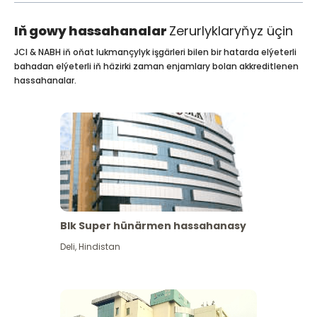
Iň gowy hassahanalar
Zerurlyklaryňyz üçin
JCI & NABH iň oňat lukmançylyk işgärleri bilen bir hatarda elýeterli
bahadan elýeterli iň häzirki zaman enjamlary bolan akkreditlenen
hassahanalar.
Blk Super hünärmen hassahanasy
Deli
,
Hindistan