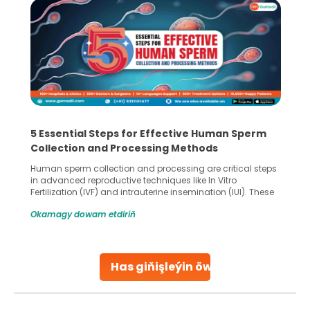
5 Essential Steps for Effective Human Sperm
Collection and Processing Methods
Human sperm collection and processing are critical steps
in advanced reproductive techniques like In Vitro
Fertilization (IVF) and intrauterine insemination (IUI). These
methods enable medical professionals to tackle fertility
Okamagy dowam etdiriň
challenges and help couples achieve their dream of
parenthood. Skilled technicians collect sperm using
specialized procedures to ensure optimal quality. Once
collected, they process the
Has giňişleýin öwreniň
Continue Reading