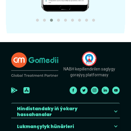
NABH kepillendirilen saglygy
goraýyş platformasy
Hindistandaky iň ýokary
hassahanalar
Lukmançylyk hünärleri