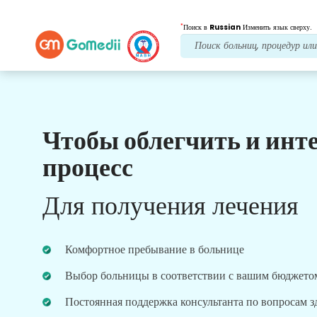
*
Поиск в
Russian
Изменить язык сверху.
Чтобы облегчить и инт
Наши преимущества
процесс
Лечение после
последующий уход
Для получения лечения
Получите круглосуточную медицинскую
поддержку и поддержку пациентов, а наша
команда всегда решит ваши проблемы.
Комфортное пребывание в больнице
Регулярные обновления о ваших потребностях в
лечении.
Выбор больницы в соответствии с вашим бюджето
Постоянная поддержка консультанта по вопросам 