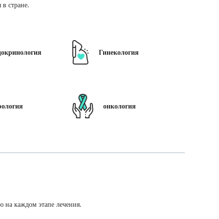
в стране.
докринология
Гинекология
рология
онкология
ю на каждом этапе лечения.