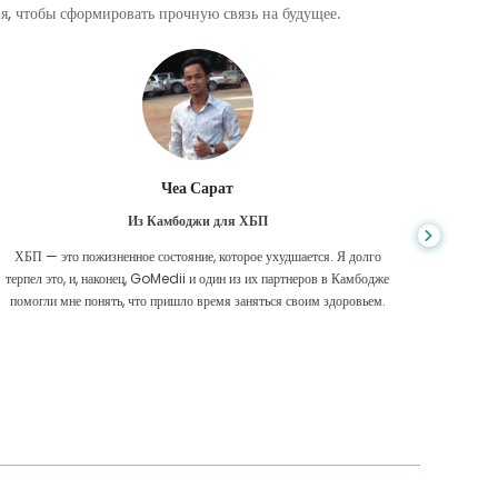
, чтобы сформировать прочную связь на будущее.
Чеа Сарат
Из Камбоджи для ХБП
ХБП — это пожизненное состояние, которое ухудшается. Я долго
Нико
терпел это, и, наконец, GoMedii и один из их партнеров в Камбодже
диагност
помогли мне понять, что пришло время заняться своим здоровьем.
были 