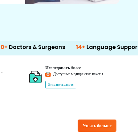
 & Surgeons
14+
Language Support
50
Исследовать
более
*
0
Доступные медицинские пакеты
Отправить запрос
Узнать больше