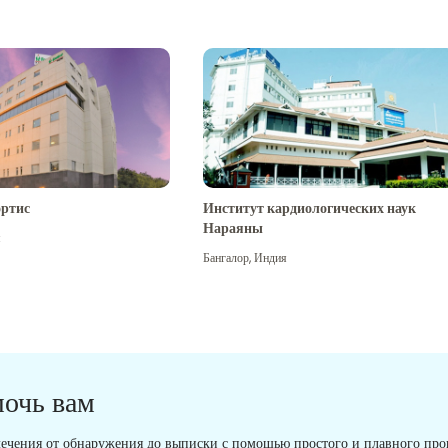
ртис
Институт кардиологических наук
Нараяны
я
Бангалор
,
Индия
мочь вам
ечения от обнаружения до выписки с помощью простого и плавного проц