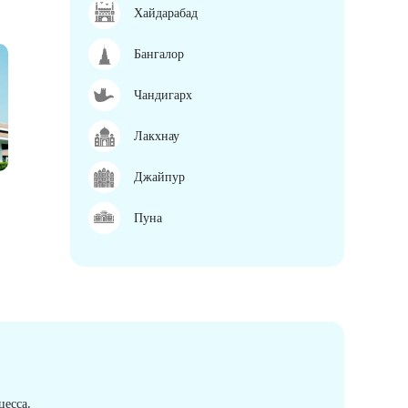
Хайдарабад
Бангалор
Чандигарх
Лакхнау
Джайпур
Пуна
есса.