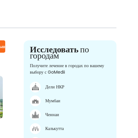
льше
Исследовать
по
городам
Получите лечение в городах по вашему
выбору с GoMedii
Дели НКР
Мумбаи
Ченнаи
Калькутта