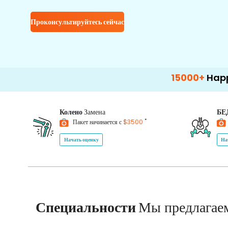
Проконсультируйтесь сейчас
15000+
Happy Patients
Колено
Замена
БЕ
*
Пакет начинается с
$3500
Начать оценку
На
Специальности
Мы предлагае