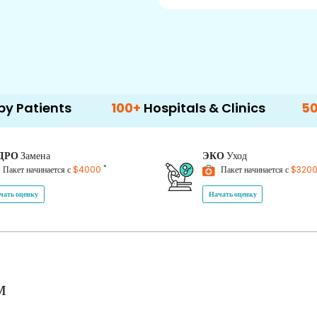
100+
Hospitals & Clinics
500+
Doctors
ДРО
Замена
ЭКО
Уход
*
Пакет начинается с
$4000
Пакет начинается с
$320
чать оценку
Начать оценку
м