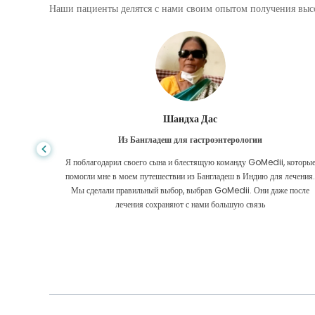
Наши пациенты делятся с нами своим опытом получения высо
Шандха Дас
Из Бангладеш для гастроэнтерологии
е того,
Я поблагодарил своего сына и блестящую команду GoMedii, которы
игде, даже
помогли мне в моем путешествии из Бангладеш в Индию для лечения
оровел
Мы сделали правильный выбор, выбрав GoMedii. Они даже после
 Большое
лечения сохраняют с нами большую связь