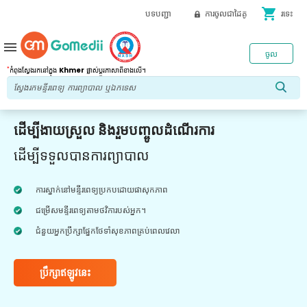
shopping_cart
បទបញ្ជា
ការចូលជាដៃគូ
រទេះ
menu
ចូល
*
កំពុងស្វែងរកនៅក្នុង
Khmer
ផ្លាស់ប្តូរភាសាពីខាងលើ។
ដើម្បីងាយស្រួល និងរួមបញ្ចូលដំណើរការ
ដើម្បីទទួលបានការព្យាបាល
ការស្នាក់នៅមន្ទីរពេទ្យប្រកបដោយផាសុកភាព
ជម្រើសមន្ទីរពេទ្យតាមថវិការបស់អ្នក។
ជំនួយអ្នកប្រឹក្សាផ្នែកថែទាំសុខភាពគ្រប់ពេលវេលា
ប្រឹក្សាឥឡូវនេះ