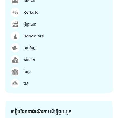
ចេនណៃ
Kolkata
អ៊ីដ្រាបាដ
Bangalore
ចាន់ឌីហ្គា
សំណាង
ចៃពួរ
ពុន
របៀបដែលវាដំណើរការ
ដើម្បី​ជួយ​អ្នក