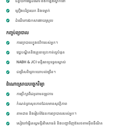
ជំនួយការធ្វើដំណើរ និងកន្លែងស្នាក់នៅ
គ្រឿងបរិក្ខារយក និងទម្លាក់
ដំណើរការឯកសារងាយស្រួល
កញ្ចប់ព្យាបាល
ការព្យាបាលក្នុងថវិការបស់អ្នក។
វេជ្ជបណ្ឌិតនិងគ្រូពេទ្យវះកាត់ល្អបំផុត
NABH & JCI មន្ទីរពេទ្យទទួលស្គាល់
ជម្រើសពិគ្រោះយោបល់ច្រើន។
ដំណោះស្រាយបច្ចេកវិទ្យា
ការប្រឹក្សាវីដេអូតាមតម្រូវការ
កំណត់ត្រាសុខភាពដែលមានសុវត្ថិភាព
តាមដាន និងរៀបចំផែនការព្យាបាលរបស់អ្នក។
សៀវភៅធ្វើតេស្តមន្ទីរពិសោធន៍ និងបញ្ជាទិញឱសថតាមអ៊ីនធឺណិត