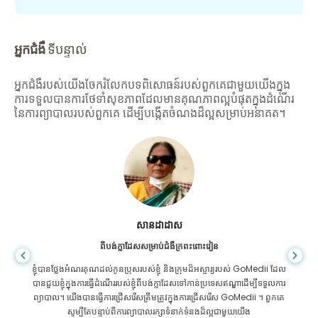
អ្នកជំងឺ
ទីបន្ទាល់
អ្នកជំងឺរបស់យើងចែករំលែកបទពិសោធន៍របស់ពួកគេជាមួយយើងក្នុង
ការទទួលបានការថែទាំសុខភាពដែលមានគុណភាពល្អបំផុតក្នុងដំណើរ
នៃការព្យាបាលរបស់ពួកគេ ដើម្បីបង្កើតចំណងដ៏ល្អសម្រាប់អនាគត។
សានដាដាស
ពីបង់ក្លាដែសសម្រាប់ជំងឺក្រពះពោះវៀន
ខ្ញុំបានថ្លែងអំណរគុណដល់កូនប្រុសរបស់ខ្ញុំ និងក្រុមដ៏អស្ចារ្យរបស់ GoMedii ដែល
បានជួយខ្ញុំក្នុងការធ្វើដំណើររបស់ខ្ញុំពីបង់ក្លាដែសទៅកាន់ប្រទេសឥណ្ឌាដើម្បីទទួលការ
ព្យាបាល។ យើងបានធ្វើការជ្រើសរើសត្រឹមត្រូវក្នុងការជ្រើសរើស GoMedii ។ ពួកគេ
សូម្បីតែបន្ទាប់ពីការព្យាបាលរក្សាទំនាក់ទំនងដ៏ល្អជាមួយយើង