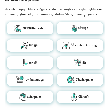
ជម្រើសនៃការព្យាបាលដែលមានតម្លៃសមរម្យ ជាមួយនឹងគ្រប់ជួរនៃនីតិវិធីវេជ្ជសាស្រ្តដែលអាចធ្វើ
ទៅបានដើម្បីជ្រើសរើសជាមួយនឹងគុណភាពល្អបំផុតនៃការថែទាំសុខភាពនៅក្នុងប្រទេស។
ការវះកាត់ Bariatric
ជំងឺបេះដូង
កែសម្ផស្ស
ជំងឺ endocrinology
រោគស្ត្រី
ឆ្អឹង
IVF និងការមានកូន
ជំងឺសរសៃប្រសាទ
សរសៃប្រសាទ
ជំងឺមហារីក