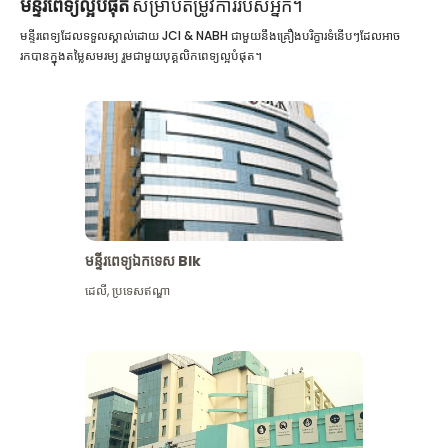
មន្ទីរពេទ្យល្អបំផុត
សម្រាប់តម្រូវការរបស់អ្នក។
មន្ទីរពេទ្យដែលទទួលស្គាល់ដោយ JCI & NABH ជាមួយនឹងគ្រឿងបរិក្ខារទំនើបៗដែលអាច
រកបានក្នុងតម្លៃសមរម្យ រួមជាមួយបុគ្គលិកពេទ្យល្អបំផុត។
មន្ទីរពេទ្យឯកទេស Blk
ដេលី
,
ប្រទេសឥណ្ឌា