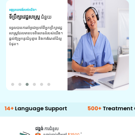
អត្ថប្រយោជន៍របស់យើង។
អត
ទីប្រឹក្សាវេជ្ជសាស្ត្រ
ជំនួយ
វ
យ
ទទួលបានការគាំទ្រជាប្រចាំពីអ្នកប្រឹក្សាវេជ្ជ
សាស្ត្រដែលមានបទពិសោធន៍របស់យើង។
ក
ផ្តល់ឱ្យអ្នកនូវដំបូន្មាន និងការណែនាំដ៏ល្អ
វ
បំផុត។
ប
ក្
ព
ឡ
anguage Support
500+
Treatment Option
ជង្គង់
ការជំនួស
*
កញ្ចប់ចាប់ផ្តើមនៅ
$3500