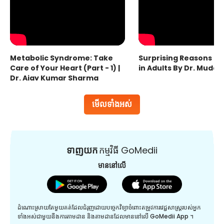
Metabolic Syndrome: Take
Surprising Reasons fo
Care of Your Heart (Part - 1) |
in Adults By Dr. Mudas
Dr. Ajay Kumar Sharma
មើលទាំងអស់
ទាញយក
កម្មវិធី GoMedii
មាននៅលើ
ដំណោះស្រាយតែមួយគត់ដែលជំរុញដោយបច្ចេកវិទ្យាចំពោះតម្រូវការវេជ្ជសាស្រ្តរបស់អ្នក
ទាំងអស់ជាមួយនឹងការតាមដាន និងតាមដានដែលមាននៅលើ GoMedii App ។