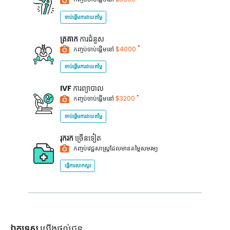
ចាប់ផ្តើមការវាយតម្លៃ
ត្រគាក
ការជំនួស
*
កញ្ចប់ចាប់ផ្តើមនៅ
$4000
ចាប់ផ្តើមការវាយតម្លៃ
IVF
ការព្យាបាល
*
កញ្ចប់ចាប់ផ្តើមនៅ
$3200
ចាប់ផ្តើមការវាយតម្លៃ
រុករក
ច្រើនទៀត
កញ្ចប់វេជ្ជសាស្ត្រដែលមានតម្លៃសមរម្យ
ផ្ញើការសាកសួរ
ឯកទេស
យើងផ្តល់ជូន