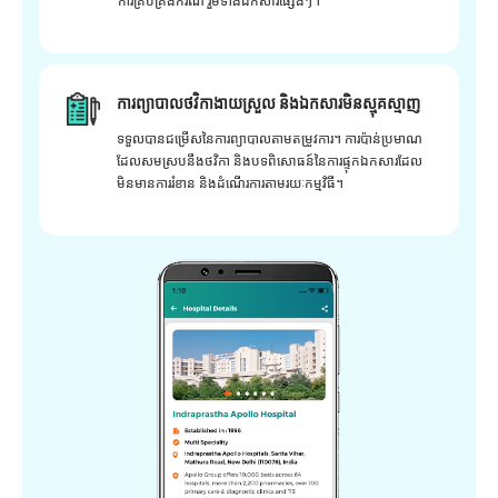
ការគ្រប់គ្រងករណី រួមទាំងឯកសារផ្សេងៗ។
ការព្យាបាលថវិកាងាយស្រួល និងឯកសារមិនស្មុគស្មាញ
ទទួលបានជម្រើសនៃការព្យាបាលតាមតម្រូវការ។ ការប៉ាន់ប្រមាណ
ដែលសមស្របនឹងថវិកា និងបទពិសោធន៍នៃការផ្ទុកឯកសារដែល
មិនមានការរំខាន និងដំណើរការតាមរយៈកម្មវិធី។