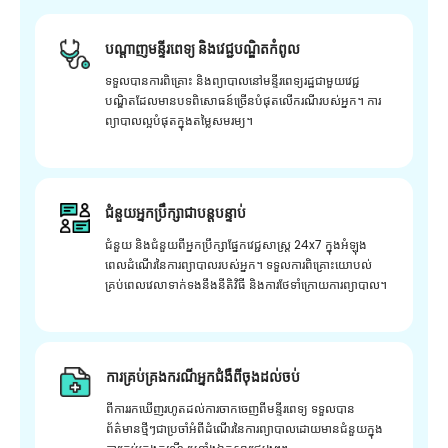
បណ្តាញមន្ទីរពេទ្យ និងវេជ្ជបណ្ឌិតកំពូល
ទទួលបានការពិគ្រោះ និងព្យាបាលនៅមន្ទីរពេទ្យរដ្ឋជាមួយវេជ្ជ
បណ្ឌិតដែលមានបទពិសោធន៍ច្រើនបំផុតលើករណីរបស់អ្នក។ ការ
ព្យាបាលល្អបំផុតក្នុងតម្លៃសមរម្យ។
ជំនួយអ្នកប្រឹក្សាជាបន្តបន្ទាប់
ជំនួយ និងជំនួយពីអ្នកប្រឹក្សាផ្នែកវេជ្ជសាស្រ្ត 24x7 ក្នុងអំឡុង
ពេលដំណើរនៃការព្យាបាលរបស់អ្នក។ ទទួលការពិគ្រោះយោបល់
គ្រប់ពេលវេលាទាក់ទងនឹងនីតិវិធី និងការថែទាំក្រោយការព្យាបាល។
ការគ្រប់គ្រងករណីអ្នកជំងឺពីចុងដល់ចប់
ពីការរកឃើញរហូតដល់ការចាកចេញពីមន្ទីរពេទ្យ ទទួលបាន
ព័ត៌មានថ្មីៗជាប្រចាំអំពីដំណើរនៃការព្យាបាលដោយមានជំនួយក្នុង