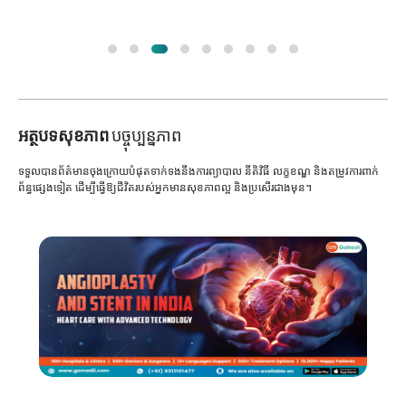
អត្ថបទសុខភាព
បច្ចុប្បន្នភាព
ទទួលបានព័ត៌មានចុងក្រោយបំផុតទាក់ទងនឹងការព្យាបាល នីតិវិធី លក្ខខណ្ឌ និងតម្រូវការពាក់
ព័ន្ធផ្សេងទៀត ដើម្បីធ្វើឱ្យជីវិតរបស់អ្នកមានសុខភាពល្អ និងប្រសើរជាងមុន។