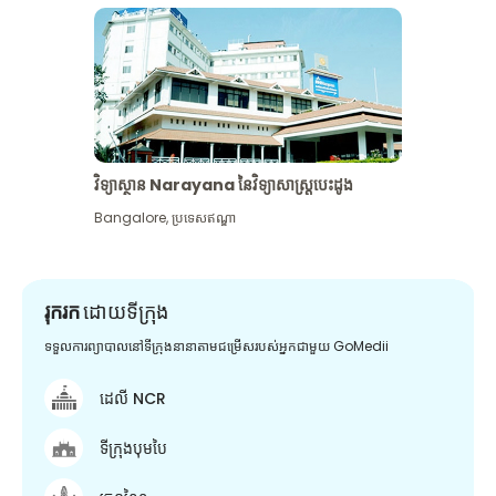
វិទ្យាស្ថាន Narayana នៃវិទ្យាសាស្រ្តបេះដូង
Bangalore
,
ប្រទេសឥណ្ឌា
រុករក
ដោយទីក្រុង
ទទួលការព្យាបាលនៅទីក្រុងនានាតាមជម្រើសរបស់អ្នកជាមួយ GoMedii
ដេលី NCR
ទីក្រុងបុមបៃ