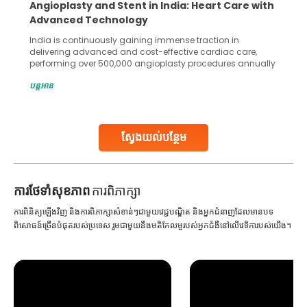
Angioplasty and Stent in India: Heart Care with
Advanced Technology
India is continuously gaining immense traction in
delivering advanced and cost-effective cardiac care,
performing over 500,000 angioplasty procedures annually
with a success rate exceeding 90%. Patients across the
បន្តអាន
globe are searching for treatments like angioplasty and
stent placement in Indian hospitals, owing to the
combination of high-quality care and affordability.
Studies, such as one published
ស្វែងយល់បន្ថែម
Continue Reading
ការ​ថែទាំ​សុខភាព
ការពិភាក្សា
ការពិនិត្យឡើងវិញ និងការពិភាក្សាសំខាន់ៗជាមួយវេជ្ជបណ្ឌិត និងអ្នកជំនាញដែលមានបទ
ពិសោធន៍ច្រើនបំផុតរបស់ប្រទេស រួមជាមួយនឹងមតិកែលម្អរបស់អ្នកជំងឺនៅលើវេទិការបស់យើង។