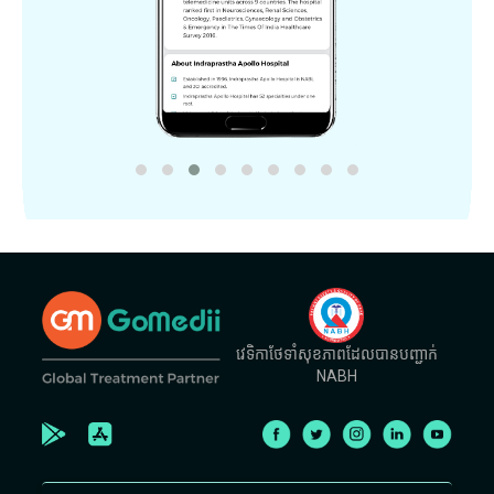
វេទិកាថែទាំសុខភាពដែលបានបញ្ជាក់
NABH