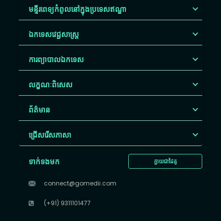
មន្ទីរពេទ្យកំពូលនៅក្នុងប្រទេសឥណ្ឌា
ឯកទេសវេជ្ជសាស្ត្រ
ការព្យាបាលឯកទេស
លក្ខណៈពិសេស
ព័ត៌មាន
ជ្រើសរើស​ភាសា
ទាក់ទងមក
ក្លាយជាដៃគូ
connect@gomedii.com
(+91) 9311101477