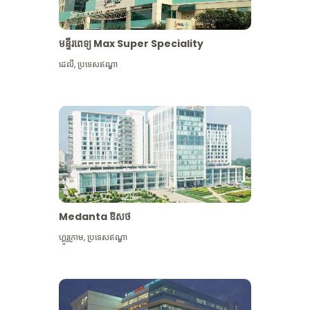
មន្ទីរពេទ្យ Max Super Speciality
ដេលី
,
ប្រទេសឥណ្ឌា
Medanta ឱសថ
ហ្គូរូក្រាម
,
ប្រទេសឥណ្ឌា