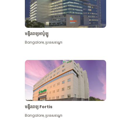
មន្ទីរពេទ្យអាប៉ូឡូ
Bangalore
,
ប្រទេសឥណ្ឌា
មើល​ច្រើន​ទៀត
មន្ទីរពេទ្យ Fortis
Bangalore
,
ប្រទេសឥណ្ឌា