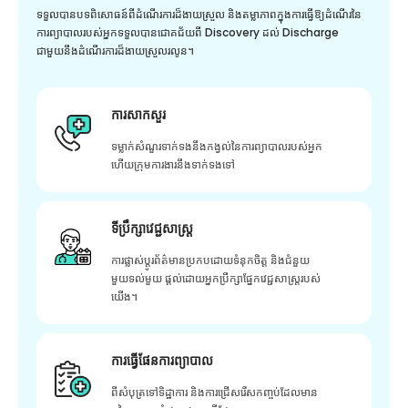
ទទួលបានបទពិសោធន៍ពីដំណើរការដ៏ងាយស្រួល និងតម្លាភាពក្នុងការធ្វើឱ្យដំណើរនៃ
ការព្យាបាលរបស់អ្នកទទួលបានជោគជ័យពី Discovery ដល់ Discharge
ជាមួយនឹងដំណើរការដ៏ងាយស្រួលរលូន។
ការសាកសួរ
ទម្លាក់សំណួរទាក់ទងនឹងកង្វល់នៃការព្យាបាលរបស់អ្នក
ហើយក្រុមការងារនឹងទាក់ទងទៅ
ទីប្រឹក្សាវេជ្ជសាស្ត្រ
ការផ្លាស់ប្តូរព័ត៌មានប្រកបដោយទំនុកចិត្ត និងជំនួយ
មួយទល់មួយ ផ្តល់ដោយអ្នកប្រឹក្សាផ្នែកវេជ្ជសាស្រ្តរបស់
យើង។
ការធ្វើផែនការព្យាបាល
ពីសំបុត្រទៅទិដ្ឋាការ និងការជ្រើសរើសកញ្ចប់ដែលមាន