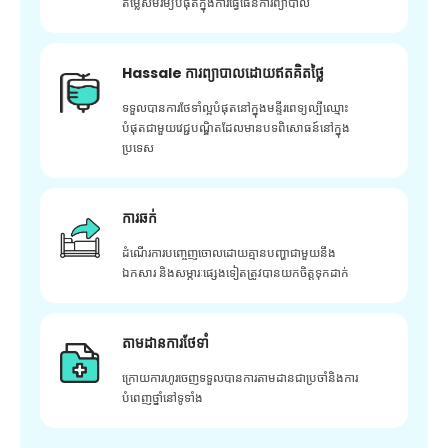
តម្លៃសមរម្យបំផុតក្នុងការធ្វើផែនការព្យាបាល
Hassale ការព្យាបាលដោយឥតគិតថ្លៃ
ទទួលបានការថែទាំល្អបំផុតនៅក្នុងមន្ទីរពេទ្យល្បីឈ្មោះ
បំផុតជាមួយវេជ្ជបណ្ឌិតដែលមានបទពិសោធន៍នៅក្នុង
ប្រទេស
ការឆក់
ដំណើរការបញ្ចេញចោលដោយគ្មានបញ្ហាជាមួយនឹង
ឯកសារ និងសម្ភារៈផ្សេងទៀតត្រូវបានយកចិត្តទុកដាក់
តាមដានការថែទាំ
ក្រោយ​ការ​ហូរ​ចេញ​ទទួល​បាន​ការ​តាមដាន​ជា​ប្រចាំ​និង​ការ​
បំពេញ​ថ្នាំ​នៅ​ទូទាំង​