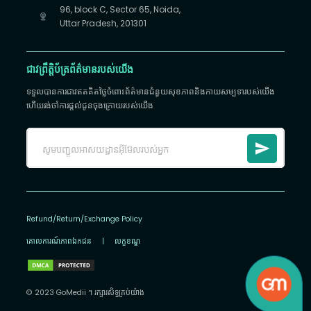
96, block C, Sector 65, Noida,
Uttar Pradesh, 201301
ជាវព្រឹត្តិប័ត្រព័ត៌មានរបស់យើង
ទទួលបានការជាវឥតគិតថ្លៃចំពោះព័ត៌មានជំនួយសុខភាពនិងកាយសម្បទារបស់យើង
ហើយរង់ចាំការផ្តល់ជូនចុងក្រោយរបស់យើង
Refund/Return/Exchange Policy
គោលការណ៍​ភាព​ឯកជន
|
លក្ខខណ្ឌ
© 2023 GoMedii ។ រក្សា​រ​សិទ្ធ​គ្រប់យ៉ាង