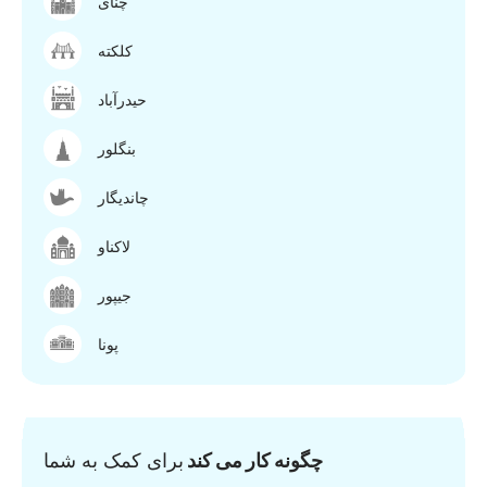
چنای
کلکته
حیدرآباد
بنگلور
چاندیگار
لاکناو
جیپور
پونا
چگونه کار می کند
برای کمک به شما