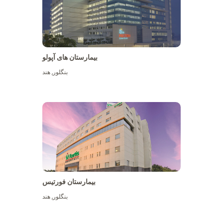
بیمارستان های آپولو
بنگلور
,
هند
بیشتر ببینید
بیمارستان فورتیس
بنگلور
,
هند