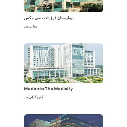
بیمارستان فوق تخصصی مکس
دهلی
,
هند
Medanta The Medicity
گوروگرام
,
هند