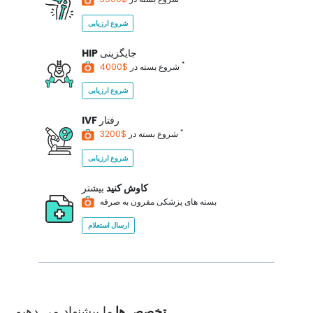
شروع ارزیابی
جایگزینی
HIP
*
$4000
شروع بسته در
شروع ارزیابی
رفتار
IVF
*
$3200
شروع بسته در
شروع ارزیابی
کاوش کنید
بیشتر
بسته های پزشکی مقرون به صرفه
ارسال استعلام
تخصص ها
ما پیشنهاد می دهیم