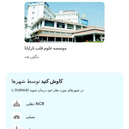
موسسه علوم قلب نارایانا
بنگلور
,
هند
کاوش کنید
توسط شهرها
با GoMedii در شهرهای مورد نظر خود درمان شوید
دهلی NCR
بمبئی