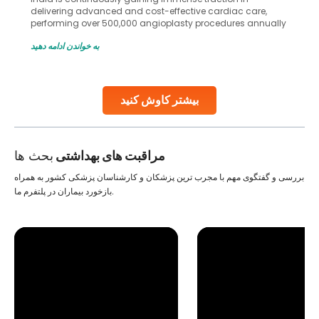
delivering advanced and cost-effective cardiac care,
performing over 500,000 angioplasty procedures annually
with a success rate exceeding 90%. Patients across the
به خواندن ادامه دهید
globe are searching for treatments like angioplasty and
stent placement in Indian hospitals, owing to the
combination of high-quality care and affordability.
Studies, such as one published
بیشتر کاوش کنید
Continue Reading
مراقبت های بهداشتی
بحث ها
بررسی و گفتگوی مهم با مجرب ترین پزشکان و کارشناسان پزشکی کشور به همراه
بازخورد بیماران در پلتفرم ما.