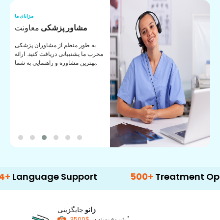
ما
مزایای ما
ا
مشاور پزشکی
معاونت
ن
به طور منظم از مشاوران پزشکی
ان
مجرب ما پشتیبانی دریافت کنید. ارائه
ی
بهترین مشاوره و راهنمایی به شما.
uage Support
500+
Treatment Options
زانو
جایگزینی
*
$3500
شروع بسته در