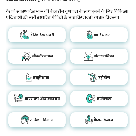
देश में स्वास्थ्य देखभाल की बेहतरीन गुणवत्ता के साथ चुनने के लिए चिकित्सा
प्रक्रियाओं की सभी संभावित श्रेणियों के साथ किफायती उपचार विकल्प।
बेरिएट्रिक सर्जरी
कार्डियलजी
सौंदर्य प्रसाधन
अंतःस्त्राविका
प्रसूतिशास्र
हड्डी रोग
आईवीएफ और फर्टिलिटी
नेफ्रोलॉजी
तंत्रिका-विज्ञान
कैंसर विज्ञान