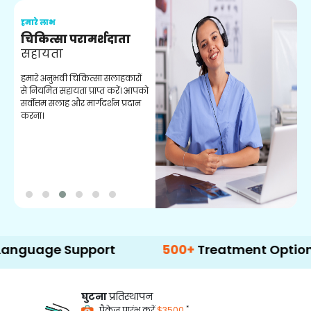
हमारे लाभ
ह
चिकित्सा परामर्शदाता
सहायता
व
हमारे अनुभवी चिकित्सा सलाहकारों
ब
से नियमित सहायता प्राप्त करें। आपको
व
सर्वोत्तम सलाह और मार्गदर्शन प्रदान
ह
करना।
ऑ
e Support
500+
Treatment Options
घुटना
प्रतिस्थापन
*
पैकेज प्रारंभ करें
$3500