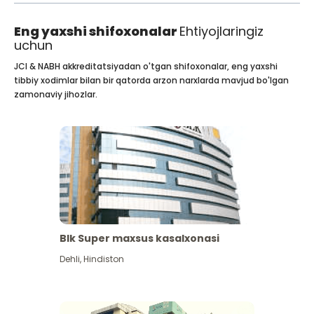
Eng yaxshi shifoxonalar
Ehtiyojlaringiz
uchun
JCI & NABH akkreditatsiyadan o'tgan shifoxonalar, eng yaxshi
tibbiy xodimlar bilan bir qatorda arzon narxlarda mavjud bo'lgan
zamonaviy jihozlar.
Blk Super maxsus kasalxonasi
Dehli
,
Hindiston