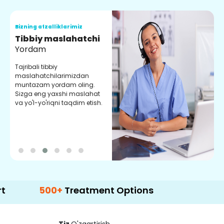
Bizning afzalliklarimiz
B
Tibbiy maslahatchi
O
Yordam
M
Tajribali tibbiy
S
maslahatchilarimizdan
y
muntazam yordam oling.
r
Sizga eng yaxshi maslahat
e
va yo'l-yo'riqni taqdim etish.
b
500+
Treatment Options