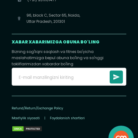
96, block C, Sector 65, Noida,
Uttar Pradesh, 201301
XABAR XABARIMIZGA OBUNA BO'LING
Bizning sog'liqni saqlash va fitnes bo'yicha
maslahatimizga bepul obuna bo'ling va so'nggi
takliflarimizdan xabardor bo'ling
Refund/Return/Exchange Policy
Maxfiylik siyosati
|
Foydalanish shartlari