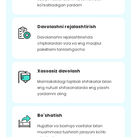
ko'rsatiladigan yordam
Davolashni rejalashtirish
Davolanishni rejalashtirishda
chiptalardan viza va eng maqbul
paketlarni tanlashgacha
Xassasiz davolash
Mamlakatdagi tajribali shifokorlar bilan
eng nufuzli shifoxonalarda eng yaxshi
yordamni oling
Bo'shatish
Hujjatlar va boshqa vositalar bilan
muammosiz tushirish jarayoni ko'rib