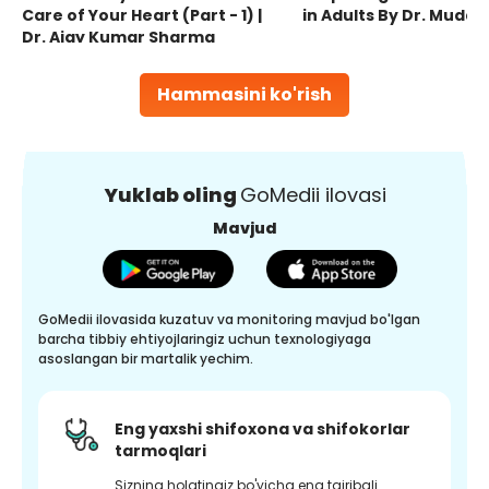
Care of Your Heart (Part - 1) |
in Adults By Dr. Mudas
Dr. Ajay Kumar Sharma
Hammasini ko'rish
Yuklab oling
GoMedii ilovasi
Mavjud
GoMedii ilovasida kuzatuv va monitoring mavjud bo'lgan
barcha tibbiy ehtiyojlaringiz uchun texnologiyaga
asoslangan bir martalik yechim.
Eng yaxshi shifoxona va shifokorlar
tarmoqlari
Sizning holatingiz bo'yicha eng tajribali