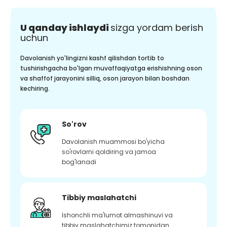
U qanday ishlaydi
sizga yordam berish
uchun
Davolanish yo'lingizni kashf qilishdan tortib to
tushirishgacha bo'lgan muvaffaqiyatga erishishning oson
va shaffof jarayonini silliq, oson jarayon bilan boshdan
kechiring.
So'rov
Davolanish muammosi bo'yicha
so'rovlarni qoldiring va jamoa
bog'lanadi
Tibbiy maslahatchi
Ishonchli ma'lumot almashinuvi va
tibbiy maslahatchimiz tomonidan