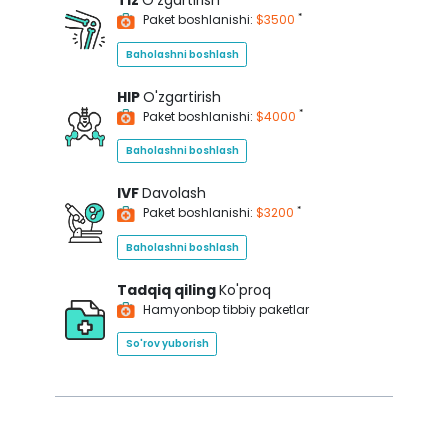
Tiz
O'zgartirish
*
Paket boshlanishi:
$3500
Baholashni boshlash
HIP
O'zgartirish
*
Paket boshlanishi:
$4000
Baholashni boshlash
IVF
Davolash
*
Paket boshlanishi:
$3200
Baholashni boshlash
Tadqiq qiling
Ko'proq
Hamyonbop tibbiy paketlar
So'rov yuborish