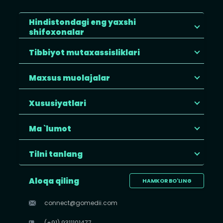
Hindistondagi eng yaxshi
shifoxonalar
Tibbiyot mutaxassisliklari
Maxsus muolajalar
Xususiyatlari
Ma `lumot
Tilni tanlang
Aloqa qiling
HAMKOR BO'LING
connect@gomedii.com
(+91) 9311101477