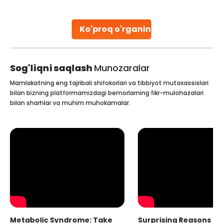
parenthood. Skilled technicians collect sperm using
specialized procedures to ensure optimal quality. Once
collected, they process the
Ko'proq o'rganing
Continue Reading
Sog'liqni saqlash
Munozaralar
Mamlakatning eng tajribali shifokorlari va tibbiyot mutaxassislari
bilan bizning platformamizdagi bemorlarning fikr-mulohazalari
bilan sharhlar va muhim muhokamalar.
Metabolic Syndrome: Take
Surprising Reasons fo