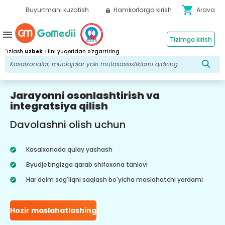
shopping_cart
Buyurtmani kuzatish
Hamkorlarga kirish
Arava
menu
Tizimga kirish
*
Izlash
Uzbek
Tilni yuqoridan o'zgartiring.
Jarayonni osonlashtirish va
integratsiya qilish
Davolashni olish uchun
Kasalxonada qulay yashash
Byudjetingizga qarab shifoxona tanlovi
Har doim sog'liqni saqlash bo'yicha maslahatchi yordami
Hozir maslahatlashing