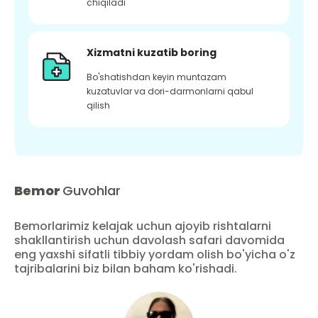
chiqiladi
Xizmatni kuzatib boring
Bo'shatishdan keyin muntazam
kuzatuvlar va dori-darmonlarni qabul
qilish
Bemor
Guvohlar
Bemorlarimiz kelajak uchun ajoyib rishtalarni
shakllantirish uchun davolash safari davomida
eng yaxshi sifatli tibbiy yordam olish bo'yicha o'z
tajribalarini biz bilan baham ko'rishadi.