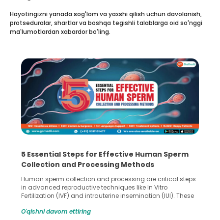
Hayotingizni yanada sog'lom va yaxshi qilish uchun davolanish,
protseduralar, shartlar va boshqa tegishli talablarga oid so'nggi
ma'lumotlardan xabardor bo'ling.
5 Essential Steps for Effective Human Sperm
Collection and Processing Methods
Human sperm collection and processing are critical steps
in advanced reproductive techniques like In Vitro
Fertilization (IVF) and intrauterine insemination (IUI). These
methods enable medical professionals to tackle fertility
O'qishni davom ettiring
challenges and help couples achieve their dream of