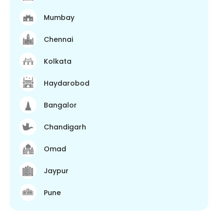
Mumbay
Chennai
Kolkata
Haydarobod
Bangalor
Chandigarh
Omad
Jaypur
Pune