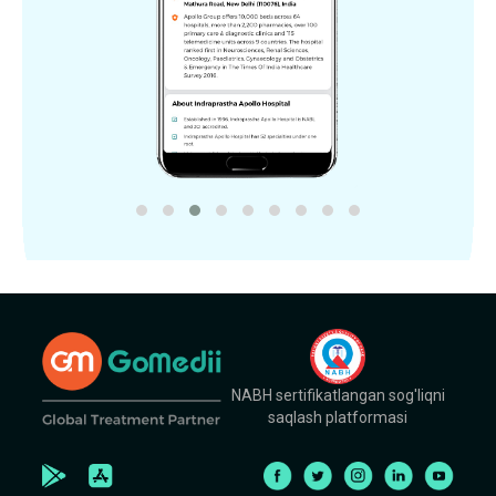
NABH sertifikatlangan sog'liqni
saqlash platformasi