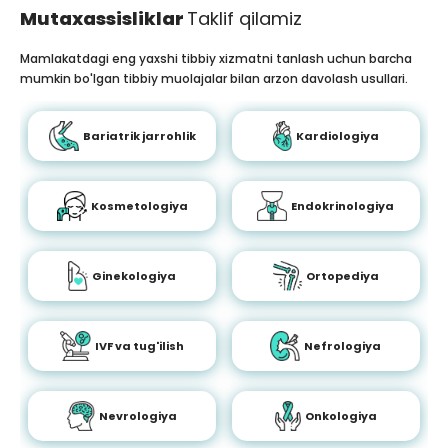
Mutaxassisliklar
Taklif qilamiz
Mamlakatdagi eng yaxshi tibbiy xizmatni tanlash uchun barcha
mumkin bo'lgan tibbiy muolajalar bilan arzon davolash usullari.
Bariatrik jarrohlik
Kardiologiya
Kosmetologiya
Endokrinologiya
Ginekologiya
Ortopediya
IVF va tug'ilish
Nefrologiya
Nevrologiya
Onkologiya