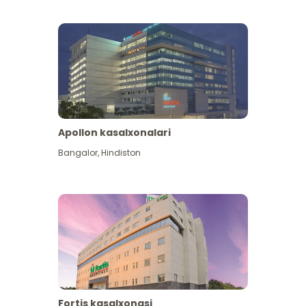
Apollon kasalxonalari
Koʻproq koʻrish
Bangalor
,
Hindiston
Fortis kasalxonasi