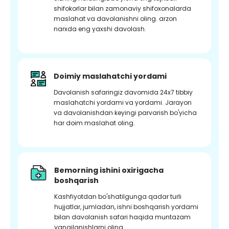
shifokorlar bilan zamonaviy shifoxonalarda
maslahat va davolanishni oling. arzon
narxda eng yaxshi davolash.
Doimiy maslahatchi yordami
Davolanish safaringiz davomida 24x7 tibbiy
maslahatchi yordami va yordami. Jarayon
va davolanishdan keyingi parvarish bo'yicha
har doim maslahat oling.
Bemorning ishini oxirigacha
boshqarish
Kashfiyotdan bo'shatilgunga qadar turli
hujjatlar, jumladan, ishni boshqarish yordami
bilan davolanish safari haqida muntazam
yangilanishlarni oling.