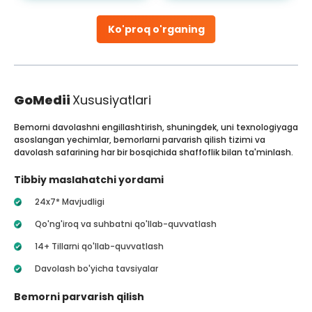
Ko'proq o'rganing
GoMedii
Xususiyatlari
Bemorni davolashni engillashtirish, shuningdek, uni texnologiyaga
asoslangan yechimlar, bemorlarni parvarish qilish tizimi va
davolash safarining har bir bosqichida shaffoflik bilan ta'minlash.
Tibbiy maslahatchi yordami
24x7* Mavjudligi
Qo'ng'iroq va suhbatni qo'llab-quvvatlash
14+ Tillarni qo'llab-quvvatlash
Davolash bo'yicha tavsiyalar
Bemorni parvarish qilish