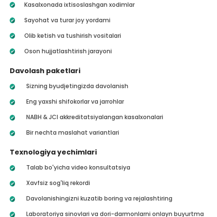
Kasalxonada ixtisoslashgan xodimlar
Sayohat va turar joy yordami
Olib ketish va tushirish vositalari
Oson hujjatlashtirish jarayoni
Davolash paketlari
Sizning byudjetingizda davolanish
Eng yaxshi shifokorlar va jarrohlar
NABH & JCI akkreditatsiyalangan kasalxonalari
Bir nechta maslahat variantlari
Texnologiya yechimlari
Talab bo'yicha video konsultatsiya
Xavfsiz sog'liq rekordi
Davolanishingizni kuzatib boring va rejalashtiring
Laboratoriya sinovlari va dori-darmonlarni onlayn buyurtma