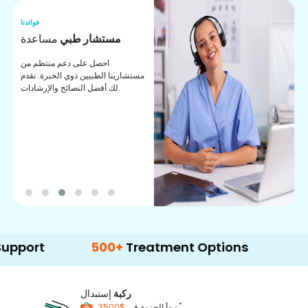
نا
فوائدنا
ت
مستشار طبي
مساعدة
ت
احصل على دعم منتظم من
مستشارينا الطبيين ذوي الخبرة. نقدم
ا
لك أفضل النصائح والإرشادات.
ي
ة
500+
Treatment Options
ركبة
إستبدال
*
$3500
تبدأ الحزمة في