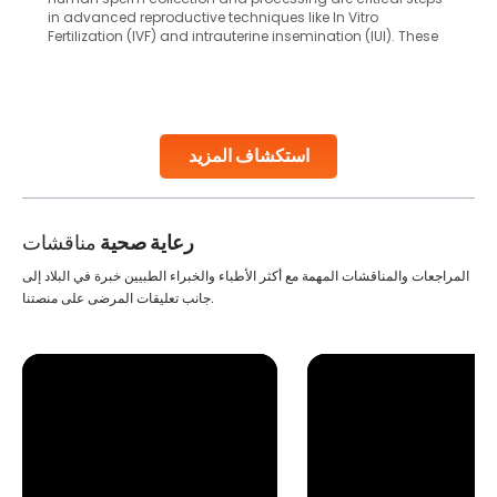
in advanced reproductive techniques like In Vitro
Fertilization (IVF) and intrauterine insemination (IUI). These
methods enable medical professionals to tackle fertility
challenges and help couples achieve their dream of
parenthood. Skilled technicians collect sperm using
specialized procedures to ensure optimal quality. Once
collected, they process the
استكشاف المزيد
Continue Reading
رعاية صحية
مناقشات
المراجعات والمناقشات المهمة مع أكثر الأطباء والخبراء الطبيين خبرة في البلاد إلى
جانب تعليقات المرضى على منصتنا.