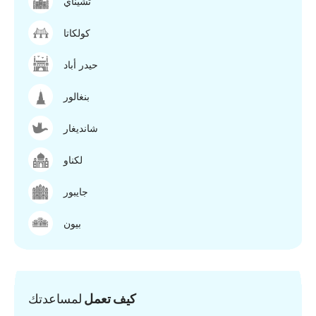
تشيناي
كولكاتا
حيدر أباد
بنغالور
شانديغار
لكناو
جايبور
بيون
كيف تعمل
لمساعدتك