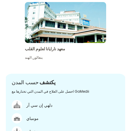
معهد نارايانا لعلوم القلب
بنغالور
,
الهند
يكتشف
حسب المدن
احصل على العلاج في المدن التي تختارها مع GoMedii
دلهي إن سي آر
مومباي