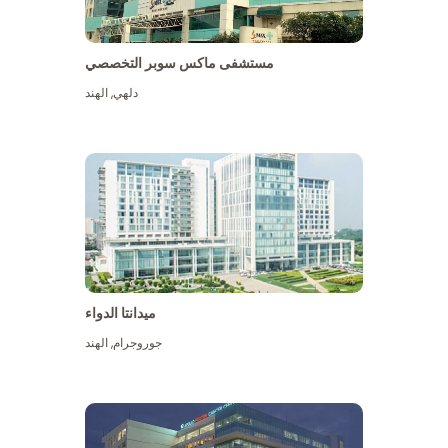
مستشفى ماكس سوبر التخصصي
دلهي
,
الهند
ميدانتا الدواء
جوروجرام
,
الهند