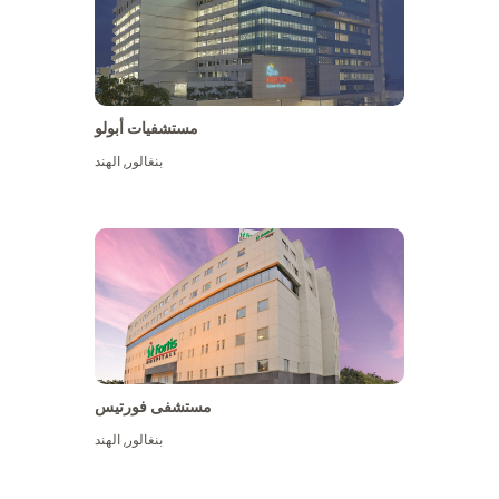
مستشفيات أبولو
بنغالور
,
الهند
عرض المزيد
مستشفى فورتيس
بنغالور
,
الهند