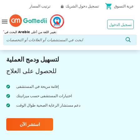
shopping_cart
عربة التسوق
تسجيل دخول الشريك
ترتيب المسار
menu
تسجيل الدخول
*
تغيير اللغة من أعلى.
Arabic
البحث في
لتسهيل ودمج العملية
للحصول على العلاج
إقامة مريحة في المستشفى
اختيارات المستشفى حسب ميزانيتك
دعم مستشار الرعاية الصحية طوال الوقت
استشر الآن