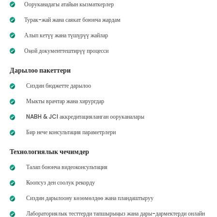
Ооруканадагы атайын кызматкерлер
Турак-жай жана саякат боюнча жардам
Алып кетүү жана түшүрүү жайлар
Оңой документтештирүү процесси
Дарылоо пакеттери
Сиздин бюджетте дарылоо
Мыкты врачтар жана хирургдар
NABH & JCI аккредитацияланган ооруканалары
Бир нече консультация параметрлери
Технологиялык чечимдер
Талап боюнча видеоконсультация
Коопсуз ден соолук рекорду
Сиздин дарылоону көзөмөлдөө жана пландаштыруу
Лабораториялык тесттерди тапшырыңыз жана дары-дармектерди онлайн