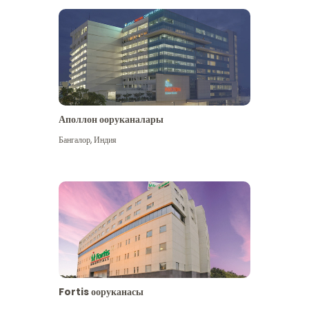
Аполлон ооруканалары
Көбүрөөк көрүү
Бангалор
,
Индия
Fortis ооруканасы