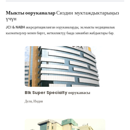
Мыкты ооруканалар
Сиздин муктаждыктарыңыз
үчүн
JCI & NABH аккредитацияланган ооруканаларды, эң мыкты медициналык
кызматкерлер менен бирге, жеткиликтүү баада заманбап жабдыктары бар.
Blk Super Specialty ооруканасы
Дели
,
Индия