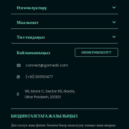
Өзгөчөлүктөрү
Маалымат
Тил тандаңыз
Байланышыңыз
ӨНӨКТӨШ БОЛУУ
connect@gomedii.com
(+91) 9311101477
96, block C, Sector 65, Noida,
Uttar Pradesh, 201301
БИЗДИН ГАЗЕТАГА ЖАЗЫЛЫҢЫЗ
Ден соолук жана фитнес боюнча бекер жазылууну алыңыз жана акыркы