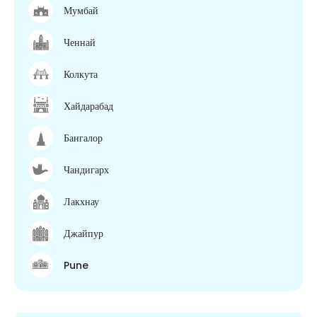
Мумбай
Ченнай
Колкута
Хайдарабад
Бангалор
Чандигарх
Лакхнау
Джайпур
Pune