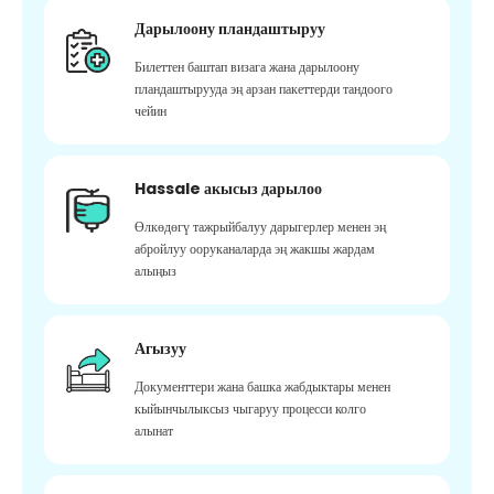
Дарылоону пландаштыруу
Билеттен баштап визага жана дарылоону
пландаштырууда эң арзан пакеттерди тандоого
чейин
Hassale акысыз дарылоо
Өлкөдөгү тажрыйбалуу дарыгерлер менен эң
абройлуу ооруканаларда эң жакшы жардам
алыңыз
Агызуу
Документтери жана башка жабдыктары менен
кыйынчылыксыз чыгаруу процесси колго
алынат