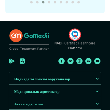
NABH Certified Healthcare
Platform
Индиядагы мыкты ооруканалар
Медициналык адистиктер
Атайын дарылоо