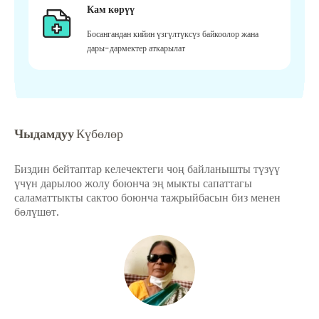
Кам көрүү
Босангандан кийин үзгүлтүксүз байкоолор жана
дары-дармектер аткарылат
Чыдамдуу
Күбөлөр
Биздин бейтаптар келечектеги чоң байланышты түзүү
үчүн дарылоо жолу боюнча эң мыкты сапаттагы
саламаттыкты сактоо боюнча тажрыйбасын биз менен
бөлүшөт.