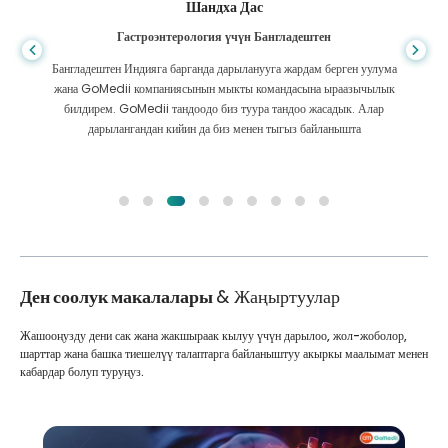
Шандха Дас
Гастроэнтерология үчүн Бангладештен
Бангладештен Индияга барганда дарыланууга жардам берген уулума
жана GoMedii компаниясынын мыкты командасына ыраазычылык
билдирем. GoMedii тандоодо биз туура тандоо жасадык. Алар
дарылангандан кийин да биз менен тыгыз байланышта
Ден соолук макалалары
& Жаңыртуулар
Жашооңузду дени сак жана жакшыраак кылуу үчүн дарылоо, жол-жоболор,
шарттар жана башка тиешелүү талаптарга байланыштуу акыркы маалымат менен
кабардар болуп туруңуз.