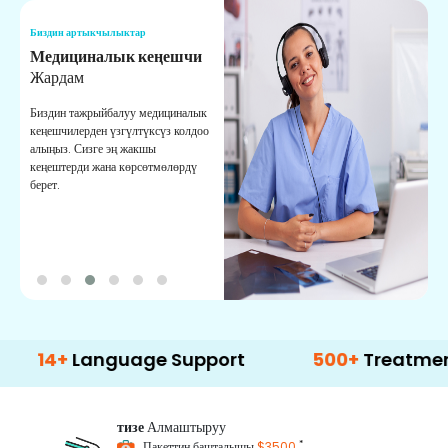
Биздин артыкчылыктар
Б
Медициналык кеңешчи
О
Жардам
К
Биздин тажрыйбалуу медициналык
Д
кеңешчилерден үзгүлтүксүз колдоо
ж
алыңыз. Сизге эң жакшы
р
кеңештерди жана көрсөтмөлөрдү
т
берет.
о
+
Language Support
500+
Treatment Opti
тизе
Алмаштыруу
*
Пакеттин башталышы
$3500