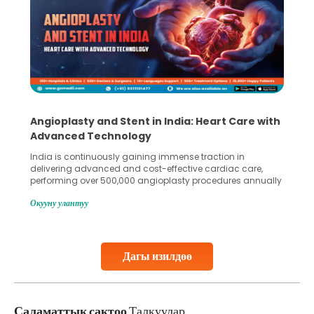
Angioplasty and Stent in India: Heart Care with
Advanced Technology
India is continuously gaining immense traction in
delivering advanced and cost-effective cardiac care,
performing over 500,000 angioplasty procedures annually
with a success rate exceeding 90%. Patients across the
Окууну улантуу
globe are searching for treatments like angioplasty and
stent placement in Indian hospitals, owing to the
combination of high-quality care and affordability.
Studies, such as one published
Дагы изилдөө
Continue Reading
Саламаттык сактоо
Талкуулар