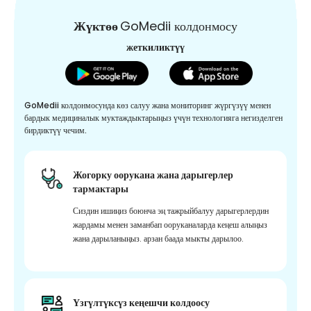
Жүктөө
GoMedii колдонмосу
жеткиликтүү
GoMedii колдонмосунда көз салуу жана мониторинг жүргүзүү менен
бардык медициналык муктаждыктарыңыз үчүн технологияга негизделген
бирдиктүү чечим.
Жогорку оорукана жана дарыгерлер
тармактары
Сиздин ишиңиз боюнча эң тажрыйбалуу дарыгерлердин
жардамы менен заманбап ооруканаларда кеңеш алыңыз
жана дарыланыңыз. арзан баада мыкты дарылоо.
Үзгүлтүксүз кеңешчи колдоосу