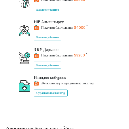
Баалоону баштоо
HIP
Алмаштыруу
*
Пакеттин башталышы
$4000
Баалоону баштоо
ЭКУ
Дарылоо
*
Пакеттин башталышы
$3200
Баалоону баштоо
Изилдөө
көбүрөөк
Жеткиликтүү медициналык пакеттер
Сурамжылоо жөнөтүү
Адистиктер
Биз сунуштайбыз