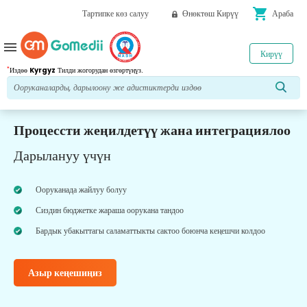
shopping_cart
Тартипке көз салуу
Өнөктөш Кирүү
Араба
menu
Кирүү
*
Издөө
Kyrgyz
Тилди жогорудан өзгөртүңүз.
Процессти жеңилдетүү жана интеграциялоо
Дарылануу үчүн
Ооруканада жайлуу болуу
Сиздин бюджетке жараша оорукана тандоо
Бардык убакыттагы саламаттыкты сактоо боюнча кеңешчи колдоо
Азыр кеңешиңиз