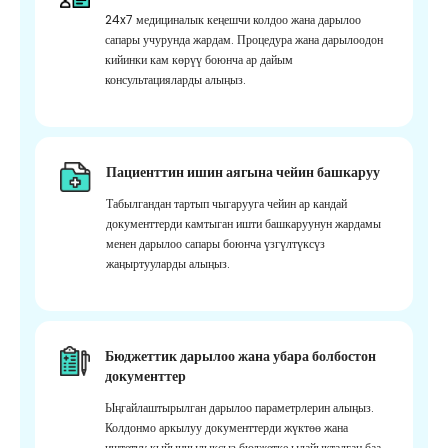
24x7 медициналык кеңешчи колдоо жана дарылоо
сапары учурунда жардам. Процедура жана дарылоодон
кийинки кам көрүү боюнча ар дайым
консультацияларды алыңыз.
Пациенттин ишин аягына чейин башкаруу
Табылгандан тартып чыгарууга чейин ар кандай
документтерди камтыган ишти башкаруунун жардамы
менен дарылоо сапары боюнча үзгүлтүксүз
жаңыртууларды алыңыз.
Бюджеттик дарылоо жана убара болбостон
документтер
Ыңгайлаштырылган дарылоо параметрлерин алыңыз.
Колдонмо аркылуу документтерди жүктөө жана
иштетүү кыйынчылыксыз бюджетке ылайыкталган баа