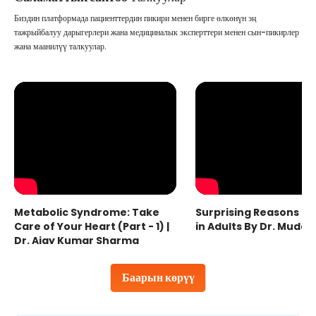
Биздин платформада пациенттердин пикири менен бирге өлкөнүн эң
тажрыйбалуу дарыгерлери жана медициналык эксперттери менен сын-пикирлер
жана маанилүү талкуулар.
Metabolic Syndrome: Take
Surprising Reasons fo
Care of Your Heart (Part - 1) |
in Adults By Dr. Mudas
Dr. Ajay Kumar Sharma
Баарын көрүү