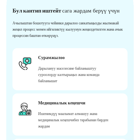
Бул кантип иштейт
сага жардам берүү үчүн
Ачылыштан бошотууга чейинки дарылоо саякатыңызды жылмакай
жеңил процесс менен ийгиликтүү кылуунун жеңилдетилген жана ачык
процессин баштан өткөрүңүз.
Сурамжылоо
Дарылануу маселесине байланыштуу
суроолорду калтырыңыз жана команда
байланышат
Медициналык кеңешчи
Ишенимдүү маалымат алмашуу жана
медициналык кеңешчибиз тарабынан бирден
жардам