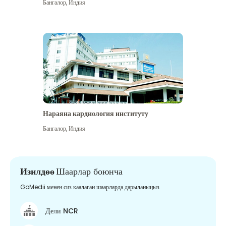
Бангалор
,
Индия
Нараяна кардиология институту
Бангалор
,
Индия
Изилдөө
Шаарлар боюнча
GoMedii менен сиз каалаган шаарларда дарыланыңыз
Дели NCR