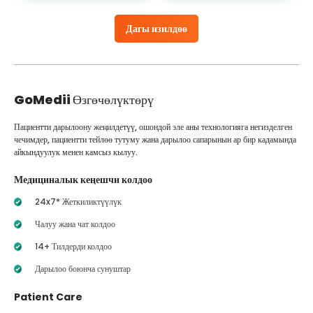
Дагы изилдөө
GoMedii
Өзгөчөлүктөрү
Пациентти дарылоону жеңилдетүү, ошондой эле аны технологияга негизделген
чечимдер, пациентти тейлөө тутуму жана дарылоо сапарынын ар бир кадамында
айкындуулук менен камсыз кылуу.
Медициналык кеңешчи колдоо
24x7* Жеткиликтүүлүк
Чалуу жана чат колдоо
14+ Тилдерди колдоо
Дарылоо боюнча сунуштар
Patient Care