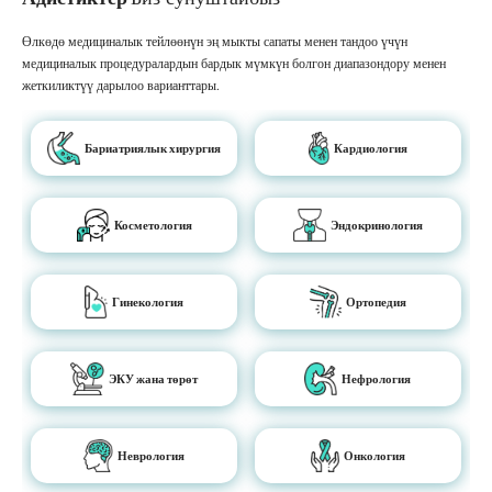
Өлкөдө медициналык тейлөөнүн эң мыкты сапаты менен тандоо үчүн
медициналык процедуралардын бардык мүмкүн болгон диапазондору менен
жеткиликтүү дарылоо варианттары.
Бариатриялык хирургия
Кардиология
Косметология
Эндокринология
Гинекология
Ортопедия
ЭКУ жана төрөт
Нефрология
Неврология
Онкология