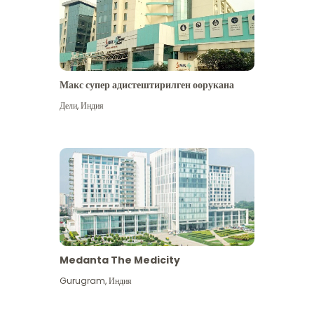
Макс супер адистештирилген оорукана
Дели
,
Индия
Medanta The Medicity
Gurugram
,
Индия