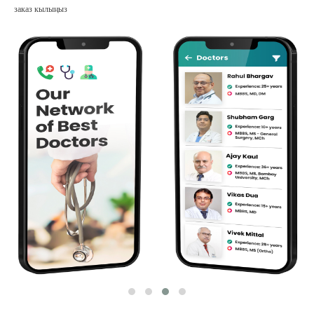
заказ кылыңыз