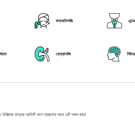
কসমেটোলজি
এন্ড
্বরতা
নেফ্রোলজি
নিউর
 চিকিত্সার যাত্রার প্রতিটি ধাপে স্বচ্ছতার সাথে এটি সক্ষম করা।