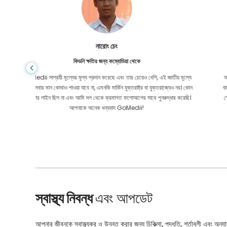
শান্ত দাস
গ্যাস্ট্রোএন্টারোলজির জন্য বাংলাদেশ থেকে
য় মূল্যে
আমি আমার ছেলে এবং GoMedii-এর উজ্জ্বল দলকে ধন্যবাদ জানাই যারা চিকিৎসার জন্য
েও নয়। কোন
বাংলাদেশ থেকে ভারতে আমার যাত্রায় আমাকে সাহায্য করেছিল। GoMedii বেছে নেওয়ার
ার করেছি।
ক্ষেত্রে আমরা সঠিক পছন্দ করেছি। চিকিৎসার পরও তারা আমাদের সঙ্গে দারুণ বন্ধন রেখেছেন
স্বাস্থ্য নিবন্ধ
এবং আপডেট
আপনার জীবনকে স্বাস্থ্যকর ও উন্নত করার জন্য চিকিত্সা, পদ্ধতি, শর্তাবলী এবং অন্যান