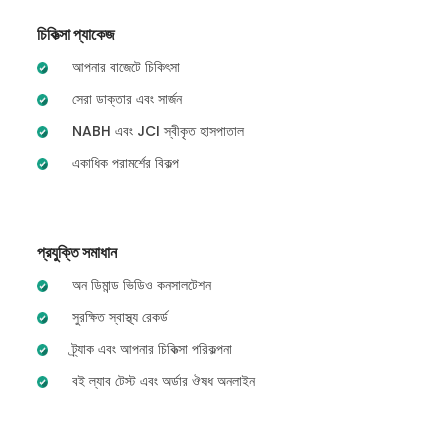
চিকিত্সা প্যাকেজ
আপনার বাজেটে চিকিৎসা
সেরা ডাক্তার এবং সার্জন
NABH এবং JCI স্বীকৃত হাসপাতাল
একাধিক পরামর্শের বিকল্প
প্রযুক্তি সমাধান
অন ডিমান্ড ভিডিও কনসালটেশন
সুরক্ষিত স্বাস্থ্য রেকর্ড
ট্র্যাক এবং আপনার চিকিত্সা পরিকল্পনা
বই ল্যাব টেস্ট এবং অর্ডার ঔষধ অনলাইন