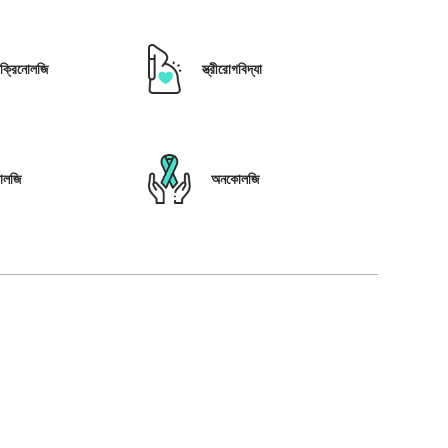
োক্রিনোলজি
স্ত্রীরোগবিদ্যা
োলজি
অনকোলজি