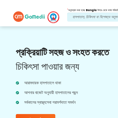
*
অনুসন্ধান করা হচ্ছে
Bangla
উপরে থেকে ভাষা পরিবর্ত
আমাদের সুবিধা
প্রক্রিয়াটি সহজ ও সংহত করতে
পোস্ট চিকিত্সা
অনুসরণ যত্ন
চিকিৎসা পাওয়ার জন্য
আপনার সমস্যার সমাধান করার জন্য আমাদের দলের সাথে 24x7
চিকিৎসা এবং রোগীর সহায়তা পান। আপনার চিকিৎসার
প্রয়োজনীয়তার নিয়মিত আপডেট।
আরামদায়ক হাসপাতালে থাকা
আপনার বাজেট অনুযায়ী হাসপাতালের পছন্দ
সর্বকালের স্বাস্থ্যসেবা পরামর্শদাতা সমর্থন