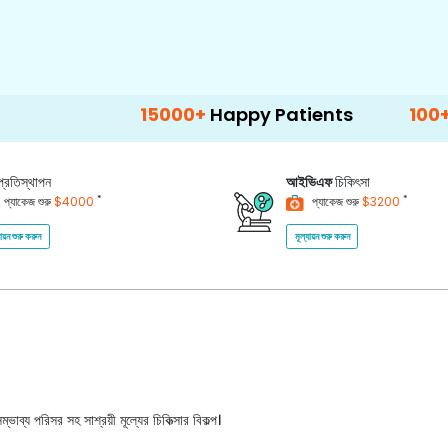
15000+
Happy Patients
100+
Hospitals
প্রতিস্থাপন
আইভিএফ
চিকিৎসা
*
*
প্যাকেজ শুরু
$4000
প্যাকেজ শুরু
$3200
যায়ন শুরু করুন
মূল্যায়ন শুরু করুন
ভাব্য পরিসর সহ সাশ্রয়ী মূল্যের চিকিত্সার বিকল্প।