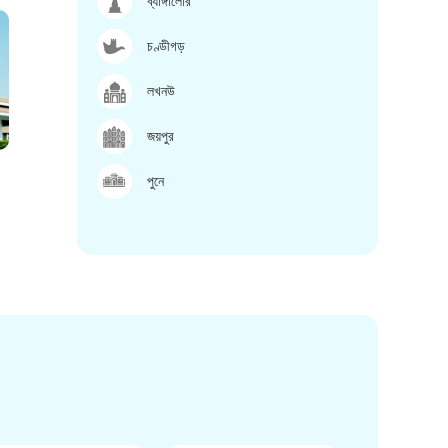
ব্যাঙ্গালোর
চণ্ডীগড়
লখনউ
জয়পুর
পুনে