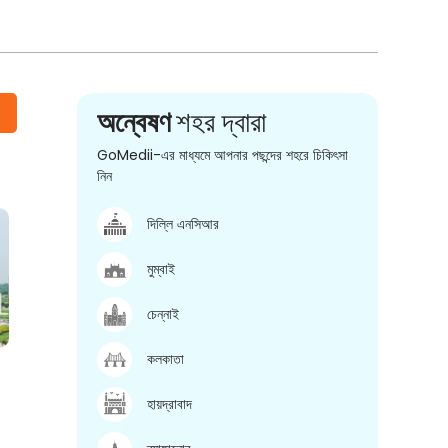
অন্বেষণ
শহর দ্বারা
GoMedii-এর মাধ্যমে আপনার পছন্দের শহরে চিকিৎসা
নিন
দিল্লি এনসিআর
মুম্বাই
চেন্নাই
কলকাতা
হায়দ্রাবাদ