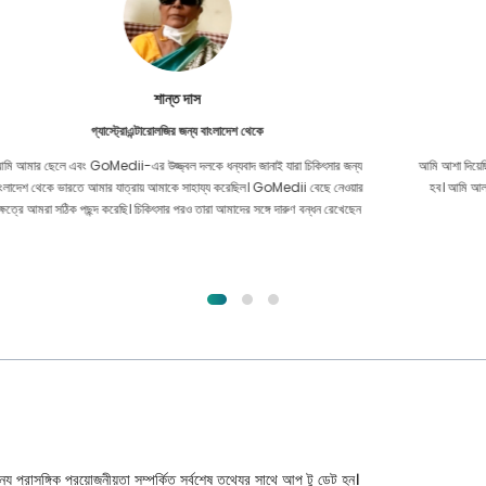
ফুরকানুল ইসলাম
কিডনি প্রতিস্থাপনের জন্য বাংলাদেশ থেকে
আমি আশা দিয়েছিলাম যে আমি আমার কিডনি সমস্যার জন্য যে কোনও ধরণের চিকিত্সা পেতে সক্ষম
হব। আমি আল্লাহর রহমতে GoMedii-এর সাথে পরিচিত হওয়ার পরে এবং তাদের সাথে
যোগাযোগ করার পরেই।
্য প্রাসঙ্গিক প্রয়োজনীয়তা সম্পর্কিত সর্বশেষ তথ্যের সাথে আপ টু ডেট হন।