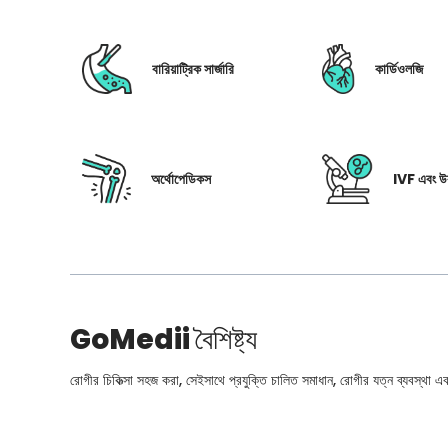
বারিয়াট্রিক সার্জারি
কার্ডিওলজি
অর্থোপেডিকস
IVF এবং উর
GoMedii
বৈশিষ্ট্য
রোগীর চিকিত্সা সহজ করা, সেইসাথে প্রযুক্তি চালিত সমাধান, রোগীর যত্ন ব্যবস্থা এবং