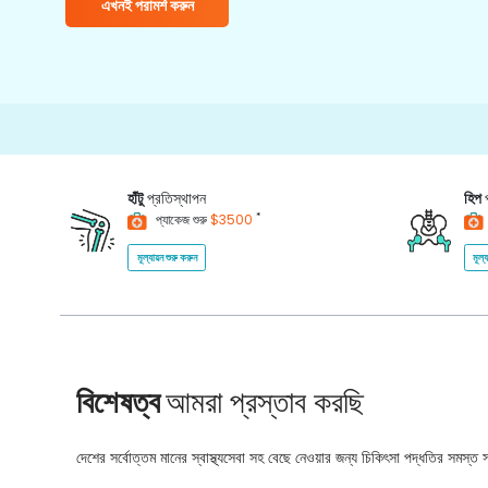
এখনই পরামর্শ করুন
হাঁটু
প্রতিস্থাপন
হিপ
*
প্যাকেজ শুরু
$3500
মূল্যায়ন শুরু করুন
মূল্
বিশেষত্ব
আমরা প্রস্তাব করছি
দেশের সর্বোত্তম মানের স্বাস্থ্যসেবা সহ বেছে নেওয়ার জন্য চিকিৎসা পদ্ধতির সমস্ত সম্