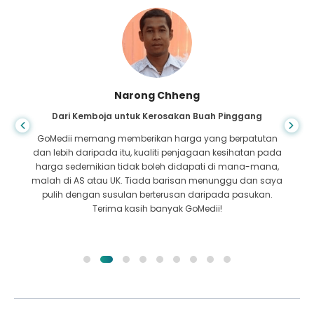
Chheng
Shandha Das
osakan Buah Pinggang
Dari Bangladesh untuk Gast
n harga yang berpatutan
Saya telah berterima kasih kepa
ti penjagaan kesihatan pada
pasukan cemerlang GoMedii ya
h didapati di mana-mana,
dalam perjalanan saya dari Bangla
barisan menunggu dan saya
mendapatkan rawatan. Kami membuat
rusan daripada pasukan.
dalam memilih GoMedii. Mereka 
nyak GoMedii!
rawatan mengekalkan ikatan yang