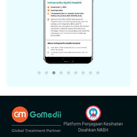
Platform Penjagaan Kesihatan
Disahkan NABH