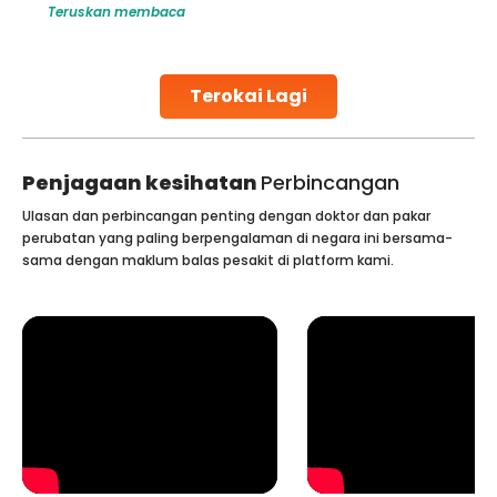
Teruskan membaca
globe are searching for treatments like angioplasty and
stent placement in Indian hospitals, owing to the
combination of high-quality care and affordability.
Studies, such as one published
Terokai Lagi
Continue Reading
Penjagaan kesihatan
Perbincangan
Ulasan dan perbincangan penting dengan doktor dan pakar
perubatan yang paling berpengalaman di negara ini bersama-
sama dengan maklum balas pesakit di platform kami.