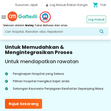
shopping_cart
Susunan Jejak
Log Masuk Rakan Kongsi
Troli
menu
Log masuk
*
Mencari dalam
Malay
Tukar Bahasa dari atas.
Untuk Memudahkan &
Mengintegrasikan Proses
Untuk mendapatkan rawatan
Penginapan Hospital yang Selesa
Pilihan hospital mengikut bajet anda
Sokongan Kaunselor Penjagaan Kesihatan Sepanjang Masa
Rujuk Sekarang