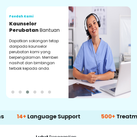
Faedah Kami
F
Kaunselor
V
Perubatan
Bantuan
P
Dapatkan sokongan tetap
P
daripada kaunselor
d
perubatan kami yang
p
berpengalaman. Memberi
m
nasihat dan bimbingan
m
terbaik kepada anda.
p
k
4+
Language Support
500+
Treatment Opt