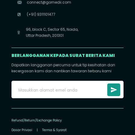
connect@gomedii.com
(+91) 9311101477
96, block C, Sector 65, Noida,
Uttar Pradesh, 201301
BERLANGGANAN KEPADA SURAT BERITA KAMI
Dapatkan langganan percuma untuk tip kesihatan dan
kecergasan kami dan nantikan tawaran terbaru kami
Refund/Return/Exchange Policy
Dasar Privasi
|
Terma & Syarat