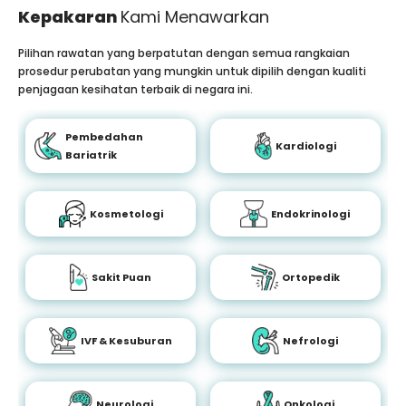
Kepakaran
Kami Menawarkan
Pilihan rawatan yang berpatutan dengan semua rangkaian
prosedur perubatan yang mungkin untuk dipilih dengan kualiti
penjagaan kesihatan terbaik di negara ini.
Pembedahan
Kardiologi
Bariatrik
Kosmetologi
Endokrinologi
Sakit Puan
Ortopedik
IVF & Kesuburan
Nefrologi
Neurologi
Onkologi