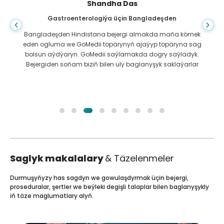
Shandha Das
Gastroenterologiýa üçin Bangladeşden
Bangladeşden Hindistana bejergi almakda maňa kömek
eden ogluma we GoMedii toparynyň ajaýyp toparyna sag
bolsun aýdýaryn. GoMedii saýlamakda dogry saýladyk.
Bejergiden soňam biziň bilen uly baglanyşyk saklaýarlar
Saglyk makalalary
& Täzelenmeler
Durmuşyňyzy has sagdyn we gowulaşdyrmak üçin bejergi,
proseduralar, şertler we beýleki degişli talaplar bilen baglanyşykly
iň täze maglumatlary alyň.