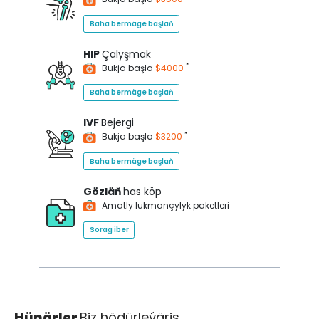
Baha bermäge başlaň
HIP
Çalyşmak
*
Bukja başla
$4000
Baha bermäge başlaň
IVF
Bejergi
*
Bukja başla
$3200
Baha bermäge başlaň
Gözläň
has köp
Amatly lukmançylyk paketleri
Sorag iber
Hünärler
Biz hödürleýäris