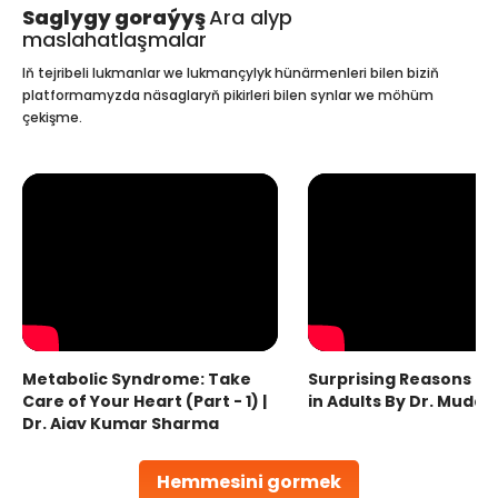
Saglygy goraýyş
Ara alyp
maslahatlaşmalar
Iň tejribeli lukmanlar we lukmançylyk hünärmenleri bilen biziň
platformamyzda näsaglaryň pikirleri bilen synlar we möhüm
çekişme.
Metabolic Syndrome: Take
Surprising Reasons fo
Care of Your Heart (Part - 1) |
in Adults By Dr. Mudas
Dr. Ajay Kumar Sharma
Hemmesini gormek