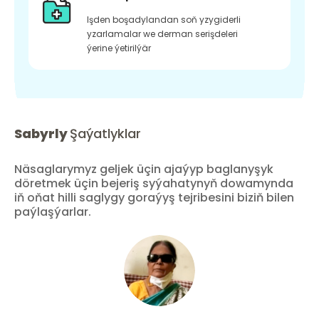
Işden boşadylandan soň yzygiderli
yzarlamalar we derman serişdeleri
ýerine ýetirilýär
Sabyrly
Şaýatlyklar
Näsaglarymyz geljek üçin ajaýyp baglanyşyk
döretmek üçin bejeriş syýahatynyň dowamynda
iň oňat hilli saglygy goraýyş tejribesini biziň bilen
paýlaşýarlar.