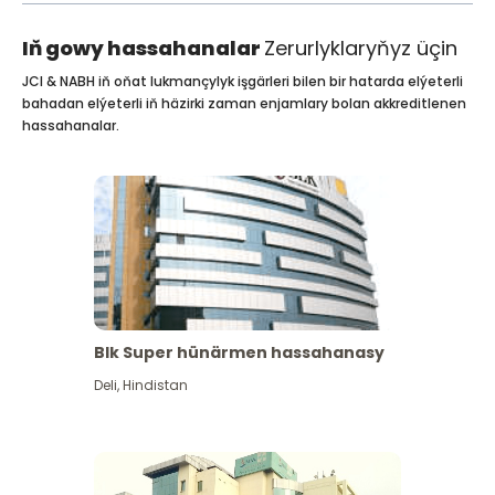
Iň gowy hassahanalar
Zerurlyklaryňyz üçin
JCI & NABH iň oňat lukmançylyk işgärleri bilen bir hatarda elýeterli
bahadan elýeterli iň häzirki zaman enjamlary bolan akkreditlenen
hassahanalar.
Blk Super hünärmen hassahanasy
Deli
,
Hindistan