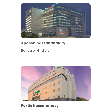
Apollon hassahanalary
Has giňişleýin gör
Bangalor
,
Hindistan
Fortis hassahanasy