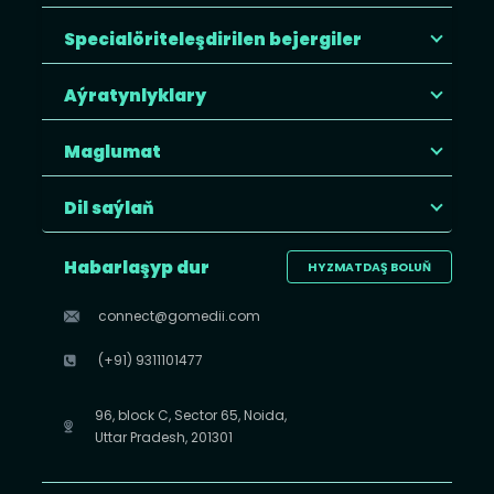
Specialöriteleşdirilen bejergiler
Aýratynlyklary
Maglumat
Dil saýlaň
Habarlaşyp dur
HYZMATDAŞ BOLUŇ
connect@gomedii.com
(+91) 9311101477
96, block C, Sector 65, Noida,
Uttar Pradesh, 201301