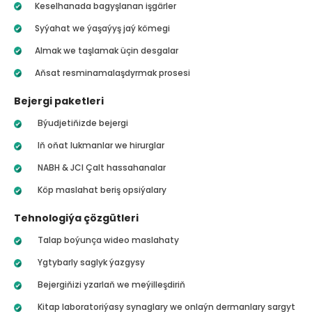
Keselhanada bagyşlanan işgärler
Syýahat we ýaşaýyş jaý kömegi
Almak we taşlamak üçin desgalar
Aňsat resminamalaşdyrmak prosesi
Bejergi paketleri
Býudjetiňizde bejergi
Iň oňat lukmanlar we hirurglar
NABH & JCI Çalt hassahanalar
Köp maslahat beriş opsiýalary
Tehnologiýa çözgütleri
Talap boýunça wideo maslahaty
Ygtybarly saglyk ýazgysy
Bejergiňizi yzarlaň we meýilleşdiriň
Kitap laboratoriýasy synaglary we onlaýn dermanlary sargyt