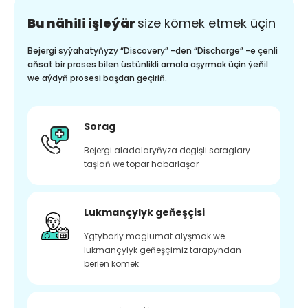
Bu nähili işleýär
size kömek etmek üçin
Bejergi syýahatyňyzy “Discovery” -den “Discharge” -e çenli
aňsat bir proses bilen üstünlikli amala aşyrmak üçin ýeňil
we aýdyň prosesi başdan geçiriň.
Sorag
Bejergi aladalaryňyza degişli soraglary
taşlaň we topar habarlaşar
Lukmançylyk geňeşçisi
Ygtybarly maglumat alyşmak we
lukmançylyk geňeşçimiz tarapyndan
berlen kömek