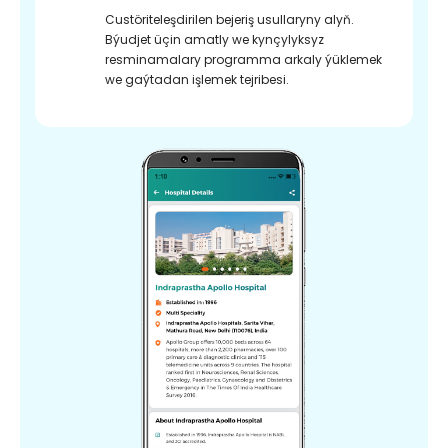
Custöriteleşdirilen bejeriş usullaryny alyň.
Býudjet üçin amatly we kynçylyksyz
resminamalary programma arkaly ýüklemek
we gaýtadan işlemek tejribesi.