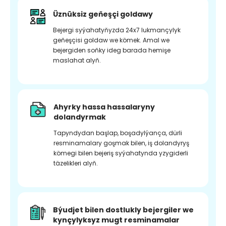
Üznüksiz geňeşçi goldawy
Bejergi syýahatyňyzda 24x7 lukmançylyk
geňeşçisi goldaw we kömek. Amal we
bejergiden soňky ideg barada hemişe
maslahat alyň.
Ahyrky hassa hassalaryny
dolandyrmak
Tapyndydan başlap, boşadylýança, dürli
resminamalary goşmak bilen, iş dolandyryş
kömegi bilen bejeriş syýahatynda yzygiderli
täzelikleri alyň.
Býudjet bilen dostlukly bejergiler we
kynçylyksyz mugt resminamalar