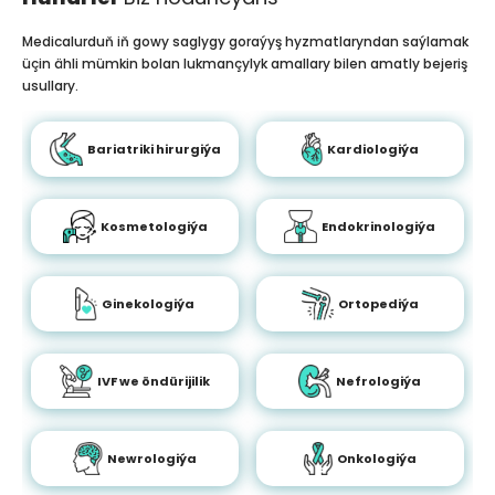
Medicalurduň iň gowy saglygy goraýyş hyzmatlaryndan saýlamak
üçin ähli mümkin bolan lukmançylyk amallary bilen amatly bejeriş
usullary.
Bariatriki hirurgiýa
Kardiologiýa
Kosmetologiýa
Endokrinologiýa
Ginekologiýa
Ortopediýa
IVF we öndürijilik
Nefrologiýa
Newrologiýa
Onkologiýa