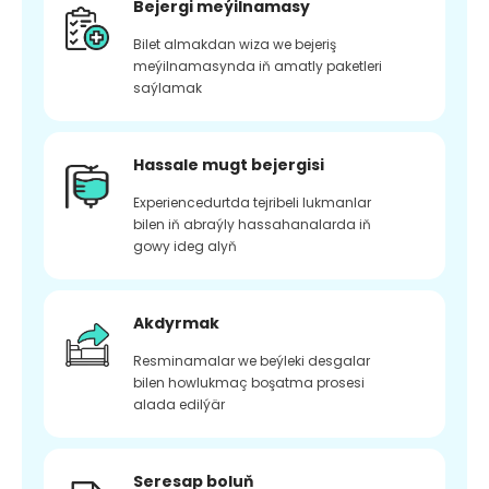
Bejergi meýilnamasy
Bilet almakdan wiza we bejeriş
meýilnamasynda iň amatly paketleri
saýlamak
Hassale mugt bejergisi
Experiencedurtda tejribeli lukmanlar
bilen iň abraýly hassahanalarda iň
gowy ideg alyň
Akdyrmak
Resminamalar we beýleki desgalar
bilen howlukmaç boşatma prosesi
alada edilýär
Seresap boluň