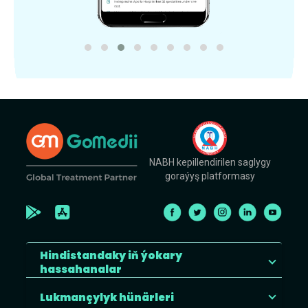
NABH kepillendirilen saglygy
goraýyş platformasy
Hindistandaky iň ýokary
hassahanalar
Lukmançylyk hünärleri