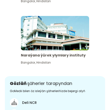
Bangalor
,
Hindistan
Naraýana ýürek ylymlary instituty
Bangalor
,
Hindistan
Gözläň
şäherler tarapyndan
GoMedii bilen öz isleýän şäherleriňizde bejergi alyň
Deli NCR