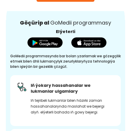
Göçürip al
GoMedii programmasy
Elýeterli
GoMedii programmasynda bar bolan yzarlamak we gözegçilik
etmek bilen ähli lukmançylyk zerurlyklaryňyza tehnologiýa
bilen işleýän bir gezeklik çözgüt.
Iň ýokary hassahanalar we
lukmanlar ulgamlary
Iň tejribeli lukmanlar bilen häzirki zaman
hassahanalarynda maslahat we bejergi
alyň. elýeterli bahada iň gowy bejergi.