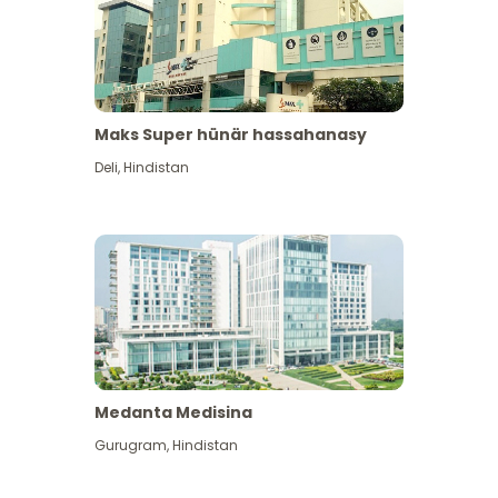
Maks Super hünär hassahanasy
Deli
,
Hindistan
Medanta Medisina
Gurugram
,
Hindistan