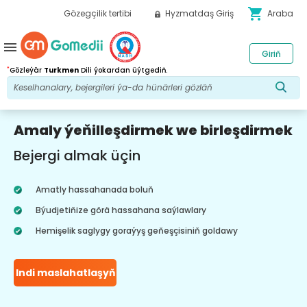
shopping_cart
Gözegçilik tertibi
Hyzmatdaş Giriş
Araba
menu
Giriň
*
Gözleýär
Turkmen
Dili ýokardan üýtgediň.
Amaly ýeňilleşdirmek we birleşdirmek
Bejergi almak üçin
Amatly hassahanada boluň
Býudjetiňize görä hassahana saýlawlary
Hemişelik saglygy goraýyş geňeşçisiniň goldawy
Indi maslahatlaşyň