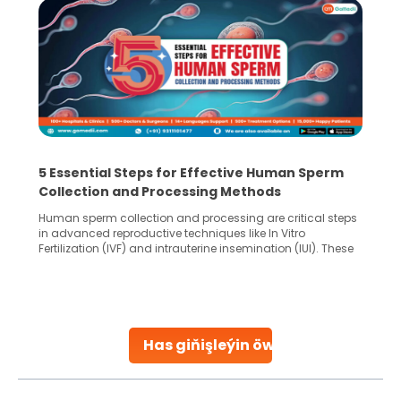
5 Essential Steps for Effective Human Sperm
Collection and Processing Methods
Human sperm collection and processing are critical steps
in advanced reproductive techniques like In Vitro
Fertilization (IVF) and intrauterine insemination (IUI). These
methods enable medical professionals to tackle fertility
challenges and help couples achieve their dream of
parenthood. Skilled technicians collect sperm using
specialized procedures to ensure optimal quality. Once
collected, they process the
Has giňişleýin öwreniň
Continue Reading