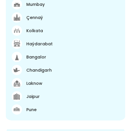
Mumbay
Çennaý
Kolkata
Haýdarabat
Bangalor
Chandigarh
Laknow
Jaipur
Pune