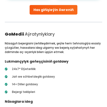
Has giňişleýin öwreniň
GoMedii
Aýratynlyklary
Näsagyň bejergisini ýeňilleşdirmek, şeýle hem tehnologiýa esasly
çözgütler, hassalara ideg ulgamy we bejeriş syýahatynyň her
ädiminde aç-açanlyk bilen üpjün etmek.
Lukmançylyk geňeşçisiniň goldawy
24x7* Elýeterlilik
Jaň we söhbetdeşlik goldawy
14+ Diller goldawy
Bejergi teklipleri
Näsaglara ideg