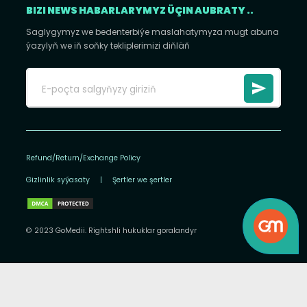
BIZI NEWS HABARLARYMYZ ÜÇIN AUBRATY ..
Saglygymyz we bedenterbiýe maslahatymyza mugt abuna
ýazylyň we iň soňky tekliplerimizi diňläň
Refund/Return/Exchange Policy
Gizlinlik syýasaty
|
Şertler we şertler
© 2023 GoMedii. Rightshli hukuklar goralandyr