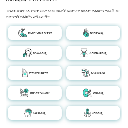
በሀገሪቱ ውስጥ ካሉ ምርጥ የጤና እንክብካቤዎች ለመምረጥ ከሁሉም የሕክምና ሂደቶች ጋር
ተመጣጣኝ የሕክምና አማራጮች።
የባሪያትሪክ ቀዶ ጥገና
ካርዲዮሎጂ
ኮስመቶሎጂ
ኢንዶክሪኖሎጂ
የማህፀን ህክምና
ኦርቶፔዲክስ
IVF እና የመራባት
ኔፍሮሎጂ
ኒውሮሎጂ
ኦንኮሎጂ