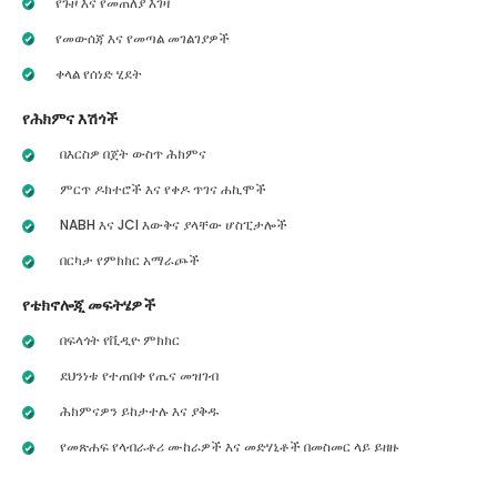
የጉዞ እና የመጠለያ እገዛ
የመውሰጃ እና የመጣል መገልገያዎች
ቀላል የሰነድ ሂደት
የሕክምና እሽጎች
በእርስዎ በጀት ውስጥ ሕክምና
ምርጥ ዶክተሮች እና የቀዶ ጥገና ሐኪሞች
NABH እና JCI እውቅና ያላቸው ሆስፒታሎች
በርካታ የምክክር አማራጮች
የቴክኖሎጂ መፍትሄዎች
በፍላጎት የቪዲዮ ምክክር
ደህንነቱ የተጠበቀ የጤና መዝገብ
ሕክምናዎን ይከታተሉ እና ያቅዱ
የመጽሐፍ የላብራቶሪ ሙከራዎች እና መድሃኒቶች በመስመር ላይ ይዘዙ