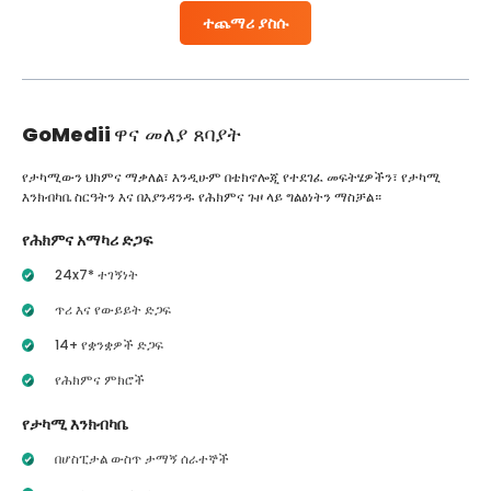
ተጨማሪ ያስሱ
GoMedii
ዋና መለያ ጸባያት
የታካሚውን ህክምና ማቃለል፣ እንዲሁም በቴክኖሎጂ የተደገፈ መፍትሄዎችን፣ የታካሚ
እንክብካቤ ስርዓትን እና በእያንዳንዱ የሕክምና ጉዞ ላይ ግልፅነትን ማስቻል።
የሕክምና አማካሪ ድጋፍ
24x7* ተገኝነት
ጥሪ እና የውይይት ድጋፍ
14+ የቋንቋዎች ድጋፍ
የሕክምና ምክሮች
የታካሚ እንክብካቤ
በሆስፒታል ውስጥ ታማኝ ሰራተኞች