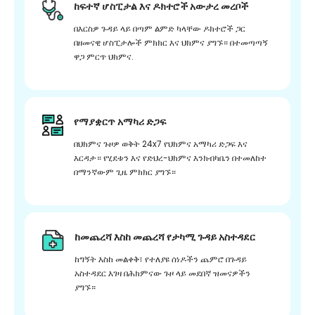
ከፍተኛ ሆስፒታል እና ዶክተሮች አውታረ መረቦች
በእርስዎ ጉዳይ ላይ በጣም ልምድ ካላቸው ዶክተሮች ጋር
በዘመናዊ ሆስፒታሎች ምክክር እና ህክምና ያግኙ። በተመጣጣኝ
ዋጋ ምርጥ ህክምና.
የማያቋርጥ አማካሪ ድጋፍ
በህክምና ጉዞዎ ወቅት 24x7 የህክምና አማካሪ ድጋፍ እና
እርዳታ። የሂደቱን እና የድህረ-ህክምና እንክብካቤን በተመለከተ
በማንኛውም ጊዜ ምክክር ያግኙ።
ከመጨረሻ እስከ መጨረሻ የታካሚ ጉዳይ አስተዳደር
ከግኝት እስከ መልቀቅ፣ የተለያዩ ሰነዶችን ጨምሮ በጉዳይ
አስተዳደር እገዛ በሕክምናው ጉዞ ላይ መደበኛ ዝመናዎችን
ያግኙ።