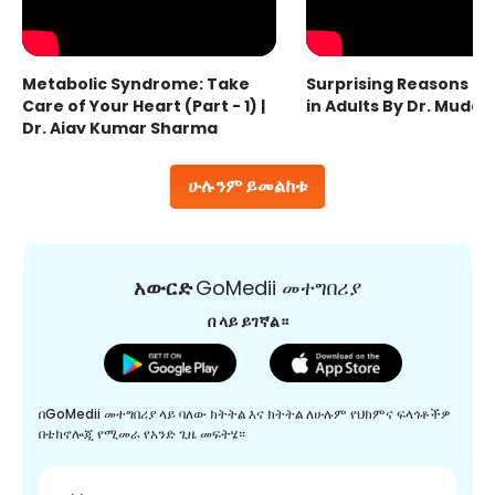
Metabolic Syndrome: Take
Surprising Reasons fo
Care of Your Heart (Part - 1) |
in Adults By Dr. Mudas
Dr. Ajay Kumar Sharma
ሁሉንም ይመልከቱ
አውርድ
GoMedii መተግበሪያ
በ ላይ ይገኛል።
በGoMedii መተግበሪያ ላይ ባለው ክትትል እና ክትትል ለሁሉም የህክምና ፍላጎቶችዎ
በቴክኖሎጂ የሚመራ የአንድ ጊዜ መፍትሄ።