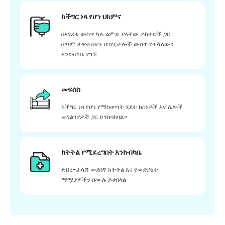
ከችግር ነጻ የሆነ ህክምና
በአገሪቱ ውስጥ ካሉ ልምድ ያላቸው ዶክተሮች ጋር
በጣም ታዋቂ በሆኑ ሆስፒታሎች ውስጥ የተሻለውን
እንክብካቤ ያግኙ
መፍሰስ
ከችግር ነጻ የሆነ የማስወጣት ሂደት ከሰነዶች እና ሌሎች
መገልገያዎች ጋር ይንከባከባል።
ክትትል የሚደረግበት እንክብካቤ
ድህረ-ፈሳሽ መደበኛ ክትትል እና የመድኃኒት
ማሟያዎችን በሙሉ ይቀበላል