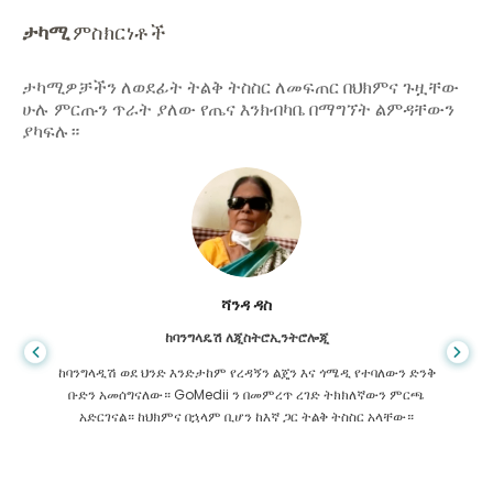
ታካሚ
ምስክርነቶች
ታካሚዎቻችን ለወደፊት ትልቅ ትስስር ለመፍጠር በህክምና ጉዟቸው
ሁሉ ምርጡን ጥራት ያለው የጤና እንክብካቤ በማግኘት ልምዳቸውን
ያካፍሉ።
ሻንዳ ዳስ
ከባንግላዴሽ ለጂስትሮኢንትሮሎጂ
ከባንግላዲሽ ወደ ህንድ እንድታከም የረዳኝን ልጄን እና ጎሜዲ የተባለውን ድንቅ
ቡድን አመሰግናለው። GoMedii ን በመምረጥ ረገድ ትክክለኛውን ምርጫ
አድርገናል። ከህክምና በኋላም ቢሆን ከእኛ ጋር ትልቅ ትስስር አላቸው።