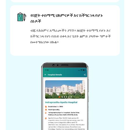
የበጀት ተስማሚ ህክምናዎች እና ከችግር ነጻ የሆኑ
ሰነዶች
ብጁ የሕክምና አማራጮችን ያግኙ። ለበጀት ተስማሚ የሆኑ እና
ከችግር ነጻ የሆነ የሰነድ ሰቀላ እና ሂደት ልምድ ያላቸው ግምቶች
በመተግበሪያው በኩል።