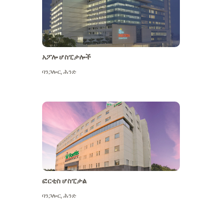
አፖሎ ሆስፒታሎች
ባንጋሎር
,
ሕንድ
ተጨማሪ ይመልከቱ
ፎርቲስ ሆስፒታል
ባንጋሎር
,
ሕንድ