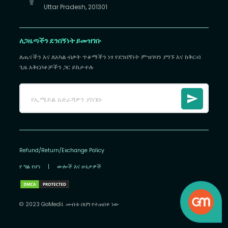
Uttar Pradesh, 201301
ለጋዜጣችን ደንበኝነት ይመዝገቡ
ለጤናችን እና ለአካል ብቃት ጥቆማችን ነፃ የደንበኝነት ምዝገባን ያግኙ እና ከቅርብ
ጊዜ አቅርቦቶቻችን ጋር ይከታተሉ
Refund/Return/Exchange Policy
የ ግል የሆነ
|
ውሎች እና ሁኔታዎች
© 2023 GoMedii. መብቱ በህግ የተጠበቀ ነው