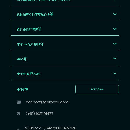
የሕክምና ስፔሻሊስቶች
ልዩ ሕክምናዎች
ዋና መለያ ጸባያት
መረጃ
ቋንቋ ይምረጡ
ተገናኙ
አጋር ይሁኑ
connect@gomedii.com
(+91) 9311101477
96, block C, Sector 65, Noida,