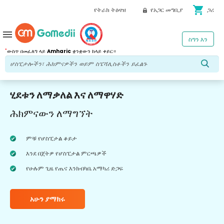
shopping_cart
የትራክ ትዕዛዝ
የአጋር መግቢያ
ጋሪ
menu
ስግን እን
*
ውስጥ በመፈለግ ላይ
Amharic
ቋንቋውን ከላይ ቀይር።
ሂደቱን ለማቃለል እና ለማዋሃድ
ሕክምናውን ለማግኘት
ምቹ የሆስፒታል ቆይታ
እንደ በጀትዎ የሆስፒታል ምርጫዎች
የሁሉም ጊዜ የጤና እንክብካቤ አማካሪ ድጋፍ
አሁን ያማክሩ