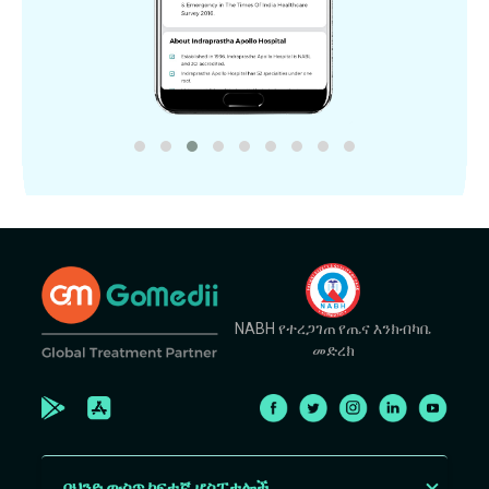
NABH የተረጋገጠ የጤና እንክብካቤ
መድረክ
በህንድ ውስጥ ከፍተኛ ሆስፒታሎች