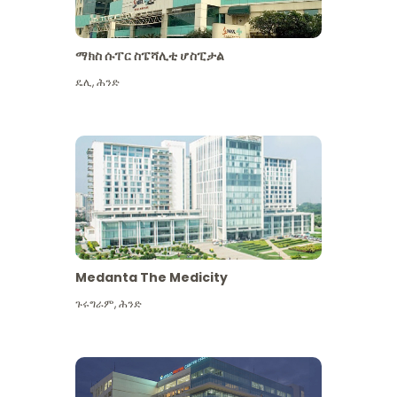
ማክስ ሱፐር ስፔሻሊቲ ሆስፒታል
ዴሊ
,
ሕንድ
Medanta The Medicity
ጉሩግራም
,
ሕንድ