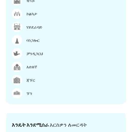
ቼናይ
ኮልካታ
ሃይደራባድ
ባንጋሎር
ቻንዲጋርህ
እድለኛ
ጃፑር
ፑን
እንዴት እንደሚሰራ
እርስዎን ለመርዳት