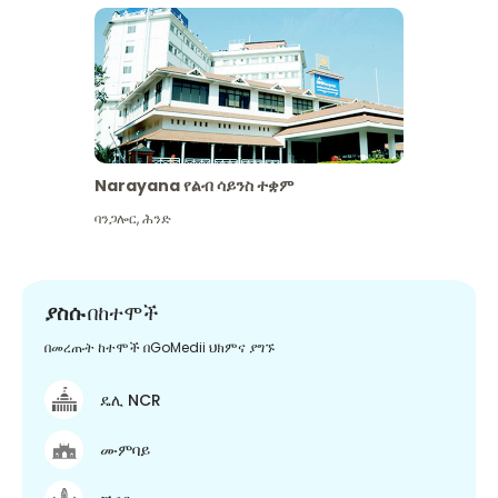
Narayana የልብ ሳይንስ ተቋም
ባንጋሎር
,
ሕንድ
ያስሱ
በከተሞች
በመረጡት ከተሞች በGoMedii ህክምና ያግኙ
ዴሊ NCR
ሙምባይ