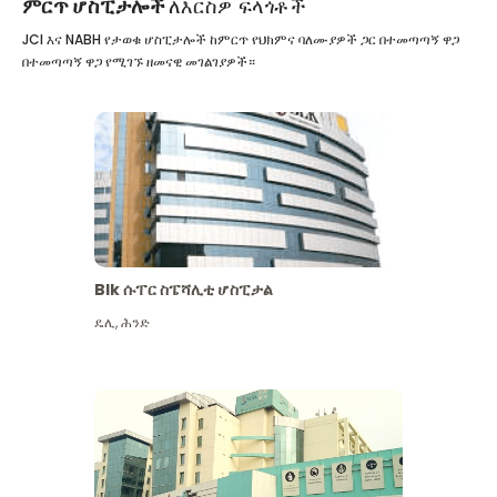
ምርጥ ሆስፒታሎች
ለእርስዎ ፍላጎቶች
JCI እና NABH የታወቁ ሆስፒታሎች ከምርጥ የህክምና ባለሙያዎች ጋር በተመጣጣኝ ዋጋ
በተመጣጣኝ ዋጋ የሚገኙ ዘመናዊ መገልገያዎች።
Blk ሱፐር ስፔሻሊቲ ሆስፒታል
ዴሊ
,
ሕንድ