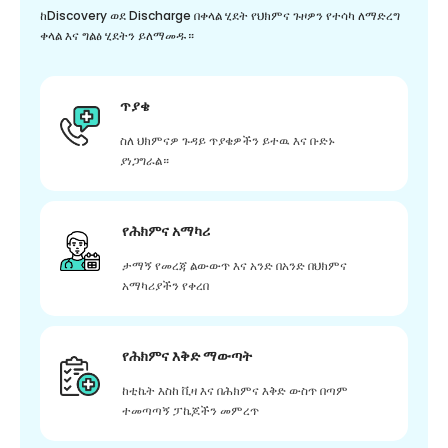
ከDiscovery ወደ Discharge በቀላል ሂደት የህክምና ጉዞዎን የተሳካ ለማድረግ
ቀላል እና ግልፅ ሂደትን ይለማመዱ።
ጥያቄ
ስለ ህክምናዎ ጉዳይ ጥያቄዎችን ይተዉ እና ቡድኑ
ያነጋግራል።
የሕክምና አማካሪ
ታማኝ የመረጃ ልውውጥ እና አንድ በአንድ በህክምና
አማካሪያችን የቀረበ
የሕክምና እቅድ ማውጣት
ከቲኬት እስከ ቪዛ እና በሕክምና እቅድ ውስጥ በጣም
ተመጣጣኝ ፓኬጆችን መምረጥ