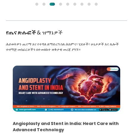
የጤና ጽሑፎች
& ዝማኔዎች
ሕይወትዎን ጤናማ እና የተሻለ ለማድረግ ስለ ሕክምና፣ ሂደቶች፣ ሁኔታዎች እና ሌሎች
ተዛማጅ መስፈርቶችን በተመለከተ ወቅታዊ መረጃ ያግኙ።
5 Essential Steps for Effective Human Sperm
Collection and Processing Methods