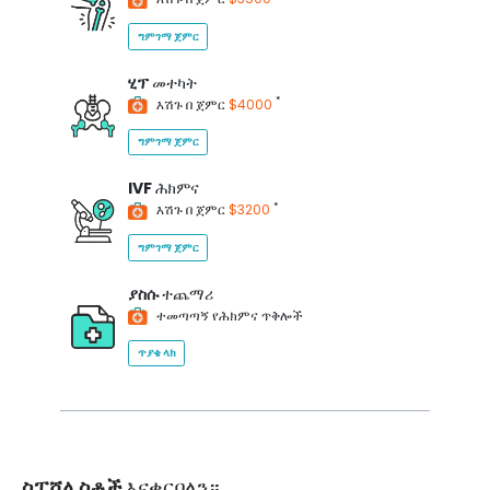
ግምገማ ጀምር
ሂፕ
መተካት
*
እሽጉ በ ጀምር
$4000
ግምገማ ጀምር
IVF
ሕክምና
*
እሽጉ በ ጀምር
$3200
ግምገማ ጀምር
ያስሱ
ተጨማሪ
ተመጣጣኝ የሕክምና ጥቅሎች
ጥያቄ ላክ
ስፔሻሊስቶች
እናቀርባለን።