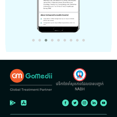
វេទិកាថែទាំសុខភាពដែលបានបញ្ជាក់
NABH