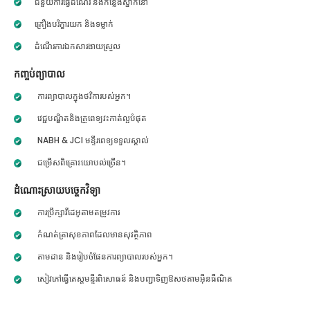
ជំនួយការធ្វើដំណើរ និងកន្លែងស្នាក់នៅ
គ្រឿងបរិក្ខារយក និងទម្លាក់
ដំណើរការឯកសារងាយស្រួល
កញ្ចប់ព្យាបាល
ការព្យាបាលក្នុងថវិការបស់អ្នក។
វេជ្ជបណ្ឌិតនិងគ្រូពេទ្យវះកាត់ល្អបំផុត
NABH & JCI មន្ទីរពេទ្យទទួលស្គាល់
ជម្រើសពិគ្រោះយោបល់ច្រើន។
ដំណោះស្រាយបច្ចេកវិទ្យា
ការប្រឹក្សាវីដេអូតាមតម្រូវការ
កំណត់ត្រាសុខភាពដែលមានសុវត្ថិភាព
តាមដាន និងរៀបចំផែនការព្យាបាលរបស់អ្នក។
សៀវភៅធ្វើតេស្តមន្ទីរពិសោធន៍ និងបញ្ជាទិញឱសថតាមអ៊ីនធឺណិត