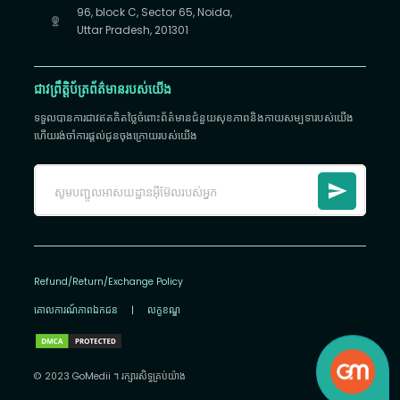
96, block C, Sector 65, Noida,
Uttar Pradesh, 201301
ជាវព្រឹត្តិប័ត្រព័ត៌មានរបស់យើង
ទទួលបានការជាវឥតគិតថ្លៃចំពោះព័ត៌មានជំនួយសុខភាពនិងកាយសម្បទារបស់យើង
ហើយរង់ចាំការផ្តល់ជូនចុងក្រោយរបស់យើង
Refund/Return/Exchange Policy
គោលការណ៍​ភាព​ឯកជន
|
លក្ខខណ្ឌ
© 2023 GoMedii ។ រក្សា​រ​សិទ្ធ​គ្រប់យ៉ាង