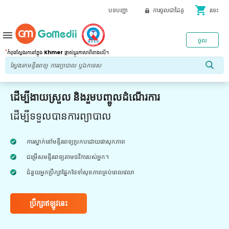
shopping_cart
បទបញ្ជា
ការចូលជាដៃគូ
រទេះ
menu
ចូល
*
កំពុងស្វែងរកនៅក្នុង
Khmer
ផ្លាស់ប្តូរភាសាពីខាងលើ។
ដើម្បីងាយស្រួល និងរួមបញ្ចូលដំណើរការ
ដើម្បីទទួលបានការព្យាបាល
ការស្នាក់នៅមន្ទីរពេទ្យប្រកបដោយផាសុកភាព
ជម្រើសមន្ទីរពេទ្យតាមថវិការបស់អ្នក។
ជំនួយអ្នកប្រឹក្សាផ្នែកថែទាំសុខភាពគ្រប់ពេលវេលា
ប្រឹក្សាឥឡូវនេះ