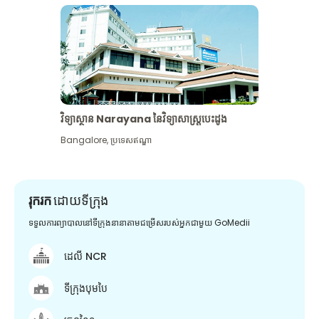
វិទ្យាស្ថាន Narayana នៃវិទ្យាសាស្រ្តបេះដូង
Bangalore
,
ប្រទេសឥណ្ឌា
រុករក
ដោយទីក្រុង
ទទួលការព្យាបាលនៅទីក្រុងនានាតាមជម្រើសរបស់អ្នកជាមួយ GoMedii
ដេលី NCR
ទីក្រុងបុមបៃ