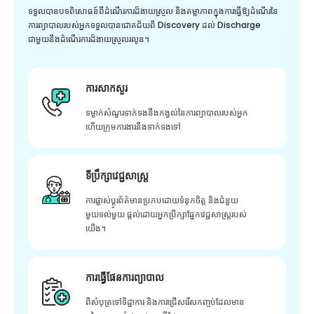
ទទួលបានបទពិសោធន៍ពីដំណើរការដ៏ងាយស្រួល និងតម្លាភាពក្នុងការធ្វើឱ្យដំណើរនៃ
ការព្យាបាលរបស់អ្នកទទួលបានជោគជ័យពី Discovery ដល់ Discharge
ជាមួយនឹងដំណើរការដ៏ងាយស្រួលរលូន។
ការសាកសួរ
ទម្លាក់សំណួរទាក់ទងនឹងកង្វល់នៃការព្យាបាលរបស់អ្នក
ហើយក្រុមការងារនឹងទាក់ទងទៅ
ទីប្រឹក្សាវេជ្ជសាស្ត្រ
ការផ្លាស់ប្តូរព័ត៌មានប្រកបដោយទំនុកចិត្ត និងជំនួយ
មួយទល់មួយ ផ្តល់ដោយអ្នកប្រឹក្សាផ្នែកវេជ្ជសាស្រ្តរបស់
យើង។
ការធ្វើផែនការព្យាបាល
ពីសំបុត្រទៅទិដ្ឋាការ និងការជ្រើសរើសកញ្ចប់ដែលមាន