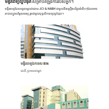
មន្ទីរពេទ្យល្អបំផុត
សម្រាប់តម្រូវការរបស់អ្នក។
មន្ទីរពេទ្យដែលទទួលស្គាល់ដោយ JCI & NABH ជាមួយនឹងគ្រឿងបរិក្ខារទំនើបៗដែលអាច
រកបានក្នុងតម្លៃសមរម្យ រួមជាមួយបុគ្គលិកពេទ្យល្អបំផុត។
មន្ទីរពេទ្យឯកទេស Blk
ដេលី
,
ប្រទេសឥណ្ឌា