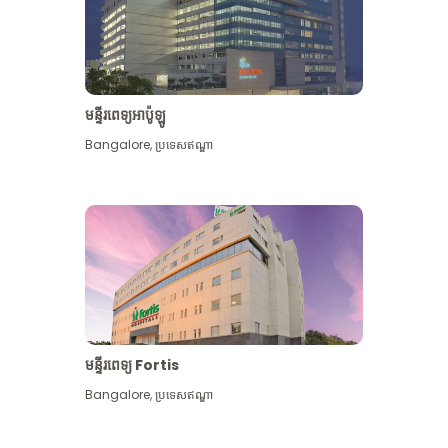
មន្ទីរពេទ្យអាប៉ូឡូ
Bangalore
,
ប្រទេសឥណ្ឌា
មើល​ច្រើន​ទៀត
មន្ទីរពេទ្យ Fortis
Bangalore
,
ប្រទេសឥណ្ឌា