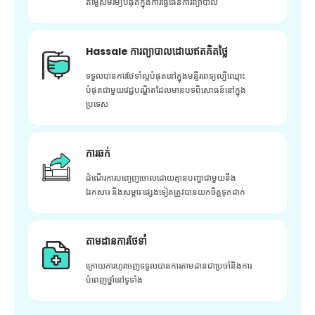
តម្លៃសមរម្យបំផុតក្នុងការធ្វើផែនការព្យាបាល
Hassale ការព្យាបាលដោយឥតគិតថ្លៃ
ទទួលបានការថែទាំល្អបំផុតនៅក្នុងមន្ទីរពេទ្យល្បីឈ្មោះ
បំផុតជាមួយវេជ្ជបណ្ឌិតដែលមានបទពិសោធន៍នៅក្នុង
ប្រទេស
ការឆក់
ដំណើរការបញ្ចេញចោលដោយគ្មានបញ្ហាជាមួយនឹង
ឯកសារ និងសម្ភារៈផ្សេងទៀតត្រូវបានយកចិត្តទុកដាក់
តាមដានការថែទាំ
ក្រោយ​ការ​ហូរ​ចេញ​ទទួល​បាន​ការ​តាមដាន​ជា​ប្រចាំ​និង​ការ​
បំពេញ​ថ្នាំ​នៅ​ទូទាំង​