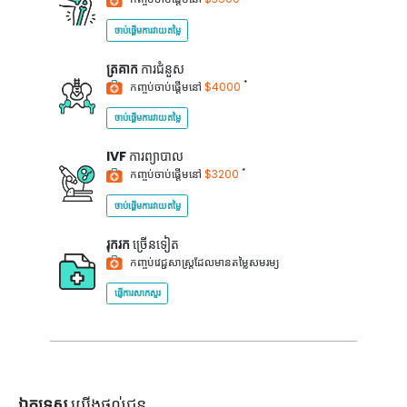
ចាប់ផ្តើមការវាយតម្លៃ
ត្រគាក
ការជំនួស
*
កញ្ចប់ចាប់ផ្តើមនៅ
$4000
ចាប់ផ្តើមការវាយតម្លៃ
IVF
ការព្យាបាល
*
កញ្ចប់ចាប់ផ្តើមនៅ
$3200
ចាប់ផ្តើមការវាយតម្លៃ
រុករក
ច្រើនទៀត
កញ្ចប់វេជ្ជសាស្ត្រដែលមានតម្លៃសមរម្យ
ផ្ញើការសាកសួរ
ឯកទេស
យើងផ្តល់ជូន