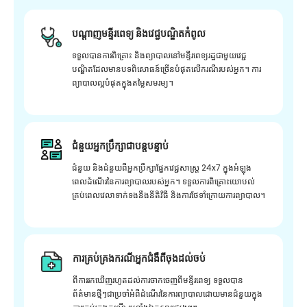
បណ្តាញមន្ទីរពេទ្យ និងវេជ្ជបណ្ឌិតកំពូល
ទទួលបានការពិគ្រោះ និងព្យាបាលនៅមន្ទីរពេទ្យរដ្ឋជាមួយវេជ្ជ
បណ្ឌិតដែលមានបទពិសោធន៍ច្រើនបំផុតលើករណីរបស់អ្នក។ ការ
ព្យាបាលល្អបំផុតក្នុងតម្លៃសមរម្យ។
ជំនួយអ្នកប្រឹក្សាជាបន្តបន្ទាប់
ជំនួយ និងជំនួយពីអ្នកប្រឹក្សាផ្នែកវេជ្ជសាស្រ្ត 24x7 ក្នុងអំឡុង
ពេលដំណើរនៃការព្យាបាលរបស់អ្នក។ ទទួលការពិគ្រោះយោបល់
គ្រប់ពេលវេលាទាក់ទងនឹងនីតិវិធី និងការថែទាំក្រោយការព្យាបាល។
ការគ្រប់គ្រងករណីអ្នកជំងឺពីចុងដល់ចប់
ពីការរកឃើញរហូតដល់ការចាកចេញពីមន្ទីរពេទ្យ ទទួលបាន
ព័ត៌មានថ្មីៗជាប្រចាំអំពីដំណើរនៃការព្យាបាលដោយមានជំនួយក្នុង