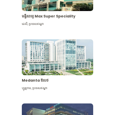
មន្ទីរពេទ្យ Max Super Speciality
ដេលី
,
ប្រទេសឥណ្ឌា
Medanta ឱសថ
ហ្គូរូក្រាម
,
ប្រទេសឥណ្ឌា