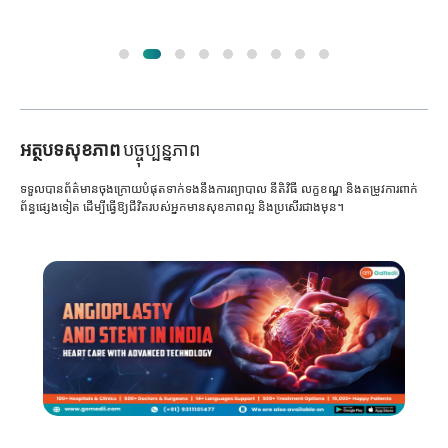
អត្ថបទសុខភាព
បច្ចុប្បន្នភាព
ទទួលបានព័ត៌មានចុងក្រោយបំផុតទាក់ទងនឹងការព្យាបាល នីតិវិធី លក្ខខណ្ឌ និងតម្រូវការពាក់
ព័ន្ធផ្សេងទៀត ដើម្បីធ្វើឱ្យជីវិតរបស់អ្នកមានសុខភាពល្អ និងប្រសើរជាងមុន។