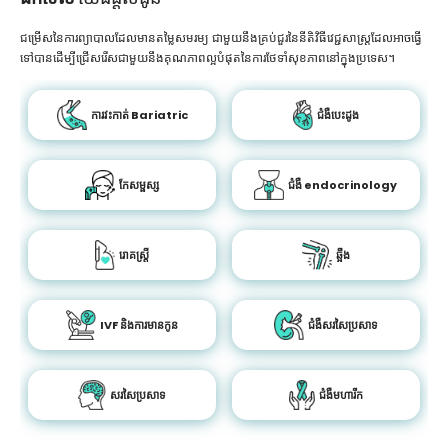
ជម្រើសនៃការព្យាបាលដែលមានតម្លៃសមរម្យ ជាមួយនឹងគ្រប់ជួរនៃនីតិវិធីវេជ្ជសាស្រ្តដែលអាចធ្វើ
ទៅបានដើម្បីជ្រើសរើសជាមួយនឹងគុណភាពល្អបំផុតនៃការថែទាំសុខភាពនៅក្នុងប្រទេស។
ការវះកាត់ Bariatric
ជំងឺបេះដូង
កែសម្ផស្ស
ជំងឺ endocrinology
រោគស្ត្រី
ឆ្អឹង
IVF និងការមានកូន
ជំងឺសរសៃប្រសាទ
សរសៃប្រសាទ
ជំងឺមហារីក