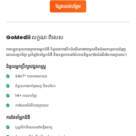
ស្វែងយល់បន្ថែម
GoMedii
លក្ខណៈពិសេស
ការបន្ធូរបន្ថយការព្យាបាលអ្នកជំងឺ ក៏ដូចជាការបើកដំណើរការវាជាមួយនឹងដំណោះស្រាយជំរុញ
ដោយបច្ចេកវិទ្យា ប្រព័ន្ធថែទាំអ្នកជំងឺ និងតម្លាភាពនៅជំហាននីមួយៗនៃដំណើរនៃការព្យាបាល។
ជំនួយអ្នកប្រឹក្សាវេជ្ជសាស្ត្រ
24x7* ភាពអាចរកបាន
ជំនួយការហៅទូរសព្ទ និងជជែក
14+ ភាសាគាំទ្រ
ការណែនាំអំពីការព្យាបាល
ការថែទាំអ្នកជំងឺ
បុគ្គលិកពិសេសនៅមន្ទីរពេទ្យ