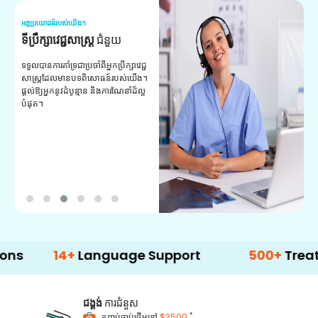
អត្ថប្រយោជន៍របស់យើង។
អត
ទីប្រឹក្សាវេជ្ជសាស្ត្រ
ជំនួយ
វ
យ
ទទួលបានការគាំទ្រជាប្រចាំពីអ្នកប្រឹក្សាវេជ្ជ
សាស្ត្រដែលមានបទពិសោធន៍របស់យើង។
ក
ផ្តល់ឱ្យអ្នកនូវដំបូន្មាន និងការណែនាំដ៏ល្អ
វ
បំផុត។
ប
ក្
ព
ឡ
14+
Language Support
500+
Treatment O
ជង្គង់
ការជំនួស
*
កញ្ចប់ចាប់ផ្តើមនៅ
$3500