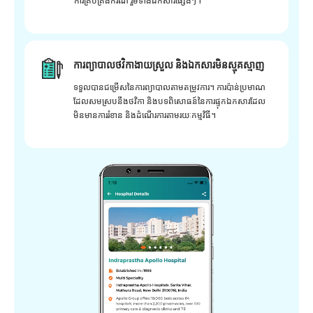
ការគ្រប់គ្រងករណី រួមទាំងឯកសារផ្សេងៗ។
ការព្យាបាលថវិកាងាយស្រួល និងឯកសារមិនស្មុគស្មាញ
ទទួលបានជម្រើសនៃការព្យាបាលតាមតម្រូវការ។ ការប៉ាន់ប្រមាណ
ដែលសមស្របនឹងថវិកា និងបទពិសោធន៍នៃការផ្ទុកឯកសារដែល
មិនមានការរំខាន និងដំណើរការតាមរយៈកម្មវិធី។