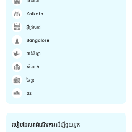
ចេនណៃ
Kolkata
អ៊ីដ្រាបាដ
Bangalore
ចាន់ឌីហ្គា
សំណាង
ចៃពួរ
ពុន
របៀបដែលវាដំណើរការ
ដើម្បី​ជួយ​អ្នក