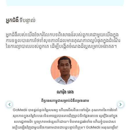
អ្នកជំងឺ
ទីបន្ទាល់
អ្នកជំងឺរបស់យើងចែករំលែកបទពិសោធន៍របស់ពួកគេជាមួយយើងក្នុង
ការទទួលបានការថែទាំសុខភាពដែលមានគុណភាពល្អបំផុតក្នុងដំណើរ
នៃការព្យាបាលរបស់ពួកគេ ដើម្បីបង្កើតចំណងដ៏ល្អសម្រាប់អនាគត។
សានដាដាស
ពីបង់ក្លាដែសសម្រាប់ជំងឺក្រពះពោះវៀន
ខ្ញុំបានថ្លែងអំណរគុណដល់កូនប្រុសរបស់ខ្ញុំ និងក្រុមដ៏អស្ចារ្យរបស់ GoMedii ដែល
បានជួយខ្ញុំក្នុងការធ្វើដំណើររបស់ខ្ញុំពីបង់ក្លាដែសទៅកាន់ប្រទេសឥណ្ឌាដើម្បីទទួលការ
ព្យាបាល។ យើងបានធ្វើការជ្រើសរើសត្រឹមត្រូវក្នុងការជ្រើសរើស GoMedii ។ ពួកគេ
សូម្បីតែបន្ទាប់ពីការព្យាបាលរក្សាទំនាក់ទំនងដ៏ល្អជាមួយយើង