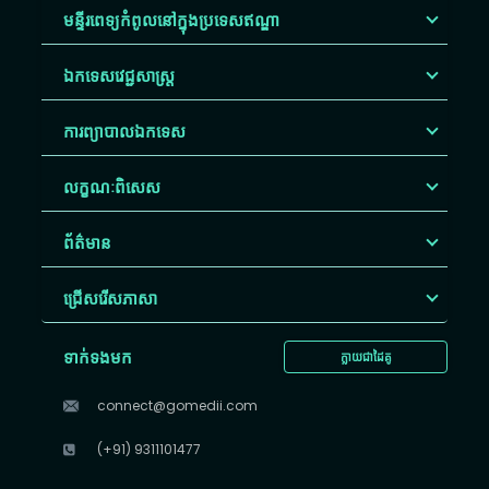
មន្ទីរពេទ្យកំពូលនៅក្នុងប្រទេសឥណ្ឌា
ឯកទេសវេជ្ជសាស្ត្រ
ការព្យាបាលឯកទេស
លក្ខណៈពិសេស
ព័ត៌មាន
ជ្រើសរើស​ភាសា
ទាក់ទងមក
ក្លាយជាដៃគូ
connect@gomedii.com
(+91) 9311101477