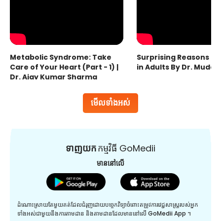
Metabolic Syndrome: Take
Surprising Reasons fo
Care of Your Heart (Part - 1) |
in Adults By Dr. Mudas
Dr. Ajay Kumar Sharma
មើលទាំងអស់
ទាញយក
កម្មវិធី GoMedii
មាននៅលើ
ដំណោះស្រាយតែមួយគត់ដែលជំរុញដោយបច្ចេកវិទ្យាចំពោះតម្រូវការវេជ្ជសាស្រ្តរបស់អ្នក
ទាំងអស់ជាមួយនឹងការតាមដាន និងតាមដានដែលមាននៅលើ GoMedii App ។