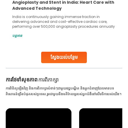
Angioplasty and Stent in India: Heart Care with
Advanced Technology
India is continuously gaining immense traction in
delivering advanced and cost-effective cardiac care,
performing over 500,000 angioplasty procedures annually
with a success rate exceeding 90%. Patients across the
បន្តអាន
globe are searching for treatments like angioplasty and
stent placement in Indian hospitals, owing to the
combination of high-quality care and affordability.
Studies, such as one published
ស្វែងយល់បន្ថែម
Continue Reading
ការ​ថែទាំ​សុខភាព
ការពិភាក្សា
ការពិនិត្យឡើងវិញ និងការពិភាក្សាសំខាន់ៗជាមួយវេជ្ជបណ្ឌិត និងអ្នកជំនាញដែលមានបទ
ពិសោធន៍ច្រើនបំផុតរបស់ប្រទេស រួមជាមួយនឹងមតិកែលម្អរបស់អ្នកជំងឺនៅលើវេទិការបស់យើង។