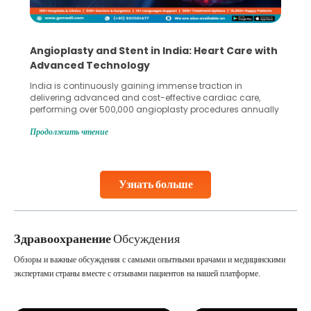
Angioplasty and Stent in India: Heart Care with
Advanced Technology
India is continuously gaining immense traction in
delivering advanced and cost-effective cardiac care,
performing over 500,000 angioplasty procedures annually
with a success rate exceeding 90%. Patients across the
Продолжить чтение
globe are searching for treatments like angioplasty and
stent placement in Indian hospitals, owing to the
combination of high-quality care and affordability.
Studies, such as one published
Узнать больше
Continue Reading
Здравоохранение
Обсуждения
Обзоры и важные обсуждения с самыми опытными врачами и медицинскими
экспертами страны вместе с отзывами пациентов на нашей платформе.