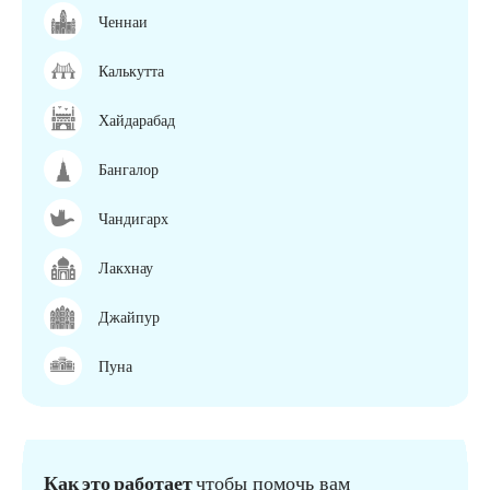
Ченнаи
Калькутта
Хайдарабад
Бангалор
Чандигарх
Лакхнау
Джайпур
Пуна
Как это работает
чтобы помочь вам