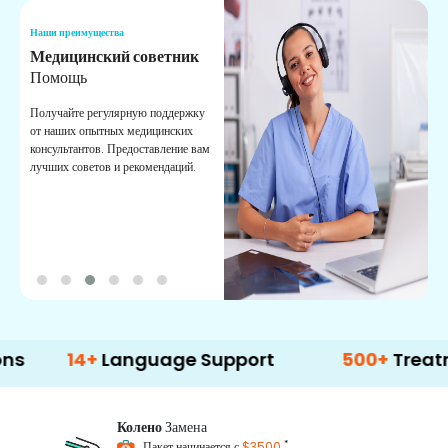
Наши преимущества
Н
Медицинский советник
О
Помощь
К
Получайте регулярную поддержку
О
от наших опытных медицинских
с
консультантов. Предоставление вам
п
лучших советов и рекомендаций.
в
о
4+
Language Support
500+
Treatment Op
Колено
Замена
*
Пакет начинается с
$3500