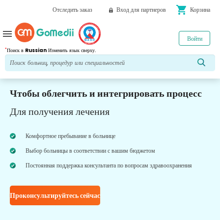
shopping_cart
Отследить заказ
Вход для партнеров
Корзина
menu
Войти
*
Поиск в
Russian
Изменить язык сверху.
Чтобы облегчить и интегрировать процесс
Для получения лечения
Комфортное пребывание в больнице
Выбор больницы в соответствии с вашим бюджетом
Постоянная поддержка консультанта по вопросам здравоохранения
Проконсультируйтесь сейчас