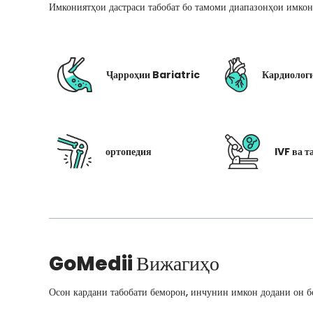
Имкониятҳои дастраси табобат бо тамоми диапазонҳои имкон
Ҷарроҳии Bariatric
Кардиолог
ортопедия
IVF ва т
GoMedii
Вижагиҳо
Осон кардани табобати беморон, инчунин имкон додани он бо