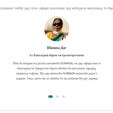
ҳтарини тиббӣ дар тӯли сафари муолиҷаи худ мубодила мекунанд, то бар
Фурканул Ислом
Аз Бангладеш барои трансплантатсияи гурда
Ман тамоми умедро дода будам, ки барои мушкилоти гурдаам ҳама
гуна табобатро гирифта метавонам. Ин танҳо пас аз он буд, ки ман бо
лутфи Худо бо GoMedii дучор омадам ва бо онҳо тамос гирифтам.