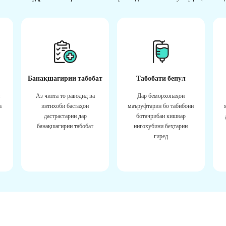
Банақшагирии табобат
Табобати бепул
Аз чипта то раводид ва
Дар беморхонаҳои
а
интихоби бастаҳои
маъруфтарин бо табибони
дастрастарин дар
ботаҷрибаи кишвар
банақшагирии табобат
нигоҳубини беҳтарин
гиред