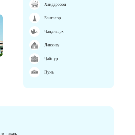
Ҳайдаробод
Бангалор
Чандигарх
Лакхнау
Ҷайпур
Пуна
ом диҳад.