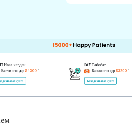
15000+
Happy Patients
100+
Hospit
ИП
Иваз кардан
IVF
Табобат
*
*
Бастаи оғоз дар
$4000
Бастаи оғоз дар
$3200
ҳодиҳӣ оғоз кунед
Баҳодиҳӣ оғоз кунед
нем