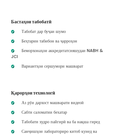
Бастаҳои табобатӣ
Табобат дар буҷаи шумо
Беҳтарин табибон ва ҷарроҳон
Беморхонаҳои аккредитатсияшудаи NABH &
JCI
Вариантҳои сершумори машварат
Қарорҳои технологӣ
Аз рӯи дархост машварати видеоӣ
Сабти саломатии бехатар
Табобати худро пайгирӣ ва ба нақша гиред
Санҷишҳои лабораториро китоб кунед ва