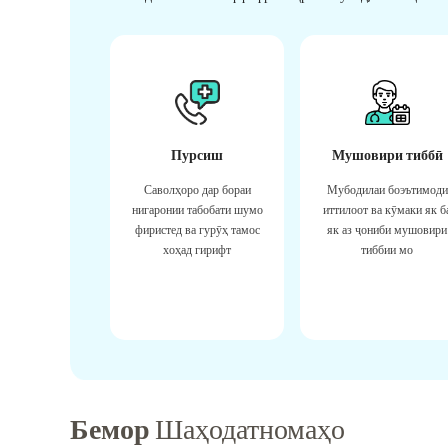
Пурсиш
Мушовири тиббӣ
Саволҳоро дар бораи
Мубодилаи боэътимоди
нигаронии табобати шумо
иттилоот ва кӯмаки як б
фиристед ва гурӯҳ тамос
як аз ҷониби мушовири
хоҳад гирифт
тиббии мо
Бемор
Шаҳодатномаҳо