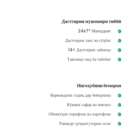
Дастгирии мушовири тиббӣ
24x7* Мавҷудият
Дастгирии занг ва сӯҳбат
14+ Дастгирии забонҳо
Тавсияҳо оид ба табобат
Нигоҳубини беморон
Кормандони содиқ дар беморхона
Кӯмаки сафар ва манзил
Объектҳои гирифтан ва партофтан
Раванди ҳуҷҷатгузории осон