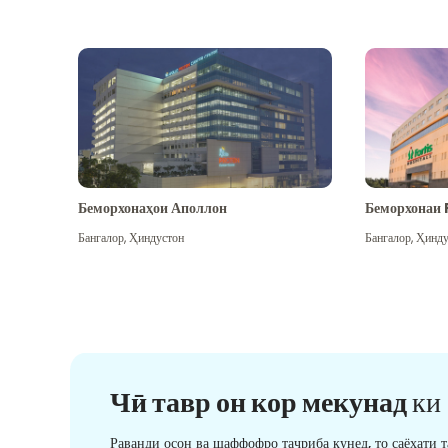
Беморхонаҳои Аполлон
Беморхонаи 
Бангалор
,
Ҳиндустон
Бангалор
,
Ҳинду
Чӣ тавр он кор мекунад
ки
Раванди осон ва шаффофро таҷриба кунед, то саёҳати 