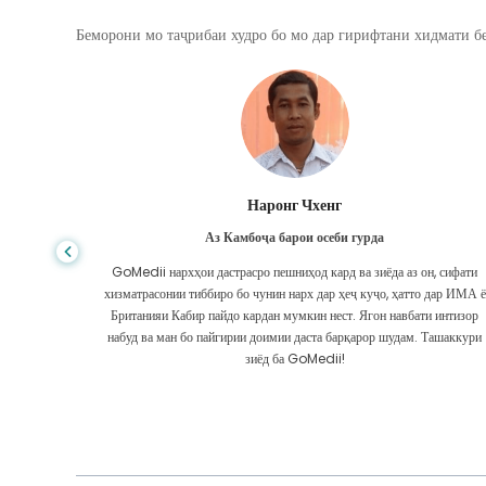
Беморони мо таҷрибаи худро бо мо дар гирифтани хидмати бе
Шандха Дас
Аз Бангладеш барои гастроэнтерология
, сифати
Ман ба писарам ва дастаи олиҷаноби GoMedii, ки дар сафари ман аз
дар ИМА ё
Бангладеш ба Ҳиндустон барои табобат ба ман кӯмак карданд,
 интизор
ташаккур гуфтам. Мо дар интихоби GoMedii интихоби дуруст
ашаккури
кардем. Онҳо ҳатто пас аз табобат бо мо робитаи бузург доранд