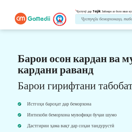
*
Ҷустуҷӯ дар
Tajik
Забонро аз боло иваз ку
Барои осон кардан ва м
Манфиатҳои мо
кардани раванд
Пас аз табобат
нигоҳубини пайравӣ
Барои гирифтани табоба
Дастгирии тиббӣ ва беморонро 24x7 бо дастаи
мо дастрас кунед, то ҳама вақт мушкилоти
шуморо ҳал кунад. Навсозии мунтазам дар
Истгоҳи бароҳат дар беморхона
бораи ниёзҳои табобати шумо.
Интихоби беморхона мувофиқи буҷаи шумо
Дастгирии ҳама вақт дар соҳаи тандурустӣ