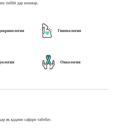
ии тиббӣ дар кишвар.
докринология
Гинекология
рология
Онкология
ар як қадами сафари табобат.