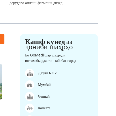
доруҳоро онлайн фармоиш диҳед
н
Кашф кунед
аз
ҷониби шаҳрҳо
Бо GoMedii дар шаҳрҳои
интихобкардаатон табобат гиред
Деҳлӣ NCR
Мумбай
Ченнай
Колката