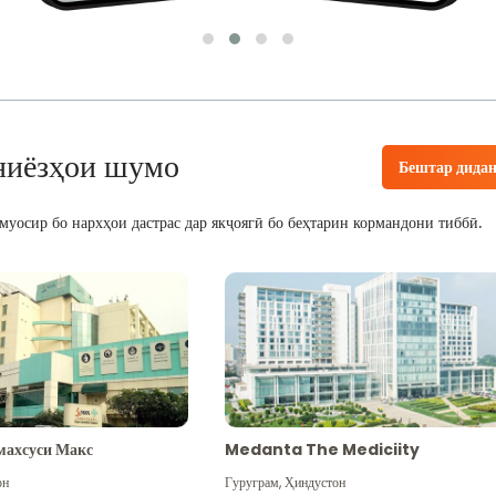
ниёзҳои шумо
Бештар дида
уосир бо нархҳои дастрас дар якҷоягӣ бо беҳтарин кормандони тиббӣ.
махсуси Макс
Medanta The Mediciity
он
Гуруграм
,
Ҳиндустон