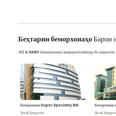
Беҳтарин беморхонаҳо
Барои 
JCI & NABH беморхонаҳои аккредитатсияшуда бо таҷҳизоти м
Беморхонаи Super Specialty Blk
Беморхонаи 
Дехлй
,
Ҳиндустон
Дехлй
,
Ҳиндуст