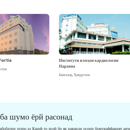
Fortis
Институти илмҳои кардиологии
Нараяна
стон
Бангалор
,
Ҳиндустон
 ба шумо ёрй расонад
табобатии худро аз Кашф то холӣ бо як раванди осони бомуваффақият анҷ