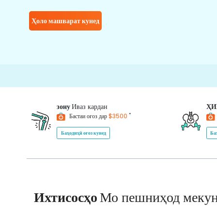
Ҳоло машварат кунед
зону
Иваз кардан
Ҳ
*
Бастаи оғоз дар
$3500
Баҳодиҳӣ оғоз кунед
Ба
Ихтисосҳо
Мо пешниҳод меку