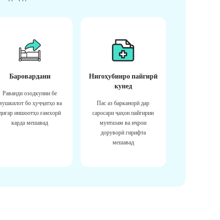
Баровардани
Нигоҳубинро пайгирӣ
кунед
Раванди озодкунии бе
мушкилот бо ҳуҷҷатҳо ва
Пас аз барканорӣ дар
дигар иншоотҳо ғамхорӣ
саросари ҷаҳон пайгирии
карда мешавад
мунтазам ва иҷрои
доруворӣ гирифта
мешавад