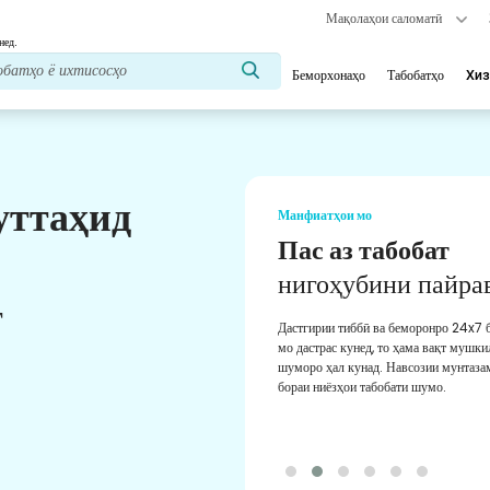
Мақолаҳои саломатӣ
нед.
Беморхонаҳо
Табобатҳо
Хиз
уттаҳид
Манфиатҳои мо
Мушовири тиббӣ
Аз мушовирони тиббии ботаҷрибаи м
т
мунтазам дастгирӣ гиред. Ба шумо ма
роҳнамоии беҳтарин медиҳад.