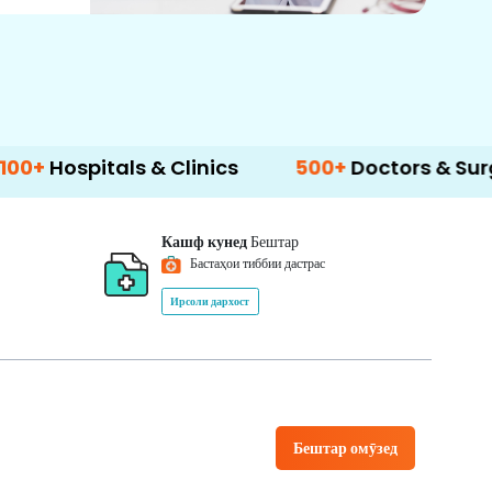
als & Clinics
500+
Doctors & Surgeons
1
Кашф кунед
Бештар
Бастаҳои тиббии дастрас
Ирсоли дархост
Бештар омӯзед