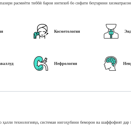
пазири расмиёти тиббӣ барои интихоб бо сифати беҳтарини хизматрасон
ия
Косметология
Эн
аваллуд
Нефрология
Нев
 ҳалли технологияҳо, системаи нигоҳубини беморон ва шаффофият дар ҳ