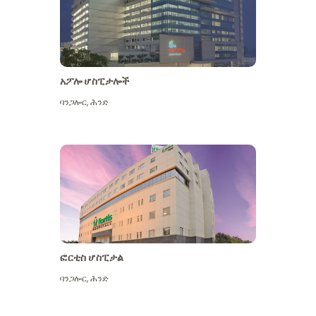
አፖሎ ሆስፒታሎች
ባንጋሎር
,
ሕንድ
ተጨማሪ ይመልከቱ
ፎርቲስ ሆስፒታል
ባንጋሎር
,
ሕንድ