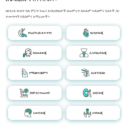
በሀገሪቱ ውስጥ ካሉ ምርጥ የጤና እንክብካቤዎች ለመምረጥ ከሁሉም የሕክምና ሂደቶች ጋር
ተመጣጣኝ የሕክምና አማራጮች።
የባሪያትሪክ ቀዶ ጥገና
ካርዲዮሎጂ
ኮስመቶሎጂ
ኢንዶክሪኖሎጂ
የማህፀን ህክምና
ኦርቶፔዲክስ
IVF እና የመራባት
ኔፍሮሎጂ
ኒውሮሎጂ
ኦንኮሎጂ