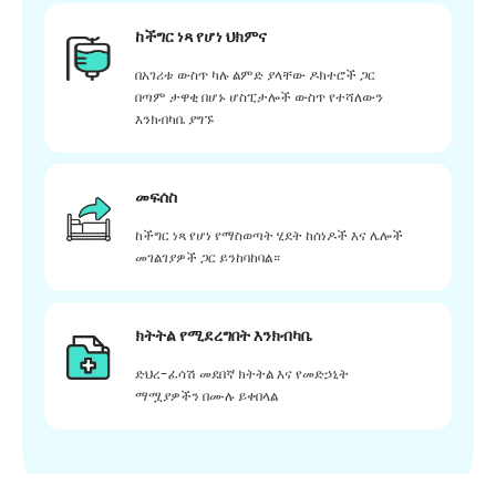
ከችግር ነጻ የሆነ ህክምና
በአገሪቱ ውስጥ ካሉ ልምድ ያላቸው ዶክተሮች ጋር
በጣም ታዋቂ በሆኑ ሆስፒታሎች ውስጥ የተሻለውን
እንክብካቤ ያግኙ
መፍሰስ
ከችግር ነጻ የሆነ የማስወጣት ሂደት ከሰነዶች እና ሌሎች
መገልገያዎች ጋር ይንከባከባል።
ክትትል የሚደረግበት እንክብካቤ
ድህረ-ፈሳሽ መደበኛ ክትትል እና የመድኃኒት
ማሟያዎችን በሙሉ ይቀበላል