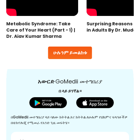
Metabolic Syndrome: Take
Surprising Reasons fo
Care of Your Heart (Part - 1) |
in Adults By Dr. Mudas
Dr. Ajay Kumar Sharma
ሁሉንም ይመልከቱ
አውርድ
GoMedii መተግበሪያ
በ ላይ ይገኛል።
በGoMedii መተግበሪያ ላይ ባለው ክትትል እና ክትትል ለሁሉም የህክምና ፍላጎቶችዎ
በቴክኖሎጂ የሚመራ የአንድ ጊዜ መፍትሄ።