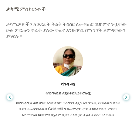
ታካሚ
ምስክርነቶች
ታካሚዎቻችን ለወደፊት ትልቅ ትስስር ለመፍጠር በህክምና ጉዟቸው
ሁሉ ምርጡን ጥራት ያለው የጤና እንክብካቤ በማግኘት ልምዳቸውን
ያካፍሉ።
ሻንዳ ዳስ
ከባንግላዴሽ ለጂስትሮኢንትሮሎጂ
ከባንግላዲሽ ወደ ህንድ እንድታከም የረዳኝን ልጄን እና ጎሜዲ የተባለውን ድንቅ
ቡድን አመሰግናለው። GoMedii ን በመምረጥ ረገድ ትክክለኛውን ምርጫ
አድርገናል። ከህክምና በኋላም ቢሆን ከእኛ ጋር ትልቅ ትስስር አላቸው።