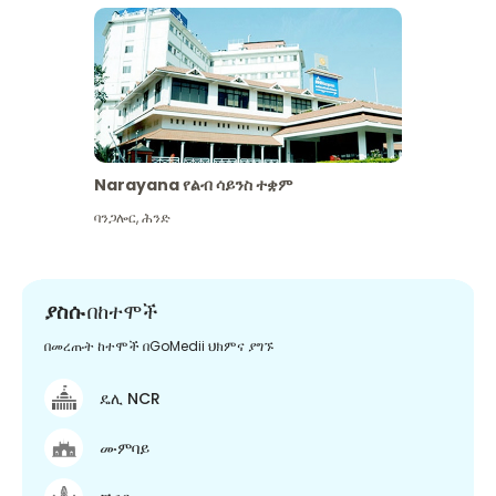
Narayana የልብ ሳይንስ ተቋም
ባንጋሎር
,
ሕንድ
ያስሱ
በከተሞች
በመረጡት ከተሞች በGoMedii ህክምና ያግኙ
ዴሊ NCR
ሙምባይ