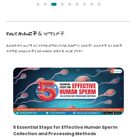
የጤና ጽሑፎች
& ዝማኔዎች
ሕይወትዎን ጤናማ እና የተሻለ ለማድረግ ስለ ሕክምና፣ ሂደቶች፣ ሁኔታዎች እና ሌሎች
ተዛማጅ መስፈርቶችን በተመለከተ ወቅታዊ መረጃ ያግኙ።
5 Essential Steps for Effective Human Sperm
Collection and Processing Methods