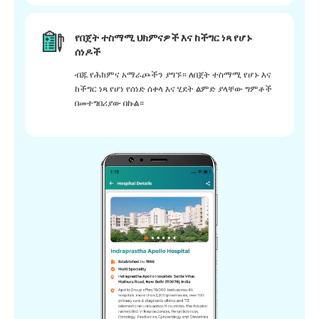
የበጀት ተስማሚ ህክምናዎች እና ከችግር ነጻ የሆኑ
ሰነዶች
ብጁ የሕክምና አማራጮችን ያግኙ። ለበጀት ተስማሚ የሆኑ እና
ከችግር ነጻ የሆነ የሰነድ ሰቀላ እና ሂደት ልምድ ያላቸው ግምቶች
በመተግበሪያው በኩል።