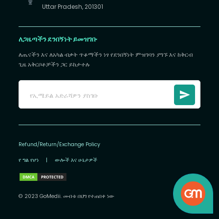
Uttar Pradesh, 201301
ለጋዜጣችን ደንበኝነት ይመዝገቡ
ለጤናችን እና ለአካል ብቃት ጥቆማችን ነፃ የደንበኝነት ምዝገባን ያግኙ እና ከቅርብ
ጊዜ አቅርቦቶቻችን ጋር ይከታተሉ
Refund/Return/Exchange Policy
የ ግል የሆነ
|
ውሎች እና ሁኔታዎች
© 2023 GoMedii. መብቱ በህግ የተጠበቀ ነው