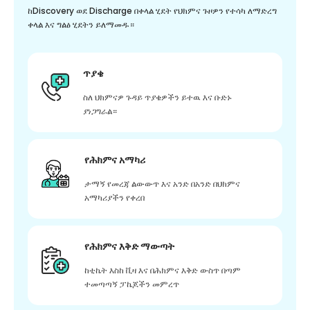
ከDiscovery ወደ Discharge በቀላል ሂደት የህክምና ጉዞዎን የተሳካ ለማድረግ
ቀላል እና ግልፅ ሂደትን ይለማመዱ።
ጥያቄ
ስለ ህክምናዎ ጉዳይ ጥያቄዎችን ይተዉ እና ቡድኑ
ያነጋግራል።
የሕክምና አማካሪ
ታማኝ የመረጃ ልውውጥ እና አንድ በአንድ በህክምና
አማካሪያችን የቀረበ
የሕክምና እቅድ ማውጣት
ከቲኬት እስከ ቪዛ እና በሕክምና እቅድ ውስጥ በጣም
ተመጣጣኝ ፓኬጆችን መምረጥ