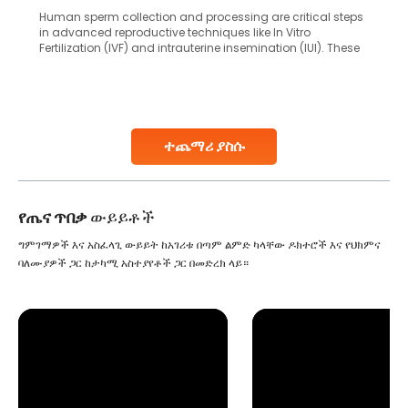
Human sperm collection and processing are critical steps
in advanced reproductive techniques like In Vitro
Fertilization (IVF) and intrauterine insemination (IUI). These
methods enable medical professionals to tackle fertility
challenges and help couples achieve their dream of
parenthood. Skilled technicians collect sperm using
specialized procedures to ensure optimal quality. Once
collected, they process the
ተጨማሪ ያስሱ
Continue Reading
የጤና ጥበቃ
ውይይቶች
ግምገማዎች እና አስፈላጊ ውይይት ከአገሪቱ በጣም ልምድ ካላቸው ዶክተሮች እና የህክምና
ባለሙያዎች ጋር ከታካሚ አስተያየቶች ጋር በመድረክ ላይ።