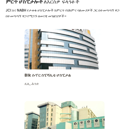
ምርጥ ሆስፒታሎች
ለእርስዎ ፍላጎቶች
JCI እና NABH የታወቁ ሆስፒታሎች ከምርጥ የህክምና ባለሙያዎች ጋር በተመጣጣኝ ዋጋ
በተመጣጣኝ ዋጋ የሚገኙ ዘመናዊ መገልገያዎች።
Blk ሱፐር ስፔሻሊቲ ሆስፒታል
ዴሊ
,
ሕንድ