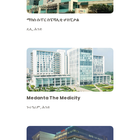
ማክስ ሱፐር ስፔሻሊቲ ሆስፒታል
ዴሊ
,
ሕንድ
Medanta The Medicity
ጉሩግራም
,
ሕንድ