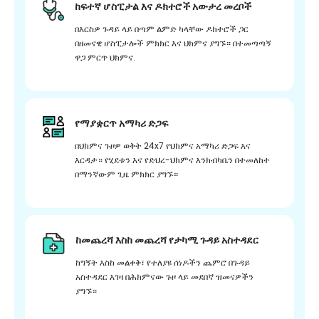
ከፍተኛ ሆስፒታል እና ዶክተሮች አውታረ መረቦች
በእርስዎ ጉዳይ ላይ በጣም ልምድ ካላቸው ዶክተሮች ጋር
በዘመናዊ ሆስፒታሎች ምክክር እና ህክምና ያግኙ። በተመጣጣኝ
ዋጋ ምርጥ ህክምና.
የማያቋርጥ አማካሪ ድጋፍ
በህክምና ጉዞዎ ወቅት 24x7 የህክምና አማካሪ ድጋፍ እና
እርዳታ። የሂደቱን እና የድህረ-ህክምና እንክብካቤን በተመለከተ
በማንኛውም ጊዜ ምክክር ያግኙ።
ከመጨረሻ እስከ መጨረሻ የታካሚ ጉዳይ አስተዳደር
ከግኝት እስከ መልቀቅ፣ የተለያዩ ሰነዶችን ጨምሮ በጉዳይ
አስተዳደር እገዛ በሕክምናው ጉዞ ላይ መደበኛ ዝመናዎችን
ያግኙ።