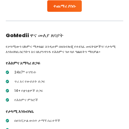
ተጨማሪ ያስሱ
GoMedii
ዋና መለያ ጸባያት
የታካሚውን ህክምና ማቃለል፣ እንዲሁም በቴክኖሎጂ የተደገፈ መፍትሄዎችን፣ የታካሚ
እንክብካቤ ስርዓትን እና በእያንዳንዱ የሕክምና ጉዞ ላይ ግልፅነትን ማስቻል።
የሕክምና አማካሪ ድጋፍ
24x7* ተገኝነት
ጥሪ እና የውይይት ድጋፍ
14+ የቋንቋዎች ድጋፍ
የሕክምና ምክሮች
የታካሚ እንክብካቤ
በሆስፒታል ውስጥ ታማኝ ሰራተኞች