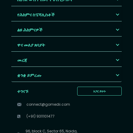
የሕክምና ስፔሻሊስቶች
ልዩ ሕክምናዎች
ዋና መለያ ጸባያት
መረጃ
ቋንቋ ይምረጡ
ተገናኙ
አጋር ይሁኑ
connect@gomedii.com
(+91) 9311101477
96, block C, Sector 65, Noida,