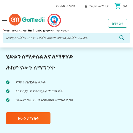
shopping_cart
የትራክ ትዕዛዝ
የአጋር መግቢያ
ጋሪ
menu
ስግን እን
*
ውስጥ በመፈለግ ላይ
Amharic
ቋንቋውን ከላይ ቀይር።
ሂደቱን ለማቃለል እና ለማዋሃድ
ሕክምናውን ለማግኘት
ምቹ የሆስፒታል ቆይታ
እንደ በጀትዎ የሆስፒታል ምርጫዎች
የሁሉም ጊዜ የጤና እንክብካቤ አማካሪ ድጋፍ
አሁን ያማክሩ