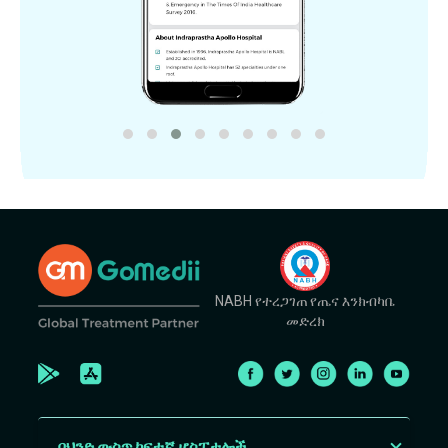
NABH የተረጋገጠ የጤና እንክብካቤ
መድረክ
በህንድ ውስጥ ከፍተኛ ሆስፒታሎች