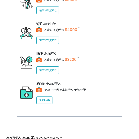
ግምገማ ጀምር
ሂፕ
መተካት
*
እሽጉ በ ጀምር
$4000
ግምገማ ጀምር
IVF
ሕክምና
*
እሽጉ በ ጀምር
$3200
ግምገማ ጀምር
ያስሱ
ተጨማሪ
ተመጣጣኝ የሕክምና ጥቅሎች
ጥያቄ ላክ
ስፔሻሊስቶች
እናቀርባለን።