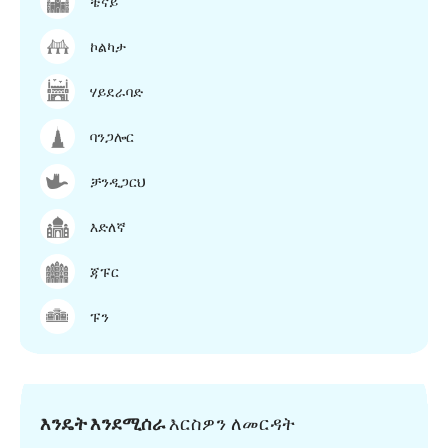
ቼናይ
ኮልካታ
ሃይደራባድ
ባንጋሎር
ቻንዲጋርህ
እድለኛ
ጃፑር
ፑን
እንዴት እንደሚሰራ
እርስዎን ለመርዳት