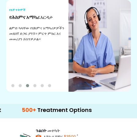
የእኛ ጥቅሞች
የ
የሕክምና አማካሪ
እርዳታ
የ
ልምድ ካላቸው የህክምና አማካሪዎቻችን
ለ
መደበኛ ድጋፍ ያግኙ። ምርጥ ምክር እና
ጊ
መመሪያን ይሰጥዎታል።
ል
በ
500+
Treatment Options
ጉልበት
መተካት
*
እሽጉ በ ጀምር
$3500