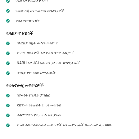
የጉዞ እና የመጠለያ እገዛ
የመውሰጃ እና የመጣል መገልገያዎች
ቀላል የሰነድ ሂደት
የሕክምና እሽጎች
በእርስዎ በጀት ውስጥ ሕክምና
ምርጥ ዶክተሮች እና የቀዶ ጥገና ሐኪሞች
NABH እና JCI እውቅና ያላቸው ሆስፒታሎች
በርካታ የምክክር አማራጮች
የቴክኖሎጂ መፍትሄዎች
በፍላጎት የቪዲዮ ምክክር
ደህንነቱ የተጠበቀ የጤና መዝገብ
ሕክምናዎን ይከታተሉ እና ያቅዱ
የመጽሐፍ የላብራቶሪ ሙከራዎች እና መድሃኒቶች በመስመር ላይ ይዘዙ