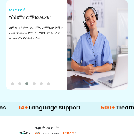
የእኛ ጥቅሞች
የ
የሕክምና አማካሪ
እርዳታ
የ
ልምድ ካላቸው የህክምና አማካሪዎቻችን
ለ
መደበኛ ድጋፍ ያግኙ። ምርጥ ምክር እና
ጊ
መመሪያን ይሰጥዎታል።
ል
በ
14+
Language Support
500+
Treatment Op
ጉልበት
መተካት
*
እሽጉ በ ጀምር
$3500