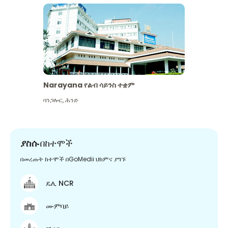
Narayana የልብ ሳይንስ ተቋም
ባንጋሎር
,
ሕንድ
ያስሱ
በከተሞች
በመረጡት ከተሞች በGoMedii ህክምና ያግኙ
ዴሊ NCR
ሙምባይ