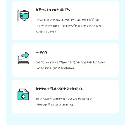
ከችግር ነጻ የሆነ ህክምና
በአገሪቱ ውስጥ ካሉ ልምድ ያላቸው ዶክተሮች ጋር
በጣም ታዋቂ በሆኑ ሆስፒታሎች ውስጥ የተሻለውን
እንክብካቤ ያግኙ
መፍሰስ
ከችግር ነጻ የሆነ የማስወጣት ሂደት ከሰነዶች እና ሌሎች
መገልገያዎች ጋር ይንከባከባል።
ክትትል የሚደረግበት እንክብካቤ
ድህረ-ፈሳሽ መደበኛ ክትትል እና የመድኃኒት
ማሟያዎችን በሙሉ ይቀበላል