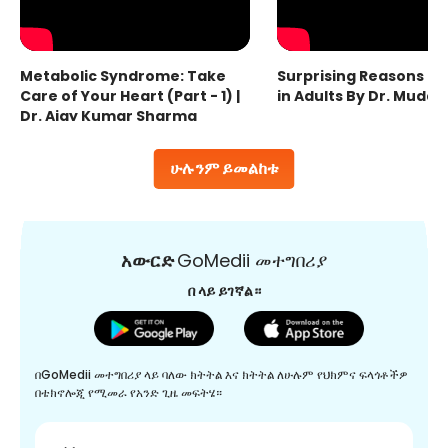
Metabolic Syndrome: Take
Surprising Reasons fo
Care of Your Heart (Part - 1) |
in Adults By Dr. Mudas
Dr. Ajay Kumar Sharma
ሁሉንም ይመልከቱ
አውርድ
GoMedii መተግበሪያ
በ ላይ ይገኛል።
በGoMedii መተግበሪያ ላይ ባለው ክትትል እና ክትትል ለሁሉም የህክምና ፍላጎቶችዎ
በቴክኖሎጂ የሚመራ የአንድ ጊዜ መፍትሄ።