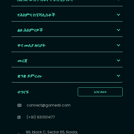
የሕክምና ስፔሻሊስቶች
ልዩ ሕክምናዎች
ዋና መለያ ጸባያት
መረጃ
ቋንቋ ይምረጡ
ተገናኙ
አጋር ይሁኑ
connect@gomedii.com
(+91) 9311101477
96, block C, Sector 65, Noida,