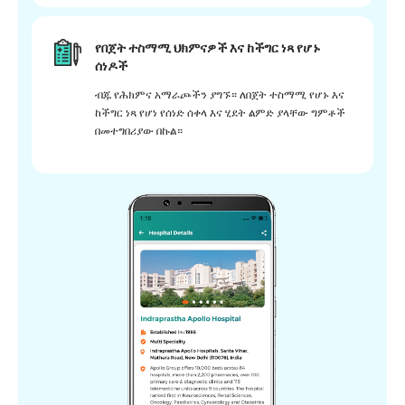
የበጀት ተስማሚ ህክምናዎች እና ከችግር ነጻ የሆኑ
ሰነዶች
ብጁ የሕክምና አማራጮችን ያግኙ። ለበጀት ተስማሚ የሆኑ እና
ከችግር ነጻ የሆነ የሰነድ ሰቀላ እና ሂደት ልምድ ያላቸው ግምቶች
በመተግበሪያው በኩል።