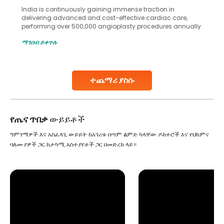
India is continuously gaining immense traction in
delivering advanced and cost-effective cardiac care,
performing over 500,000 angioplasty procedures annually
with a success rate exceeding 90%. Patients across the
ማንበብ ይቀጥሉ
globe are searching for treatments like angioplasty and
stent placement in Indian hospitals, owing to the
combination of high-quality care and affordability.
Studies, such as one published
ተጨማሪ ያስሱ
Continue Reading
የጤና ጥበቃ
ውይይቶች
ግምገማዎች እና አስፈላጊ ውይይት ከአገሪቱ በጣም ልምድ ካላቸው ዶክተሮች እና የህክምና
ባለሙያዎች ጋር ከታካሚ አስተያየቶች ጋር በመድረክ ላይ።