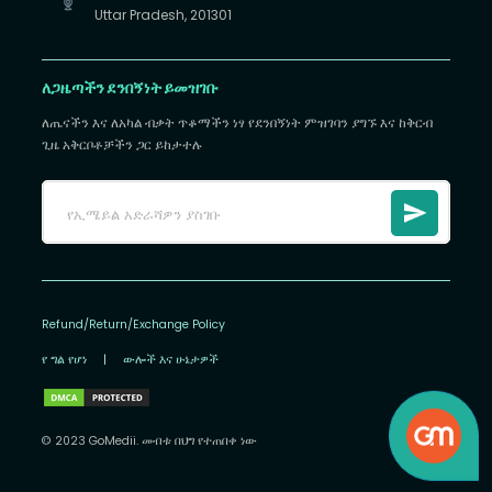
Uttar Pradesh, 201301
ለጋዜጣችን ደንበኝነት ይመዝገቡ
ለጤናችን እና ለአካል ብቃት ጥቆማችን ነፃ የደንበኝነት ምዝገባን ያግኙ እና ከቅርብ
ጊዜ አቅርቦቶቻችን ጋር ይከታተሉ
Refund/Return/Exchange Policy
የ ግል የሆነ
|
ውሎች እና ሁኔታዎች
© 2023 GoMedii. መብቱ በህግ የተጠበቀ ነው