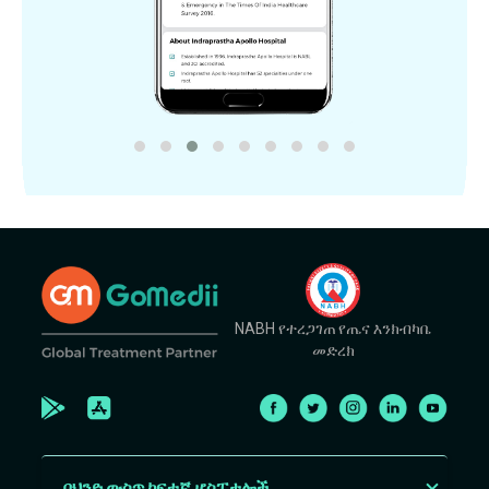
NABH የተረጋገጠ የጤና እንክብካቤ
መድረክ
በህንድ ውስጥ ከፍተኛ ሆስፒታሎች