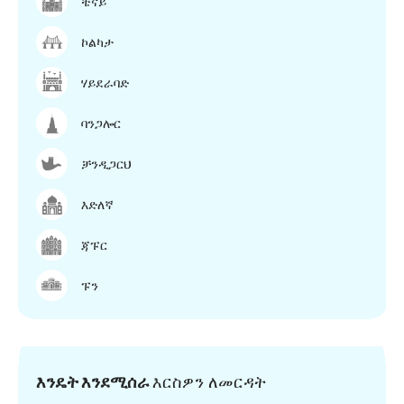
ቼናይ
ኮልካታ
ሃይደራባድ
ባንጋሎር
ቻንዲጋርህ
እድለኛ
ጃፑር
ፑን
እንዴት እንደሚሰራ
እርስዎን ለመርዳት