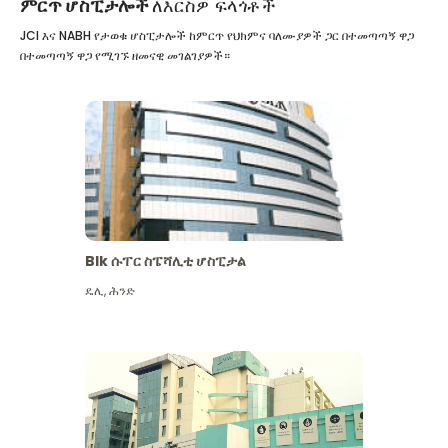
ምርጥ ሆስፒታሎች
ለእርስዎ ፍላጎቶች
JCI እና NABH የታወቁ ሆስፒታሎች ከምርጥ የህክምና ባለሙያዎች ጋር በተመጣጣኝ ዋጋ
በተመጣጣኝ ዋጋ የሚገኙ ዘመናዊ መገልገያዎች።
Blk ሱፐር ስፔሻሊቲ ሆስፒታል
ዴሊ
,
ሕንድ