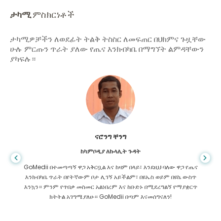
ታካሚ
ምስክርነቶች
ታካሚዎቻችን ለወደፊት ትልቅ ትስስር ለመፍጠር በህክምና ጉዟቸው
ሁሉ ምርጡን ጥራት ያለው የጤና እንክብካቤ በማግኘት ልምዳቸውን
ያካፍሉ።
ሻንዳ ዳስ
ከባንግላዴሽ ለጂስትሮኢንትሮሎጂ
ከባንግላዲሽ ወደ ህንድ እንድታከም የረዳኝን ልጄን እና ጎሜዲ የተባለውን ድንቅ
ቡድን አመሰግናለው። GoMedii ን በመምረጥ ረገድ ትክክለኛውን ምርጫ
አድርገናል። ከህክምና በኋላም ቢሆን ከእኛ ጋር ትልቅ ትስስር አላቸው።