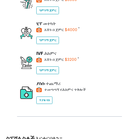
ግምገማ ጀምር
ሂፕ
መተካት
*
እሽጉ በ ጀምር
$4000
ግምገማ ጀምር
IVF
ሕክምና
*
እሽጉ በ ጀምር
$3200
ግምገማ ጀምር
ያስሱ
ተጨማሪ
ተመጣጣኝ የሕክምና ጥቅሎች
ጥያቄ ላክ
ስፔሻሊስቶች
እናቀርባለን።