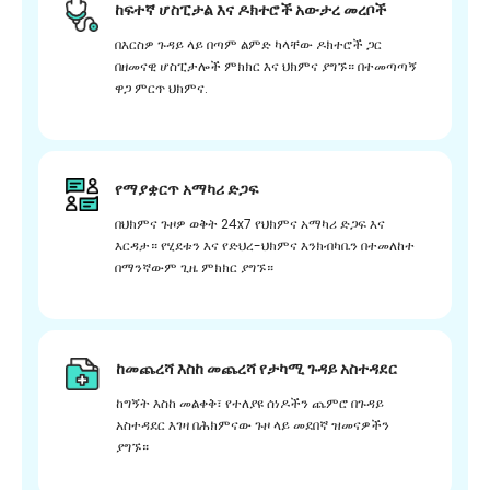
ከፍተኛ ሆስፒታል እና ዶክተሮች አውታረ መረቦች
በእርስዎ ጉዳይ ላይ በጣም ልምድ ካላቸው ዶክተሮች ጋር
በዘመናዊ ሆስፒታሎች ምክክር እና ህክምና ያግኙ። በተመጣጣኝ
ዋጋ ምርጥ ህክምና.
የማያቋርጥ አማካሪ ድጋፍ
በህክምና ጉዞዎ ወቅት 24x7 የህክምና አማካሪ ድጋፍ እና
እርዳታ። የሂደቱን እና የድህረ-ህክምና እንክብካቤን በተመለከተ
በማንኛውም ጊዜ ምክክር ያግኙ።
ከመጨረሻ እስከ መጨረሻ የታካሚ ጉዳይ አስተዳደር
ከግኝት እስከ መልቀቅ፣ የተለያዩ ሰነዶችን ጨምሮ በጉዳይ
አስተዳደር እገዛ በሕክምናው ጉዞ ላይ መደበኛ ዝመናዎችን
ያግኙ።