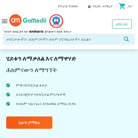
shopping_cart
የትራክ ትዕዛዝ
የአጋር መግቢያ
ጋሪ
menu
ስግን እን
*
ውስጥ በመፈለግ ላይ
Amharic
ቋንቋውን ከላይ ቀይር።
ሂደቱን ለማቃለል እና ለማዋሃድ
ሕክምናውን ለማግኘት
ምቹ የሆስፒታል ቆይታ
እንደ በጀትዎ የሆስፒታል ምርጫዎች
የሁሉም ጊዜ የጤና እንክብካቤ አማካሪ ድጋፍ
አሁን ያማክሩ