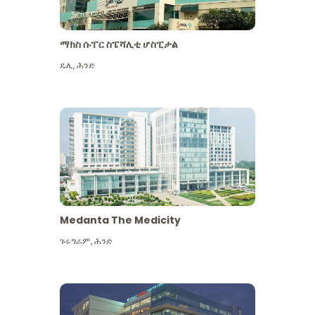
ማክስ ሱፐር ስፔሻሊቲ ሆስፒታል
ዴሊ
,
ሕንድ
Medanta The Medicity
ጉሩግራም
,
ሕንድ