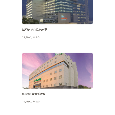
አፖሎ ሆስፒታሎች
ባንጋሎር
,
ሕንድ
ተጨማሪ ይመልከቱ
ፎርቲስ ሆስፒታል
ባንጋሎር
,
ሕንድ