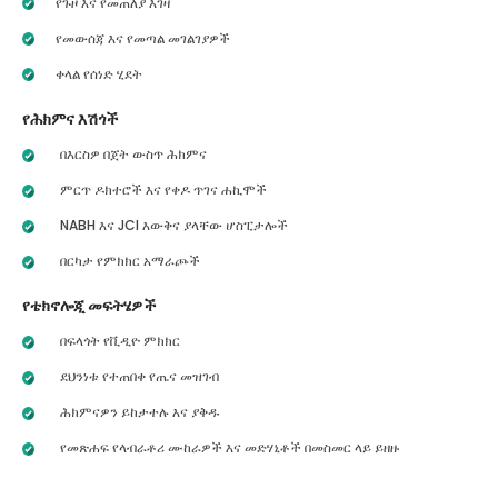
የጉዞ እና የመጠለያ እገዛ
የመውሰጃ እና የመጣል መገልገያዎች
ቀላል የሰነድ ሂደት
የሕክምና እሽጎች
በእርስዎ በጀት ውስጥ ሕክምና
ምርጥ ዶክተሮች እና የቀዶ ጥገና ሐኪሞች
NABH እና JCI እውቅና ያላቸው ሆስፒታሎች
በርካታ የምክክር አማራጮች
የቴክኖሎጂ መፍትሄዎች
በፍላጎት የቪዲዮ ምክክር
ደህንነቱ የተጠበቀ የጤና መዝገብ
ሕክምናዎን ይከታተሉ እና ያቅዱ
የመጽሐፍ የላብራቶሪ ሙከራዎች እና መድሃኒቶች በመስመር ላይ ይዘዙ