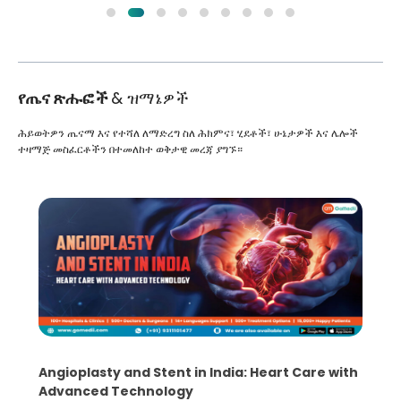
የጤና ጽሑፎች
& ዝማኔዎች
ሕይወትዎን ጤናማ እና የተሻለ ለማድረግ ስለ ሕክምና፣ ሂደቶች፣ ሁኔታዎች እና ሌሎች
ተዛማጅ መስፈርቶችን በተመለከተ ወቅታዊ መረጃ ያግኙ።
Angioplasty and Stent in India: Heart Care with
Advanced Technology