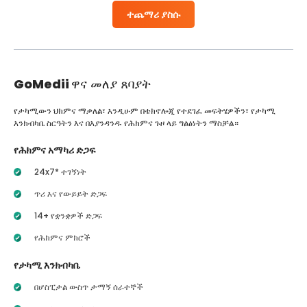
ተጨማሪ ያስሱ
GoMedii
ዋና መለያ ጸባያት
የታካሚውን ህክምና ማቃለል፣ እንዲሁም በቴክኖሎጂ የተደገፈ መፍትሄዎችን፣ የታካሚ
እንክብካቤ ስርዓትን እና በእያንዳንዱ የሕክምና ጉዞ ላይ ግልፅነትን ማስቻል።
የሕክምና አማካሪ ድጋፍ
24x7* ተገኝነት
ጥሪ እና የውይይት ድጋፍ
14+ የቋንቋዎች ድጋፍ
የሕክምና ምክሮች
የታካሚ እንክብካቤ
በሆስፒታል ውስጥ ታማኝ ሰራተኞች