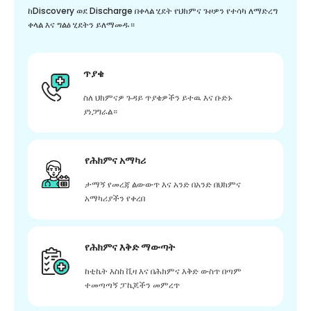
ከDiscovery ወደ Discharge በቀላል ሂደት የህክምና ጉዞዎን የተሳካ ለማድረግ
ቀላል እና ግልፅ ሂደትን ይለማመዱ።
ጥያቄ
ስለ ህክምናዎ ጉዳይ ጥያቄዎችን ይተዉ እና ቡድኑ
ያነጋግራል።
የሕክምና አማካሪ
ታማኝ የመረጃ ልውውጥ እና አንድ በአንድ በህክምና
አማካሪያችን የቀረበ
የሕክምና እቅድ ማውጣት
ከቲኬት እስከ ቪዛ እና በሕክምና እቅድ ውስጥ በጣም
ተመጣጣኝ ፓኬጆችን መምረጥ