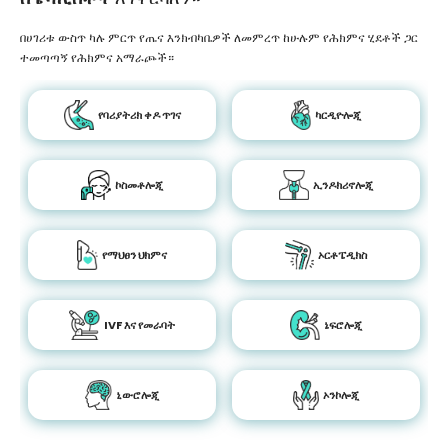
በሀገሪቱ ውስጥ ካሉ ምርጥ የጤና እንክብካቤዎች ለመምረጥ ከሁሉም የሕክምና ሂደቶች ጋር
ተመጣጣኝ የሕክምና አማራጮች።
የባሪያትሪክ ቀዶ ጥገና
ካርዲዮሎጂ
ኮስመቶሎጂ
ኢንዶክሪኖሎጂ
የማህፀን ህክምና
ኦርቶፔዲክስ
IVF እና የመራባት
ኔፍሮሎጂ
ኒውሮሎጂ
ኦንኮሎጂ