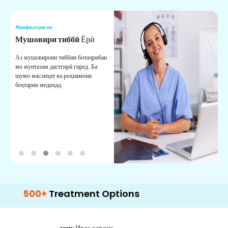
Манфиатҳои мо
М
Мушовири тиббӣ
Ёрӣ
В
М
Аз мушовирони тиббии ботаҷрибаи
мо мунтазам дастгирӣ гиред. Ба
М
шумо маслиҳат ва роҳнамоии
б
беҳтарин медиҳад.
д
б
0+
Treatment Options