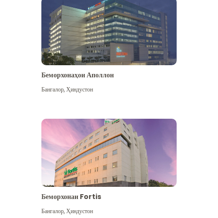
Беморхонаҳои Аполлон
Бангалор
,
Ҳиндустон
Бештар дидан
Беморхонаи Fortis
Бангалор
,
Ҳиндустон