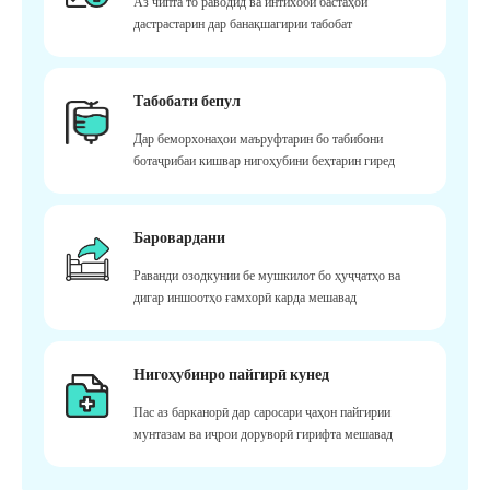
Аз чипта то раводид ва интихоби бастаҳои
дастрастарин дар банақшагирии табобат
Табобати бепул
Дар беморхонаҳои маъруфтарин бо табибони
ботаҷрибаи кишвар нигоҳубини беҳтарин гиред
Баровардани
Раванди озодкунии бе мушкилот бо ҳуҷҷатҳо ва
дигар иншоотҳо ғамхорӣ карда мешавад
Нигоҳубинро пайгирӣ кунед
Пас аз барканорӣ дар саросари ҷаҳон пайгирии
мунтазам ва иҷрои доруворӣ гирифта мешавад