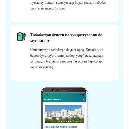
ҷумла ҳуҷҷатҳои гуногун, дар бораи сафари табобат
мунтазам навсозӣ гиред.
Табобатҳои буҷетӣ ва ҳуҷҷатгузории бе
мушкилот
Имкониятҳои табобатро ба даст оред. Ҳисобҳо, ки
барои буҷет дӯстонаанд ва боргузорӣ ва коркарди
ҳуҷҷатҳои бидуни мушкилот тавассути барномаро
эҳсос мекунанд.