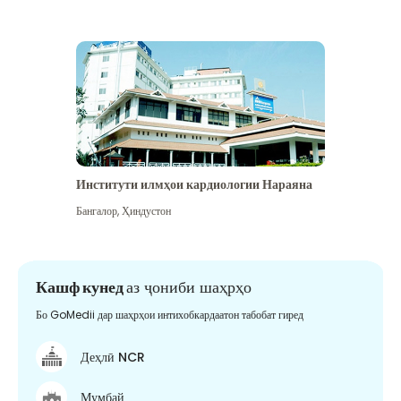
Институти илмҳои кардиологии Нараяна
Бангалор
,
Ҳиндустон
Кашф кунед
аз ҷониби шаҳрҳо
Бо GoMedii дар шаҳрҳои интихобкардаатон табобат гиред
Деҳлӣ NCR
Мумбай