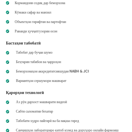
Кормандони содиқ дар беморхона
Кӯмаки сафар ва манзил
Объектҳои гирифтан ва партофтан
Раванди ҳуҷҷатгузории осон
Бастаҳои табобатӣ
Табобат дар буҷаи шумо
Беҳтарин табибон ва ҷарроҳон
Беморхонаҳои аккредитатсияшудаи NABH & JCI
Вариантҳои сершумори машварат
Қарорҳои технологӣ
Аз рӯи дархост машварати видеоӣ
Сабти саломатии бехатар
Табобати худро пайгирӣ ва ба нақша гиред
Санҷишҳои лабораториро китоб кунед ва доруҳоро онлайн фармоиш