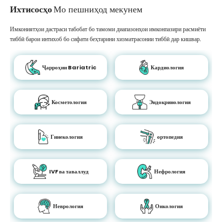
Ихтисосҳо
Мо пешниҳод мекунем
Имкониятҳои дастраси табобат бо тамоми диапазонҳои имконпазири расмиёти
тиббӣ барои интихоб бо сифати беҳтарини хизматрасонии тиббӣ дар кишвар.
Ҷарроҳии Bariatric
Кардиология
Косметология
Эндокринология
Гинекология
ортопедия
IVF ва таваллуд
Нефрология
Неврология
Онкология