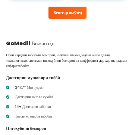
Бештар омӯзед
GoMedii
Вижагиҳо
Осон кардани табобати беморон, инчунин имкон додани он бо ҳалли
технологияҳо, системаи нигоҳубини беморон ва шаффофият дар ҳар як қадами
сафари табобат.
Дастгирии мушовири тиббӣ
24x7* Мавҷудият
Дастгирии занг ва сӯҳбат
14+ Дастгирии забонҳо
Тавсияҳо оид ба табобат
Нигоҳубини беморон