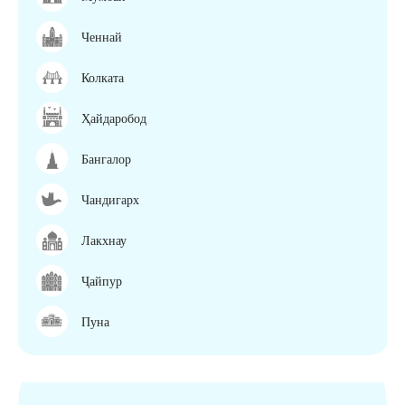
Ченнай
Колката
Ҳайдаробод
Бангалор
Чандигарх
Лакхнау
Ҷайпур
Пуна