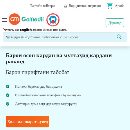
shopping_cart
Тартиби пайгирӣ
Воридшавии шарикон
Ароба
menu
Даромад
*
Ҷустуҷӯ дар
English
Забонро аз боло иваз кунед.
Барои осон кардан ва муттаҳид кардани
раванд
Барои гирифтани табобат
Истгоҳи бароҳат дар беморхона
Интихоби беморхона мувофиқи буҷаи шумо
Дастгирии ҳама вақт дар соҳаи тандурустӣ
Ҳоло машварат кунед