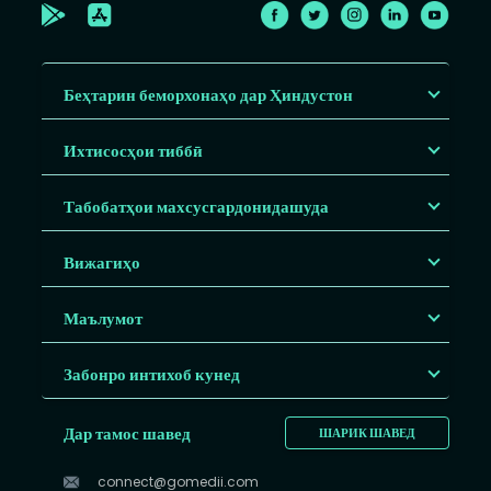
Беҳтарин беморхонаҳо дар Ҳиндустон
Ихтисосҳои тиббӣ
Табобатҳои махсусгардонидашуда
Вижагиҳо
Маълумот
Забонро интихоб кунед
Дар тамос шавед
ШАРИК ШАВЕД
connect@gomedii.com