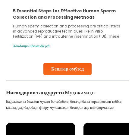
5 Essential Steps for Effective Human Sperm
Collection and Processing Methods
Human sperm collection and processing are critical steps
in advanced reproductive techniques like In Vitro
Fertilization (IVF) and intrauterine insemination (IUI). These
methods enable medical professionals to tackle fertility
Хонданро идома диҳед
challenges and help couples achieve their dream of
parenthood. Skilled technicians collect sperm using
specialized procedures to ensure optimal quality. Once
collected, they process the
Бештар омӯзед
Continue Reading
Нигоҳдории тандурустӣ
Муҳокимаҳо
Баррасиҳо ва баҳсҳои муҳим бо табибони ботаҷриба ва коршиносони тиббии
кишвар дар баробари фикру мулоҳизаҳои беморон дар платформаи мо.