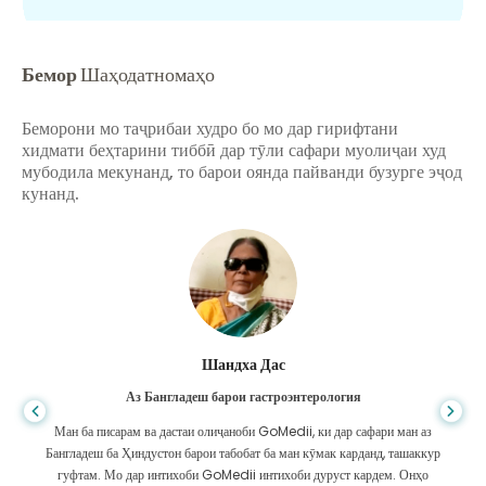
Бемор
Шаҳодатномаҳо
Беморони мо таҷрибаи худро бо мо дар гирифтани
хидмати беҳтарини тиббӣ дар тӯли сафари муолиҷаи худ
мубодила мекунанд, то барои оянда пайванди бузурге эҷод
кунанд.
Шандха Дас
Аз Бангладеш барои гастроэнтерология
Ман ба писарам ва дастаи олиҷаноби GoMedii, ки дар сафари ман аз
Бангладеш ба Ҳиндустон барои табобат ба ман кӯмак карданд, ташаккур
гуфтам. Мо дар интихоби GoMedii интихоби дуруст кардем. Онҳо