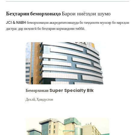
Беҳтарин беморхонаҳо
Барои ниёзҳои шумо
JCI & NABH беморхонаҳои аккредитатсияшуда бо таҷҳизоти муосир бо нархҳои
дастрас дар якҷоягӣ бо беҳтарин кормандони тиббӣ.
Беморхонаи Super Specialty Blk
Дехлй
,
Ҳиндустон