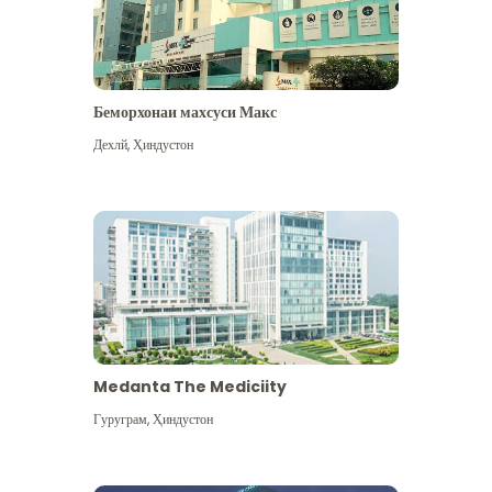
Беморхонаи махсуси Макс
Дехлй
,
Ҳиндустон
Medanta The Mediciity
Гуруграм
,
Ҳиндустон