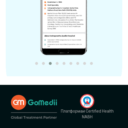
Платформаи Certified Health
NABH