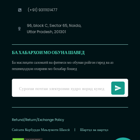
(+91) 9311101477
96, block C, Sector 65, Noida,
Uttar Pradesh, 201301
БА ХАБАРХОИ МО ОБУНА ШАВЕД
Ба маслиҳати саломатӣ ва фитнеси мо обунаи ройгон гиред ва аз
пешниҳодҳои охирини мо бохабар бошед
Refund/Return/Exchange Policy
Сиёсати Корбурди Маълумоти Шахсӣ
|
Шартҳо ва шартҳо