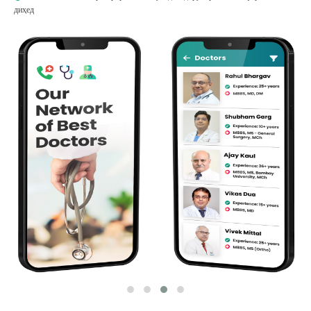
диҳед