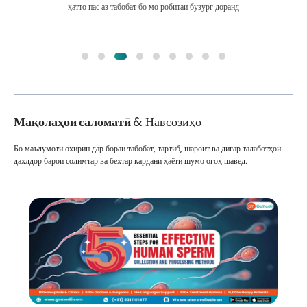
ҳатто пас аз табобат бо мо робитаи бузург доранд
Мақолаҳои саломатӣ
& Навсозиҳо
Бо маълумоти охирин дар бораи табобат, тартиб, шароит ва дигар талаботҳои
дахлдор барои солимтар ва беҳтар кардани ҳаёти шумо огоҳ шавед.