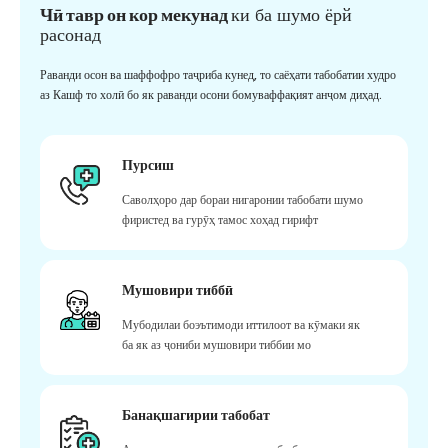
Чӣ тавр он кор мекунад
ки ба шумо ёрй
расонад
Раванди осон ва шаффофро таҷриба кунед, то саёҳати табобатии худро
аз Кашф то холӣ бо як раванди осони бомуваффақият анҷом диҳад.
Пурсиш
Саволҳоро дар бораи нигаронии табобати шумо
фиристед ва гурӯҳ тамос хоҳад гирифт
Мушовири тиббӣ
Мубодилаи боэътимоди иттилоот ва кӯмаки як
ба як аз ҷониби мушовири тиббии мо
Банақшагирии табобат