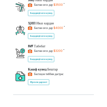
зону
Иваз кардан
*
Бастаи оғоз дар
$3500
Баҳодиҳӣ оғоз кунед
ҲИП
Иваз кардан
*
Бастаи оғоз дар
$4000
Баҳодиҳӣ оғоз кунед
IVF
Табобат
*
Бастаи оғоз дар
$3200
Баҳодиҳӣ оғоз кунед
Кашф кунед
Бештар
Бастаҳои тиббии дастрас
Ирсоли дархост