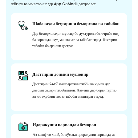
пайгирӣ ва мониторинг дар App GoMedii дастрас аст.
Шабакаҳои беҳтарини беморхона ва табибон
Дар беморхонаҳои муосир бо духтурони ботаҷриба оид
ба парвандаи худ машварат ва табобат гиред. беҳтарин
табобат бо арзиши дастрас.
Дастгирии доимии мушовир
Дастгирии 24x7 машваратчии тиббӣ ва кӯмак дар
давоми сафари табобататон. Ҳамеша дар бораи тартиб
ва нигоҳубини пас аз табобат машварат гиред.
Идоракунии парвандаи беморон
Аз кашф то холӣ, бо кӯмаки идоракунии парванда, аз