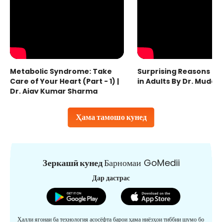
Metabolic Syndrome: Take
Surprising Reasons fo
Care of Your Heart (Part - 1) |
in Adults By Dr. Mudas
Dr. Ajay Kumar Sharma
Ҳама тамошо кунед
Зеркашӣ кунед
Барномаи GoMedii
Дар дастрас
Ҳалли ягонаи ба технология асосёфта барои ҳама ниёзҳои тиббии шумо бо