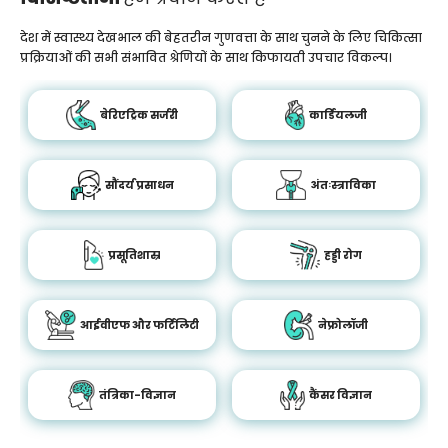
देश में स्वास्थ्य देखभाल की बेहतरीन गुणवत्ता के साथ चुनने के लिए चिकित्सा
प्रक्रियाओं की सभी संभावित श्रेणियों के साथ किफायती उपचार विकल्प।
बेरिएट्रिक सर्जरी
कार्डियलजी
सौंदर्य प्रसाधन
अंतःस्त्राविका
प्रसूतिशास्र
हड्डी रोग
आईवीएफ और फर्टिलिटी
नेफ्रोलॉजी
तंत्रिका-विज्ञान
कैंसर विज्ञान