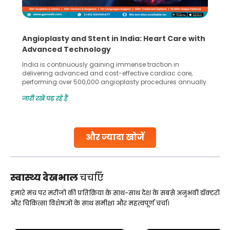
Angioplasty and Stent in India: Heart Care with
Advanced Technology
India is continuously gaining immense traction in
delivering advanced and cost-effective cardiac care,
performing over 500,000 angioplasty procedures annually
with a success rate exceeding 90%. Patients across the
जारी रखें पढ़ रहे हैं
globe are searching for treatments like angioplasty and
stent placement in Indian hospitals, owing to the
combination of high-quality care and affordability.
Studies, such as one published
और ज्यादा खोजें
Continue Reading
स्वास्थ्य देखभाल
चर्चाएँ
हमारे मंच पर मरीजों की प्रतिक्रिया के साथ-साथ देश के सबसे अनुभवी डॉक्टरों
और चिकित्सा विशेषज्ञों के साथ समीक्षा और महत्वपूर्ण चर्चा।