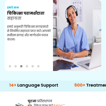
हमारे लाभ
ह
चिकित्सा परामर्शदाता
सहायता
व
हमारे अनुभवी चिकित्सा सलाहकारों
ब
से नियमित सहायता प्राप्त करें। आपको
व
सर्वोत्तम सलाह और मार्गदर्शन प्रदान
ह
करना।
ऑ
Language Support
500+
Treatment Optio
घुटना
प्रतिस्थापन
*
पैकेज प्रारंभ करें
$3500