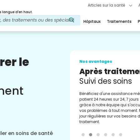
Articles sur la santé
 langue d'en haut.
Hôpitaux
Traitements
P
rer le
Nos avantages
Conseiller méd
Assistance
ement
Obtenez un soutien régulier de 
conseillers médicaux expérimen
Vous apporter les meilleurs cons
orientations.
ler en soins de santé