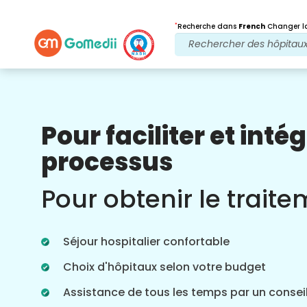
*
Recherche dans
French
Changer la
Pour faciliter et intég
Nos avantages
processus
Après traitement
Suivi des soins
Pour obtenir le trait
Bénéficiez d'une assistance médicale et
patient 24 heures sur 24, 7 jours sur 7,
grâce à notre équipe qui s'occupe de
Séjour hospitalier confortable
vos problèmes à tout moment. Mises à
jour régulières sur vos besoins de
Choix d'hôpitaux selon votre budget
traitement.
Assistance de tous les temps par un conseil