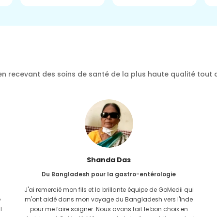
n recevant des soins de santé de la plus haute qualité tout 
Furkanoul Islam
Du Bangladesh pour une greffe de rein
J'avais donné tout l'espoir que je serais en mesure de
recevoir n'importe quel type de traitement pour mon
problème rénal. Ce n'est qu'après avoir rencontré GoMedii