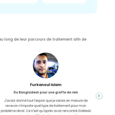
au long de leur parcours de traitement afin de
Chea Sarath
Du Cambodge pour CKD
L'IRC est une maladie qui dure toute la vie et qui s'aggrave.
On ne s
J'en ai souffert pendant longtemps et finalement GoMedii
quan
et l'un de leurs partenaires au Cambodge m'ont aidé à
n'avais 