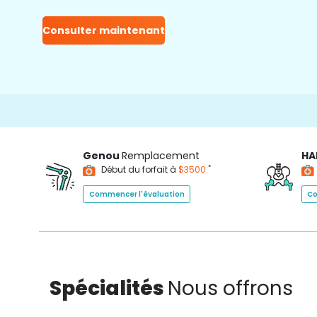
Consulter maintenant
1
Genou
Remplacement
HA
*
Début du forfait à
$3500
Commencer l'évaluation
Co
Spécialités
Nous offrons