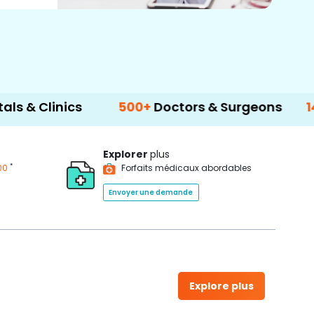
cs
500+
Doctors & Surgeons
14+
Languag
Explorer
plus
*
00
Forfaits médicaux abordables
Envoyer une demande
Explore plus