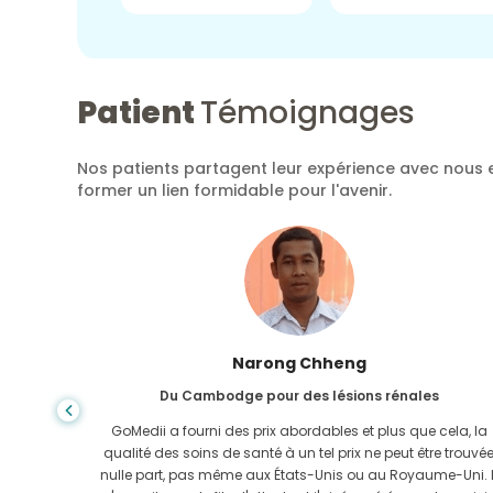
Patient
Témoignages
Nos patients partagent leur expérience avec nous e
former un lien formidable pour l'avenir.
Shanda Das
Du Bangladesh pour la gastro-entérologie
ela, la
J'ai remercié mon fils et la brillante équipe de GoMedii qui
e trouvée
m'ont aidé dans mon voyage du Bangladesh vers l'Inde
-Uni. Il
pour me faire soigner. Nous avons fait le bon choix en