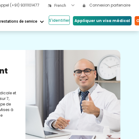
Appel
(+91) 9311101477
Connexion partenaire
French
S'identifier
keyboard_arrow_down
Appliquer un visa médical
O
restations de service
Nos
ical
Vi
Co
nos
Cons
tés.
méde
eils et
conc
réel
soin