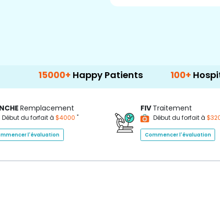
5000+
Happy Patients
100+
Hospitals & Clini
NCHE
Remplacement
FIV
Traitement
*
Début du forfait à
$4000
Début du forfait à
$32
mmencer l'évaluation
Commencer l'évaluation