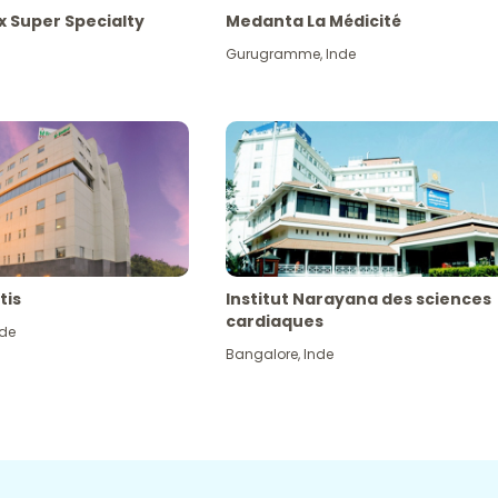
x Super Specialty
Medanta La Médicité
Gurugramme
,
Inde
tis
Institut Narayana des sciences
cardiaques
nde
Bangalore
,
Inde